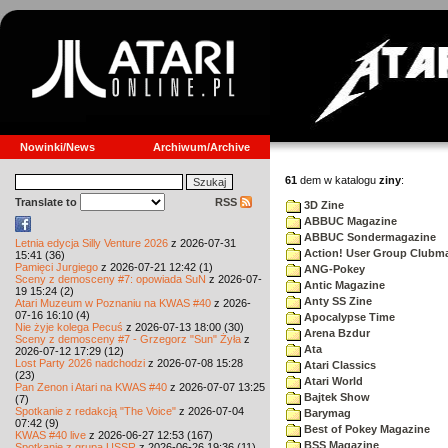
Nowinki/News
Archiwum/Archive
61
dem w katalogu
ziny
:
Translate to
RSS
3D Zine
ABBUC Magazine
ABBUC Sondermagazine
Letnia edycja Silly Venture 2026
z 2026-07-31
Action! User Group Clubm
15:41 (36)
Pamięci Jurgiego
z 2026-07-21 12:42 (1)
ANG-Pokey
Sceny z demosceny #7: opowiada SuN
z 2026-07-
Antic Magazine
19 15:24 (2)
Anty SS Zine
Atari Muzeum w Poznaniu na KWAS #40
z 2026-
07-16 16:10 (4)
Apocalypse Time
Nie żyje kolega Pecuś
z 2026-07-13 18:00 (30)
Arena Bzdur
Sceny z demosceny #7 - Grzegorz "Sun" Żyła
z
Ata
2026-07-12 17:29 (12)
Lost Party 2026 nadchodzi
z 2026-07-08 15:28
Atari Classics
(23)
Atari World
Pan Zenon i Atari na KWAS #40
z 2026-07-07 13:25
Bajtek Show
(7)
Spotkanie z redakcją "The Voice"
z 2026-07-04
Barymag
07:42 (9)
Best of Pokey Magazine
KWAS #40 live
z 2026-06-27 12:53 (167)
BSS Magazine
Spotkanie z grupą USSR
z 2026-06-26 19:36 (11)