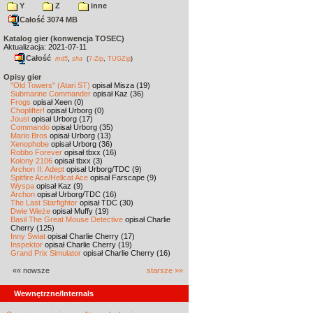
Y
Z
inne
Całość 3074 MB
Katalog gier (konwencja TOSEC)
Aktualizacja: 2021-07-11
Całość
,
md5
sha
(
7-Zip
,
TUGZip
)
Opisy gier
"Old Towers" (Atari ST)
opisał Misza (19)
Submarine Commander
opisał Kaz (36)
Frogs
opisał Xeen (0)
Choplifter!
opisał Urborg (0)
Joust
opisał Urborg (17)
Commando
opisał Urborg (35)
Mario Bros
opisał Urborg (13)
Xenophobe
opisał Urborg (36)
Robbo Forever
opisał tbxx (16)
Kolony 2106
opisał tbxx (3)
Archon II: Adept
opisał Urborg/TDC (9)
Spitfire Ace/Hellcat Ace
opisał Farscape (9)
Wyspa
opisał Kaz (9)
Archon
opisał Urborg/TDC (16)
The Last Starfighter
opisał TDC (30)
Dwie Wieże
opisał Muffy (19)
Basil The Great Mouse Detective
opisał Charlie
Cherry (125)
Inny Świat
opisał Charlie Cherry (17)
Inspektor
opisał Charlie Cherry (19)
Grand Prix Simulator
opisał Charlie Cherry (16)
«« nowsze
starsze »»
Wewnętrzne/Internals