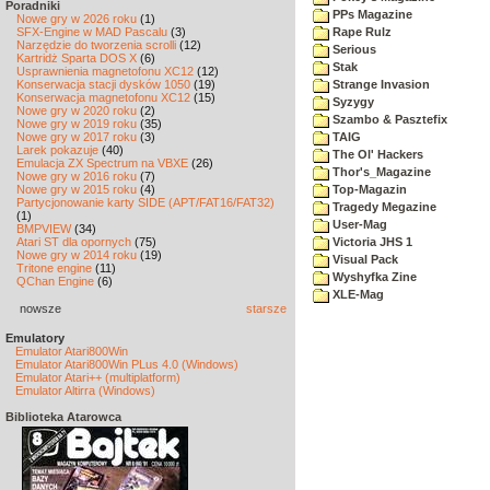
Poradniki
PPs Magazine
Nowe gry w 2026 roku
(1)
SFX-Engine w MAD Pascalu
(3)
Rape Rulz
Narzędzie do tworzenia scrolli
(12)
Serious
Kartridż Sparta DOS X
(6)
Stak
Usprawnienia magnetofonu XC12
(12)
Konserwacja stacji dysków 1050
(19)
Strange Invasion
Konserwacja magnetofonu XC12
(15)
Syzygy
Nowe gry w 2020 roku
(2)
Szambo & Pasztefix
Nowe gry w 2019 roku
(35)
Nowe gry w 2017 roku
(3)
TAIG
Larek pokazuje
(40)
The Ol' Hackers
Emulacja ZX Spectrum na VBXE
(26)
Thor's_Magazine
Nowe gry w 2016 roku
(7)
Nowe gry w 2015 roku
(4)
Top-Magazin
Partycjonowanie karty SIDE (APT/FAT16/FAT32)
Tragedy Megazine
(1)
User-Mag
BMPVIEW
(34)
Atari ST dla opornych
(75)
Victoria JHS 1
Nowe gry w 2014 roku
(19)
Visual Pack
Tritone engine
(11)
Wyshyfka Zine
QChan Engine
(6)
XLE-Mag
nowsze
starsze
Emulatory
Emulator Atari800Win
Emulator Atari800Win PLus 4.0 (Windows)
Emulator Atari++ (multiplatform)
Emulator Altirra (Windows)
Biblioteka Atarowca