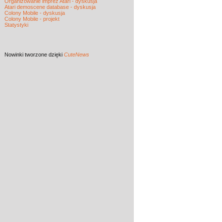
Organizowanie imprez Atari - dyskusja
Atari demoscene database - dyskusja
Colony Mobile - dyskusja
Colony Mobile - projekt
Statystyki
Nowinki
tworzone dzięki
CuteNews