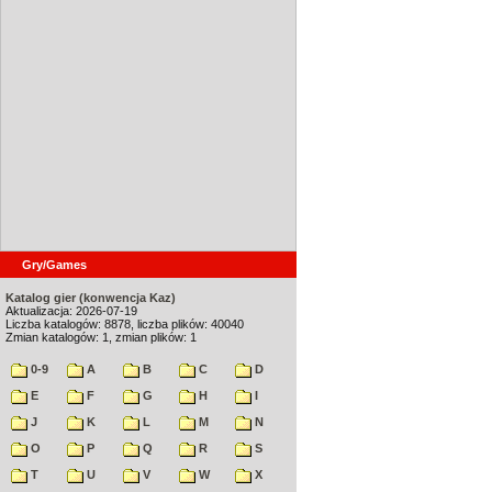
Gry/Games
Katalog gier (konwencja Kaz)
Aktualizacja: 2026-07-19
Liczba katalogów: 8878, liczba plików: 40040
Zmian katalogów: 1, zmian plików: 1
0-9
A
B
C
D
E
F
G
H
I
J
K
L
M
N
O
P
Q
R
S
T
U
V
W
X