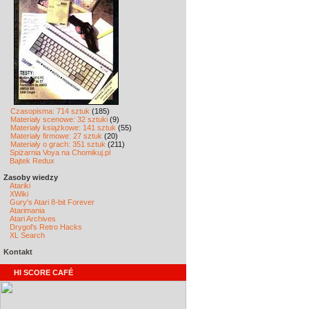
Czasopisma: 714 sztuk
(185)
Materiały scenowe: 32 sztuki
(9)
Materiały książkowe: 141 sztuk
(55)
Materiały firmowe: 27 sztuk
(20)
Materiały o grach: 351 sztuk
(211)
Spiżarnia Voya na Chomikuj.pl
Bajtek Redux
Zasoby wiedzy
Atariki
XWiki
Gury's Atari 8-bit Forever
Atarimania
Atari Archives
Drygol's Retro Hacks
XL Search
Kontakt
HI SCORE CAFÉ