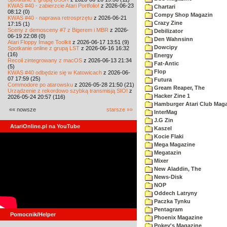
KWAS #40 - zabierzcie Atari Portfolio!
z 2026-06-23
Chartari
08:12 (0)
Compy Shop Magazin
KWAS #40 - naprawa retrosprzętu
z 2026-06-21
Crazy Zine
17:15 (1)
Sceny z demosceny #7 z Bigerem i MBR
z 2026-
Debilizator
06-19 22:08 (0)
Den Wahnsinn
Atari Floppy Image Toolkit
z 2026-06-17 13:51 (9)
Dowcipy
Spotkanie online z grupą LST
z 2026-06-16 16:32
(16)
Energy
Recoil zintegrowany z macOS
z 2026-06-13 21:34
Fat-Antic
(5)
Flop
KWAS #40 odbędzie się w Katowicach
z 2026-06-
07 17:59 (25)
Futura
Commodore po atarowsku
z 2026-05-28 21:50 (21)
Gream Reaper, The
Urządzenie z rekordowo szybką transmisją SIO!
z
Hacker Zine 1
2026-05-24 20:57 (116)
Hamburger Atari Club Mag
«« nowsze
starsze »»
InterMag
J.G Zin
AtariOnline.pl na YouTube
Kaszel
Kocie Flaki
Mega Magazine
Megatazin
Mixer
New Aladdin, The
News-Disk
NOP
Oddech Latryny
Paczka Tynku
Pentagram
Pomocnik/Helper
Phoenix Magazine
Pokey's Magazine