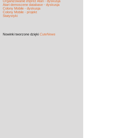
Organizowanie imprez Atari - dyskusja
Atari demoscene database - dyskusja
Colony Mobile - dyskusja
Colony Mobile - projekt
Statystyki
Nowinki
tworzone dzięki
CuteNews