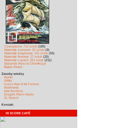
Czasopisma: 714 sztuk
(185)
Materiały scenowe: 32 sztuki
(9)
Materiały książkowe: 141 sztuk
(55)
Materiały firmowe: 27 sztuk
(20)
Materiały o grach: 351 sztuk
(211)
Spiżarnia Voya na Chomikuj.pl
Bajtek Redux
Zasoby wiedzy
Atariki
XWiki
Gury's Atari 8-bit Forever
Atarimania
Atari Archives
Drygol's Retro Hacks
XL Search
Kontakt
HI SCORE CAFÉ