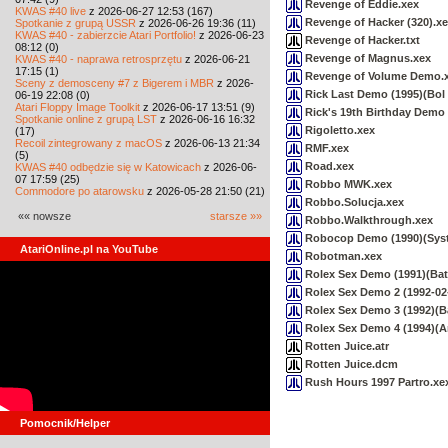
Revenge of Eddie.xex
KWAS #40 live
z 2026-06-27 12:53 (167)
Revenge of Hacker (320).x
Spotkanie z grupą USSR
z 2026-06-26 19:36 (11)
KWAS #40 - zabierzcie Atari Portfolio!
z 2026-06-23
Revenge of Hacker.txt
08:12 (0)
Revenge of Magnus.xex
KWAS #40 - naprawa retrosprzętu
z 2026-06-21
17:15 (1)
Revenge of Volume Demo.
Sceny z demosceny #7 z Bigerem i MBR
z 2026-
Rick Last Demo (1995)(Bol 
06-19 22:08 (0)
Atari Floppy Image Toolkit
z 2026-06-17 13:51 (9)
Rick's 19th Birthday Demo 
Spotkanie online z grupą LST
z 2026-06-16 16:32
Rigoletto.xex
(17)
Recoil zintegrowany z macOS
z 2026-06-13 21:34
RMF.xex
(5)
Road.xex
KWAS #40 odbędzie się w Katowicach
z 2026-06-
07 17:59 (25)
Robbo MWK.xex
Commodore po atarowsku
z 2026-05-28 21:50 (21)
Robbo.Solucja.xex
«« nowsze
starsze »»
Robbo.Walkthrough.xex
Robocop Demo (1990)(Syst
AtariOnline.pl na YouTube
Robotman.xex
Rolex Sex Demo (1991)(Bat
Rolex Sex Demo 2 (1992-02-
Rolex Sex Demo 3 (1992)(Bat
Rolex Sex Demo 4 (1994)(An
Rotten Juice.atr
Rotten Juice.dcm
Rush Hours 1997 Partro.xe
Pomocnik/Helper