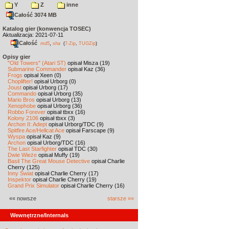
Y
Z
inne
Całość 3074 MB
Katalog gier (konwencja TOSEC)
Aktualizacja: 2021-07-11
Całość
,
md5
sha
(
7-Zip
,
TUGZip
)
Opisy gier
"Old Towers" (Atari ST)
opisał Misza (19)
Submarine Commander
opisał Kaz (36)
Frogs
opisał Xeen (0)
Choplifter!
opisał Urborg (0)
Joust
opisał Urborg (17)
Commando
opisał Urborg (35)
Mario Bros
opisał Urborg (13)
Xenophobe
opisał Urborg (36)
Robbo Forever
opisał tbxx (16)
Kolony 2106
opisał tbxx (3)
Archon II: Adept
opisał Urborg/TDC (9)
Spitfire Ace/Hellcat Ace
opisał Farscape (9)
Wyspa
opisał Kaz (9)
Archon
opisał Urborg/TDC (16)
The Last Starfighter
opisał TDC (30)
Dwie Wieże
opisał Muffy (19)
Basil The Great Mouse Detective
opisał Charlie
Cherry (125)
Inny Świat
opisał Charlie Cherry (17)
Inspektor
opisał Charlie Cherry (19)
Grand Prix Simulator
opisał Charlie Cherry (16)
«« nowsze
starsze »»
Wewnętrzne/Internals