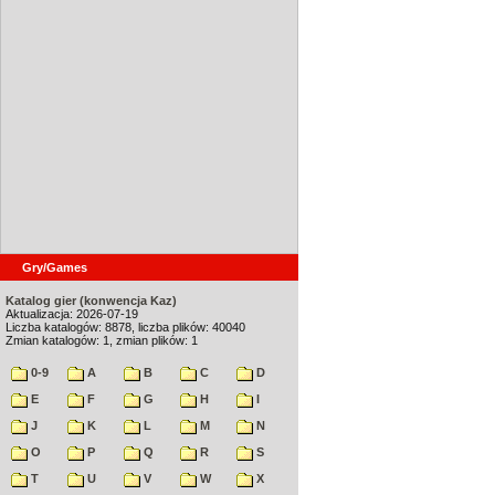
Gry/Games
Katalog gier (konwencja Kaz)
Aktualizacja: 2026-07-19
Liczba katalogów: 8878, liczba plików: 40040
Zmian katalogów: 1, zmian plików: 1
0-9
A
B
C
D
E
F
G
H
I
J
K
L
M
N
O
P
Q
R
S
T
U
V
W
X