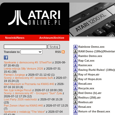
Nowinki/News
Archiwum/Archive
Rainbow Demo.xex
RAM Demo (199x)(Rheinland
Translate to
RSS
Rambo Demo.xex
Rap Cat.xex
Spotkanie z demosceną #9: STeel/Tori
z 2026-08-
Raster.xex
07 20:49 (0)
Letnia edycja Silly Venture 2026
z 2026-07-31
Raving Rurki Rulez! (199x)(
15:41 (38)
Ray of Hope.atr
Pamięci Jurgiego
z 2026-07-21 12:42 (1)
Sceny z demosceny #7: opowiada SuN
z 2026-07-
Ray of Hope.dcm
19 15:24 (2)
Recall.xex
Atari Muzeum w Poznaniu na KWAS #40
z 2026-
07-16 16:10 (4)
Recycle.xex
Nie żyje kolega Pecuś
z 2026-07-13 18:00 (30)
Red Demo (b).atr
Sceny z demosceny #7 - Grzegorz "Sun" Żyła
z
2026-07-12 17:29 (12)
Reditus (256).atr
Lost Party 2026 nadchodzi
z 2026-07-08 15:28
Reebus.atr
(23)
Pan Zenon i Atari na KWAS #40
z 2026-07-07 13:25
Resal.xex
(7)
Return of the Beast.xex
Spotkanie z redakcją "The Voice"
z 2026-07-04
07:42 (9)