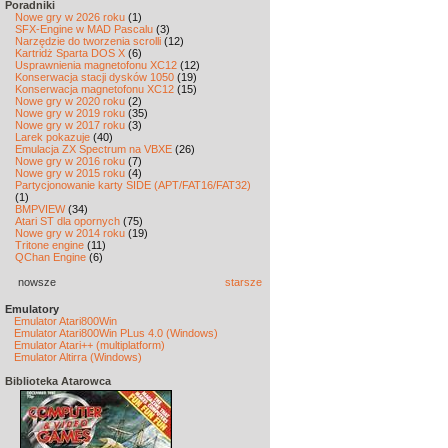
Poradniki
Nowe gry w 2026 roku
(1)
SFX-Engine w MAD Pascalu
(3)
Narzędzie do tworzenia scrolli
(12)
Kartridż Sparta DOS X
(6)
Usprawnienia magnetofonu XC12
(12)
Konserwacja stacji dysków 1050
(19)
Konserwacja magnetofonu XC12
(15)
Nowe gry w 2020 roku
(2)
Nowe gry w 2019 roku
(35)
Nowe gry w 2017 roku
(3)
Larek pokazuje
(40)
Emulacja ZX Spectrum na VBXE
(26)
Nowe gry w 2016 roku
(7)
Nowe gry w 2015 roku
(4)
Partycjonowanie karty SIDE (APT/FAT16/FAT32)
(1)
BMPVIEW
(34)
Atari ST dla opornych
(75)
Nowe gry w 2014 roku
(19)
Tritone engine
(11)
QChan Engine
(6)
nowsze
starsze
Emulatory
Emulator Atari800Win
Emulator Atari800Win PLus 4.0 (Windows)
Emulator Atari++ (multiplatform)
Emulator Altirra (Windows)
Biblioteka Atarowca