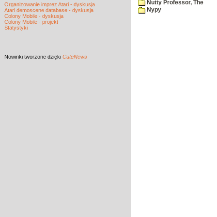
Nutty Professor, The
Organizowanie imprez Atari - dyskusja
Nypy
Atari demoscene database - dyskusja
Colony Mobile - dyskusja
Colony Mobile - projekt
Statystyki
Nowinki
tworzone dzięki
CuteNews