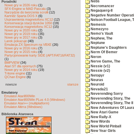
Nebs
Poradniki
Nowe gry w 2026 roku
(1)
Necromancer
SFX-Engine w MAD Pascalu
(3)
Negaquerg-II
Narzędzie do tworzenia scrolli
(12)
Negative Number Operat
Kartridż Sparta DOS X
(6)
Usprawnienia magnetofonu XC12
(12)
Nelson Football League, 
Konserwacja stacji dysków 1050
(19)
Nemesis
Konserwacja magnetofonu XC12
(15)
Nemezyro
Nowe gry w 2020 roku
(2)
Nemo's Vault
Nowe gry w 2019 roku
(35)
Nowe gry w 2017 roku
(3)
Nephew, The
Larek pokazuje
(40)
Neptune
Emulacja ZX Spectrum na VBXE
(26)
Neptune's Daughters
Nowe gry w 2016 roku
(7)
Nowe gry w 2015 roku
(4)
Nerm Of Bemer
Partycjonowanie karty SIDE (APT/FAT16/FAT32)
Neron
(1)
Nerve Game, The
BMPVIEW
(34)
Nessie (v1)
Atari ST dla opornych
(75)
Nowe gry w 2014 roku
(19)
Nessie (v2)
Tritone engine
(11)
Netopyr
QChan Engine
(6)
Neuras
nowsze
starsze
Neuroid
Nevada21
Emulatory
Neverending Sorry
Emulator Atari800Win
Neverending Story, The
Emulator Atari800Win PLus 4.0 (Windows)
Neverending Story, The II
Emulator Atari++ (multiplatform)
Emulator Altirra (Windows)
New Adventures Of Laur
New Atari Game
Biblioteka Atarowca
New Rally-X
New Words
New World Pinball
New Year Girls