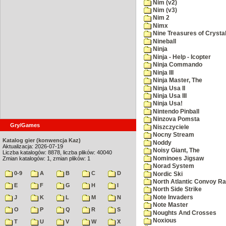
Nim (v2)
Nim (v3)
Nim 2
Nimx
Nine Treasures of Crystal
Nineball
Ninja
Ninja - Help - Icopter
Ninja Commando
Ninja III
Ninja Master, The
Ninja Usa II
Ninja Usa III
Ninja Usa!
Nintendo Pinball
Ninzova Pomsta
Gry/Games
Niszczyciele
Nocny Stream
Katalog gier (konwencja Kaz)
Noddy
Aktualizacja: 2026-07-19
Noisy Giant, The
Liczba katalogów: 8878, liczba plików: 40040
Nominoes Jigsaw
Zmian katalogów: 1, zmian plików: 1
Norad System
0-9
A
B
C
D
Nordic Ski
North Atlantic Convoy Ra
E
F
G
H
I
North Side Strike
Note Invaders
J
K
L
M
N
Note Master
O
P
Q
R
S
Noughts And Crosses
Noxious
T
U
V
W
X