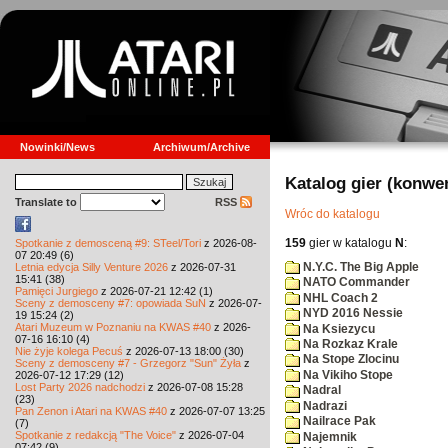
Nowinki/News
Archiwum/Archive
Katalog gier (konwe
Translate to
RSS
Wróc do katalogu
159
gier w katalogu
N
:
Spotkanie z demosceną #9: STeel/Tori
z 2026-08-
07 20:49 (6)
N.Y.C. The Big Apple
Letnia edycja Silly Venture 2026
z 2026-07-31
15:41 (38)
NATO Commander
Pamięci Jurgiego
z 2026-07-21 12:42 (1)
NHL Coach 2
Sceny z demosceny #7: opowiada SuN
z 2026-07-
NYD 2016 Nessie
19 15:24 (2)
Atari Muzeum w Poznaniu na KWAS #40
z 2026-
Na Ksiezycu
07-16 16:10 (4)
Na Rozkaz Krale
Nie żyje kolega Pecuś
z 2026-07-13 18:00 (30)
Na Stope Zlocinu
Sceny z demosceny #7 - Grzegorz "Sun" Żyła
z
Na Vikiho Stope
2026-07-12 17:29 (12)
Lost Party 2026 nadchodzi
z 2026-07-08 15:28
Nadral
(23)
Nadrazi
Pan Zenon i Atari na KWAS #40
z 2026-07-07 13:25
Nailrace Pak
(7)
Spotkanie z redakcją "The Voice"
z 2026-07-04
Najemnik
07:42 (9)