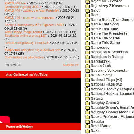
Najemnik - Powrot
KWAS #40 live
z 2026-06-27 12:53 (167)
Najezdzcy Z Kosmosu
Spotkanie z grupą USSR
z 2026-06-26 19:36 (11)
KWAS #40 - zabierzcie Atari Portfolio!
z 2026-06-23
Nalot
08:12 (0)
Nam
KWAS #40 - naprawa retrosprzętu
z 2026-06-21
Name Rose, The - Jmeno
17:15 (1)
Name That Song
Sceny z demosceny #7 z Bigerem i MBR
z 2026-
06-19 22:08 (0)
Name That Tune
Atari Floppy Image Toolkit
z 2026-06-17 13:51 (9)
Name The Presidents
Spotkanie online z grupą LST
z 2026-06-16 16:32
Name The States
(17)
Recoil zintegrowany z macOS
z 2026-06-13 21:34
Name This Game
(5)
Nanorogue
KWAS #40 odbędzie się w Katowicach
z 2026-06-
Napoleon At Waterloo
07 17:59 (25)
Napoleon In Russia
Commodore po atarowsku
z 2026-05-28 21:50 (21)
Narciarzyki
«« nowsze
starsze »»
Nasen Jack
Nastrahy Velkomesta
AtariOnline.pl na YouTube
Nasza Ziemia
National Flags (v1)
National Flags (v2)
National Hockey League C
National Hockey League 
Naturix
Naughty Gnom 3
Naughty Gnom's Great A
Naughty Gnoms Moon Exp
Nauka Profesora Matema
Nautilus
Naval Battle
Pomocnik/Helper
Nazz