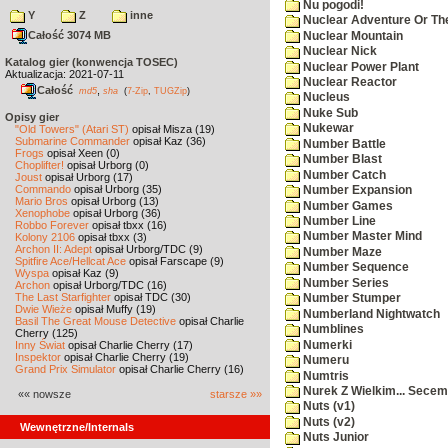
Nu pogodi!
Y
Z
inne
Nuclear Adventure Or Th
Całość 3074 MB
Nuclear Mountain
Nuclear Nick
Katalog gier (konwencja TOSEC)
Nuclear Power Plant
Aktualizacja: 2021-07-11
Nuclear Reactor
Całość
,
md5
sha
(
7-Zip
,
TUGZip
)
Nucleus
Nuke Sub
Opisy gier
Nukewar
"Old Towers" (Atari ST)
opisał Misza (19)
Submarine Commander
opisał Kaz (36)
Number Battle
Frogs
opisał Xeen (0)
Number Blast
Choplifter!
opisał Urborg (0)
Number Catch
Joust
opisał Urborg (17)
Commando
opisał Urborg (35)
Number Expansion
Mario Bros
opisał Urborg (13)
Number Games
Xenophobe
opisał Urborg (36)
Number Line
Robbo Forever
opisał tbxx (16)
Number Master Mind
Kolony 2106
opisał tbxx (3)
Archon II: Adept
opisał Urborg/TDC (9)
Number Maze
Spitfire Ace/Hellcat Ace
opisał Farscape (9)
Number Sequence
Wyspa
opisał Kaz (9)
Number Series
Archon
opisał Urborg/TDC (16)
The Last Starfighter
opisał TDC (30)
Number Stumper
Dwie Wieże
opisał Muffy (19)
Numberland Nightwatch
Basil The Great Mouse Detective
opisał Charlie
Numblines
Cherry (125)
Numerki
Inny Świat
opisał Charlie Cherry (17)
Inspektor
opisał Charlie Cherry (19)
Numeru
Grand Prix Simulator
opisał Charlie Cherry (16)
Numtris
Nurek Z Wielkim... Secem
«« nowsze
starsze »»
Nuts (v1)
Nuts (v2)
Wewnętrzne/Internals
Nuts Junior