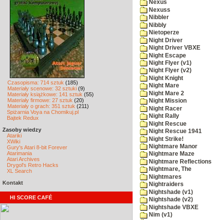
Nexus
Nexuss
Nibbler
Nibbly
Nietoperze
Night Driver
Night Driver VBXE
Night Escape
Night Flyer (v1)
Night Flyer (v2)
Night Knight
Czasopisma: 714 sztuk
(185)
Night Mare
Materiały scenowe: 32 sztuki
(9)
Night Mare 2
Materiały książkowe: 141 sztuk
(55)
Materiały firmowe: 27 sztuk
(20)
Night Mission
Materiały o grach: 351 sztuk
(211)
Night Racer
Spiżarnia Voya na Chomikuj.pl
Night Rally
Bajtek Redux
Night Rescue
Zasoby wiedzy
Night Rescue 1941
Atariki
Night Strike!
XWiki
Nightmare Manor
Gury's Atari 8-bit Forever
Atarimania
Nightmare Maze
Atari Archives
Nightmare Reflections
Drygol's Retro Hacks
Nightmare, The
XL Search
Nightmares
Kontakt
Nightraiders
Nightshade (v1)
HI SCORE CAFÉ
Nightshade (v2)
Nightshade VBXE
Nim (v1)