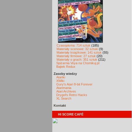
Czasopisma: 714 sztuk
(185)
Materiały scenowe: 32 sztuki
(9)
Materiały książkowe: 141 sztuk
(55)
Materiały firmowe: 27 sztuk
(20)
Materiały o grach: 351 sztuk
(211)
Spiżarnia Voya na Chomikuj.pl
Bajtek Redux
Zasoby wiedzy
Atariki
XWiki
Gury's Atari 8-bit Forever
Atarimania
Atari Archives
Drygol's Retro Hacks
XL Search
Kontakt
HI SCORE CAFÉ