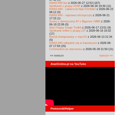
KWAS #40 live
z 2026-06-27 12:53 (167)
Spotkanie z grupą USSR
z 2026-06-26 19:36 (11)
KWAS #40 - zabierzcie Atari Portfolio!
z 2026-06-23
08:12 (0)
KWAS #40 - naprawa retrosprzętu
z 2026-06-21
17:15 (1)
Sceny z demosceny #7 z Bigerem i MBR
z 2026-
06-19 22:08 (0)
Atari Floppy Image Toolkit
z 2026-06-17 13:51 (9)
Spotkanie online z grupą LST
z 2026-06-16 16:32
(17)
Recoil zintegrowany z macOS
z 2026-06-13 21:34
(5)
KWAS #40 odbędzie się w Katowicach
z 2026-06-
07 17:59 (25)
Commodore po atarowsku
z 2026-05-28 21:50 (21)
«« nowsze
starsze »»
AtariOnline.pl na YouTube
Pomocnik/Helper