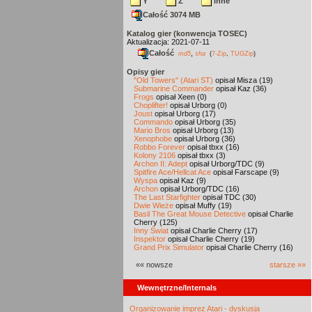
Y
Z
inne
Całość 3074 MB
Katalog gier (konwencja TOSEC)
Aktualizacja: 2021-07-11
Całość
,
md5
sha
(
7-Zip
,
TUGZip
)
Opisy gier
"Old Towers" (Atari ST)
opisał Misza (19)
Submarine Commander
opisał Kaz (36)
Frogs
opisał Xeen (0)
Choplifter!
opisał Urborg (0)
Joust
opisał Urborg (17)
Commando
opisał Urborg (35)
Mario Bros
opisał Urborg (13)
Xenophobe
opisał Urborg (36)
Robbo Forever
opisał tbxx (16)
Kolony 2106
opisał tbxx (3)
Archon II: Adept
opisał Urborg/TDC (9)
Spitfire Ace/Hellcat Ace
opisał Farscape (9)
Wyspa
opisał Kaz (9)
Archon
opisał Urborg/TDC (16)
The Last Starfighter
opisał TDC (30)
Dwie Wieże
opisał Muffy (19)
Basil The Great Mouse Detective
opisał Charlie
Cherry (125)
Inny Świat
opisał Charlie Cherry (17)
Inspektor
opisał Charlie Cherry (19)
Grand Prix Simulator
opisał Charlie Cherry (16)
«« nowsze
starsze »»
Wewnętrzne/Internals
Organizowanie imprez Atari - dyskusja