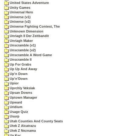
United States Adventure
Unity Games
Universal Hero
Universe (v1)
Universe (v2)
Universe Fighting Contest, The
Unknown Dimension
Unriagh II Der Zeitbandit
Unriagh Maker
Unscramble (v1)
Unscramble (v2)
Unscramble A Word Game
Unscramble II
Up For Grabs
Up Up And Away
Up'n Down
Up'n'Down
Upior
Uprchly Vekslak
Upsan Downs
Uptown Manager
Upward
Uridium
Usage Quiz
Usurp
Utah Counties And County Seats
Utek Z Alcatrazu
Utek Z Neznama
Uv Ksc