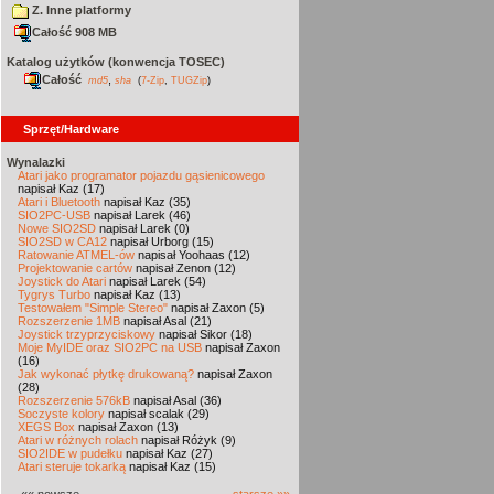
Z. Inne platformy
Całość 908 MB
Katalog użytków (konwencja TOSEC)
Całość
,
md5
sha
(
7-Zip
,
TUGZip
)
Sprzęt/Hardware
Wynalazki
Atari jako programator pojazdu gąsienicowego
napisał Kaz (17)
Atari i Bluetooth
napisał Kaz (35)
SIO2PC-USB
napisał Larek (46)
Nowe SIO2SD
napisał Larek (0)
SIO2SD w CA12
napisał Urborg (15)
Ratowanie ATMEL-ów
napisał Yoohaas (12)
Projektowanie cartów
napisał Zenon (12)
Joystick do Atari
napisał Larek (54)
Tygrys Turbo
napisał Kaz (13)
Testowałem "Simple Stereo"
napisał Zaxon (5)
Rozszerzenie 1MB
napisał Asal (21)
Joystick trzyprzyciskowy
napisał Sikor (18)
Moje MyIDE oraz SIO2PC na USB
napisał Zaxon
(16)
Jak wykonać płytkę drukowaną?
napisał Zaxon
(28)
Rozszerzenie 576kB
napisał Asal (36)
Soczyste kolory
napisał scalak (29)
XEGS Box
napisał Zaxon (13)
Atari w różnych rolach
napisał Różyk (9)
SIO2IDE w pudełku
napisał Kaz (27)
Atari steruje tokarką
napisał Kaz (15)