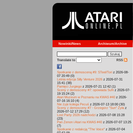
Nowinki/News
Archiwum/Archive
Translate to
RSS
Spotkanie z demosceną #9: STeel/Tori
z 2026-08-
07 20:49 (0)
Letnia edycja Silly Venture 2026
z 2026-07-31
15:41 (38)
Pamięci Jurgiego
z 2026-07-21 12:42 (1)
Sceny z demosceny #7: opowiada SuN
z 2026-07-
19 15:24 (2)
Atari Muzeum w Poznaniu na KWAS #40
z 2026-
07-16 16:10 (4)
Nie żyje kolega Pecuś
z 2026-07-13 18:00 (30)
Sceny z demosceny #7 - Grzegorz "Sun" Żyła
z
2026-07-12 17:29 (12)
Lost Party 2026 nadchodzi
z 2026-07-08 15:28
(23)
Pan Zenon i Atari na KWAS #40
z 2026-07-07 13:25
(7)
Spotkanie z redakcją "The Voice"
z 2026-07-04
07:42 (9)