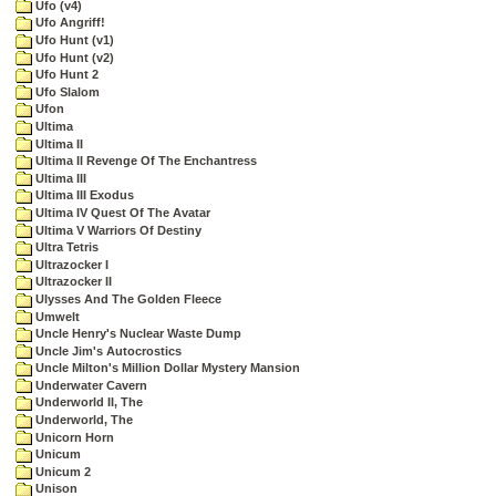
Ufo (v4)
Ufo Angriff!
Ufo Hunt (v1)
Ufo Hunt (v2)
Ufo Hunt 2
Ufo Slalom
Ufon
Ultima
Ultima II
Ultima II Revenge Of The Enchantress
Ultima III
Ultima III Exodus
Ultima IV Quest Of The Avatar
Ultima V Warriors Of Destiny
Ultra Tetris
Ultrazocker I
Ultrazocker II
Ulysses And The Golden Fleece
Umwelt
Uncle Henry's Nuclear Waste Dump
Uncle Jim's Autocrostics
Uncle Milton's Million Dollar Mystery Mansion
Underwater Cavern
Underworld II, The
Underworld, The
Unicorn Horn
Unicum
Unicum 2
Unison