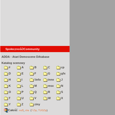
Społeczność/Community
ADDA - Atari Demoscene DAtabase
Katalog scenowy
#
A
B
C
cp
D
E
F
G
gfx
H
I
!info
inne
J
K
L
M
msx
N
O
P
Q
R
S
T
U
V
W
X
Y
Z
ziny
Całość
,
md5
sha
(
7-Zip
,
TUGZip
)