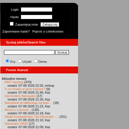
Login:
Hasło:
Zapamiętaj mnie
Zapomniane hasło?
Poproś o członkostwo
Szukaj plików/Search files
Gry
Użytki
Dema
Forum Atarum
Aktualne tematy
RMT hacking
(470)
ostatni: 07-08-2026 22:25, emkay
O co chodzi w grze Kasiarz?
(8)
ostatni: 07-08-2026 21:46, Kaz
Uprościłem Starquake
(17)
ostatni: 07-08-2026 21:26, Kaz
Narzędzie do ditheringu na Atari ...
(28)
ostatni: 07-08-2026 21:23, Kaz
Muzycy scenowi...
(135)
ostatni: 07-08-2026 21:18, Kaz
Studio komputerowe The Marauder -...
(251)
ostatni: 07-08-2026 21:10, Kaz
Starquake VBXE
(17)
ostatni: 07-08-2026 21:09, Kaz