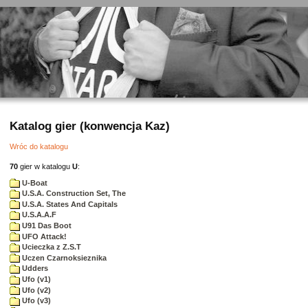
Katalog gier (konwencja Kaz)
Wróc do katalogu
70
gier w katalogu
U
:
U-Boat
U.S.A. Construction Set, The
U.S.A. States And Capitals
U.S.A.A.F
U91 Das Boot
UFO Attack!
Ucieczka z Z.S.T
Uczen Czarnoksieznika
Udders
Ufo (v1)
Ufo (v2)
Ufo (v3)