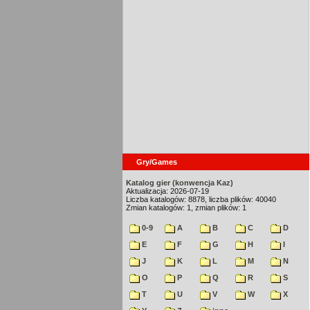
Gry/Games
Katalog gier (konwencja Kaz)
Aktualizacja: 2026-07-19
Liczba katalogów: 8878, liczba plików: 40040
Zmian katalogów: 1, zmian plików: 1
0-9
A
B
C
D
E
F
G
H
I
J
K
L
M
N
O
P
Q
R
S
T
U
V
W
X