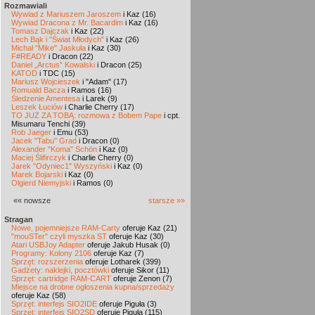
Rozmawiali
Wywiad z Mariuszem Jaroszem
i Kaz (16)
Wywiad Dracona z Mr. Bacardim
i Kaz (16)
Tomasz Dajczak
i Kaz (22)
Lech Bąk i "Świat Młodych"
i Kaz (26)
Michał "Mike" Jaskuła
i Kaz (30)
F#READY
i Dracon (22)
Daniel „Arctus” Kowalski
i Dracon (25)
KATOD
i TDC (15)
Mariusz Wojcieszek
i "Adam" (17)
Romuald Bacza
i Ramos (16)
Śledzenie Amentesa
i Larek (9)
Leszek Łuciów
i Charlie Cherry (17)
TO JUŻ ZA TOBĄ: rozmowa z Bobem Pape
i cpt.
Misumaru Tenchi (39)
Rob Jaeger
i Emu (53)
Jacek "Tabu" Grad
i Dracon (0)
Alexander "Koma" Schön
i Kaz (0)
Maciej Ślifirczyk
i Charlie Cherry (0)
Jarek "Odyniec1" Wyszyński
i Kaz (0)
Marek Bojarski
i Kaz (0)
Olgierd Niemyjski
i Ramos (0)
«« nowsze
starsze »»
Stragan
Nowe, pojemniejsze RAM-Carty
oferuje Kaz (21)
"mouSTer" czyli myszka ST
oferuje Kaz (30)
Atari USBJoy Adapter
oferuje Jakub Husak (0)
Programy: Kolony 2106
oferuje Kaz (7)
Sprzęt: rozszerzenia
oferuje Lotharek (399)
Gadżety: naklejki, pocztówki
oferuje Sikor (11)
Sprzęt: cartridge RAM-CART
oferuje Zenon (7)
Miejsce na drobne ogłoszenia kupna/sprzedaży
oferuje Kaz (58)
Sprzęt: interfejs SIO2IDE
oferuje Piguła (3)
Sprzęt: interfejs SIO2SD
oferuje Piguła (115)