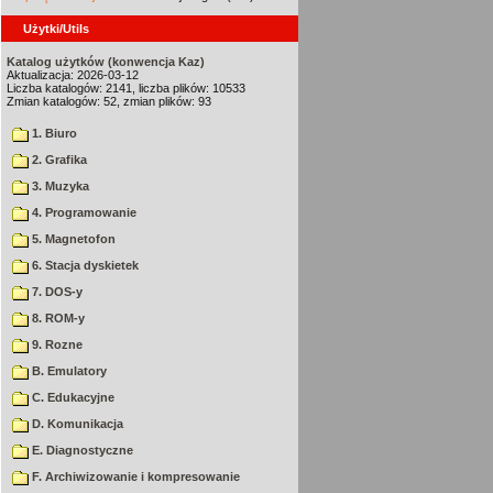
Użytki/Utils
Katalog użytków (konwencja Kaz)
Aktualizacja: 2026-03-12
Liczba katalogów: 2141, liczba plików: 10533
Zmian katalogów: 52, zmian plików: 93
1. Biuro
2. Grafika
3. Muzyka
4. Programowanie
5. Magnetofon
6. Stacja dyskietek
7. DOS-y
8. ROM-y
9. Rozne
B. Emulatory
C. Edukacyjne
D. Komunikacja
E. Diagnostyczne
F. Archiwizowanie i kompresowanie