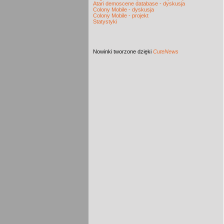
Atari demoscene database - dyskusja
Colony Mobile - dyskusja
Colony Mobile - projekt
Statystyki
Nowinki
tworzone dzięki
CuteNews