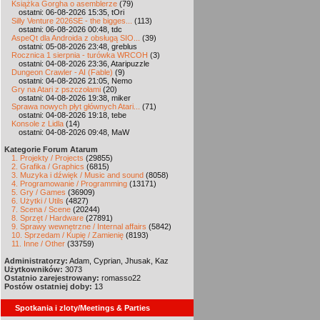
Książka Gorgha o asemblerze
(79)
ostatni: 06-08-2026 15:35, tOri
Silly Venture 2026SE - the bigges...
(113)
ostatni: 06-08-2026 00:48, tdc
AspeQt dla Androida z obsługą SIO...
(39)
ostatni: 05-08-2026 23:48, greblus
Rocznica 1 sierpnia - turówka WRCOH
(3)
ostatni: 04-08-2026 23:36, Ataripuzzle
Dungeon Crawler - AI (Fable)
(9)
ostatni: 04-08-2026 21:05, Nemo
Gry na Atari z pszczołami
(20)
ostatni: 04-08-2026 19:38, miker
Sprawa nowych płyt głównych Atari...
(71)
ostatni: 04-08-2026 19:18, tebe
Konsole z Lidla
(14)
ostatni: 04-08-2026 09:48, MaW
Kategorie Forum Atarum
1. Projekty / Projects
(29855)
2. Grafika / Graphics
(6815)
3. Muzyka i dźwięk / Music and sound
(8058)
4. Programowanie / Programming
(13171)
5. Gry / Games
(36909)
6. Użytki / Utils
(4827)
7. Scena / Scene
(20244)
8. Sprzęt / Hardware
(27891)
9. Sprawy wewnętrzne / Internal affairs
(5842)
10. Sprzedam / Kupię / Zamienię
(8193)
11. Inne / Other
(33759)
Administratorzy:
Adam, Cyprian, Jhusak, Kaz
Użytkowników:
3073
Ostatnio zarejestrowany:
romasso22
Postów ostatniej doby:
13
Spotkania i zloty/Meetings & Parties