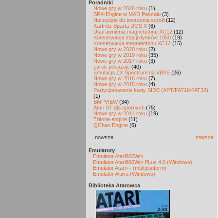
Poradniki
Nowe gry w 2026 roku
(1)
SFX-Engine w MAD Pascalu
(3)
Narzędzie do tworzenia scrolli
(12)
Kartridż Sparta DOS X
(6)
Usprawnienia magnetofonu XC12
(12)
Konserwacja stacji dysków 1050
(19)
Konserwacja magnetofonu XC12
(15)
Nowe gry w 2020 roku
(2)
Nowe gry w 2019 roku
(35)
Nowe gry w 2017 roku
(3)
Larek pokazuje
(40)
Emulacja ZX Spectrum na VBXE
(26)
Nowe gry w 2016 roku
(7)
Nowe gry w 2015 roku
(4)
Partycjonowanie karty SIDE (APT/FAT16/FAT32)
(1)
BMPVIEW
(34)
Atari ST dla opornych
(75)
Nowe gry w 2014 roku
(19)
Tritone engine
(11)
QChan Engine
(6)
nowsze
starsze
Emulatory
Emulator Atari800Win
Emulator Atari800Win PLus 4.0 (Windows)
Emulator Atari++ (multiplatform)
Emulator Altirra (Windows)
Biblioteka Atarowca