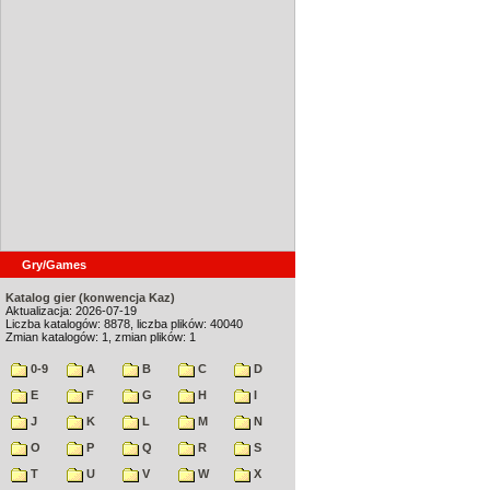
Gry/Games
Katalog gier (konwencja Kaz)
Aktualizacja: 2026-07-19
Liczba katalogów: 8878, liczba plików: 40040
Zmian katalogów: 1, zmian plików: 1
0-9
A
B
C
D
E
F
G
H
I
J
K
L
M
N
O
P
Q
R
S
T
U
V
W
X