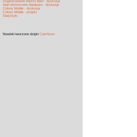
Organizowanie imprez Atari - dyskusja
Atari demoscene database - dyskusja
Colony Mobile - dyskusja
Colony Mobile - projekt
Statystyki
Nowinki
tworzone dzięki
CuteNews