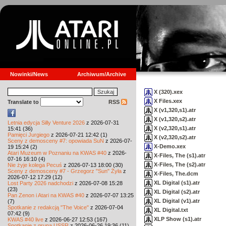
Nowinki/News
Archiwum/Archive
X (320).xex
X Files.xex
Translate to
RSS
X (v1,320,s1).atr
X (v1,320,s2).atr
Letnia edycja Silly Venture 2026
z 2026-07-31
X (v2,320,s1).atr
15:41 (36)
Pamięci Jurgiego
z 2026-07-21 12:42 (1)
X (v2,320,s2).atr
Sceny z demosceny #7: opowiada SuN
z 2026-07-
X-Demo.xex
19 15:24 (2)
Atari Muzeum w Poznaniu na KWAS #40
z 2026-
X-Files, The (s1).atr
07-16 16:10 (4)
X-Files, The (s2).atr
Nie żyje kolega Pecuś
z 2026-07-13 18:00 (30)
Sceny z demosceny #7 - Grzegorz "Sun" Żyła
z
X-Files, The.dcm
2026-07-12 17:29 (12)
XL Digital (s1).atr
Lost Party 2026 nadchodzi
z 2026-07-08 15:28
(23)
XL Digital (s2).atr
Pan Zenon i Atari na KWAS #40
z 2026-07-07 13:25
XL Digital (v1).atr
(7)
Spotkanie z redakcją "The Voice"
z 2026-07-04
XL Digital.txt
07:42 (9)
XLP Show (s1).atr
KWAS #40 live
z 2026-06-27 12:53 (167)
Spotkanie z grupą USSR
z 2026-06-26 19:36 (11)