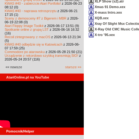
XLP Show (s2).atr
KWAS #40 - zabierzcie Atari Portfolio!
z 2026-06-23
Xmas 91 Demo.xex
08:12 (0)
KWAS #40 - naprawa retrosprzętu
z 2026-06-21
X-mass Intro.xex
17:15 (1)
XQB.xex
Sceny z demosceny #7 z Bigerem i MBR
z 2026-
06-19 22:08 (0)
Xray Of Slight Msx Colecti
Atari Floppy Image Toolkit
z 2026-06-17 13:51 (9)
X-Ray Old CMC Music Colle
Spotkanie online z grupą LST
z 2026-06-16 16:32
(16)
X-tro '95.xex
Recoil zintegrowany z macOS
z 2026-06-13 21:34
(5)
KWAS #40 odbędzie się w Katowicach
z 2026-06-
07 17:59 (25)
Commodore po atarowsku
z 2026-05-28 21:50 (21)
Urządzenie z rekordowo szybką transmisją SIO!
z
2026-05-24 20:57 (116)
«« nowsze
starsze »»
AtariOnline.pl na YouTube
Pomocnik/Helper