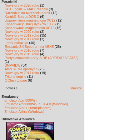
Poradniki
Nowe gry w 2026 roku
(1)
SFX-Engine w MAD Pascalu
(3)
Narzędzie do tworzenia scrolli
(12)
Kartridż Sparta DOS X
(6)
Usprawnienia magnetofonu XC12
(12)
Konserwacja stacji dysków 1050
(19)
Konserwacja magnetofonu XC12
(15)
Nowe gry w 2020 roku
(2)
Nowe gry w 2019 roku
(35)
Nowe gry w 2017 roku
(3)
Larek pokazuje
(40)
Emulacja ZX Spectrum na VBXE
(26)
Nowe gry w 2016 roku
(7)
Nowe gry w 2015 roku
(4)
Partycjonowanie karty SIDE (APT/FAT16/FAT32)
(1)
BMPVIEW
(34)
Atari ST dla opornych
(75)
Nowe gry w 2014 roku
(19)
Tritone engine
(11)
QChan Engine
(6)
nowsze
starsze
Emulatory
Emulator Atari800Win
Emulator Atari800Win PLus 4.0 (Windows)
Emulator Atari++ (multiplatform)
Emulator Altirra (Windows)
Biblioteka Atarowca