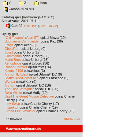
Y
Z
inne
Całość 3074 MB
Katalog gier (konwencja TOSEC)
Aktualizacja: 2021-07-11
Całość
,
md5
sha
(
7-Zip
,
TUGZip
)
Opisy gier
"Old Towers" (Atari ST)
opisał Misza (19)
Submarine Commander
opisał Kaz (36)
Frogs
opisał Xeen (0)
Choplifter!
opisał Urborg (0)
Joust
opisał Urborg (17)
Commando
opisał Urborg (35)
Mario Bros
opisał Urborg (13)
Xenophobe
opisał Urborg (36)
Robbo Forever
opisał tbxx (16)
Kolony 2106
opisał tbxx (3)
Archon II: Adept
opisał Urborg/TDC (9)
Spitfire Ace/Hellcat Ace
opisał Farscape (9)
Wyspa
opisał Kaz (9)
Archon
opisał Urborg/TDC (16)
The Last Starfighter
opisał TDC (30)
Dwie Wieże
opisał Muffy (19)
Basil The Great Mouse Detective
opisał Charlie
Cherry (125)
Inny Świat
opisał Charlie Cherry (17)
Inspektor
opisał Charlie Cherry (19)
Grand Prix Simulator
opisał Charlie Cherry (16)
«« nowsze
starsze »»
Wewnętrzne/Internals