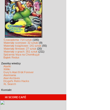
Czasopisma: 714 sztuk
(185)
Materiały scenowe: 32 sztuki
(9)
Materiały książkowe: 141 sztuk
(55)
Materiały firmowe: 27 sztuk
(20)
Materiały o grach: 351 sztuk
(211)
Spiżarnia Voya na Chomikuj.pl
Bajtek Redux
Zasoby wiedzy
Atariki
XWiki
Gury's Atari 8-bit Forever
Atarimania
Atari Archives
Drygol's Retro Hacks
XL Search
Kontakt
HI SCORE CAFÉ