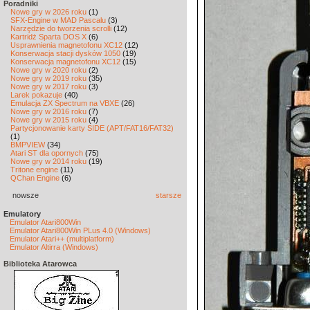
Poradniki
Nowe gry w 2026 roku
(1)
SFX-Engine w MAD Pascalu
(3)
Narzędzie do tworzenia scrolli
(12)
Kartridż Sparta DOS X
(6)
Usprawnienia magnetofonu XC12
(12)
Konserwacja stacji dysków 1050
(19)
Konserwacja magnetofonu XC12
(15)
Nowe gry w 2020 roku
(2)
Nowe gry w 2019 roku
(35)
Nowe gry w 2017 roku
(3)
Larek pokazuje
(40)
Emulacja ZX Spectrum na VBXE
(26)
Nowe gry w 2016 roku
(7)
Nowe gry w 2015 roku
(4)
Partycjonowanie karty SIDE (APT/FAT16/FAT32)
(1)
BMPVIEW
(34)
Atari ST dla opornych
(75)
Nowe gry w 2014 roku
(19)
Tritone engine
(11)
QChan Engine
(6)
nowsze
starsze
Emulatory
Emulator Atari800Win
Emulator Atari800Win PLus 4.0 (Windows)
Emulator Atari++ (multiplatform)
Emulator Altirra (Windows)
Biblioteka Atarowca