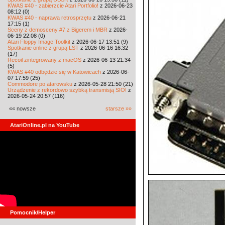
KWAS #40 - zabierzcie Atari Portfolio!
z 2026-06-23
08:12 (0)
KWAS #40 - naprawa retrosprzętu
z 2026-06-21
17:15 (1)
Sceny z demosceny #7 z Bigerem i MBR
z 2026-
06-19 22:08 (0)
Atari Floppy Image Toolkit
z 2026-06-17 13:51 (9)
Spotkanie online z grupą LST
z 2026-06-16 16:32
(17)
Recoil zintegrowany z macOS
z 2026-06-13 21:34
(5)
KWAS #40 odbędzie się w Katowicach
z 2026-06-
07 17:59 (25)
Commodore po atarowsku
z 2026-05-28 21:50 (21)
Urządzenie z rekordowo szybką transmisją SIO!
z
2026-05-24 20:57 (116)
«« nowsze
starsze »»
AtariOnline.pl na YouTube
Pomocnik/Helper