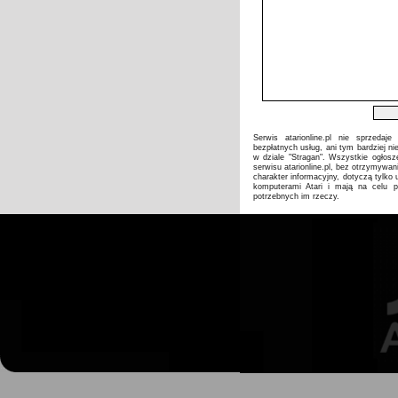
Serwis atarionline.pl nie sprzeda
bezpłatnych usług, ani tym bardziej ni
w dziale "Stragan". Wszystkie ogłosz
serwisu atarionline.pl, bez otrzymywan
charakter informacyjny, dotyczą tylk
komputerami Atari i mają na celu p
potrzebnych im rzeczy.