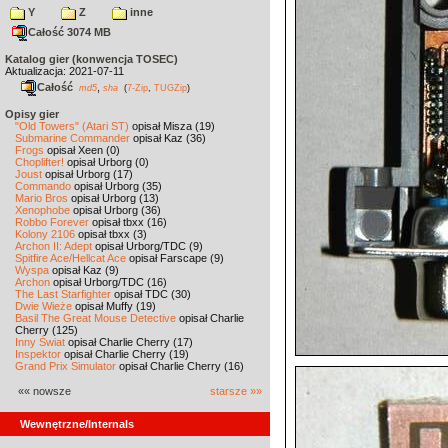
Y
Z
inne
Całość 3074 MB
Katalog gier (konwencja TOSEC)
Aktualizacja: 2021-07-11
Całość
,
md5
sha
(
7-Zip
,
TUGZip
)
Opisy gier
"Old Towers" (Atari ST)
opisał Misza (19)
Submarine Commander
opisał Kaz (36)
Frogs
opisał Xeen (0)
Choplifter!
opisał Urborg (0)
Joust
opisał Urborg (17)
Commando
opisał Urborg (35)
Mario Bros
opisał Urborg (13)
Xenophobe
opisał Urborg (36)
Robbo Forever
opisał tbxx (16)
Kolony 2106
opisał tbxx (3)
Archon II: Adept
opisał Urborg/TDC (9)
Spitfire Ace/Hellcat Ace
opisał Farscape (9)
Wyspa
opisał Kaz (9)
Archon
opisał Urborg/TDC (16)
The Last Starfighter
opisał TDC (30)
Dwie Wieże
opisał Muffy (19)
Basil The Great Mouse Detective
opisał Charlie
Cherry (125)
Inny Świat
opisał Charlie Cherry (17)
Inspektor
opisał Charlie Cherry (19)
Grand Prix Simulator
opisał Charlie Cherry (16)
«« nowsze
starsze »»
Wewnętrzne/Internals