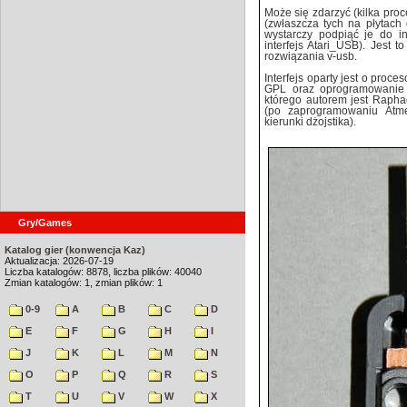
Może się zdarzyć (kilka pro
(zwłaszcza tych na płytach
wystarczy podpiąć je do 
interfejs Atari_USB). Jest
rozwiązania v-usb.
Interfejs oparty jest o proc
GPL oraz oprogramowanie
którego autorem jest Raphaë
(po zaprogramowaniu Atm
kierunki dżojstika).
Gry/Games
Katalog gier (konwencja Kaz)
Aktualizacja: 2026-07-19
Liczba katalogów: 8878, liczba plików: 40040
Zmian katalogów: 1, zmian plików: 1
0-9
A
B
C
D
E
F
G
H
I
J
K
L
M
N
O
P
Q
R
S
T
U
V
W
X