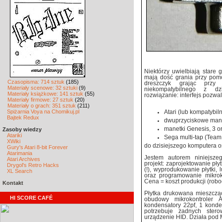
Niektórzy uwielbiają stare
mają dość grania przy pomo
Czasopisma: 714 sztuk
(185)
dreszczyk grając przy 
Materiały scenowe: 32 sztuki
(9)
niekompatybilnego z dzi
Materiały książkowe: 141 sztuk
(55)
rozwiązanie: interfejs pozwa
Materiały firmowe: 27 sztuk
(20)
Materiały o grach: 351 sztuk
(211)
Spiżarnia Voya na Chomikuj.pl
Atari (lub kompatybil
Bajtek Redux
dwuprzyciskowe manet
manetki Genesis, 3 o
Zasoby wiedzy
Atariki
Sega multi-tap (Team
XWiki
do dzisiejszego komputera 
Gury's Atari 8-bit Forever
Atarimania
Jestem autorem niniejsze
Atari Archives
projekt: zaprojektowanie pły
Drygol's Retro Hacks
(!), wyprodukowanie płytki
XL Search
oraz programowanie mikrok
Cena = koszt produkcji (roboc
Kontakt
Płytka drukowana mieszczą
HI SCORE CAFÉ
obudowy mikrokontroler 
kondensatory 22pf, 1 konden
potrzebuje żadnych ster
urządzenie HID. Działa pod