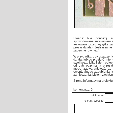
Uwaga: Nie ponoszę żad
spowodowane używaniem nin
testowane przed wysyłką zar
prostu działa). Jeśli u mnie
zapewne również:).
W przypadku, gdy urządzenie 
działa, lub po prostu Ci nie 
swój koszt, tylko listem pole
od daty otrzymania przesył
mogę zagwarantować, że 
ewentualnego zagubienia li
zamieszania. Listem zwyk
Strona informacyjna projektu
komentarzy: 0
nickname
e-mail / website