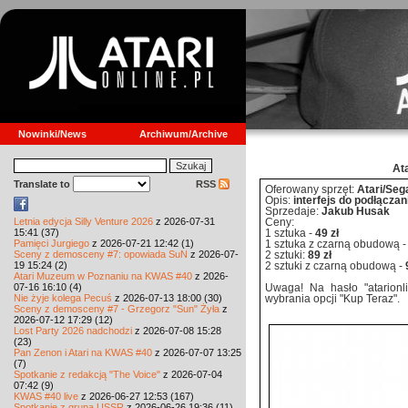
Nowinki/News
Archiwum/Archive
At
Translate to
RSS
Oferowany sprzęt:
Atari/Se
Opis:
interfejs do podłącza
Sprzedaje:
Jakub Husak
Letnia edycja Silly Venture 2026
z 2026-07-31
Ceny:
15:41 (37)
1 sztuka -
49 zł
Pamięci Jurgiego
z 2026-07-21 12:42 (1)
1 sztuka z czarną obudową 
Sceny z demosceny #7: opowiada SuN
z 2026-07-
2 sztuki:
89 zł
19 15:24 (2)
2 sztuki z czarną obudową -
Atari Muzeum w Poznaniu na KWAS #40
z 2026-
07-16 16:10 (4)
Uwaga! Na hasło "atarionlin
Nie żyje kolega Pecuś
z 2026-07-13 18:00 (30)
wybrania opcji "Kup Teraz".
Sceny z demosceny #7 - Grzegorz "Sun" Żyła
z
2026-07-12 17:29 (12)
Lost Party 2026 nadchodzi
z 2026-07-08 15:28
(23)
Pan Zenon i Atari na KWAS #40
z 2026-07-07 13:25
(7)
Spotkanie z redakcją "The Voice"
z 2026-07-04
07:42 (9)
KWAS #40 live
z 2026-06-27 12:53 (167)
Spotkanie z grupą USSR
z 2026-06-26 19:36 (11)