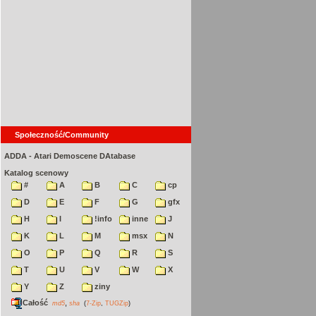
Społeczność/Community
ADDA - Atari Demoscene DAtabase
Katalog scenowy
#
A
B
C
cp
D
E
F
G
gfx
H
I
!info
inne
J
K
L
M
msx
N
O
P
Q
R
S
T
U
V
W
X
Y
Z
ziny
Całość
,
md5
sha
(
7-Zip
,
TUGZip
)