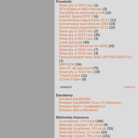
Poradniki
Nowe gry w 2026 roku
(1)
SFX-Engine w MAD Pascalu
(3)
Narzędzie do tworzenia scrolli
(12)
Kartridż Sparta DOS X
(6)
Usprawnienia magnetofonu XC12
(12)
Konserwacja stacji dysków 1050
(19)
Konserwacja magnetofonu XC12
(15)
Nowe gry w 2020 roku
(2)
Nowe gry w 2019 roku
(35)
Nowe gry w 2017 roku
(3)
Larek pokazuje
(40)
Emulacja ZX Spectrum na VBXE
(26)
Nowe gry w 2016 roku
(7)
Nowe gry w 2015 roku
(4)
Partycjonowanie karty SIDE (APT/FAT16/FAT32)
(1)
BMPVIEW
(34)
Atari ST dla opornych
(75)
Nowe gry w 2014 roku
(19)
Tritone engine
(11)
QChan Engine
(6)
nowsze
starsze
Emulatory
Emulator Atari800Win
Emulator Atari800Win PLus 4.0 (Windows)
Emulator Atari++ (multiplatform)
Emulator Altirra (Windows)
Biblioteka Atarowca
Czasopisma: 714 sztuk
(185)
Materiały scenowe: 32 sztuki
(9)
Materiały książkowe: 141 sztuk
(55)
Materiały firmowe: 27 sztuk
(20)
Materiały o grach: 351 sztuk
(211)