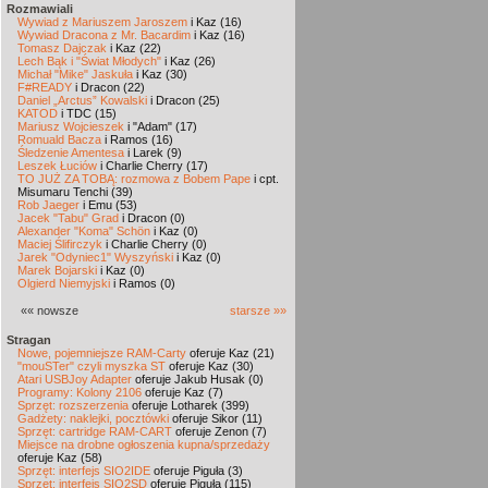
Rozmawiali
Wywiad z Mariuszem Jaroszem
i Kaz (16)
Wywiad Dracona z Mr. Bacardim
i Kaz (16)
Tomasz Dajczak
i Kaz (22)
Lech Bąk i "Świat Młodych"
i Kaz (26)
Michał "Mike" Jaskuła
i Kaz (30)
F#READY
i Dracon (22)
Daniel „Arctus” Kowalski
i Dracon (25)
KATOD
i TDC (15)
Mariusz Wojcieszek
i "Adam" (17)
Romuald Bacza
i Ramos (16)
Śledzenie Amentesa
i Larek (9)
Leszek Łuciów
i Charlie Cherry (17)
TO JUŻ ZA TOBĄ: rozmowa z Bobem Pape
i cpt.
Misumaru Tenchi (39)
Rob Jaeger
i Emu (53)
Jacek "Tabu" Grad
i Dracon (0)
Alexander "Koma" Schön
i Kaz (0)
Maciej Ślifirczyk
i Charlie Cherry (0)
Jarek "Odyniec1" Wyszyński
i Kaz (0)
Marek Bojarski
i Kaz (0)
Olgierd Niemyjski
i Ramos (0)
«« nowsze
starsze »»
Stragan
Nowe, pojemniejsze RAM-Carty
oferuje Kaz (21)
"mouSTer" czyli myszka ST
oferuje Kaz (30)
Atari USBJoy Adapter
oferuje Jakub Husak (0)
Programy: Kolony 2106
oferuje Kaz (7)
Sprzęt: rozszerzenia
oferuje Lotharek (399)
Gadżety: naklejki, pocztówki
oferuje Sikor (11)
Sprzęt: cartridge RAM-CART
oferuje Zenon (7)
Miejsce na drobne ogłoszenia kupna/sprzedaży
oferuje Kaz (58)
Sprzęt: interfejs SIO2IDE
oferuje Piguła (3)
Sprzęt: interfejs SIO2SD
oferuje Piguła (115)