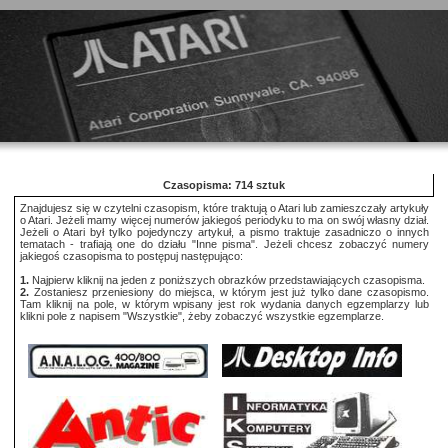
Czasopisma: 714 sztuk
Znajdujesz się w czytelni czasopism, które traktują o Atari lub zamieszczały artykuły
o Atari. Jeżeli mamy więcej numerów jakiegoś periodyku to ma on swój własny dział.
Jeżeli o Atari był tylko pojedynczy artykuł, a pismo traktuje zasadniczo o innych
tematach - trafiają one do działu "Inne pisma". Jeżeli chcesz zobaczyć numery
jakiegoś czasopisma to postępuj następująco:
1.
Najpierw kliknij na jeden z poniższych obrazków przedstawiających czasopisma.
2.
Zostaniesz przeniesiony do miejsca, w którym jest już tylko dane czasopismo.
Tam kliknij na pole, w którym wpisany jest rok wydania danych egzemplarzy lub
klikni pole z napisem "Wszystkie", żeby zobaczyć wszystkie egzemplarze.