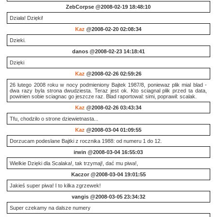
ZebCorpse
@2008-02-19 18:48:10
Działa! Dzięki!
Kaz
@2008-02-20 02:08:34
Dzieki.
danos
@2008-02-23 14:18:41
Dzięki
Kaz
@2008-02-26 02:59:26
26 lutego 2008 roku w nocy podmieniony Bajtek 1987/8, poniewaz plik mial blad -
dwa razy byla strona dwudziesta. Teraz jest ok. Kto sciagnal plik przed ta data,
powinien sobie sciagnac go jeszcze raz. Blad raportowal: simi, poprawil: scalak.
Kaz
@2008-02-26 03:43:34
Tfu, chodzilo o strone dziewietnasta...
Kaz
@2008-03-04 01:09:55
Dorzucam podeslane Bajtki z rocznika 1988: od numeru 1 do 12.
irwin
@2008-03-04 16:55:03
Wielkie Dzięki dla Scalaka!, tak trzymaj!, dać mu piwa!,
Kaczor
@2008-03-04 19:01:55
Jakieś super piwa! I to kilka zgrzewek!
vangis
@2008-03-05 23:34:32
Super czekamy na dalsze numery