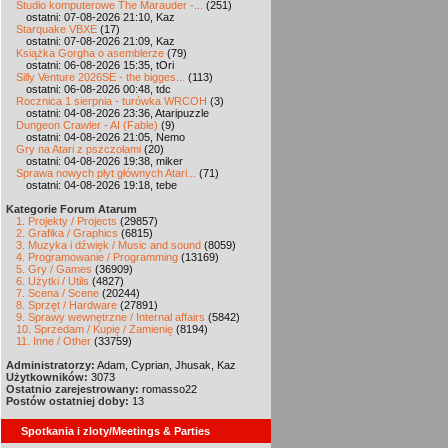
Studio komputerowe The Marauder -...
(251)
ostatni: 07-08-2026 21:10, Kaz
Starquake VBXE
(17)
ostatni: 07-08-2026 21:09, Kaz
Książka Gorgha o asemblerze
(79)
ostatni: 06-08-2026 15:35, tOri
Silly Venture 2026SE - the bigges...
(113)
ostatni: 06-08-2026 00:48, tdc
Rocznica 1 sierpnia - turówka WRCOH
(3)
ostatni: 04-08-2026 23:36, Ataripuzzle
Dungeon Crawler - AI (Fable)
(9)
ostatni: 04-08-2026 21:05, Nemo
Gry na Atari z pszczołami
(20)
ostatni: 04-08-2026 19:38, miker
Sprawa nowych płyt głównych Atari...
(71)
ostatni: 04-08-2026 19:18, tebe
Kategorie Forum Atarum
1. Projekty / Projects
(29857)
2. Grafika / Graphics
(6815)
3. Muzyka i dźwięk / Music and sound
(8059)
4. Programowanie / Programming
(13169)
5. Gry / Games
(36909)
6. Użytki / Utils
(4827)
7. Scena / Scene
(20244)
8. Sprzęt / Hardware
(27891)
9. Sprawy wewnętrzne / Internal affairs
(5842)
10. Sprzedam / Kupię / Zamienię
(8194)
11. Inne / Other
(33759)
Administratorzy:
Adam, Cyprian, Jhusak, Kaz
Użytkowników:
3073
Ostatnio zarejestrowany:
romasso22
Postów ostatniej doby:
13
Spotkania i zloty/Meetings & Parties