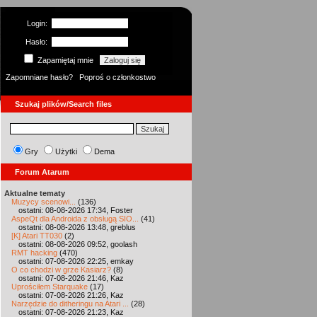
Login:
Hasło:
Zapamiętaj mnie
Zapomniane hasło?
Poproś o członkostwo
Szukaj plików/Search files
Gry
Użytki
Dema
Forum Atarum
Aktualne tematy
Muzycy scenowi...
(136)
ostatni: 08-08-2026 17:34, Foster
AspeQt dla Androida z obsługą SIO...
(41)
ostatni: 08-08-2026 13:48, greblus
[K] Atari TT030
(2)
ostatni: 08-08-2026 09:52, goolash
RMT hacking
(470)
ostatni: 07-08-2026 22:25, emkay
O co chodzi w grze Kasiarz?
(8)
ostatni: 07-08-2026 21:46, Kaz
Uprościłem Starquake
(17)
ostatni: 07-08-2026 21:26, Kaz
Narzędzie do ditheringu na Atari ...
(28)
ostatni: 07-08-2026 21:23, Kaz