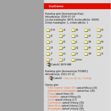
Gry/Games
Katalog gier (konwencja Kaz)
Aktualizacja: 2026-07-19
Liczba katalogów: 8878, liczba plików: 40040
Zmian katalogów: 1, zmian plików: 1
0-9
A
B
C
D
E
F
G
H
I
J
K
L
M
N
O
P
Q
R
S
T
U
V
W
X
Y
Z
inne
Całość 3074 MB
Katalog gier (konwencja TOSEC)
Aktualizacja: 2021-07-11
Całość
,
md5
sha
(
7-Zip
,
TUGZip
)
Opisy gier
"Old Towers" (Atari ST)
opisał Misza (19)
Submarine Commander
opisał Kaz (36)
Frogs
opisał Xeen (0)
Choplifter!
opisał Urborg (0)
Joust
opisał Urborg (17)
Commando
opisał Urborg (35)
Mario Bros
opisał Urborg (13)
Xenophobe
opisał Urborg (36)