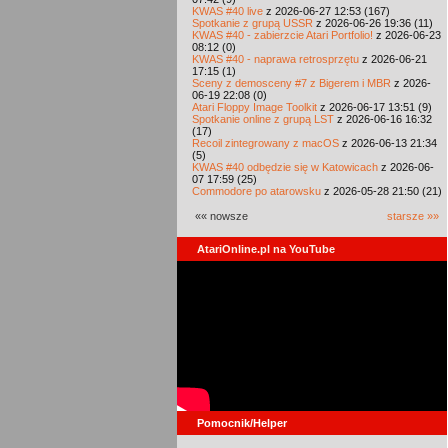
KWAS #40 live
z 2026-06-27 12:53 (167)
Spotkanie z grupą USSR
z 2026-06-26 19:36 (11)
KWAS #40 - zabierzcie Atari Portfolio!
z 2026-06-23
08:12 (0)
KWAS #40 - naprawa retrosprzętu
z 2026-06-21
17:15 (1)
Sceny z demosceny #7 z Bigerem i MBR
z 2026-
06-19 22:08 (0)
Atari Floppy Image Toolkit
z 2026-06-17 13:51 (9)
Spotkanie online z grupą LST
z 2026-06-16 16:32
(17)
Recoil zintegrowany z macOS
z 2026-06-13 21:34
(5)
KWAS #40 odbędzie się w Katowicach
z 2026-06-
07 17:59 (25)
Commodore po atarowsku
z 2026-05-28 21:50 (21)
«« nowsze
starsze »»
AtariOnline.pl na YouTube
Pomocnik/Helper