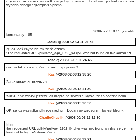
czytelni czasopism - wszystko w jednym miejscu i dodatkowo podzielone na lata
wydania danego egzemplarza pisma.
2009-02-07 18:24 by scalak
komentarzy: 185
Scalak
@2008-02-03 11:24:44
@Kaz: coś chyba nie tak ze ścieżkami:
"The requested URL /pliki/atari_age_1982_03.djvu was not found on this server." :(
tebe
@2008-02-03 11:24:45
cos nie tak z linkami, Kaz możesz to poprawic?
Kaz
@2008-02-03 12:38:20
Zaraz sprawdze przyczyne.
Kaz
@2008-02-03 12:41:30
WinSCP nie zdazyl jeszcze ich nagrac na sewerze. Mysle, ze za godzine beda.
Kaz
@2008-02-03 15:20:50
OK, sa juz wszystkie pliki poza jednym. Dodam go wieczorem, bo jest bledny.
CharlieChaplin
@2008-02-03 22:52:30
Nope,
the requested URL /pliki/AtariAge_1982_04.djvu was not found on this server... at
least not today... -Andreas Koch.
Kaz
@2008-02-04 06:39:21