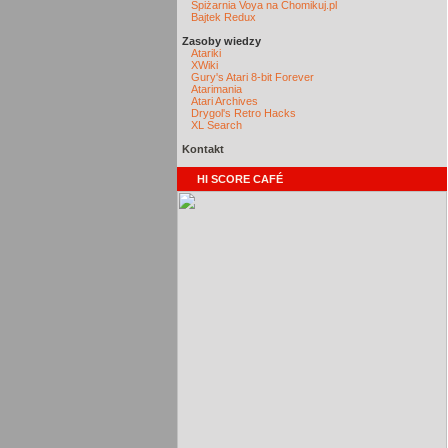
Spiżarnia Voya na Chomikuj.pl
Bajtek Redux
Zasoby wiedzy
Atariki
XWiki
Gury's Atari 8-bit Forever
Atarimania
Atari Archives
Drygol's Retro Hacks
XL Search
Kontakt
HI SCORE CAFÉ