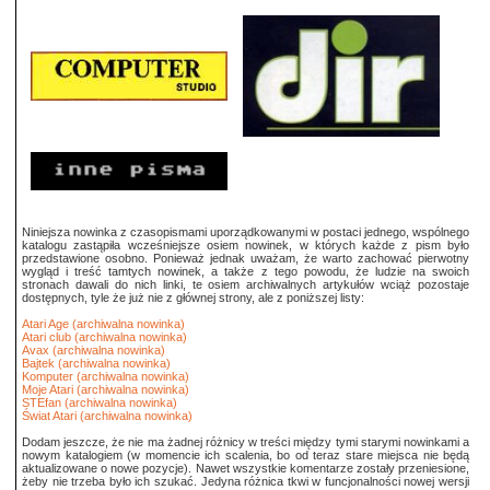
Niniejsza nowinka z czasopismami uporządkowanymi w postaci jednego, wspólnego
katalogu zastąpiła wcześniejsze osiem nowinek, w których każde z pism było
przedstawione osobno. Ponieważ jednak uważam, że warto zachować pierwotny
wygląd i treść tamtych nowinek, a także z tego powodu, że ludzie na swoich
stronach dawali do nich linki, te osiem archiwalnych artykułów wciąż pozostaje
dostępnych, tyle że już nie z głównej strony, ale z poniższej listy:
Atari Age (archiwalna nowinka)
Atari club (archiwalna nowinka)
Avax (archiwalna nowinka)
Bajtek (archiwalna nowinka)
Komputer (archiwalna nowinka)
Moje Atari (archiwalna nowinka)
STEfan (archiwalna nowinka)
Świat Atari (archiwalna nowinka)
Dodam jeszcze, że nie ma żadnej różnicy w treści między tymi starymi nowinkami a
nowym katalogiem (w momencie ich scalenia, bo od teraz stare miejsca nie będą
aktualizowane o nowe pozycje). Nawet wszystkie komentarze zostały przeniesione,
żeby nie trzeba było ich szukać. Jedyna różnica tkwi w funcjonalności nowej wersji