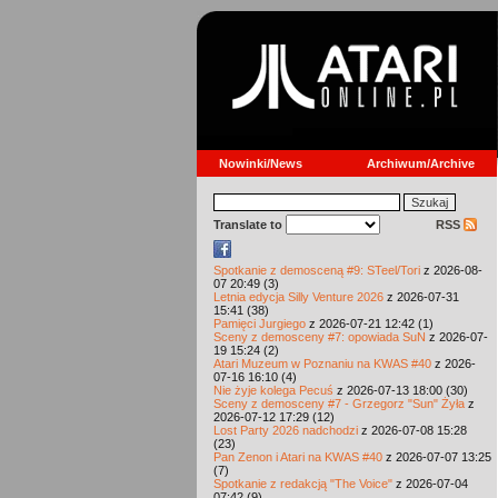
Nowinki/News
Archiwum/Archive
Translate to
RSS
Spotkanie z demosceną #9: STeel/Tori
z 2026-08-
07 20:49 (3)
Letnia edycja Silly Venture 2026
z 2026-07-31
15:41 (38)
Pamięci Jurgiego
z 2026-07-21 12:42 (1)
Sceny z demosceny #7: opowiada SuN
z 2026-07-
19 15:24 (2)
Atari Muzeum w Poznaniu na KWAS #40
z 2026-
07-16 16:10 (4)
Nie żyje kolega Pecuś
z 2026-07-13 18:00 (30)
Sceny z demosceny #7 - Grzegorz "Sun" Żyła
z
2026-07-12 17:29 (12)
Lost Party 2026 nadchodzi
z 2026-07-08 15:28
(23)
Pan Zenon i Atari na KWAS #40
z 2026-07-07 13:25
(7)
Spotkanie z redakcją "The Voice"
z 2026-07-04
07:42 (9)