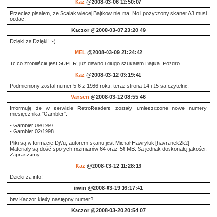
Kaz
@2008-03-06 12:50:07
Przeciez pisalem, ze Scalak wiecej Bajtkow nie ma. No i pozyczony skaner A3 musi
oddac.
Kaczor
@2008-03-07 23:20:49
Dzięki za Dzięki! ;-)
MEL
@2008-03-09 21:24:42
To co zrobiliście jest SUPER, już dawno i długo szukałam Bajtka. Pozdro
Kaz
@2008-03-12 03:19:41
Podmieniony zostal numer 5-6 z 1986 roku, teraz strona 14 i 15 sa czytelne.
Vansen
@2008-03-12 08:55:46
Informuję że w serwisie RetroReaders zostały umieszczone nowe numery
miesięcznika "Gambler":
- Gambler 09/1997
- Gambler 02/1998
Pliki są w formacie DjVu, autorem skanu jest Michał Hawryluk [havranek2k2]
Materiały są dość sporych rozmiarów 64 oraz 56 MB. Są jednak doskonałej jakości.
Zapraszamy...
Kaz
@2008-03-12 11:28:16
Dzieki za info!
irwin
@2008-03-19 16:17:41
btw Kaczor kiedy następny numer?
Kaczor
@2008-03-20 20:54:07