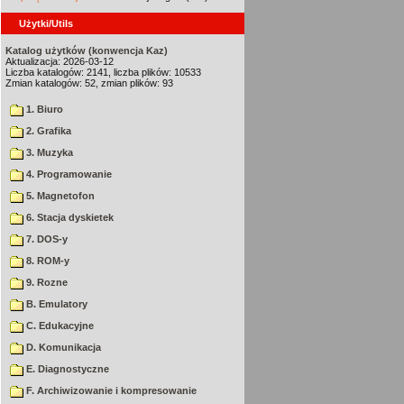
Użytki/Utils
Katalog użytków (konwencja Kaz)
Aktualizacja: 2026-03-12
Liczba katalogów: 2141, liczba plików: 10533
Zmian katalogów: 52, zmian plików: 93
1. Biuro
2. Grafika
3. Muzyka
4. Programowanie
5. Magnetofon
6. Stacja dyskietek
7. DOS-y
8. ROM-y
9. Rozne
B. Emulatory
C. Edukacyjne
D. Komunikacja
E. Diagnostyczne
F. Archiwizowanie i kompresowanie