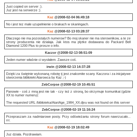
Just copied on server :).
Juz jest na serwerze :).
Kaz
@2008-02-04 06:49:18
No i jest tez male uzupelnienie o brakach w skaningach.
Kaz
@2008-02-13 03:28:37
Dlaczego nie ma pozostalych numerow? Bo moj skaner nie ma sterownikow, a te ze
strony producenta nie dzialaja. Jak ktos ma plytke dodawana do Packard Bell
Diamond 1200 Plus to prosze o info.
Kaczor
@2008-02-13 08:51:09
Jeden numer właśnie ci wysłałem. Zawsze coś.
irwin
@2008-02-13 14:37:28
Dzięki za świętnie wykonaną robotę tj jest znakomite scany Kaczora i za inicjatywe
stworzenia biblioteki Atarowca by Kaz ;-)
ZebCorpse
@2008-02-19 10:45:51
Panowie - coś z mną jest nie tak - czy też z stroną, bo otrzymuje komunikat (gdzie
XX to numer numeru):
The requested URL /biblioteka/AtariAge_1984_XX.djvu was not found on this server
ZebCorpse
@2008-02-19 11:16:24
Przepraszam za nadmiarowe posty. Przy odświeżaniu strony forum nawrzucało...
rrr.
Kaz
@2008-02-19 18:02:49
Juz dziala. Pozdrawiam.