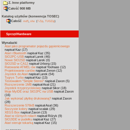
Z. Inne platformy
Całość 908 MB
Katalog użytków (konwencja TOSEC)
Całość
,
md5
sha
(
7-Zip
,
TUGZip
)
Sprzęt/Hardware
Wynalazki
Atari jako programator pojazdu gąsienicowego
napisał Kaz (17)
Atari i Bluetooth
napisał Kaz (35)
SIO2PC-USB
napisał Larek (46)
Nowe SIO2SD
napisał Larek (0)
SIO2SD w CA12
napisał Urborg (15)
Ratowanie ATMEL-ów
napisał Yoohaas (12)
Projektowanie cartów
napisał Zenon (12)
Joystick do Atari
napisał Larek (54)
Tygrys Turbo
napisał Kaz (13)
Testowałem "Simple Stereo"
napisał Zaxon (5)
Rozszerzenie 1MB
napisał Asal (21)
Joystick trzyprzyciskowy
napisał Sikor (18)
Moje MyIDE oraz SIO2PC na USB
napisał Zaxon
(16)
Jak wykonać płytkę drukowaną?
napisał Zaxon
(28)
Rozszerzenie 576kB
napisał Asal (36)
Soczyste kolory
napisał scalak (29)
XEGS Box
napisał Zaxon (13)
Atari w różnych rolach
napisał Różyk (9)
SIO2IDE w pudełku
napisał Kaz (27)
Atari steruje tokarką
napisał Kaz (15)