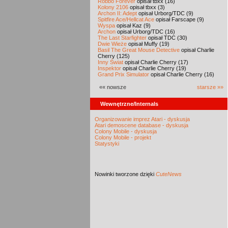
Robbo Forever
opisał tbxx (16)
Kolony 2106
opisał tbxx (3)
Archon II: Adept
opisał Urborg/TDC (9)
Spitfire Ace/Hellcat Ace
opisał Farscape (9)
Wyspa
opisał Kaz (9)
Archon
opisał Urborg/TDC (16)
The Last Starfighter
opisał TDC (30)
Dwie Wieże
opisał Muffy (19)
Basil The Great Mouse Detective
opisał Charlie
Cherry (125)
Inny Świat
opisał Charlie Cherry (17)
Inspektor
opisał Charlie Cherry (19)
Grand Prix Simulator
opisał Charlie Cherry (16)
«« nowsze
starsze »»
Wewnętrzne/Internals
Organizowanie imprez Atari - dyskusja
Atari demoscene database - dyskusja
Colony Mobile - dyskusja
Colony Mobile - projekt
Statystyki
Nowinki
tworzone dzięki
CuteNews