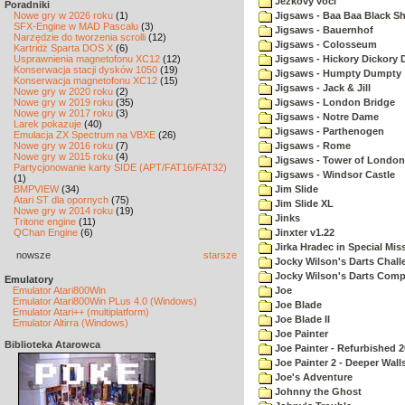
Jezkovy voči
Poradniki
Nowe gry w 2026 roku
(1)
Jigsaws - Baa Baa Black S
SFX-Engine w MAD Pascalu
(3)
Jigsaws - Bauernhof
Narzędzie do tworzenia scrolli
(12)
Jigsaws - Colosseum
Kartridż Sparta DOS X
(6)
Usprawnienia magnetofonu XC12
(12)
Jigsaws - Hickory Dickory 
Konserwacja stacji dysków 1050
(19)
Jigsaws - Humpty Dumpty
Konserwacja magnetofonu XC12
(15)
Jigsaws - Jack & Jill
Nowe gry w 2020 roku
(2)
Nowe gry w 2019 roku
(35)
Jigsaws - London Bridge
Nowe gry w 2017 roku
(3)
Jigsaws - Notre Dame
Larek pokazuje
(40)
Jigsaws - Parthenogen
Emulacja ZX Spectrum na VBXE
(26)
Nowe gry w 2016 roku
(7)
Jigsaws - Rome
Nowe gry w 2015 roku
(4)
Jigsaws - Tower of London
Partycjonowanie karty SIDE (APT/FAT16/FAT32)
Jigsaws - Windsor Castle
(1)
BMPVIEW
(34)
Jim Slide
Atari ST dla opornych
(75)
Jim Slide XL
Nowe gry w 2014 roku
(19)
Jinks
Tritone engine
(11)
QChan Engine
(6)
Jinxter v1.22
Jirka Hradec in Special Mis
nowsze
starsze
Jocky Wilson's Darts Chall
Jocky Wilson's Darts Com
Emulatory
Emulator Atari800Win
Joe
Emulator Atari800Win PLus 4.0 (Windows)
Joe Blade
Emulator Atari++ (multiplatform)
Joe Blade II
Emulator Altirra (Windows)
Joe Painter
Biblioteka Atarowca
Joe Painter - Refurbished 
Joe Painter 2 - Deeper Wall
Joe's Adventure
Johnny the Ghost