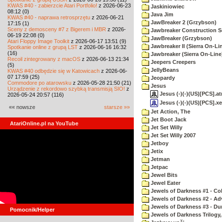
KWAS #40 - zabierzcie Atari Portfolio!
z 2026-06-23
Jaskiniowiec
08:12 (0)
Java Jim
KWAS #40 - naprawa retrosprzętu
z 2026-06-21
JawBreaker 2 (Grzybson)
17:15 (1)
Sceny z demosceny #7 z Bigerem i MBR
z 2026-
Jawbreaker Construction S
06-19 22:08 (0)
JawBreaker (Grzybson)
Atari Floppy Image Toolkit
z 2026-06-17 13:51 (9)
Jawbreaker II (Sierra On-Li
Spotkanie online z grupą LST
z 2026-06-16 16:32
(16)
Jawbreaker (Sierra On-Line
Recoil zintegrowany z macOS
z 2026-06-13 21:34
Jeepers Creepers
(5)
JellyBeans
KWAS #40 odbędzie się w Katowicach
z 2026-06-
07 17:59 (25)
Jeopardy
Commodore po atarowsku
z 2026-05-28 21:50 (21)
Jesus
Urządzenie z rekordowo szybką transmisją SIO!
z
Jesus (-)(-)(US)[PCS].at
2026-05-24 20:57 (116)
Jesus (-)(-)(US)[PCS].x
«« nowsze
starsze »»
Jet Action, The
Jet Boot Jack
AtariOnline.pl na YouTube
Jet Set Willy
Jet Set Willy 2007
Jetboy
Jetix
Jetman
Jetpac
Jewel Bits
Jewel Eater
Jewels of Darkness #1 - Co
Jewels of Darkness #2 - Ad
Jewels of Darkness #3 - D
Pomocnik/Helper
Jewels of Darkness Trilogy