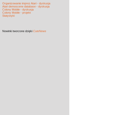
Organizowanie imprez Atari - dyskusja
Atari demoscene database - dyskusja
Colony Mobile - dyskusja
Colony Mobile - projekt
Statystyki
Nowinki
tworzone dzięki
CuteNews