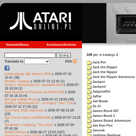
Nowinki/News
Archiwum/Archive
108
gier w katalogu
J
:
Translate to
RSS
Jack Pot
Jack the Digger
Jack the Nipper
Letnia edycja Silly Venture 2026
z 2026-07-31
Jack the Ripper Adventure
15:41 (36)
Pamięci Jurgiego
z 2026-07-21 12:42 (1)
Jackpot
Sceny z demosceny #7: opowiada SuN
z 2026-07-
Jackpot!
19 15:24 (2)
Jadgstaffel
Atari Muzeum w Poznaniu na KWAS #40
z 2026-
07-16 16:10 (4)
Jaffar
Nie żyje kolega Pecuś
z 2026-07-13 18:00 (30)
Jail Break
Sceny z demosceny #7 - Grzegorz "Sun" Żyła
z
Ja-Jo
2026-07-12 17:29 (12)
Lost Party 2026 nadchodzi
z 2026-07-08 15:28
James Bond 007
(23)
James Bond 2
Pan Zenon i Atari na KWAS #40
z 2026-07-07 13:25
James Brand Adventure
(7)
Spotkanie z redakcją "The Voice"
z 2026-07-04
Jan Ken Pon
07:42 (9)
Janosik
KWAS #40 live
z 2026-06-27 12:53 (167)
Jaskinia-Skarbow
Spotkanie z grupą USSR
z 2026-06-26 19:36 (11)