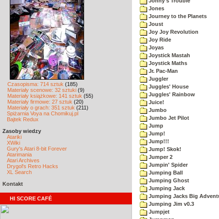
Johny's Trouble
Jones
Journey to the Planets
Joust
Joy Joy Revolution
Joy Ride
Joyas
Joystick Mastah
Joystick Maths
Jr. Pac-Man
Juggler
Czasopisma: 714 sztuk
(185)
Juggles' House
Materiały scenowe: 32 sztuki
(9)
Juggles' Rainbow
Materiały książkowe: 141 sztuk
(55)
Materiały firmowe: 27 sztuk
(20)
Juice!
Materiały o grach: 351 sztuk
(211)
Jumbo
Spiżarnia Voya na Chomikuj.pl
Jumbo Jet Pilot
Bajtek Redux
Jump
Zasoby wiedzy
Jump!
Atariki
Jump!!!
XWiki
Gury's Atari 8-bit Forever
Jump! Skok!
Atarimania
Jumper 2
Atari Archives
Jumpin' Spider
Drygol's Retro Hacks
XL Search
Jumping Ball
Jumping Ghost
Kontakt
Jumping Jack
Jumping Jacks Big Advent
HI SCORE CAFÉ
Jumping Jim v0.3
Jumpjet