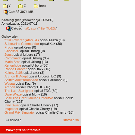
Y
Z
inne
Całość 3074 MB
Katalog gier (konwencja TOSEC)
Aktualizacja: 2021-07-11
Całość
,
md5
sha
(
7-Zip
,
TUGZip
)
Opisy gier
"Old Towers" (Atari ST)
opisał Misza (19)
Submarine Commander
opisał Kaz (36)
Frogs
opisał Xeen (0)
Choplifter!
opisał Urborg (0)
Joust
opisał Urborg (17)
Commando
opisał Urborg (35)
Mario Bros
opisał Urborg (13)
Xenophobe
opisał Urborg (36)
Robbo Forever
opisał tbxx (16)
Kolony 2106
opisał tbxx (3)
Archon II: Adept
opisał Urborg/TDC (9)
Spitfire Ace/Hellcat Ace
opisał Farscape (9)
Wyspa
opisał Kaz (9)
Archon
opisał Urborg/TDC (16)
The Last Starfighter
opisał TDC (30)
Dwie Wieże
opisał Muffy (19)
Basil The Great Mouse Detective
opisał Charlie
Cherry (125)
Inny Świat
opisał Charlie Cherry (17)
Inspektor
opisał Charlie Cherry (19)
Grand Prix Simulator
opisał Charlie Cherry (16)
«« nowsze
starsze »»
Wewnętrzne/Internals