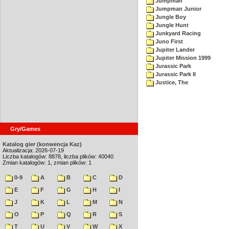
Jumpman
Jumpman Junior
Jungle Boy
Jungle Hunt
Junkyard Racing
Juno First
Jupiter Lander
Jupiter Mission 1999
Jurassic Park
Jurassic Park II
Justice, The
Gry/Games
Katalog gier (konwencja Kaz)
Aktualizacja: 2026-07-19
Liczba katalogów: 8878, liczba plików: 40040
Zmian katalogów: 1, zmian plików: 1
0-9
A
B
C
D
E
F
G
H
I
J
K
L
M
N
O
P
Q
R
S
T
U
V
W
X