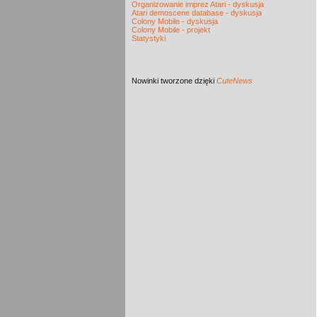
Organizowanie imprez Atari - dyskusja
Atari demoscene database - dyskusja
Colony Mobile - dyskusja
Colony Mobile - projekt
Statystyki
Nowinki
tworzone dzięki
CuteNews