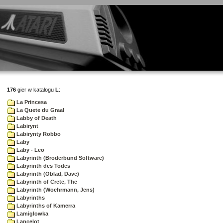
176
gier w katalogu
L
:
La Princesa
La Quete du Graal
Labby of Death
Labirynt
Labirynty Robbo
Laby
Laby - Leo
Labyrinth (Broderbund Software)
Labyrinth des Todes
Labyrinth (Oblad, Dave)
Labyrinth of Crete, The
Labyrinth (Woehrmann, Jens)
Labyrinths
Labyrinths of Kamerra
Lamiglowka
Lancelot