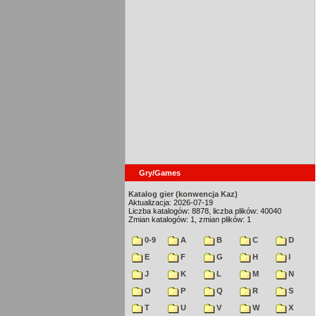
Gry/Games
Katalog gier (konwencja Kaz)
Aktualizacja: 2026-07-19
Liczba katalogów: 8878, liczba plików: 40040
Zmian katalogów: 1, zmian plików: 1
0-9
A
B
C
D
E
F
G
H
I
J
K
L
M
N
O
P
Q
R
S
T
U
V
W
X