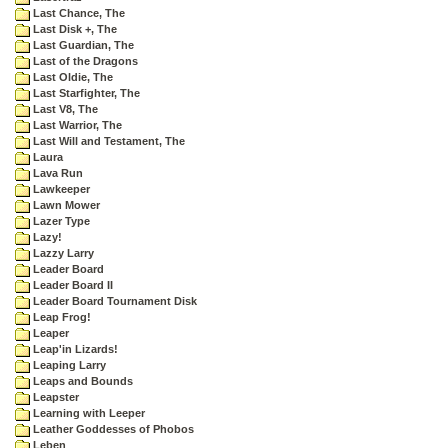
Last Chance, The
Last Disk +, The
Last Guardian, The
Last of the Dragons
Last Oldie, The
Last Starfighter, The
Last V8, The
Last Warrior, The
Last Will and Testament, The
Laura
Lava Run
Lawkeeper
Lawn Mower
Lazer Type
Lazy!
Lazzy Larry
Leader Board
Leader Board II
Leader Board Tournament Disk
Leap Frog!
Leaper
Leap'in Lizards!
Leaping Larry
Leaps and Bounds
Leapster
Learning with Leeper
Leather Goddesses of Phobos
Leben