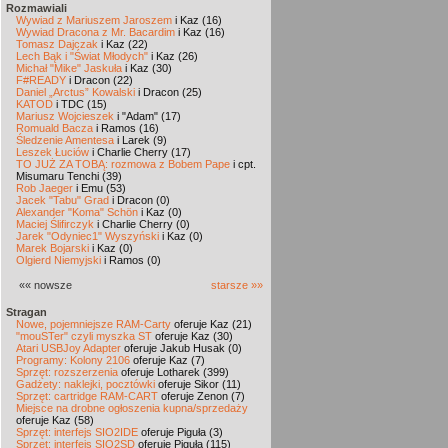
Rozmawiali
Wywiad z Mariuszem Jaroszem
i Kaz (16)
Wywiad Dracona z Mr. Bacardim
i Kaz (16)
Tomasz Dajczak
i Kaz (22)
Lech Bąk i "Świat Młodych"
i Kaz (26)
Michał "Mike" Jaskuła
i Kaz (30)
F#READY
i Dracon (22)
Daniel „Arctus” Kowalski
i Dracon (25)
KATOD
i TDC (15)
Mariusz Wojcieszek
i "Adam" (17)
Romuald Bacza
i Ramos (16)
Śledzenie Amentesa
i Larek (9)
Leszek Łuciów
i Charlie Cherry (17)
TO JUŻ ZA TOBĄ: rozmowa z Bobem Pape
i cpt.
Misumaru Tenchi (39)
Rob Jaeger
i Emu (53)
Jacek "Tabu" Grad
i Dracon (0)
Alexander "Koma" Schön
i Kaz (0)
Maciej Ślifirczyk
i Charlie Cherry (0)
Jarek "Odyniec1" Wyszyński
i Kaz (0)
Marek Bojarski
i Kaz (0)
Olgierd Niemyjski
i Ramos (0)
«« nowsze
starsze »»
Stragan
Nowe, pojemniejsze RAM-Carty
oferuje Kaz (21)
"mouSTer" czyli myszka ST
oferuje Kaz (30)
Atari USBJoy Adapter
oferuje Jakub Husak (0)
Programy: Kolony 2106
oferuje Kaz (7)
Sprzęt: rozszerzenia
oferuje Lotharek (399)
Gadżety: naklejki, pocztówki
oferuje Sikor (11)
Sprzęt: cartridge RAM-CART
oferuje Zenon (7)
Miejsce na drobne ogłoszenia kupna/sprzedaży
oferuje Kaz (58)
Sprzęt: interfejs SIO2IDE
oferuje Piguła (3)
Sprzęt: interfejs SIO2SD
oferuje Piguła (115)