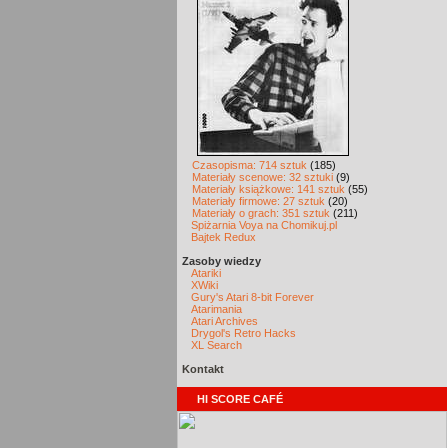
Czasopisma: 714 sztuk
(185)
Materiały scenowe: 32 sztuki
(9)
Materiały książkowe: 141 sztuk
(55)
Materiały firmowe: 27 sztuk
(20)
Materiały o grach: 351 sztuk
(211)
Spiżarnia Voya na Chomikuj.pl
Bajtek Redux
Zasoby wiedzy
Atariki
XWiki
Gury's Atari 8-bit Forever
Atarimania
Atari Archives
Drygol's Retro Hacks
XL Search
Kontakt
HI SCORE CAFÉ