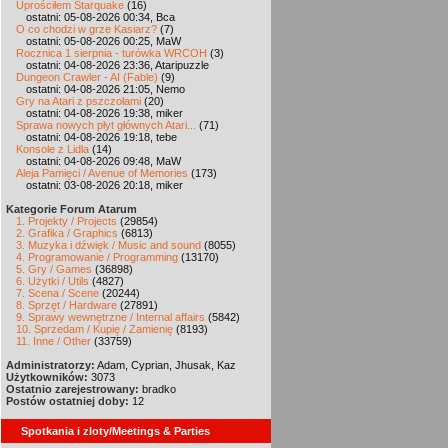
Uprościłem Starquake
(16)
ostatni: 05-08-2026 00:34, Bca
O co chodzi w grze Kasiarz?
(7)
ostatni: 05-08-2026 00:25, MaW
Rocznica 1 sierpnia - turówka WRCOH
(3)
ostatni: 04-08-2026 23:36, Ataripuzzle
Dungeon Crawler - AI (Fable)
(9)
ostatni: 04-08-2026 21:05, Nemo
Gry na Atari z pszczołami
(20)
ostatni: 04-08-2026 19:38, miker
Sprawa nowych płyt głównych Atari...
(71)
ostatni: 04-08-2026 19:18, tebe
Konsole z Lidla
(14)
ostatni: 04-08-2026 09:48, MaW
Aleja Pamięci / Avenue of Memories
(173)
ostatni: 03-08-2026 20:18, miker
Kategorie Forum Atarum
1. Projekty / Projects
(29854)
2. Grafika / Graphics
(6813)
3. Muzyka i dźwięk / Music and sound
(8055)
4. Programowanie / Programming
(13170)
5. Gry / Games
(36898)
6. Użytki / Utils
(4827)
7. Scena / Scene
(20244)
8. Sprzęt / Hardware
(27891)
9. Sprawy wewnętrzne / Internal affairs
(5842)
10. Sprzedam / Kupię / Zamienię
(8193)
11. Inne / Other
(33759)
Administratorzy:
Adam, Cyprian, Jhusak, Kaz
Użytkowników:
3073
Ostatnio zarejestrowany:
bradko
Postów ostatniej doby:
12
Spotkania i zloty/Meetings & Parties