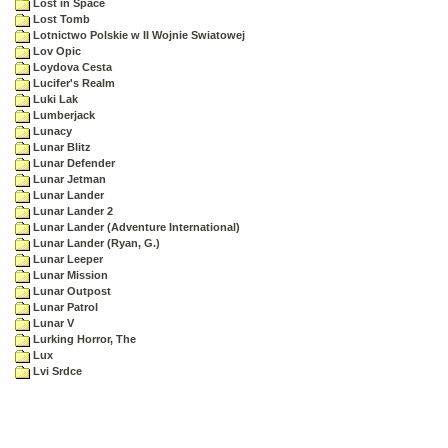
Lost in Space
Lost Tomb
Lotnictwo Polskie w II Wojnie Swiatowej
Lov Opic
Loydova Cesta
Lucifer's Realm
Luki Lak
Lumberjack
Lunacy
Lunar Blitz
Lunar Defender
Lunar Jetman
Lunar Lander
Lunar Lander 2
Lunar Lander (Adventure International)
Lunar Lander (Ryan, G.)
Lunar Leeper
Lunar Mission
Lunar Outpost
Lunar Patrol
Lunar V
Lurking Horror, The
Lux
Lvi Srdce