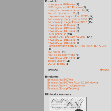
Poradniki
Nowe gry w 2026 roku
(1)
SFX-Engine w MAD Pascalu
(3)
Narzędzie do tworzenia scrolli
(12)
Kartridż Sparta DOS X
(6)
Usprawnienia magnetofonu XC12
(12)
Konserwacja stacji dysków 1050
(19)
Konserwacja magnetofonu XC12
(15)
Nowe gry w 2020 roku
(2)
Nowe gry w 2019 roku
(35)
Nowe gry w 2017 roku
(3)
Larek pokazuje
(40)
Emulacja ZX Spectrum na VBXE
(26)
Nowe gry w 2016 roku
(7)
Nowe gry w 2015 roku
(4)
Partycjonowanie karty SIDE (APT/FAT16/FAT32)
(1)
BMPVIEW
(34)
Atari ST dla opornych
(75)
Nowe gry w 2014 roku
(19)
Tritone engine
(11)
QChan Engine
(6)
nowsze
starsze
Emulatory
Emulator Atari800Win
Emulator Atari800Win PLus 4.0 (Windows)
Emulator Atari++ (multiplatform)
Emulator Altirra (Windows)
Biblioteka Atarowca