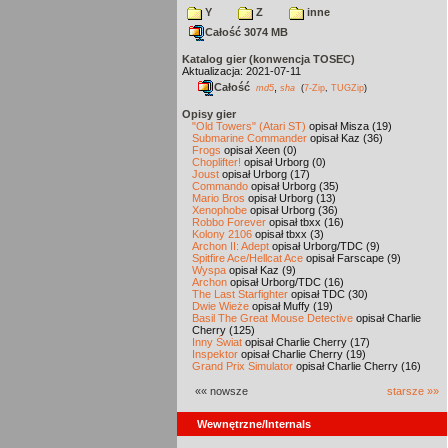
Y
Z
inne
Całość 3074 MB
Katalog gier (konwencja TOSEC)
Aktualizacja: 2021-07-11
Całość
,
md5
sha
(
7-Zip
,
TUGZip
)
Opisy gier
"Old Towers" (Atari ST)
opisał Misza (19)
Submarine Commander
opisał Kaz (36)
Frogs
opisał Xeen (0)
Choplifter!
opisał Urborg (0)
Joust
opisał Urborg (17)
Commando
opisał Urborg (35)
Mario Bros
opisał Urborg (13)
Xenophobe
opisał Urborg (36)
Robbo Forever
opisał tbxx (16)
Kolony 2106
opisał tbxx (3)
Archon II: Adept
opisał Urborg/TDC (9)
Spitfire Ace/Hellcat Ace
opisał Farscape (9)
Wyspa
opisał Kaz (9)
Archon
opisał Urborg/TDC (16)
The Last Starfighter
opisał TDC (30)
Dwie Wieże
opisał Muffy (19)
Basil The Great Mouse Detective
opisał Charlie
Cherry (125)
Inny Świat
opisał Charlie Cherry (17)
Inspektor
opisał Charlie Cherry (19)
Grand Prix Simulator
opisał Charlie Cherry (16)
«« nowsze
starsze »»
Wewnętrzne/Internals