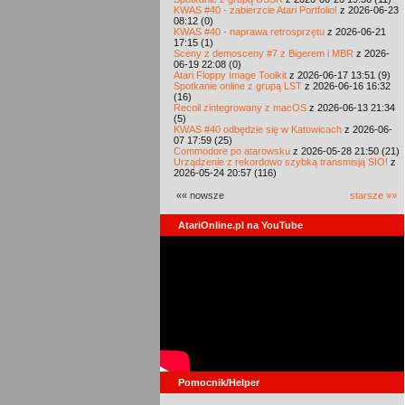
KWAS #40 - zabierzcie Atari Portfolio!
z 2026-06-23
08:12 (0)
KWAS #40 - naprawa retrosprzętu
z 2026-06-21
17:15 (1)
Sceny z demosceny #7 z Bigerem i MBR
z 2026-
06-19 22:08 (0)
Atari Floppy Image Toolkit
z 2026-06-17 13:51 (9)
Spotkanie online z grupą LST
z 2026-06-16 16:32
(16)
Recoil zintegrowany z macOS
z 2026-06-13 21:34
(5)
KWAS #40 odbędzie się w Katowicach
z 2026-06-
07 17:59 (25)
Commodore po atarowsku
z 2026-05-28 21:50 (21)
Urządzenie z rekordowo szybką transmisją SIO!
z
2026-05-24 20:57 (116)
«« nowsze
starsze »»
AtariOnline.pl na YouTube
Pomocnik/Helper