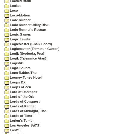
Loaded Brain
Locket
Loco
Loco-Motion
Lode Runner
Lode Runner Utility Disk
Lode Runner's Rescue
Logic Games
Logic Levels
LogicMaster (Chalk Board)
Logicmaster (Terminus Games)
Logik (Svoboda, Petr)
Logik (Tajemnice Atari)
Logistik
Logo-Square
Lone Raider, The
Looney Tunes Hotel
Loops DX
Loops of Zen
Lord of Darkness
Lord of the Orb
Lords of Conquest
Lords of Karma
Lords of Midnight, The
Lords of Time
Lorien's Tomb
Los Angeles SWAT
Lost!!!