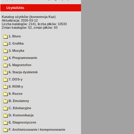
Użytki/Utils
Katalog użytków (konwencja Kaz)
Aktualizacja: 2026-03-12
Liczba katalogów: 2141, liczba plików: 10533
Zmian katalogów: 52, zmian plików: 93
1. Biuro
2. Grafika
3. Muzyka
4. Programowanie
5. Magnetofon
6. Stacja dyskietek
7. DOS-y
8. ROM-y
9. Rozne
B. Emulatory
C. Edukacyjne
D. Komunikacja
E. Diagnostyczne
F. Archiwizowanie i kompresowanie