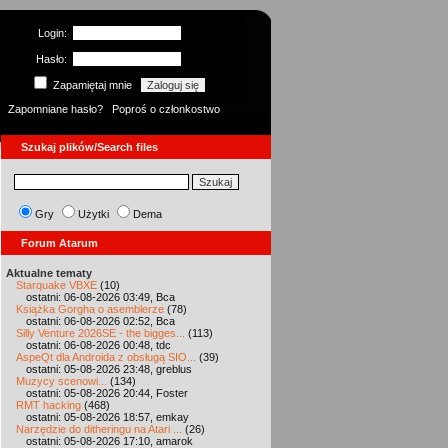
Login:
Hasło:
Zapamiętaj mnie
Zapomniane hasło?
Poproś o członkostwo
Szukaj plików/Search files
Gry
Użytki
Dema
Forum Atarum
Aktualne tematy
Starquake VBXE
(10)
ostatni: 06-08-2026 03:49, Bca
Książka Gorgha o asemblerze
(78)
ostatni: 06-08-2026 02:52, Bca
Silly Venture 2026SE - the bigges...
(113)
ostatni: 06-08-2026 00:48, tdc
AspeQt dla Androida z obsługą SIO...
(39)
ostatni: 05-08-2026 23:48, greblus
Muzycy scenowi...
(134)
ostatni: 05-08-2026 20:44, Foster
RMT hacking
(468)
ostatni: 05-08-2026 18:57, emkay
Narzędzie do ditheringu na Atari ...
(26)
ostatni: 05-08-2026 17:10, amarok