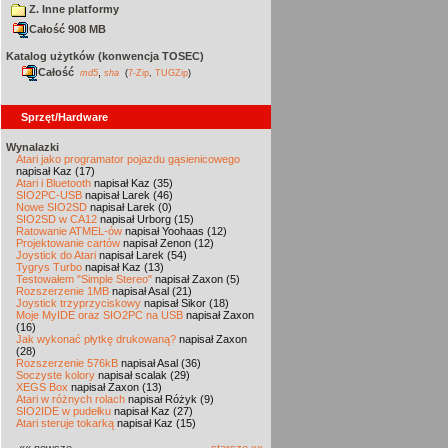
Z. Inne platformy
Całość 908 MB
Katalog użytków (konwencja TOSEC)
Całość
,
md5
sha
(
7-Zip
,
TUGZip
)
Sprzęt/Hardware
Wynalazki
Atari jako programator pojazdu gąsienicowego
napisał Kaz (17)
Atari i Bluetooth
napisał Kaz (35)
SIO2PC-USB
napisał Larek (46)
Nowe SIO2SD
napisał Larek (0)
SIO2SD w CA12
napisał Urborg (15)
Ratowanie ATMEL-ów
napisał Yoohaas (12)
Projektowanie cartów
napisał Zenon (12)
Joystick do Atari
napisał Larek (54)
Tygrys Turbo
napisał Kaz (13)
Testowałem "Simple Stereo"
napisał Zaxon (5)
Rozszerzenie 1MB
napisał Asal (21)
Joystick trzyprzyciskowy
napisał Sikor (18)
Moje MyIDE oraz SIO2PC na USB
napisał Zaxon
(16)
Jak wykonać płytkę drukowaną?
napisał Zaxon
(28)
Rozszerzenie 576kB
napisał Asal (36)
Soczyste kolory
napisał scalak (29)
XEGS Box
napisał Zaxon (13)
Atari w różnych rolach
napisał Różyk (9)
SIO2IDE w pudełku
napisał Kaz (27)
Atari steruje tokarką
napisał Kaz (15)