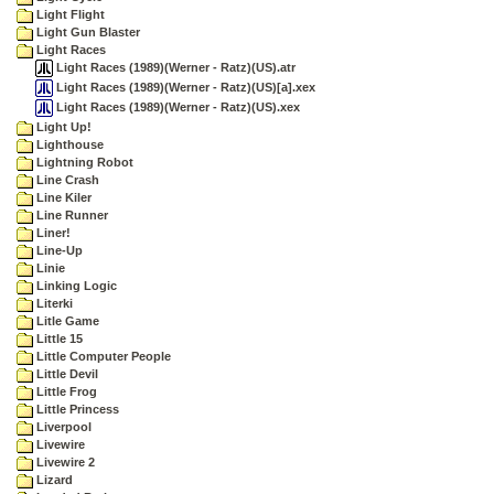
Light Flight
Light Gun Blaster
Light Races
Light Races (1989)(Werner - Ratz)(US).atr
Light Races (1989)(Werner - Ratz)(US)[a].xex
Light Races (1989)(Werner - Ratz)(US).xex
Light Up!
Lighthouse
Lightning Robot
Line Crash
Line Kiler
Line Runner
Liner!
Line-Up
Linie
Linking Logic
Literki
Litle Game
Little 15
Little Computer People
Little Devil
Little Frog
Little Princess
Liverpool
Livewire
Livewire 2
Lizard