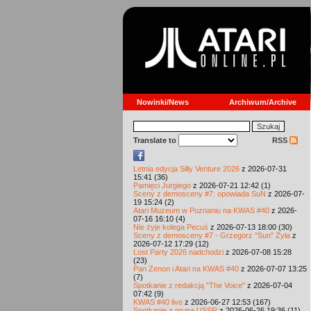
Nowinki/News
Archiwum/Archive
Translate to
RSS
Letnia edycja Silly Venture 2026
z 2026-07-31
15:41 (36)
Pamięci Jurgiego
z 2026-07-21 12:42 (1)
Sceny z demosceny #7: opowiada SuN
z 2026-07-
19 15:24 (2)
Atari Muzeum w Poznaniu na KWAS #40
z 2026-
07-16 16:10 (4)
Nie żyje kolega Pecuś
z 2026-07-13 18:00 (30)
Sceny z demosceny #7 - Grzegorz "Sun" Żyła
z
2026-07-12 17:29 (12)
Lost Party 2026 nadchodzi
z 2026-07-08 15:28
(23)
Pan Zenon i Atari na KWAS #40
z 2026-07-07 13:25
(7)
Spotkanie z redakcją "The Voice"
z 2026-07-04
07:42 (9)
KWAS #40 live
z 2026-06-27 12:53 (167)
Spotkanie z grupą USSR
z 2026-06-26 19:36 (11)