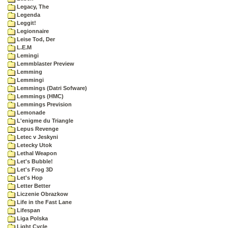
Legacy, The
Legenda
Leggit!
Legionnaire
Leise Tod, Der
L.E.M
Lemingi
Lemmblaster Preview
Lemming
Lemmingi
Lemmings (Datri Sofware)
Lemmings (HMC)
Lemmings Prevision
Lemonade
L'enigme du Triangle
Lepus Revenge
Letec v Jeskyni
Letecky Utok
Lethal Weapon
Let's Bubble!
Let's Frog 3D
Let's Hop
Letter Better
Liczenie Obrazkow
Life in the Fast Lane
Lifespan
Liga Polska
Light Cycle