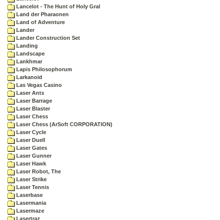
Lancelot - The Hunt of Holy Gral
Land der Pharaonen
Land of Adventure
Lander
Lander Construction Set
Landing
Landscape
Lankhmar
Lapis Philosophorum
Larkanoid
Las Vegas Casino
Laser Ants
Laser Barrage
Laser Blaster
Laser Chess
Laser Chess (ArSoft CORPORATION)
Laser Cycle
Laser Duell
Laser Gates
Laser Gunner
Laser Hawk
Laser Robot, The
Laser Strike
Laser Tennis
Laserbase
Lasermania
Lasermaze
Lasertraz