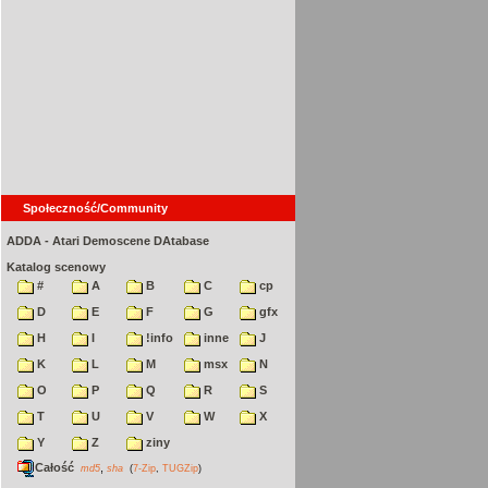
Społeczność/Community
ADDA - Atari Demoscene DAtabase
Katalog scenowy
#
A
B
C
cp
D
E
F
G
gfx
H
I
!info
inne
J
K
L
M
msx
N
O
P
Q
R
S
T
U
V
W
X
Y
Z
ziny
Całość
,
md5
sha
(
7-Zip
,
TUGZip
)