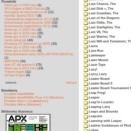
Poradniki
Last Chance, The
Nowe gry w 2026 roku
(1)
SFX-Engine w MAD Pascalu
(3)
Last Disk +, The
Narzędzie do tworzenia scrolli
(12)
Last Guardian, The
Kartridż Sparta DOS X
(6)
Last of the Dragons
Usprawnienia magnetofonu XC12
(12)
Konserwacja stacji dysków 1050
(19)
Last Oldie, The
Konserwacja magnetofonu XC12
(15)
Last Starfighter, The
Nowe gry w 2020 roku
(2)
Last V8, The
Nowe gry w 2019 roku
(35)
Nowe gry w 2017 roku
(3)
Last Warrior, The
Larek pokazuje
(40)
Last Will and Testament, T
Emulacja ZX Spectrum na VBXE
(26)
Laura
Nowe gry w 2016 roku
(7)
Nowe gry w 2015 roku
(4)
Lava Run
Partycjonowanie karty SIDE (APT/FAT16/FAT32)
Lawkeeper
(1)
Lawn Mower
BMPVIEW
(34)
Atari ST dla opornych
(75)
Lazer Type
Nowe gry w 2014 roku
(19)
Lazy!
Tritone engine
(11)
Lazzy Larry
QChan Engine
(6)
Leader Board
nowsze
starsze
Leader Board II
Leader Board Tournament 
Emulatory
Leap Frog!
Emulator Atari800Win
Emulator Atari800Win PLus 4.0 (Windows)
Leaper
Emulator Atari++ (multiplatform)
Leap'in Lizards!
Emulator Altirra (Windows)
Leaping Larry
Biblioteka Atarowca
Leaps and Bounds
Leapster
Learning with Leeper
Leather Goddesses of Pho
Leben