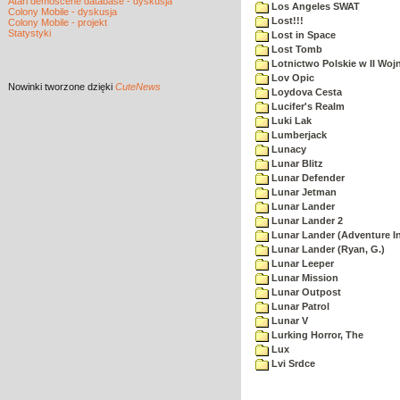
Atari demoscene database - dyskusja
Los Angeles SWAT
Colony Mobile - dyskusja
Lost!!!
Colony Mobile - projekt
Statystyki
Lost in Space
Lost Tomb
Lotnictwo Polskie w II Woj
Lov Opic
Nowinki
tworzone dzięki
CuteNews
Loydova Cesta
Lucifer's Realm
Luki Lak
Lumberjack
Lunacy
Lunar Blitz
Lunar Defender
Lunar Jetman
Lunar Lander
Lunar Lander 2
Lunar Lander (Adventure In
Lunar Lander (Ryan, G.)
Lunar Leeper
Lunar Mission
Lunar Outpost
Lunar Patrol
Lunar V
Lurking Horror, The
Lux
Lvi Srdce