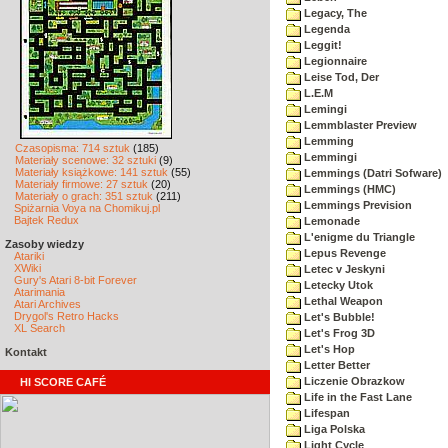
Legacy, The
Legenda
Leggit!
Legionnaire
Leise Tod, Der
L.E.M
Lemingi
Lemmblaster Preview
Lemming
Czasopisma: 714 sztuk
(185)
Lemmingi
Materiały scenowe: 32 sztuki
(9)
Materiały książkowe: 141 sztuk
(55)
Lemmings (Datri Sofware)
Materiały firmowe: 27 sztuk
(20)
Lemmings (HMC)
Materiały o grach: 351 sztuk
(211)
Lemmings Prevision
Spiżarnia Voya na Chomikuj.pl
Bajtek Redux
Lemonade
L'enigme du Triangle
Zasoby wiedzy
Lepus Revenge
Atariki
XWiki
Letec v Jeskyni
Gury's Atari 8-bit Forever
Letecky Utok
Atarimania
Lethal Weapon
Atari Archives
Drygol's Retro Hacks
Let's Bubble!
XL Search
Let's Frog 3D
Let's Hop
Kontakt
Letter Better
Liczenie Obrazkow
HI SCORE CAFÉ
Life in the Fast Lane
Lifespan
Liga Polska
Light Cycle