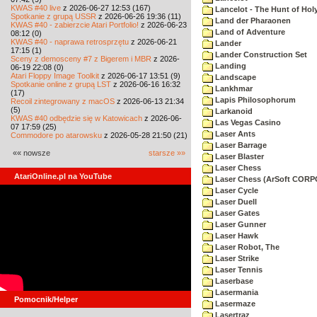
KWAS #40 live
z 2026-06-27 12:53 (167)
Lancelot - The Hunt of Holy
Spotkanie z grupą USSR
z 2026-06-26 19:36 (11)
Land der Pharaonen
KWAS #40 - zabierzcie Atari Portfolio!
z 2026-06-23
Land of Adventure
08:12 (0)
KWAS #40 - naprawa retrosprzętu
z 2026-06-21
Lander
17:15 (1)
Lander Construction Set
Sceny z demosceny #7 z Bigerem i MBR
z 2026-
Landing
06-19 22:08 (0)
Atari Floppy Image Toolkit
z 2026-06-17 13:51 (9)
Landscape
Spotkanie online z grupą LST
z 2026-06-16 16:32
Lankhmar
(17)
Lapis Philosophorum
Recoil zintegrowany z macOS
z 2026-06-13 21:34
(5)
Larkanoid
KWAS #40 odbędzie się w Katowicach
z 2026-06-
Las Vegas Casino
07 17:59 (25)
Laser Ants
Commodore po atarowsku
z 2026-05-28 21:50 (21)
Laser Barrage
«« nowsze
starsze »»
Laser Blaster
Laser Chess
AtariOnline.pl na YouTube
Laser Chess (ArSoft COR
Laser Cycle
Laser Duell
Laser Gates
Laser Gunner
Laser Hawk
Laser Robot, The
Laser Strike
Laser Tennis
Laserbase
Lasermania
Pomocnik/Helper
Lasermaze
Lasertraz