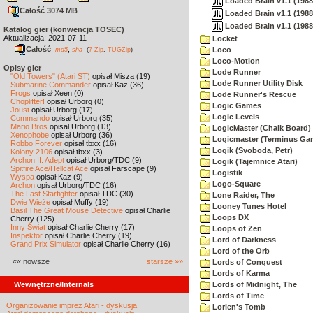
Loaded Brain v1.1 (1988
Całość 3074 MB
Loaded Brain v1.1 (1988
Loaded Brain v1.1 (1988
Katalog gier (konwencja TOSEC)
Aktualizacja: 2021-07-11
Locket
Całość
,
Loco
md5
sha
(
7-Zip
,
TUGZip
)
Loco-Motion
Opisy gier
Lode Runner
"Old Towers" (Atari ST)
opisał Misza (19)
Lode Runner Utility Disk
Submarine Commander
opisał Kaz (36)
Frogs
opisał Xeen (0)
Lode Runner's Rescue
Choplifter!
opisał Urborg (0)
Logic Games
Joust
opisał Urborg (17)
Logic Levels
Commando
opisał Urborg (35)
Mario Bros
opisał Urborg (13)
LogicMaster (Chalk Board)
Xenophobe
opisał Urborg (36)
Logicmaster (Terminus Ga
Robbo Forever
opisał tbxx (16)
Logik (Svoboda, Petr)
Kolony 2106
opisał tbxx (3)
Archon II: Adept
opisał Urborg/TDC (9)
Logik (Tajemnice Atari)
Spitfire Ace/Hellcat Ace
opisał Farscape (9)
Logistik
Wyspa
opisał Kaz (9)
Logo-Square
Archon
opisał Urborg/TDC (16)
The Last Starfighter
opisał TDC (30)
Lone Raider, The
Dwie Wieże
opisał Muffy (19)
Looney Tunes Hotel
Basil The Great Mouse Detective
opisał Charlie
Loops DX
Cherry (125)
Inny Świat
opisał Charlie Cherry (17)
Loops of Zen
Inspektor
opisał Charlie Cherry (19)
Lord of Darkness
Grand Prix Simulator
opisał Charlie Cherry (16)
Lord of the Orb
«« nowsze
starsze »»
Lords of Conquest
Lords of Karma
Wewnętrzne/Internals
Lords of Midnight, The
Lords of Time
Organizowanie imprez Atari - dyskusja
Lorien's Tomb