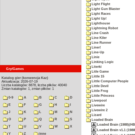
Light Flight
Light Gun Blaster
Light Races
Light Up!
Lighthouse
Lightning Robot
Line Crash
Line Kiler
Line Runner
Liner!
Line-Up
Linie
Linking Logic
Literki
Gry/Games
Litle Game
Little 15
Katalog gier (konwencja Kaz)
Little Computer People
Aktualizacja: 2026-07-19
Liczba katalogów: 8878, liczba plików: 40040
Little Devil
Zmian katalogów: 1, zmian plików: 1
Little Frog
Little Princess
0-9
A
B
C
D
Liverpool
E
F
G
H
I
Livewire
Livewire 2
J
K
L
M
N
Lizard
O
P
Q
R
S
Loaded Brain
Loaded Brain (1988)(HBS
T
U
V
W
X
Loaded Brain v1.1 (1988
Y
Z
inne