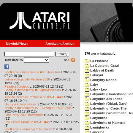
Nowinki/News
Archiwum/Archive
176
gier w katalogu
L
:
Translate to
RSS
La Princesa
La Quete du Graal
Labby of Death
Spotkanie z demosceną #9: STeel/Tori
z 2026-08-
Labirynt
07 20:49 (0)
Letnia edycja Silly Venture 2026
z 2026-07-31
Labirynty Robbo
15:41 (38)
Laby
Pamięci Jurgiego
z 2026-07-21 12:42 (1)
Laby - Leo
Sceny z demosceny #7: opowiada SuN
z 2026-07-
19 15:24 (2)
Labyrinth (Broderbund Sof
Atari Muzeum w Poznaniu na KWAS #40
z 2026-
Labyrinth des Todes
07-16 16:10 (4)
Labyrinth (Oblad, Dave)
Nie żyje kolega Pecuś
z 2026-07-13 18:00 (30)
Sceny z demosceny #7 - Grzegorz "Sun" Żyła
z
Labyrinth of Crete, The
2026-07-12 17:29 (12)
Labyrinth (Woehrmann, Je
Lost Party 2026 nadchodzi
z 2026-07-08 15:28
Labyrinths
(23)
Pan Zenon i Atari na KWAS #40
z 2026-07-07 13:25
Labyrinths of Kamerra
(7)
Lamiglowka
Spotkanie z redakcją "The Voice"
z 2026-07-04
Lancelot
07:42 (9)