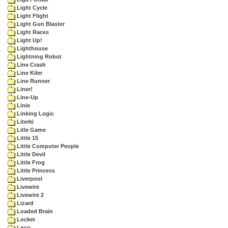
Light Cycle
Light Flight
Light Gun Blaster
Light Races
Light Up!
Lighthouse
Lightning Robot
Line Crash
Line Kiler
Line Runner
Liner!
Line-Up
Linie
Linking Logic
Literki
Litle Game
Little 15
Little Computer People
Little Devil
Little Frog
Little Princess
Liverpool
Livewire
Livewire 2
Lizard
Loaded Brain
Locket
Loco