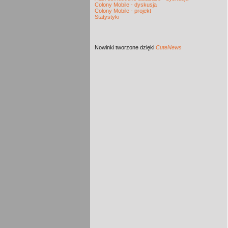
Colony Mobile - dyskusja
Colony Mobile - projekt
Statystyki
Nowinki
tworzone dzięki
CuteNews