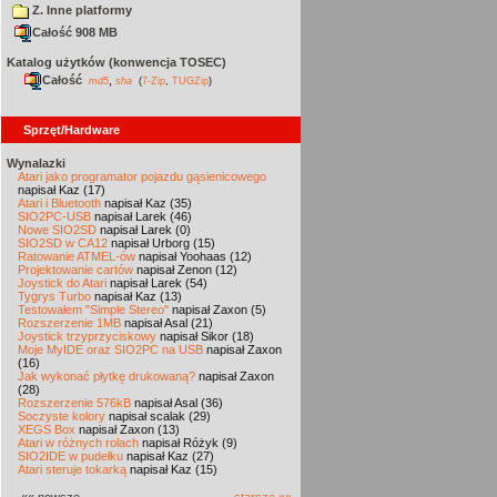
Z. Inne platformy
Całość 908 MB
Katalog użytków (konwencja TOSEC)
Całość
,
md5
sha
(
7-Zip
,
TUGZip
)
Sprzęt/Hardware
Wynalazki
Atari jako programator pojazdu gąsienicowego
napisał Kaz (17)
Atari i Bluetooth
napisał Kaz (35)
SIO2PC-USB
napisał Larek (46)
Nowe SIO2SD
napisał Larek (0)
SIO2SD w CA12
napisał Urborg (15)
Ratowanie ATMEL-ów
napisał Yoohaas (12)
Projektowanie cartów
napisał Zenon (12)
Joystick do Atari
napisał Larek (54)
Tygrys Turbo
napisał Kaz (13)
Testowałem "Simple Stereo"
napisał Zaxon (5)
Rozszerzenie 1MB
napisał Asal (21)
Joystick trzyprzyciskowy
napisał Sikor (18)
Moje MyIDE oraz SIO2PC na USB
napisał Zaxon
(16)
Jak wykonać płytkę drukowaną?
napisał Zaxon
(28)
Rozszerzenie 576kB
napisał Asal (36)
Soczyste kolory
napisał scalak (29)
XEGS Box
napisał Zaxon (13)
Atari w różnych rolach
napisał Różyk (9)
SIO2IDE w pudełku
napisał Kaz (27)
Atari steruje tokarką
napisał Kaz (15)