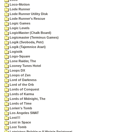
Loco-Motion
Lode Runner
Lode Runner Utility Disk
Lode Runner's Rescue
Logic Games
Logic Levels
LogicMaster (Chalk Board)
Logicmaster (Terminus Games)
Logik (Svoboda, Petr)
Logik (Tajemnice Atari)
Logistik
Logo-Square
Lone Raider, The
Looney Tunes Hotel
Loops DX
Loops of Zen
Lord of Darkness
Lord of the Orb
Lords of Conquest
Lords of Karma
Lords of Midnight, The
Lords of Time
Lorien's Tomb
Los Angeles SWAT
Lost!!!
Lost in Space
Lost Tomb
Lotnictwo Polskie w II Wojnie Swiatowej