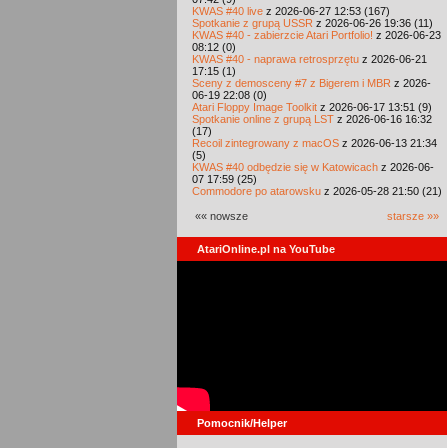
KWAS #40 live
z 2026-06-27 12:53 (167)
Spotkanie z grupą USSR
z 2026-06-26 19:36 (11)
KWAS #40 - zabierzcie Atari Portfolio!
z 2026-06-23
08:12 (0)
KWAS #40 - naprawa retrosprzętu
z 2026-06-21
17:15 (1)
Sceny z demosceny #7 z Bigerem i MBR
z 2026-
06-19 22:08 (0)
Atari Floppy Image Toolkit
z 2026-06-17 13:51 (9)
Spotkanie online z grupą LST
z 2026-06-16 16:32
(17)
Recoil zintegrowany z macOS
z 2026-06-13 21:34
(5)
KWAS #40 odbędzie się w Katowicach
z 2026-06-
07 17:59 (25)
Commodore po atarowsku
z 2026-05-28 21:50 (21)
«« nowsze
starsze »»
AtariOnline.pl na YouTube
Pomocnik/Helper