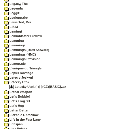
Legacy, The
Legenda
Leggit!
Legionnaire
Leise Tod, Der
L.E.M
Lemingi
Lemmblaster Preview
Lemming
Lemmingi
Lemmings (Datri Sofware)
Lemmings (HMC)
Lemmings Prevision
Lemonade
L'enigme du Triangle
Lepus Revenge
Letec v Jeskyni
Letecky Utok
Letecky Utok (-)(-)(CZ)[BASIC].atr
Lethal Weapon
Let's Bubble!
Let's Frog 3D
Let's Hop
Letter Better
Liczenie Obrazkow
Life in the Fast Lane
Lifespan
Liga Polska