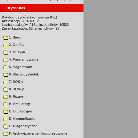
Użytki/Utils
Katalog użytków (konwencja Kaz)
Aktualizacja: 2026-03-12
Liczba katalogów: 2141, liczba plików: 10533
Zmian katalogów: 52, zmian plików: 93
1. Biuro
2. Grafika
3. Muzyka
4. Programowanie
5. Magnetofon
6. Stacja dyskietek
7. DOS-y
8. ROM-y
9. Rozne
B. Emulatory
C. Edukacyjne
D. Komunikacja
E. Diagnostyczne
F. Archiwizowanie i kompresowanie