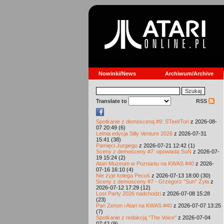
Nowinki/News
Archiwum/Archive
Translate to
RSS
Spotkanie z demosceną #9: STeel/Tori
z 2026-08-
07 20:49 (6)
Letnia edycja Silly Venture 2026
z 2026-07-31
15:41 (38)
Pamięci Jurgiego
z 2026-07-21 12:42 (1)
Sceny z demosceny #7: opowiada SuN
z 2026-07-
19 15:24 (2)
Atari Muzeum w Poznaniu na KWAS #40
z 2026-
07-16 16:10 (4)
Nie żyje kolega Pecuś
z 2026-07-13 18:00 (30)
Sceny z demosceny #7 - Grzegorz "Sun" Żyła
z
2026-07-12 17:29 (12)
Lost Party 2026 nadchodzi
z 2026-07-08 15:28
(23)
Pan Zenon i Atari na KWAS #40
z 2026-07-07 13:25
(7)
Spotkanie z redakcją "The Voice"
z 2026-07-04
07:42 (9)