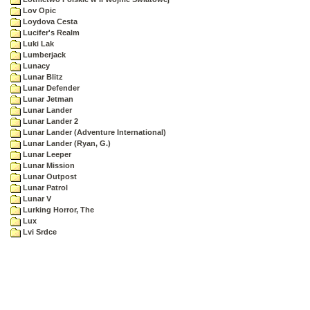
Lov Opic
Loydova Cesta
Lucifer's Realm
Luki Lak
Lumberjack
Lunacy
Lunar Blitz
Lunar Defender
Lunar Jetman
Lunar Lander
Lunar Lander 2
Lunar Lander (Adventure International)
Lunar Lander (Ryan, G.)
Lunar Leeper
Lunar Mission
Lunar Outpost
Lunar Patrol
Lunar V
Lurking Horror, The
Lux
Lvi Srdce