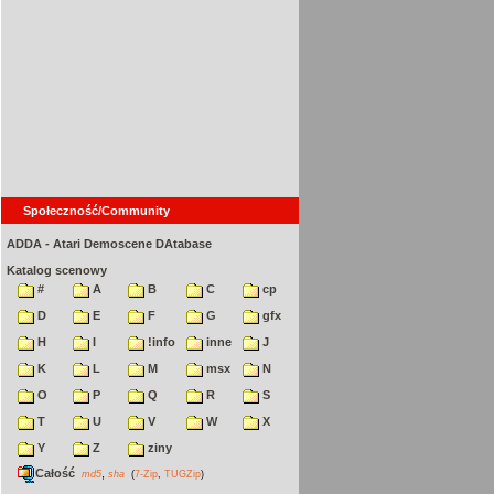
Społeczność/Community
ADDA - Atari Demoscene DAtabase
Katalog scenowy
#
A
B
C
cp
D
E
F
G
gfx
H
I
!info
inne
J
K
L
M
msx
N
O
P
Q
R
S
T
U
V
W
X
Y
Z
ziny
Całość
,
md5
sha
(
7-Zip
,
TUGZip
)