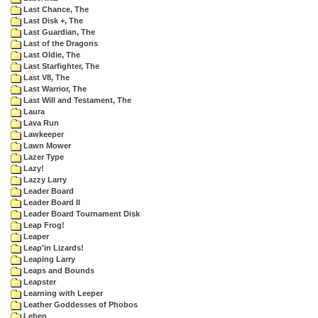
Last Chance, The
Last Disk +, The
Last Guardian, The
Last of the Dragons
Last Oldie, The
Last Starfighter, The
Last V8, The
Last Warrior, The
Last Will and Testament, The
Laura
Lava Run
Lawkeeper
Lawn Mower
Lazer Type
Lazy!
Lazzy Larry
Leader Board
Leader Board II
Leader Board Tournament Disk
Leap Frog!
Leaper
Leap'in Lizards!
Leaping Larry
Leaps and Bounds
Leapster
Learning with Leeper
Leather Goddesses of Phobos
Leben