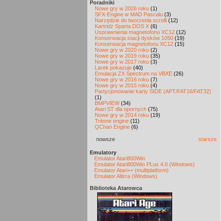
Poradniki
Nowe gry w 2026 roku
(1)
SFX-Engine w MAD Pascalu
(3)
Narzędzie do tworzenia scrolli
(12)
Kartridż Sparta DOS X
(6)
Usprawnienia magnetofonu XC12
(12)
Konserwacja stacji dysków 1050
(19)
Konserwacja magnetofonu XC12
(15)
Nowe gry w 2020 roku
(2)
Nowe gry w 2019 roku
(35)
Nowe gry w 2017 roku
(3)
Larek pokazuje
(40)
Emulacja ZX Spectrum na VBXE
(26)
Nowe gry w 2016 roku
(7)
Nowe gry w 2015 roku
(4)
Partycjonowanie karty SIDE (APT/FAT16/FAT32)
(1)
BMPVIEW
(34)
Atari ST dla opornych
(75)
Nowe gry w 2014 roku
(19)
Tritone engine
(11)
QChan Engine
(6)
nowsze
starsze
Emulatory
Emulator Atari800Win
Emulator Atari800Win PLus 4.0 (Windows)
Emulator Atari++ (multiplatform)
Emulator Altirra (Windows)
Biblioteka Atarowca