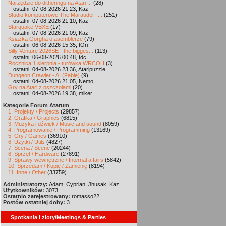
Narzędzie do ditheringu na Atari ...
(28)
ostatni: 07-08-2026 21:23, Kaz
Studio komputerowe The Marauder -...
(251)
ostatni: 07-08-2026 21:10, Kaz
Starquake VBXE
(17)
ostatni: 07-08-2026 21:09, Kaz
Książka Gorgha o asemblerze
(79)
ostatni: 06-08-2026 15:35, tOri
Silly Venture 2026SE - the bigges...
(113)
ostatni: 06-08-2026 00:48, tdc
Rocznica 1 sierpnia - turówka WRCOH
(3)
ostatni: 04-08-2026 23:36, Ataripuzzle
Dungeon Crawler - AI (Fable)
(9)
ostatni: 04-08-2026 21:05, Nemo
Gry na Atari z pszczołami
(20)
ostatni: 04-08-2026 19:38, miker
Kategorie Forum Atarum
1. Projekty / Projects
(29857)
2. Grafika / Graphics
(6815)
3. Muzyka i dźwięk / Music and sound
(8059)
4. Programowanie / Programming
(13169)
5. Gry / Games
(36910)
6. Użytki / Utils
(4827)
7. Scena / Scene
(20244)
8. Sprzęt / Hardware
(27891)
9. Sprawy wewnętrzne / Internal affairs
(5842)
10. Sprzedam / Kupię / Zamienię
(8194)
11. Inne / Other
(33759)
Administratorzy:
Adam, Cyprian, Jhusak, Kaz
Użytkowników:
3073
Ostatnio zarejestrowany:
romasso22
Postów ostatniej doby:
3
Spotkania i zloty/Meetings & Parties