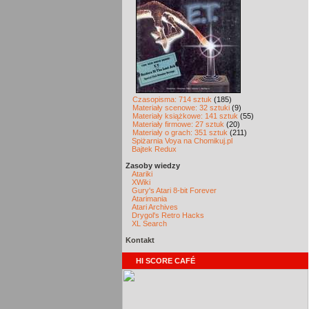
Czasopisma: 714 sztuk
(185)
Materiały scenowe: 32 sztuki
(9)
Materiały książkowe: 141 sztuk
(55)
Materiały firmowe: 27 sztuk
(20)
Materiały o grach: 351 sztuk
(211)
Spiżarnia Voya na Chomikuj.pl
Bajtek Redux
Zasoby wiedzy
Atariki
XWiki
Gury's Atari 8-bit Forever
Atarimania
Atari Archives
Drygol's Retro Hacks
XL Search
Kontakt
HI SCORE CAFÉ