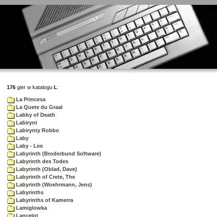
176
gier w katalogu
L
:
La Princesa
La Quete du Graal
Labby of Death
Labirynt
Labirynty Robbo
Laby
Laby - Leo
Labyrinth (Broderbund Software)
Labyrinth des Todes
Labyrinth (Oblad, Dave)
Labyrinth of Crete, The
Labyrinth (Woehrmann, Jens)
Labyrinths
Labyrinths of Kamerra
Lamiglowka
Lancelot