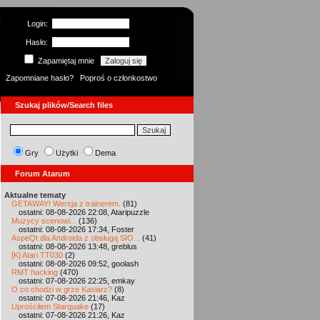
Login:
Hasło:
Zapamiętaj mnie
Zapomniane hasło?
Poproś o członkostwo
Szukaj plików/Search files
Gry
Użytki
Dema
Forum Atarum
Aktualne tematy
GETAWAY! Wersja z trainerem.
(81)
ostatni: 08-08-2026 22:08, Ataripuzzle
Muzycy scenowi...
(136)
ostatni: 08-08-2026 17:34, Foster
AspeQt dla Androida z obsługą SIO...
(41)
ostatni: 08-08-2026 13:48, greblus
[K] Atari TT030
(2)
ostatni: 08-08-2026 09:52, goolash
RMT hacking
(470)
ostatni: 07-08-2026 22:25, emkay
O co chodzi w grze Kasiarz?
(8)
ostatni: 07-08-2026 21:46, Kaz
Uprościłem Starquake
(17)
ostatni: 07-08-2026 21:26, Kaz