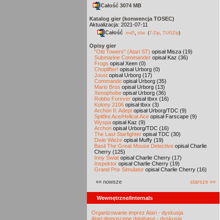
Całość 3074 MB
Katalog gier (konwencja TOSEC)
Aktualizacja: 2021-07-11
Całość
,
md5
sha
(
7-Zip
,
TUGZip
)
Opisy gier
"Old Towers" (Atari ST)
opisał Misza (19)
Submarine Commander
opisał Kaz (36)
Frogs
opisał Xeen (0)
Choplifter!
opisał Urborg (0)
Joust
opisał Urborg (17)
Commando
opisał Urborg (35)
Mario Bros
opisał Urborg (13)
Xenophobe
opisał Urborg (36)
Robbo Forever
opisał tbxx (16)
Kolony 2106
opisał tbxx (3)
Archon II: Adept
opisał Urborg/TDC (9)
Spitfire Ace/Hellcat Ace
opisał Farscape (9)
Wyspa
opisał Kaz (9)
Archon
opisał Urborg/TDC (16)
The Last Starfighter
opisał TDC (30)
Dwie Wieże
opisał Muffy (19)
Basil The Great Mouse Detective
opisał Charlie
Cherry (125)
Inny Świat
opisał Charlie Cherry (17)
Inspektor
opisał Charlie Cherry (19)
Grand Prix Simulator
opisał Charlie Cherry (16)
«« nowsze
starsze »»
Wewnętrzne/Internals
Organizowanie imprez Atari - dyskusja
Atari demoscene database - dyskusja