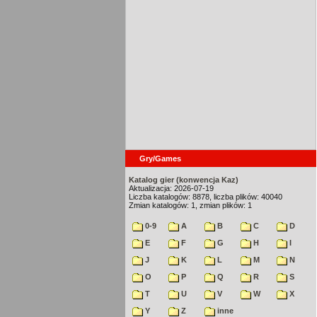
Gry/Games
Katalog gier (konwencja Kaz)
Aktualizacja: 2026-07-19
Liczba katalogów: 8878, liczba plików: 40040
Zmian katalogów: 1, zmian plików: 1
0-9
A
B
C
D
E
F
G
H
I
J
K
L
M
N
O
P
Q
R
S
T
U
V
W
X
Y
Z
inne