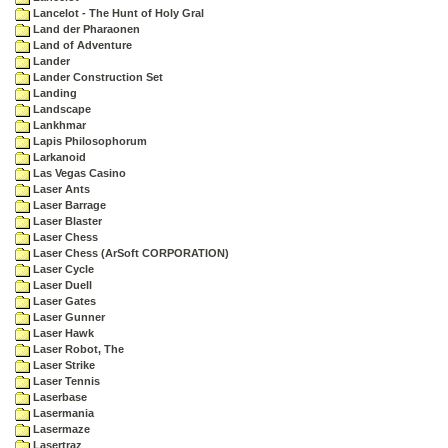
Lancelot - The Hunt of Holy Gral
Land der Pharaonen
Land of Adventure
Lander
Lander Construction Set
Landing
Landscape
Lankhmar
Lapis Philosophorum
Larkanoid
Las Vegas Casino
Laser Ants
Laser Barrage
Laser Blaster
Laser Chess
Laser Chess (ArSoft CORPORATION)
Laser Cycle
Laser Duell
Laser Gates
Laser Gunner
Laser Hawk
Laser Robot, The
Laser Strike
Laser Tennis
Laserbase
Lasermania
Lasermaze
Lasertraz