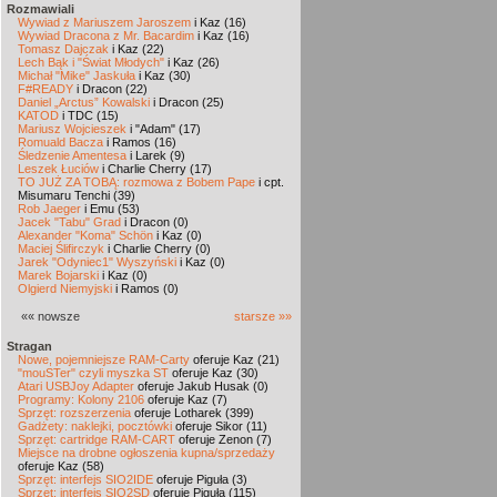
Rozmawiali
Wywiad z Mariuszem Jaroszem
i Kaz (16)
Wywiad Dracona z Mr. Bacardim
i Kaz (16)
Tomasz Dajczak
i Kaz (22)
Lech Bąk i "Świat Młodych"
i Kaz (26)
Michał "Mike" Jaskuła
i Kaz (30)
F#READY
i Dracon (22)
Daniel „Arctus” Kowalski
i Dracon (25)
KATOD
i TDC (15)
Mariusz Wojcieszek
i "Adam" (17)
Romuald Bacza
i Ramos (16)
Śledzenie Amentesa
i Larek (9)
Leszek Łuciów
i Charlie Cherry (17)
TO JUŻ ZA TOBĄ: rozmowa z Bobem Pape
i cpt.
Misumaru Tenchi (39)
Rob Jaeger
i Emu (53)
Jacek "Tabu" Grad
i Dracon (0)
Alexander "Koma" Schön
i Kaz (0)
Maciej Ślifirczyk
i Charlie Cherry (0)
Jarek "Odyniec1" Wyszyński
i Kaz (0)
Marek Bojarski
i Kaz (0)
Olgierd Niemyjski
i Ramos (0)
«« nowsze
starsze »»
Stragan
Nowe, pojemniejsze RAM-Carty
oferuje Kaz (21)
"mouSTer" czyli myszka ST
oferuje Kaz (30)
Atari USBJoy Adapter
oferuje Jakub Husak (0)
Programy: Kolony 2106
oferuje Kaz (7)
Sprzęt: rozszerzenia
oferuje Lotharek (399)
Gadżety: naklejki, pocztówki
oferuje Sikor (11)
Sprzęt: cartridge RAM-CART
oferuje Zenon (7)
Miejsce na drobne ogłoszenia kupna/sprzedaży
oferuje Kaz (58)
Sprzęt: interfejs SIO2IDE
oferuje Piguła (3)
Sprzęt: interfejs SIO2SD
oferuje Piguła (115)