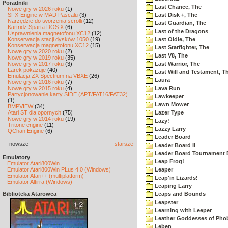
Poradniki
Last Chance, The
Nowe gry w 2026 roku
(1)
SFX-Engine w MAD Pascalu
(3)
Last Disk +, The
Narzędzie do tworzenia scrolli
(12)
Last Guardian, The
Kartridż Sparta DOS X
(6)
Last of the Dragons
Usprawnienia magnetofonu XC12
(12)
Konserwacja stacji dysków 1050
(19)
Last Oldie, The
Konserwacja magnetofonu XC12
(15)
Last Starfighter, The
Nowe gry w 2020 roku
(2)
Last V8, The
Nowe gry w 2019 roku
(35)
Nowe gry w 2017 roku
(3)
Last Warrior, The
Larek pokazuje
(40)
Last Will and Testament, T
Emulacja ZX Spectrum na VBXE
(26)
Laura
Nowe gry w 2016 roku
(7)
Nowe gry w 2015 roku
(4)
Lava Run
Partycjonowanie karty SIDE (APT/FAT16/FAT32)
Lawkeeper
(1)
Lawn Mower
BMPVIEW
(34)
Atari ST dla opornych
(75)
Lazer Type
Nowe gry w 2014 roku
(19)
Lazy!
Tritone engine
(11)
Lazzy Larry
QChan Engine
(6)
Leader Board
nowsze
starsze
Leader Board II
Leader Board Tournament 
Emulatory
Leap Frog!
Emulator Atari800Win
Emulator Atari800Win PLus 4.0 (Windows)
Leaper
Emulator Atari++ (multiplatform)
Leap'in Lizards!
Emulator Altirra (Windows)
Leaping Larry
Biblioteka Atarowca
Leaps and Bounds
Leapster
Learning with Leeper
Leather Goddesses of Pho
Leben