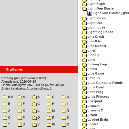
Light Flight
Light Gun Blaster
Light Gun Blaster (-)(Wi
Light Races
Light Up!
Lighthouse
Lightning Robot
Line Crash
Line Kiler
Line Runner
Liner!
Line-Up
Linie
Linking Logic
Literki
Gry/Games
Litle Game
Katalog gier (konwencja Kaz)
Little 15
Aktualizacja: 2026-07-19
Little Computer People
Liczba katalogów: 8878, liczba plików: 40040
Little Devil
Zmian katalogów: 1, zmian plików: 1
Little Frog
Little Princess
0-9
A
B
C
D
Liverpool
E
F
G
H
I
Livewire
Livewire 2
J
K
L
M
N
Lizard
O
P
Q
R
S
Loaded Brain
Locket
T
U
V
W
X
Loco