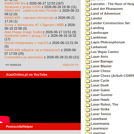
KWAS #40 live
z 2026-06-27 12:53 (167)
Lancelot - The Hunt of Holy
Spotkanie z grupą USSR
z 2026-06-26 19:36 (11)
Land der Pharaonen
KWAS #40 - zabierzcie Atari Portfolio!
z 2026-06-23
Land of Adventure
08:12 (0)
KWAS #40 - naprawa retrosprzętu
z 2026-06-21
Lander
17:15 (1)
Lander Construction Set
Sceny z demosceny #7 z Bigerem i MBR
z 2026-
Landing
06-19 22:08 (0)
Atari Floppy Image Toolkit
z 2026-06-17 13:51 (9)
Landscape
Spotkanie online z grupą LST
z 2026-06-16 16:32
Lankhmar
(17)
Lapis Philosophorum
Recoil zintegrowany z macOS
z 2026-06-13 21:34
(5)
Larkanoid
KWAS #40 odbędzie się w Katowicach
z 2026-06-
Las Vegas Casino
07 17:59 (25)
Laser Ants
Commodore po atarowsku
z 2026-05-28 21:50 (21)
Laser Barrage
«« nowsze
starsze »»
Laser Blaster
Laser Chess
AtariOnline.pl na YouTube
Laser Chess (ArSoft COR
Laser Cycle
Laser Duell
Laser Gates
Laser Gunner
Laser Hawk
Laser Robot, The
Laser Strike
Laser Tennis
Laserbase
Lasermania
Pomocnik/Helper
Lasermaze
Lasertraz