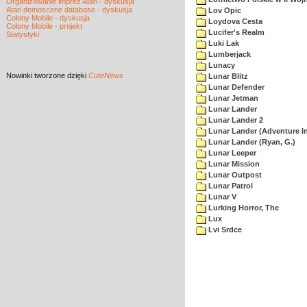
Organizowanie imprez Atari - dyskusja
Atari demoscene database - dyskusja
Lov Opic
Colony Mobile - dyskusja
Loydova Cesta
Colony Mobile - projekt
Lucifer's Realm
Statystyki
Luki Lak
Lumberjack
Lunacy
Nowinki
tworzone dzięki
CuteNews
Lunar Blitz
Lunar Defender
Lunar Jetman
Lunar Lander
Lunar Lander 2
Lunar Lander (Adventure In
Lunar Lander (Ryan, G.)
Lunar Leeper
Lunar Mission
Lunar Outpost
Lunar Patrol
Lunar V
Lurking Horror, The
Lux
Lvi Srdce