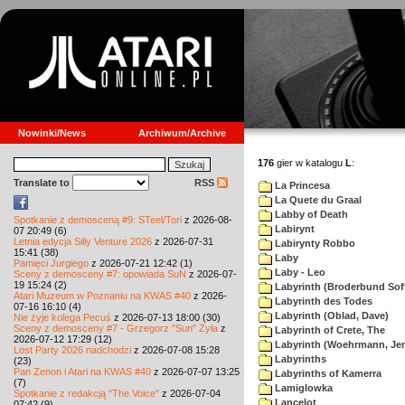
Nowinki/News
Archiwum/Archive
176
gier w katalogu
L
:
Translate to
RSS
La Princesa
La Quete du Graal
Labby of Death
Spotkanie z demosceną #9: STeel/Tori
z 2026-08-
Labirynt
07 20:49 (6)
Letnia edycja Silly Venture 2026
z 2026-07-31
Labirynty Robbo
15:41 (38)
Laby
Pamięci Jurgiego
z 2026-07-21 12:42 (1)
Laby - Leo
Sceny z demosceny #7: opowiada SuN
z 2026-07-
19 15:24 (2)
Labyrinth (Broderbund Sof
Atari Muzeum w Poznaniu na KWAS #40
z 2026-
Labyrinth des Todes
07-16 16:10 (4)
Labyrinth (Oblad, Dave)
Nie żyje kolega Pecuś
z 2026-07-13 18:00 (30)
Sceny z demosceny #7 - Grzegorz "Sun" Żyła
z
Labyrinth of Crete, The
2026-07-12 17:29 (12)
Labyrinth (Woehrmann, Je
Lost Party 2026 nadchodzi
z 2026-07-08 15:28
Labyrinths
(23)
Pan Zenon i Atari na KWAS #40
z 2026-07-07 13:25
Labyrinths of Kamerra
(7)
Lamiglowka
Spotkanie z redakcją "The Voice"
z 2026-07-04
Lancelot
07:42 (9)