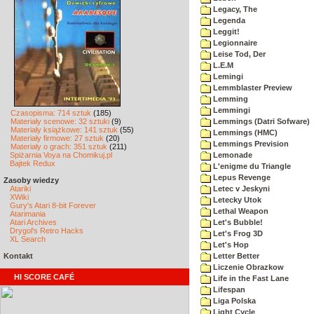
Legacy, The
Legenda
Leggit!
Legionnaire
Leise Tod, Der
L.E.M
Lemingi
Lemmblaster Preview
Lemming
Lemmingi
Czasopisma: 714 sztuk
(185)
Materiały scenowe: 32 sztuki
(9)
Lemmings (Datri Sofware)
Materiały książkowe: 141 sztuk
(55)
Lemmings (HMC)
Materiały firmowe: 27 sztuk
(20)
Lemmings Prevision
Materiały o grach: 351 sztuk
(211)
Spiżarnia Voya na Chomikuj.pl
Lemonade
Bajtek Redux
L'enigme du Triangle
Lepus Revenge
Zasoby wiedzy
Atariki
Letec v Jeskyni
XWiki
Letecky Utok
Gury's Atari 8-bit Forever
Lethal Weapon
Atarimania
Atari Archives
Let's Bubble!
Drygol's Retro Hacks
Let's Frog 3D
XL Search
Let's Hop
Kontakt
Letter Better
Liczenie Obrazkow
HI SCORE CAFÉ
Life in the Fast Lane
Lifespan
Liga Polska
Light Cycle