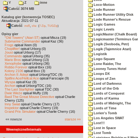
Y
Z
inne
Loco-Motion
Całość 3074 MB
Lode Runner
Lode Runner Utility Disk
Katalog gier (konwencja TOSEC)
Lode Runner's Rescue
Aktualizacja: 2021-07-11
Logic Games
Całość
,
md5
sha
(
7-Zip
,
TUGZip
)
Logic Levels
Opisy gier
LogicMaster (Chalk Board)
"Old Towers" (Atari ST)
opisał Misza (19)
Logicmaster (Terminus Ga
Submarine Commander
opisał Kaz (36)
Logik (Svoboda, Petr)
Frogs
opisał Xeen (0)
Choplifter!
opisał Urborg (0)
Logik (Tajemnice Atari)
Joust
opisał Urborg (17)
Logistik
Commando
opisał Urborg (35)
Logo-Square
Mario Bros
opisał Urborg (13)
Xenophobe
opisał Urborg (36)
Lone Raider, The
Robbo Forever
opisał tbxx (16)
Looney Tunes Hotel
Kolony 2106
opisał tbxx (3)
Loops DX
Archon II: Adept
opisał Urborg/TDC (9)
Spitfire Ace/Hellcat Ace
opisał Farscape (9)
Loops of Zen
Wyspa
opisał Kaz (9)
Lord of Darkness
Archon
opisał Urborg/TDC (16)
Lord of the Orb
The Last Starfighter
opisał TDC (30)
Dwie Wieże
opisał Muffy (19)
Lords of Conquest
Basil The Great Mouse Detective
opisał Charlie
Lords of Karma
Cherry (125)
Lords of Midnight, The
Inny Świat
opisał Charlie Cherry (17)
Inspektor
opisał Charlie Cherry (19)
Lords of Time
Grand Prix Simulator
opisał Charlie Cherry (16)
Lorien's Tomb
Los Angeles SWAT
«« nowsze
starsze »»
Lost!!!
Lost in Space
Wewnętrzne/Internals
Lost Tomb
Lotnictwo Polskie w II Woj