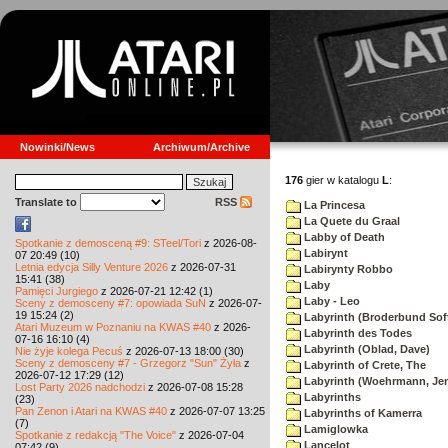
Nowinki/News
Archiwum/Archive
176
gier w katalogu
L
:
Translate to
RSS
La Princesa
La Quete du Graal
Labby of Death
Spotkanie z demosceną #9: STeel/Tori
z 2026-08-
Labirynt
07 20:49 (10)
Letnia edycja Silly Venture 2026
z 2026-07-31
Labirynty Robbo
15:41 (38)
Laby
Pamięci Jurgiego
z 2026-07-21 12:42 (1)
Laby - Leo
Sceny z demosceny #7: opowiada SuN
z 2026-07-
19 15:24 (2)
Labyrinth (Broderbund Sof
Atari Muzeum w Poznaniu na KWAS #40
z 2026-
Labyrinth des Todes
07-16 16:10 (4)
Labyrinth (Oblad, Dave)
Nie żyje kolega Pecuś
z 2026-07-13 18:00 (30)
Sceny z demosceny #7 - Grzegorz "Sun" Żyła
z
Labyrinth of Crete, The
2026-07-12 17:29 (12)
Labyrinth (Woehrmann, Je
Lost Party 2026 nadchodzi
z 2026-07-08 15:28
Labyrinths
(23)
Pan Zenon i Atari na KWAS #40
z 2026-07-07 13:25
Labyrinths of Kamerra
(7)
Lamiglowka
Spotkanie z redakcją "The Voice"
z 2026-07-04
Lancelot
07:42 (9)