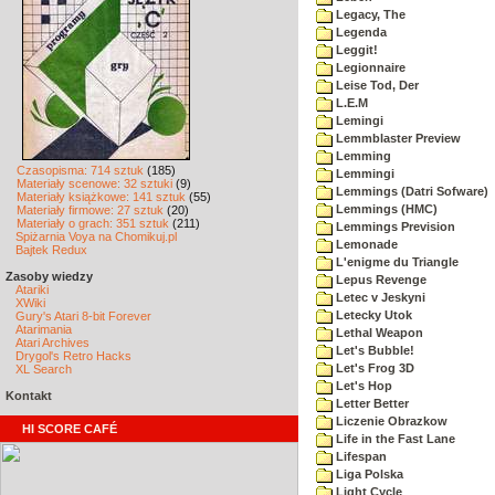
Legacy, The
Legenda
Leggit!
Legionnaire
Leise Tod, Der
L.E.M
Lemingi
Lemmblaster Preview
Lemming
Czasopisma: 714 sztuk
(185)
Lemmingi
Materiały scenowe: 32 sztuki
(9)
Lemmings (Datri Sofware)
Materiały książkowe: 141 sztuk
(55)
Lemmings (HMC)
Materiały firmowe: 27 sztuk
(20)
Materiały o grach: 351 sztuk
(211)
Lemmings Prevision
Spiżarnia Voya na Chomikuj.pl
Lemonade
Bajtek Redux
L'enigme du Triangle
Zasoby wiedzy
Lepus Revenge
Atariki
Letec v Jeskyni
XWiki
Letecky Utok
Gury's Atari 8-bit Forever
Atarimania
Lethal Weapon
Atari Archives
Let's Bubble!
Drygol's Retro Hacks
Let's Frog 3D
XL Search
Let's Hop
Kontakt
Letter Better
Liczenie Obrazkow
HI SCORE CAFÉ
Life in the Fast Lane
Lifespan
Liga Polska
Light Cycle