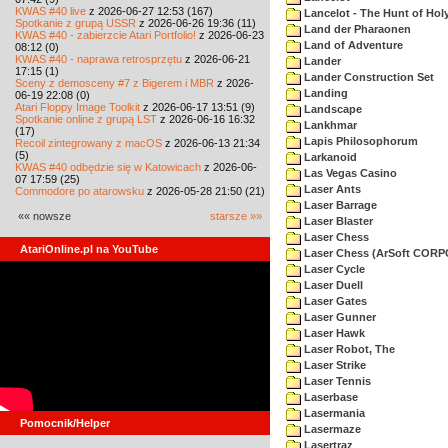
KWAS #40 live
z 2026-06-27 12:53 (167)
Lancelot - The Hunt of Holy
Spotkanie z grupą USSR
z 2026-06-26 19:36 (11)
Land der Pharaonen
KWAS #40 - zabierzcie Atari Portfolio!
z 2026-06-23
Land of Adventure
08:12 (0)
KWAS #40 - naprawa retrosprzętu
z 2026-06-21
Lander
17:15 (1)
Lander Construction Set
Sceny z demosceny #7 z Bigerem i MBR
z 2026-
Landing
06-19 22:08 (0)
Atari Floppy Image Toolkit
z 2026-06-17 13:51 (9)
Landscape
Spotkanie online z grupą LST
z 2026-06-16 16:32
Lankhmar
(17)
Lapis Philosophorum
Recoil zintegrowany z macOS
z 2026-06-13 21:34
(5)
Larkanoid
KWAS #40 odbędzie się w Katowicach
z 2026-06-
Las Vegas Casino
07 17:59 (25)
Laser Ants
Commodore po atarowsku
z 2026-05-28 21:50 (21)
Laser Barrage
«« nowsze
starsze »»
Laser Blaster
Laser Chess
AtariOnline.pl na YouTube
Laser Chess (ArSoft COR
Laser Cycle
Laser Duell
Laser Gates
Laser Gunner
Laser Hawk
Laser Robot, The
Laser Strike
Laser Tennis
Laserbase
Lasermania
Pomocnik/Helper
Lasermaze
Lasertraz