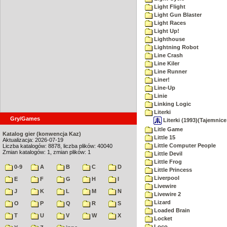
Light Flight
Light Gun Blaster
Light Races
Light Up!
Lighthouse
Lightning Robot
Line Crash
Line Kiler
Line Runner
Liner!
Line-Up
Linie
Linking Logic
Literki
Gry/Games
Literki (1993)(Tajemnice
Litle Game
Katalog gier (konwencja Kaz)
Little 15
Aktualizacja: 2026-07-19
Little Computer People
Liczba katalogów: 8878, liczba plików: 40040
Zmian katalogów: 1, zmian plików: 1
Little Devil
Little Frog
0-9
A
B
C
D
Little Princess
Liverpool
E
F
G
H
I
Livewire
J
K
L
M
N
Livewire 2
Lizard
O
P
Q
R
S
Loaded Brain
T
U
V
W
X
Locket
Loco