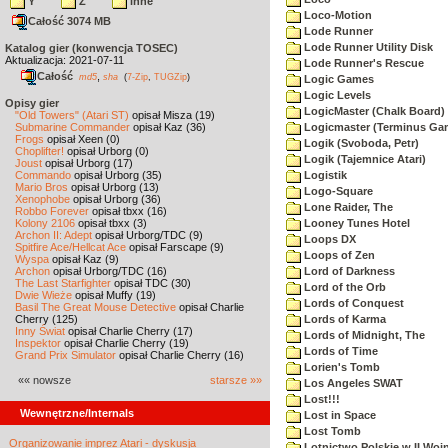
Y
Z
inne
Loco-Motion
Całość 3074 MB
Lode Runner
Lode Runner Utility Disk
Katalog gier (konwencja TOSEC)
Aktualizacja: 2021-07-11
Lode Runner's Rescue
Całość
,
md5
sha
(
7-Zip
,
TUGZip
)
Logic Games
Logic Levels
Opisy gier
LogicMaster (Chalk Board)
"Old Towers" (Atari ST)
opisał Misza (19)
Submarine Commander
opisał Kaz (36)
Logicmaster (Terminus Ga
Frogs
opisał Xeen (0)
Logik (Svoboda, Petr)
Choplifter!
opisał Urborg (0)
Logik (Tajemnice Atari)
Joust
opisał Urborg (17)
Commando
opisał Urborg (35)
Logistik
Mario Bros
opisał Urborg (13)
Logo-Square
Xenophobe
opisał Urborg (36)
Lone Raider, The
Robbo Forever
opisał tbxx (16)
Kolony 2106
opisał tbxx (3)
Looney Tunes Hotel
Archon II: Adept
opisał Urborg/TDC (9)
Loops DX
Spitfire Ace/Hellcat Ace
opisał Farscape (9)
Loops of Zen
Wyspa
opisał Kaz (9)
Archon
opisał Urborg/TDC (16)
Lord of Darkness
The Last Starfighter
opisał TDC (30)
Lord of the Orb
Dwie Wieże
opisał Muffy (19)
Lords of Conquest
Basil The Great Mouse Detective
opisał Charlie
Cherry (125)
Lords of Karma
Inny Świat
opisał Charlie Cherry (17)
Lords of Midnight, The
Inspektor
opisał Charlie Cherry (19)
Lords of Time
Grand Prix Simulator
opisał Charlie Cherry (16)
Lorien's Tomb
«« nowsze
starsze »»
Los Angeles SWAT
Lost!!!
Wewnętrzne/Internals
Lost in Space
Lost Tomb
Organizowanie imprez Atari - dyskusja
Lotnictwo Polskie w II Woj