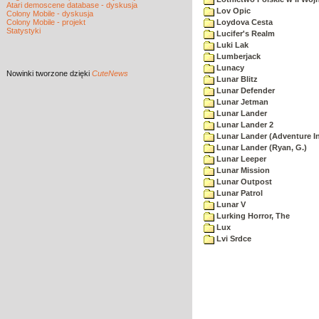
Atari demoscene database - dyskusja
Lov Opic
Colony Mobile - dyskusja
Colony Mobile - projekt
Loydova Cesta
Statystyki
Lucifer's Realm
Luki Lak
Lumberjack
Lunacy
Nowinki
tworzone dzięki
CuteNews
Lunar Blitz
Lunar Defender
Lunar Jetman
Lunar Lander
Lunar Lander 2
Lunar Lander (Adventure In
Lunar Lander (Ryan, G.)
Lunar Leeper
Lunar Mission
Lunar Outpost
Lunar Patrol
Lunar V
Lurking Horror, The
Lux
Lvi Srdce