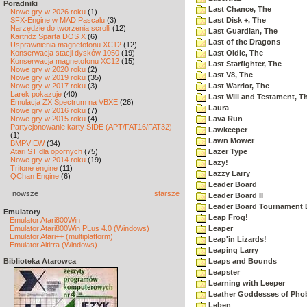
Poradniki
Last Chance, The
Nowe gry w 2026 roku
(1)
SFX-Engine w MAD Pascalu
(3)
Last Disk +, The
Narzędzie do tworzenia scrolli
(12)
Last Guardian, The
Kartridż Sparta DOS X
(6)
Last of the Dragons
Usprawnienia magnetofonu XC12
(12)
Konserwacja stacji dysków 1050
(19)
Last Oldie, The
Konserwacja magnetofonu XC12
(15)
Last Starfighter, The
Nowe gry w 2020 roku
(2)
Last V8, The
Nowe gry w 2019 roku
(35)
Nowe gry w 2017 roku
(3)
Last Warrior, The
Larek pokazuje
(40)
Last Will and Testament, T
Emulacja ZX Spectrum na VBXE
(26)
Laura
Nowe gry w 2016 roku
(7)
Nowe gry w 2015 roku
(4)
Lava Run
Partycjonowanie karty SIDE (APT/FAT16/FAT32)
Lawkeeper
(1)
Lawn Mower
BMPVIEW
(34)
Atari ST dla opornych
(75)
Lazer Type
Nowe gry w 2014 roku
(19)
Lazy!
Tritone engine
(11)
Lazzy Larry
QChan Engine
(6)
Leader Board
nowsze
starsze
Leader Board II
Leader Board Tournament 
Emulatory
Leap Frog!
Emulator Atari800Win
Emulator Atari800Win PLus 4.0 (Windows)
Leaper
Emulator Atari++ (multiplatform)
Leap'in Lizards!
Emulator Altirra (Windows)
Leaping Larry
Biblioteka Atarowca
Leaps and Bounds
Leapster
Learning with Leeper
Leather Goddesses of Pho
Leben