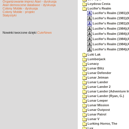
Organizowanie imprez Atari - dyskusja
Loydova Cesta
Atari demoscene database - dyskusja
Colony Mobile - dyskusja
Lucifer's Realm
Colony Mobile - projekt
Lucifer's Realm (1981)(
Statystyki
Lucifer's Realm (1981)(
Lucifer's Realm (1981)
Lucifer's Realm (1984)(A
Nowinki
tworzone dzięki
CuteNews
Lucifer's Realm (1984)(A
Lucifer's Realm (1984)(A
Lucifer's Realm (1984)(
Lucifer's Realm (1984)(
Luki Lak
Lumberjack
Lunacy
Lunar Blitz
Lunar Defender
Lunar Jetman
Lunar Lander
Lunar Lander 2
Lunar Lander (Adventure In
Lunar Lander (Ryan, G.)
Lunar Leeper
Lunar Mission
Lunar Outpost
Lunar Patrol
Lunar V
Lurking Horror, The
Lux