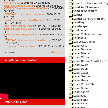
KWAS #40 live
z 2026-06-27 12:53 (167)
Lancelot - The Hunt of Holy
Spotkanie z grupą USSR
z 2026-06-26 19:36 (11)
Land der Pharaonen
KWAS #40 - zabierzcie Atari Portfolio!
z 2026-06-23
Land of Adventure
08:12 (0)
KWAS #40 - naprawa retrosprzętu
z 2026-06-21
Lander
17:15 (1)
Lander Construction Set
Sceny z demosceny #7 z Bigerem i MBR
z 2026-
Landing
06-19 22:08 (0)
Atari Floppy Image Toolkit
z 2026-06-17 13:51 (9)
Landscape
Spotkanie online z grupą LST
z 2026-06-16 16:32
Lankhmar
(17)
Lapis Philosophorum
Recoil zintegrowany z macOS
z 2026-06-13 21:34
(5)
Larkanoid
KWAS #40 odbędzie się w Katowicach
z 2026-06-
Las Vegas Casino
07 17:59 (25)
Laser Ants
Commodore po atarowsku
z 2026-05-28 21:50 (21)
Laser Barrage
«« nowsze
starsze »»
Laser Blaster
Laser Chess
AtariOnline.pl na YouTube
Laser Chess (ArSoft COR
Laser Cycle
Laser Duell
Laser Gates
Laser Gunner
Laser Hawk
Laser Robot, The
Laser Strike
Laser Tennis
Laserbase
Lasermania
Pomocnik/Helper
Lasermaze
Lasertraz