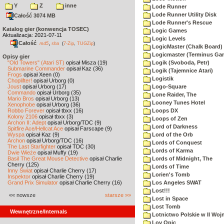
Y
Z
inne
Lode Runner
Lode Runner Utility Disk
Całość 3074 MB
Lode Runner's Rescue
Katalog gier (konwencja TOSEC)
Logic Games
Aktualizacja: 2021-07-11
Logic Levels
Całość
,
md5
sha
(
7-Zip
,
TUGZip
)
LogicMaster (Chalk Board)
Logicmaster (Terminus Ga
Opisy gier
"Old Towers" (Atari ST)
opisał Misza (19)
Logik (Svoboda, Petr)
Submarine Commander
opisał Kaz (36)
Logik (Tajemnice Atari)
Frogs
opisał Xeen (0)
Logistik
Choplifter!
opisał Urborg (0)
Joust
opisał Urborg (17)
Logo-Square
Commando
opisał Urborg (35)
Lone Raider, The
Mario Bros
opisał Urborg (13)
Looney Tunes Hotel
Xenophobe
opisał Urborg (36)
Robbo Forever
opisał tbxx (16)
Loops DX
Kolony 2106
opisał tbxx (3)
Loops of Zen
Archon II: Adept
opisał Urborg/TDC (9)
Lord of Darkness
Spitfire Ace/Hellcat Ace
opisał Farscape (9)
Wyspa
opisał Kaz (9)
Lord of the Orb
Archon
opisał Urborg/TDC (16)
Lords of Conquest
The Last Starfighter
opisał TDC (30)
Lords of Karma
Dwie Wieże
opisał Muffy (19)
Basil The Great Mouse Detective
opisał Charlie
Lords of Midnight, The
Cherry (125)
Lords of Time
Inny Świat
opisał Charlie Cherry (17)
Lorien's Tomb
Inspektor
opisał Charlie Cherry (19)
Grand Prix Simulator
opisał Charlie Cherry (16)
Los Angeles SWAT
Lost!!!
«« nowsze
starsze »»
Lost in Space
Lost Tomb
Wewnętrzne/Internals
Lotnictwo Polskie w II Woj
Lov Opic