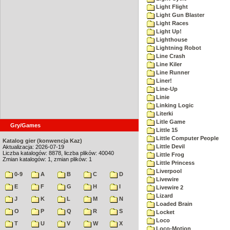
Light Flight
Light Gun Blaster
Light Races
Light Up!
Lighthouse
Lightning Robot
Line Crash
Line Kiler
Line Runner
Liner!
Line-Up
Linie
Linking Logic
Literki
Litle Game
Gry/Games
Little 15
Little Computer People
Katalog gier (konwencja Kaz)
Little Devil
Aktualizacja: 2026-07-19
Liczba katalogów: 8878, liczba plików: 40040
Little Frog
Zmian katalogów: 1, zmian plików: 1
Little Princess
Liverpool
0-9
A
B
C
D
Livewire
E
F
G
H
I
Livewire 2
Lizard
J
K
L
M
N
Loaded Brain
O
P
Q
R
S
Locket
Loco
T
U
V
W
X
Loco-Motion