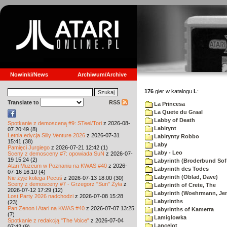
Nowinki/News
Archiwum/Archive
176
gier w katalogu
L
:
Translate to
RSS
La Princesa
La Quete du Graal
Labby of Death
Spotkanie z demosceną #9: STeel/Tori
z 2026-08-
Labirynt
07 20:49 (8)
Letnia edycja Silly Venture 2026
z 2026-07-31
Labirynty Robbo
15:41 (38)
Laby
Pamięci Jurgiego
z 2026-07-21 12:42 (1)
Laby - Leo
Sceny z demosceny #7: opowiada SuN
z 2026-07-
19 15:24 (2)
Labyrinth (Broderbund Sof
Atari Muzeum w Poznaniu na KWAS #40
z 2026-
Labyrinth des Todes
07-16 16:10 (4)
Labyrinth (Oblad, Dave)
Nie żyje kolega Pecuś
z 2026-07-13 18:00 (30)
Sceny z demosceny #7 - Grzegorz "Sun" Żyła
z
Labyrinth of Crete, The
2026-07-12 17:29 (12)
Labyrinth (Woehrmann, Je
Lost Party 2026 nadchodzi
z 2026-07-08 15:28
Labyrinths
(23)
Pan Zenon i Atari na KWAS #40
z 2026-07-07 13:25
Labyrinths of Kamerra
(7)
Lamiglowka
Spotkanie z redakcją "The Voice"
z 2026-07-04
Lancelot
07:42 (9)