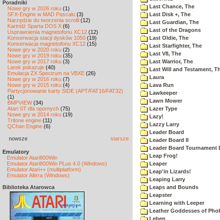
Poradniki
Last Chance, The
Nowe gry w 2026 roku
(1)
SFX-Engine w MAD Pascalu
(3)
Last Disk +, The
Narzędzie do tworzenia scrolli
(12)
Last Guardian, The
Kartridż Sparta DOS X
(6)
Last of the Dragons
Usprawnienia magnetofonu XC12
(12)
Konserwacja stacji dysków 1050
(19)
Last Oldie, The
Konserwacja magnetofonu XC12
(15)
Last Starfighter, The
Nowe gry w 2020 roku
(2)
Last V8, The
Nowe gry w 2019 roku
(35)
Nowe gry w 2017 roku
(3)
Last Warrior, The
Larek pokazuje
(40)
Last Will and Testament, T
Emulacja ZX Spectrum na VBXE
(26)
Laura
Nowe gry w 2016 roku
(7)
Nowe gry w 2015 roku
(4)
Lava Run
Partycjonowanie karty SIDE (APT/FAT16/FAT32)
Lawkeeper
(1)
Lawn Mower
BMPVIEW
(34)
Atari ST dla opornych
(75)
Lazer Type
Nowe gry w 2014 roku
(19)
Lazy!
Tritone engine
(11)
Lazzy Larry
QChan Engine
(6)
Leader Board
nowsze
starsze
Leader Board II
Leader Board Tournament 
Emulatory
Leap Frog!
Emulator Atari800Win
Emulator Atari800Win PLus 4.0 (Windows)
Leaper
Emulator Atari++ (multiplatform)
Leap'in Lizards!
Emulator Altirra (Windows)
Leaping Larry
Biblioteka Atarowca
Leaps and Bounds
Leapster
Learning with Leeper
Leather Goddesses of Pho
Leben