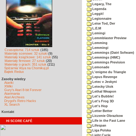
Legacy, The
Legenda
Leggit!
Legionnaire
Leise Tod, Der
L.E.M
Lemingi
Lemmblaster Preview
Lemming
Lemmingi
Czasopisma: 714 sztuk
(185)
Lemmings (Datri Sofware)
Materiały scenowe: 32 sztuki
(9)
Materiały książkowe: 141 sztuk
(55)
Lemmings (HMC)
Materiały firmowe: 27 sztuk
(20)
Lemmings Prevision
Materiały o grach: 351 sztuk
(211)
Lemonade
Spiżarnia Voya na Chomikuj.pl
Bajtek Redux
L'enigme du Triangle
Lepus Revenge
Zasoby wiedzy
Letec v Jeskyni
Atariki
XWiki
Letecky Utok
Gury's Atari 8-bit Forever
Lethal Weapon
Atarimania
Let's Bubble!
Atari Archives
Drygol's Retro Hacks
Let's Frog 3D
XL Search
Let's Hop
Letter Better
Kontakt
Liczenie Obrazkow
Life in the Fast Lane
HI SCORE CAFÉ
Lifespan
Liga Polska
Light Cycle