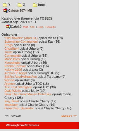
Y
Z
inne
Całość 3074 MB
Katalog gier (konwencja TOSEC)
Aktualizacja: 2021-07-11
Całość
,
md5
sha
(
7-Zip
,
TUGZip
)
Opisy gier
"Old Towers" (Atari ST)
opisał Misza (19)
Submarine Commander
opisał Kaz (36)
Frogs
opisał Xeen (0)
Choplifter!
opisał Urborg (0)
Joust
opisał Urborg (17)
Commando
opisał Urborg (35)
Mario Bros
opisał Urborg (13)
Xenophobe
opisał Urborg (36)
Robbo Forever
opisał tbxx (16)
Kolony 2106
opisał tbxx (3)
Archon II: Adept
opisał Urborg/TDC (9)
Spitfire Ace/Hellcat Ace
opisał Farscape (9)
Wyspa
opisał Kaz (9)
Archon
opisał Urborg/TDC (16)
The Last Starfighter
opisał TDC (30)
Dwie Wieże
opisał Muffy (19)
Basil The Great Mouse Detective
opisał Charlie
Cherry (125)
Inny Świat
opisał Charlie Cherry (17)
Inspektor
opisał Charlie Cherry (19)
Grand Prix Simulator
opisał Charlie Cherry (16)
«« nowsze
starsze »»
Wewnętrzne/Internals