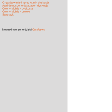
Organizowanie imprez Atari - dyskusja
Atari demoscene database - dyskusja
Colony Mobile - dyskusja
Colony Mobile - projekt
Statystyki
Nowinki
tworzone dzięki
CuteNews