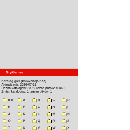
Gry/Games
Katalog gier (konwencja Kaz)
Aktualizacja: 2026-07-19
Liczba katalogów: 8878, liczba plików: 40040
Zmian katalogów: 1, zmian plików: 1
0-9
A
B
C
D
E
F
G
H
I
J
K
L
M
N
O
P
Q
R
S
T
U
V
W
X