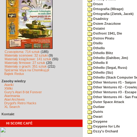
Orson
Ortografia (Mirage)
Ortografia (Zietek, Jacek)
Osadnicy
Osiem Znaczkow
Ostatni
Ostfront 1941, Die
Ostrov Piratu
Otello
Othello
Czasopisma: 714 sztuk
(185)
Othello Blitz
Materiały scenowe: 32 sztuki
(9)
Othello (Dahlber, Jim)
Materiały książkowe: 141 sztuk
(55)
Materiały firmowe: 27 sztuk
(20)
Othello II
Materiały o grach: 351 sztuk
(211)
Othello (Segal, Russ)
Spiżarnia Voya na Chomikuj.pl
Othello (Siz)
Bajtek Redux
Othello (Stack Computer Se
Zasoby wiedzy
Other Ventures #1 - Saigon 
Atariki
Other Ventures #2 - Crowle
XWiki
Gury's Atari 8-bit Forever
Other Ventures #3 - Escape
Atarimania
Other Ventures #4 - San Fr
Atari Archives
Outer Space Attack
Drygol's Retro Hacks
XL Search
Outlaw
Outris
Kontakt
Owari
Oxygene
HI SCORE CAFÉ
Oxygene for Life
Ozzy's Orchard