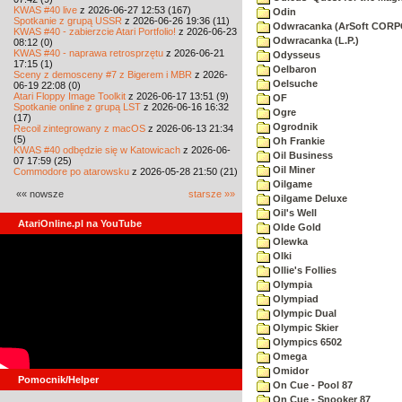
KWAS #40 live
z 2026-06-27 12:53 (167)
Odin
Spotkanie z grupą USSR
z 2026-06-26 19:36 (11)
Odwracanka (ArSoft COR
KWAS #40 - zabierzcie Atari Portfolio!
z 2026-06-23
Odwracanka (L.P.)
08:12 (0)
KWAS #40 - naprawa retrosprzętu
z 2026-06-21
Odysseus
17:15 (1)
Oelbaron
Sceny z demosceny #7 z Bigerem i MBR
z 2026-
Oelsuche
06-19 22:08 (0)
Atari Floppy Image Toolkit
z 2026-06-17 13:51 (9)
OF
Spotkanie online z grupą LST
z 2026-06-16 16:32
Ogre
(17)
Ogrodnik
Recoil zintegrowany z macOS
z 2026-06-13 21:34
(5)
Oh Frankie
KWAS #40 odbędzie się w Katowicach
z 2026-06-
Oil Business
07 17:59 (25)
Oil Miner
Commodore po atarowsku
z 2026-05-28 21:50 (21)
Oilgame
«« nowsze
starsze »»
Oilgame Deluxe
Oil's Well
AtariOnline.pl na YouTube
Olde Gold
Olewka
Olki
Ollie's Follies
Olympia
Olympiad
Olympic Dual
Olympic Skier
Olympics 6502
Omega
Omidor
Pomocnik/Helper
On Cue - Pool 87
On Cue - Snooker 87