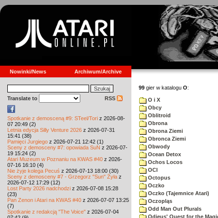
Nowinki/News
Archiwum/Archive
99
gier w katalogu
O
:
Translate to
RSS
O i X
Obcy
Oblitroid
Spotkanie z demosceną #9: STeel/Tori
z 2026-08-
Obrona
07 20:49 (2)
Letnia edycja Silly Venture 2026
z 2026-07-31
Obrona Ziemi
15:41 (38)
Obronca Ziemi
Pamięci Jurgiego
z 2026-07-21 12:42 (1)
Obwody
Sceny z demosceny #7: opowiada SuN
z 2026-07-
19 15:24 (2)
Ocean Detox
Atari Muzeum w Poznaniu na KWAS #40
z 2026-
Ochos Locos
07-16 16:10 (4)
OCI
Nie żyje kolega Pecuś
z 2026-07-13 18:00 (30)
Sceny z demosceny #7 - Grzegorz "Sun" Żyła
z
Octopus
2026-07-12 17:29 (12)
Oczko
Lost Party 2026 nadchodzi
z 2026-07-08 15:28
Oczko (Tajemnice Atari)
(23)
Pan Zenon i Atari na KWAS #40
z 2026-07-07 13:25
Oczopląs
(7)
Odd Man Out Plurals
Spotkanie z redakcją "The Voice"
z 2026-07-04
Odieus' Quest for the Magi
07:42 (9)