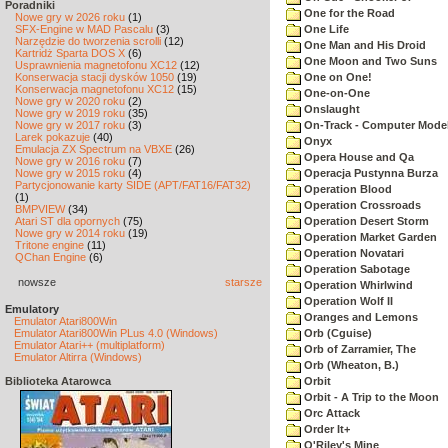
Poradniki
One for the Road
Nowe gry w 2026 roku
(1)
SFX-Engine w MAD Pascalu
(3)
One Life
Narzędzie do tworzenia scrolli
(12)
One Man and His Droid
Kartridż Sparta DOS X
(6)
One Moon and Two Suns
Usprawnienia magnetofonu XC12
(12)
Konserwacja stacji dysków 1050
(19)
One on One!
Konserwacja magnetofonu XC12
(15)
One-on-One
Nowe gry w 2020 roku
(2)
Onslaught
Nowe gry w 2019 roku
(35)
Nowe gry w 2017 roku
(3)
On-Track - Computer Model
Larek pokazuje
(40)
Onyx
Emulacja ZX Spectrum na VBXE
(26)
Opera House and Qa
Nowe gry w 2016 roku
(7)
Nowe gry w 2015 roku
(4)
Operacja Pustynna Burza
Partycjonowanie karty SIDE (APT/FAT16/FAT32)
Operation Blood
(1)
Operation Crossroads
BMPVIEW
(34)
Atari ST dla opornych
(75)
Operation Desert Storm
Nowe gry w 2014 roku
(19)
Operation Market Garden
Tritone engine
(11)
Operation Novatari
QChan Engine
(6)
Operation Sabotage
nowsze
starsze
Operation Whirlwind
Operation Wolf II
Emulatory
Oranges and Lemons
Emulator Atari800Win
Emulator Atari800Win PLus 4.0 (Windows)
Orb (Cguise)
Emulator Atari++ (multiplatform)
Orb of Zarramier, The
Emulator Altirra (Windows)
Orb (Wheaton, B.)
Biblioteka Atarowca
Orbit
Orbit - A Trip to the Moon
Orc Attack
Order It+
O'Riley's Mine