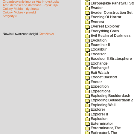
Organizowanie imprez Atari - dyskusja
Europejskie Panstwa I Sto
Atari demoscene database - dyskusja
Evader
Colony Mobile - dyskusja
Colony Mobile - projekt
Evader Construction Set
Statystyki
Evening Of Horror
Everest
Everest Explorer
Everything Goes
Nowinki
tworzone dzięki
CuteNews
Evil Realm of Darkness
Evolution
Examiner II
Excalibur
Excelsor
Excelsor II Stratosphere
Exchange
Exchange!
Exit Watch
Exocet Blastoff
Exoter
Expedition
Expeditions
Exploding Boulderdash
Exploding Boulderdash 2
Exploding Wall
Explorer
Explorer II
Explosion
Exterminator
Exterminator, The
Extirpator!, The