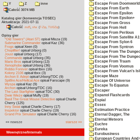
Escape From Doomworld
Y
Z
inne
Escape From Earth
Całość 3074 MB
Escape From Epsilon
Escape From Epsilon+
Katalog gier (konwencja TOSEC)
Aktualizacja: 2021-07-11
Escape From Gross
Całość
,
md5
sha
(
7-Zip
,
TUGZip
)
Escape From Hell
Escape From Perilous
Opisy gier
Escape From Satellite A
"Old Towers" (Atari ST)
opisał Misza (19)
Escape From Sylon 6
Submarine Commander
opisał Kaz (36)
Frogs
opisał Xeen (0)
Escape From Syntron
Choplifter!
opisał Urborg (0)
Escape From The Dungeo
Joust
opisał Urborg (17)
Escape From The Dungeo
Commando
opisał Urborg (35)
Escape From Traam
Mario Bros
opisał Urborg (13)
Xenophobe
opisał Urborg (36)
Escape From Voomus
Robbo Forever
opisał tbxx (16)
Escape From Vulcan's Isl
Kolony 2106
opisał tbxx (3)
Escape Maze
Archon II: Adept
opisał Urborg/TDC (9)
Spitfire Ace/Hellcat Ace
opisał Farscape (9)
Escape Of Universe
Wyspa
opisał Kaz (9)
Escape To Equatus
Archon
opisał Urborg/TDC (16)
Escaper
The Last Starfighter
opisał TDC (30)
Espanol Flashcards
Dwie Wieże
opisał Muffy (19)
Basil The Great Mouse Detective
opisał Charlie
Espial
Cherry (125)
Essex
Inny Świat
opisał Charlie Cherry (17)
Estimation Practice
Inspektor
opisał Charlie Cherry (19)
Grand Prix Simulator
opisał Charlie Cherry (16)
Eternal Dagger, The
Eternal Meteors
«« nowsze
starsze »»
Euchre
Eureka
Wewnętrzne/Internals
Eurobusiness
European Countries And 