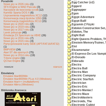
Poradniki
Egg Catcher (v2)
Nowe gry w 2026 roku
(1)
Eggard
SFX-Engine w MAD Pascalu
(3)
Narzędzie do tworzenia scrolli
(12)
Eggnapper
Kartridż Sparta DOS X
(6)
Egon
Usprawnienia magnetofonu XC12
(12)
Egypt Adventure
Konserwacja stacji dysków 1050
(19)
Egypt Ball!
Konserwacja magnetofonu XC12
(15)
Nowe gry w 2020 roku
(2)
Egzamin Z Fizyki
Nowe gry w 2019 roku
(35)
Eidolon Construction Set,
Nowe gry w 2017 roku
(3)
Eidolon, The
Larek pokazuje
(40)
Emulacja ZX Spectrum na VBXE
(26)
Eight Ball
Nowe gry w 2016 roku
(7)
Eight Queens Problem, T
Nowe gry w 2015 roku
(4)
Einstein MemoryTrainer, 
Partycjonowanie karty SIDE (APT/FAT16/FAT32)
Eist
(1)
BMPVIEW
(34)
Ekzamenator
Atari ST dla opornych
(75)
El Expreso De Los Vampi
Nowe gry w 2014 roku
(19)
El-Dorado
Tritone engine
(11)
QChan Engine
(6)
Eldorado
Electra
nowsze
starsze
Electra Ball
Electra Man
Emulatory
Electric Company
Emulator Atari800Win
Emulator Atari800Win PLus 4.0 (Windows)
Electric Starfish
Emulator Atari++ (multiplatform)
Electrician
Emulator Altirra (Windows)
Electro Eric
Biblioteka Atarowca
Electro Maniac!
Electro Maze
Electroblasters
Electroids, The
Electronic Cubist