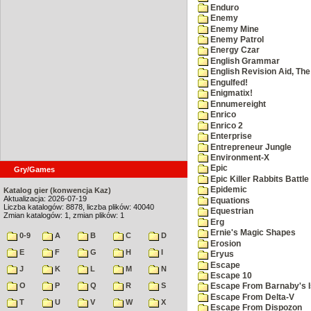
Enduro
Enemy
Enemy Mine
Enemy Patrol
Energy Czar
English Grammar
English Revision Aid, The
Engulfed!
Enigmatix!
Ennumereight
Enrico
Enrico 2
Enterprise
Entrepreneur Jungle
Environment-X
Epic
Gry/Games
Epic Killer Rabbits Battle
Epidemic
Katalog gier (konwencja Kaz)
Aktualizacja: 2026-07-19
Equations
Liczba katalogów: 8878, liczba plików: 40040
Equestrian
Zmian katalogów: 1, zmian plików: 1
Erg
Ernie's Magic Shapes
0-9
A
B
C
D
Erosion
E
F
G
H
I
Eryus
Escape
J
K
L
M
N
Escape 10
O
P
Q
R
S
Escape From Barnaby's I
Escape From Delta-V
T
U
V
W
X
Escape From Dispozon