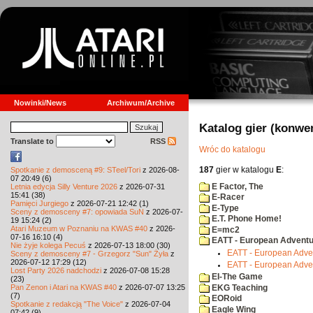
Nowinki/News
Archiwum/Archive
Katalog gier (konwe
Translate to
RSS
Wróc do katalogu
187
gier w katalogu
E
:
Spotkanie z demosceną #9: STeel/Tori
z 2026-08-
07 20:49 (6)
E Factor, The
Letnia edycja Silly Venture 2026
z 2026-07-31
15:41 (38)
E-Racer
Pamięci Jurgiego
z 2026-07-21 12:42 (1)
E-Type
Sceny z demosceny #7: opowiada SuN
z 2026-07-
E.T. Phone Home!
19 15:24 (2)
Atari Muzeum w Poznaniu na KWAS #40
z 2026-
E=mc2
07-16 16:10 (4)
EATT - European Adventu
Nie żyje kolega Pecuś
z 2026-07-13 18:00 (30)
EATT - European Adven
Sceny z demosceny #7 - Grzegorz "Sun" Żyła
z
2026-07-12 17:29 (12)
EATT - European Adven
Lost Party 2026 nadchodzi
z 2026-07-08 15:28
EI-The Game
(23)
Pan Zenon i Atari na KWAS #40
z 2026-07-07 13:25
EKG Teaching
(7)
EORoid
Spotkanie z redakcją "The Voice"
z 2026-07-04
Eagle Wing
07:42 (9)