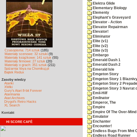
Elektra Glide
Elementary Biology
Elementy
Elephant's Graveyard
Elevator - Action
Elevator Repairman
Elevator!
Eliminator
Elite (v1)
Elite (v2)
Czasopisma: 714 sztuk
(185)
Elite (v3)
Materiały scenowe: 32 sztuki
(9)
Embargo
Materiały książkowe: 141 sztuk
(55)
Emerald Dash 1
Materiały firmowe: 27 sztuk
(20)
Emerald Dash 2
Materiały o grach: 351 sztuk
(211)
Spiżarnia Voya na Chomikuj.pl
Emerald Isle
Bajtek Redux
Emgeton Story
Emgeton Story 1 Blazniv
Zasoby wiedzy
Atariki
Emgeton Story 2 Prepade
XWiki
Emgeton Story 3 Navrat d
Gury's Atari 8-bit Forever
Emil-Hilf
Atarimania
Emilnator
Atari Archives
Drygol's Retro Hacks
Emperor, The
XL Search
Empire
Empire Of The Over-Mind
Kontakt
Emulator
Enchanter
HI SCORE CAFÉ
Encounter!
Endless Bugs From Mnt 
Endless Road Runner