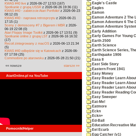
Eagle's Castle
KWAS #40 live
z 2026-06-27 12:53 (167)
Spotkanie z grupą USSR
z 2026-06-26 19:36 (11)
Eagles
KWAS #40 - zabierzcie Atari Portfolio!
z 2026-06-23
Eamon
08:12 (0)
Eamon Adventure 2 The La
KWAS #40 - naprawa retrosprzętu
z 2026-06-21
17:15 (1)
Eamon Adventure 6 The D
Sceny z demosceny #7 z Bigerem i MBR
z 2026-
Eamon Adventure System
06-19 22:08 (0)
Early Addition
Atari Floppy Image Toolkit
z 2026-06-17 13:51 (9)
Early Games For Young C
Spotkanie online z grupą LST
z 2026-06-16 16:32
(17)
Earth 2500
Recoil zintegrowany z macOS
z 2026-06-13 21:34
Earth Science
(5)
Earth Science Series, Th
KWAS #40 odbędzie się w Katowicach
z 2026-06-
07 17:59 (25)
Earthquake 1906
Commodore po atarowsku
z 2026-05-28 21:50 (21)
Easa II
East Side Story
«« nowsze
starsze »»
Eastern Front 1941
Easy Money
AtariOnline.pl na YouTube
Easy Reader Learn Abou
Easy Reader Learn Abou
Easy Reader Learn Abou
Easy Reader Reading Com
Easy Sweeper
Eat-Me!
Eatmore
Eckn
Eckn+
Ed-Ball
Education Recreative Ma
Pomocnik/Helper
Eel Ecurb
Egg Catcher (v1)