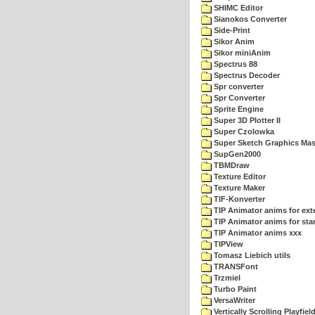
SHIMC Editor
Sianokos Converter
Side-Print
Sikor Anim
Sikor miniAnim
Spectrus 88
Spectrus Decoder
Spr converter
Spr Converter
Sprite Engine
Super 3D Plotter II
Super Czolowka
Super Sketch Graphics Mas
SupGen2000
TBMDraw
Texture Editor
Texture Maker
TIF-Konverter
TIP Animator anims for ex
TIP Animator anims for sta
TIP Animator anims xxx
TIPView
Tomasz Liebich utils
TRANSFont
Trzmiel
Turbo Paint
VersaWriter
Vertically Scrolling Playfiel