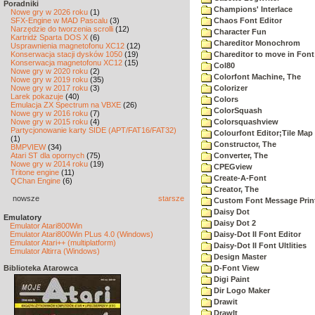
Poradniki
Champions' Interlace
Nowe gry w 2026 roku
(1)
SFX-Engine w MAD Pascalu
(3)
Chaos Font Editor
Narzędzie do tworzenia scrolli
(12)
Character Fun
Kartridż Sparta DOS X
(6)
Chareditor Monochrom
Usprawnienia magnetofonu XC12
(12)
Konserwacja stacji dysków 1050
(19)
Chareditor to move in Font
Konserwacja magnetofonu XC12
(15)
Col80
Nowe gry w 2020 roku
(2)
Colorfont Machine, The
Nowe gry w 2019 roku
(35)
Nowe gry w 2017 roku
(3)
Colorizer
Larek pokazuje
(40)
Colors
Emulacja ZX Spectrum na VBXE
(26)
ColorSquash
Nowe gry w 2016 roku
(7)
Nowe gry w 2015 roku
(4)
Colorsquashview
Partycjonowanie karty SIDE (APT/FAT16/FAT32)
Colourfont Editor;Tile Map 
(1)
Constructor, The
BMPVIEW
(34)
Atari ST dla opornych
(75)
Converter, The
Nowe gry w 2014 roku
(19)
CPEGview
Tritone engine
(11)
Create-A-Font
QChan Engine
(6)
Creator, The
nowsze
starsze
Custom Font Message Print
Daisy Dot
Emulatory
Daisy Dot 2
Emulator Atari800Win
Emulator Atari800Win PLus 4.0 (Windows)
Daisy-Dot II Font Editor
Emulator Atari++ (multiplatform)
Daisy-Dot II Font Ultlities
Emulator Altirra (Windows)
Design Master
Biblioteka Atarowca
D-Font View
Digi Paint
Dir Logo Maker
Drawit
DrawIt