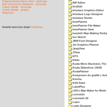
Organizowanie imprez Atari - dyskusja
INP Editor
Atari demoscene database - dyskusja
InstEdit
Colony Mobile - dyskusja
Colony Mobile - projekt
Interlace Graphics Editor
Statystyki
Interlace Logo Designer
Interlace Studio
InterPainter
InterPainter File Maker
Nowinki
tworzone dzięki
CuteNews
InterPainter View
Isopleth Map-Making Pack
Iso-Sketch
JBW Font Designer
Jet Graphics Planner
JpegView
JView
KFX
Kleks
Koala Micro Illustrator, The
Koala Slideshow 130XE
KoalaPainter
Kompresor do grafiki z An
Krecha
KSS-Paint
LabelPlus
LBS's Map Maker for Mode 
Leonardo
Leonardo 92
Lepix
Light Designer