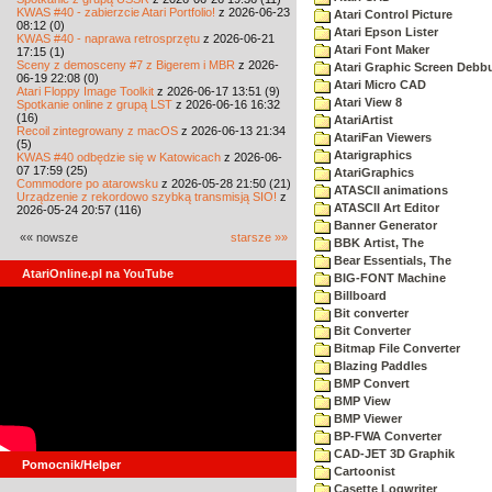
KWAS #40 - zabierzcie Atari Portfolio!
z 2026-06-23
Atari Control Picture
08:12 (0)
Atari Epson Lister
KWAS #40 - naprawa retrosprzętu
z 2026-06-21
Atari Font Maker
17:15 (1)
Sceny z demosceny #7 z Bigerem i MBR
z 2026-
Atari Graphic Screen Debb
06-19 22:08 (0)
Atari Micro CAD
Atari Floppy Image Toolkit
z 2026-06-17 13:51 (9)
Atari View 8
Spotkanie online z grupą LST
z 2026-06-16 16:32
(16)
AtariArtist
Recoil zintegrowany z macOS
z 2026-06-13 21:34
AtariFan Viewers
(5)
Atarigraphics
KWAS #40 odbędzie się w Katowicach
z 2026-06-
07 17:59 (25)
AtariGraphics
Commodore po atarowsku
z 2026-05-28 21:50 (21)
ATASCII animations
Urządzenie z rekordowo szybką transmisją SIO!
z
ATASCII Art Editor
2026-05-24 20:57 (116)
Banner Generator
«« nowsze
starsze »»
BBK Artist, The
Bear Essentials, The
AtariOnline.pl na YouTube
BIG-FONT Machine
Billboard
Bit converter
Bit Converter
Bitmap File Converter
Blazing Paddles
BMP Convert
BMP View
BMP Viewer
BP-FWA Converter
CAD-JET 3D Graphik
Pomocnik/Helper
Cartoonist
Casette Logwriter