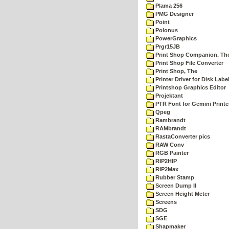
Plama 256
PMG Designer
Point
Polonus
PowerGraphics
Prgr15JB
Print Shop Companion, Th
Print Shop File Converter
Print Shop, The
Printer Driver for Disk Labe
Printshop Graphics Editor
Projektant
PTR Font for Gemini Printe
Qpeg
Rambrandt
RAMbrandt
RastaConverter pics
RAW Conv
RGB Painter
RIP2HIP
RIP2Max
Rubber Stamp
Screen Dump II
Screen Height Meter
Screens
SDG
SGE
Shapmaker