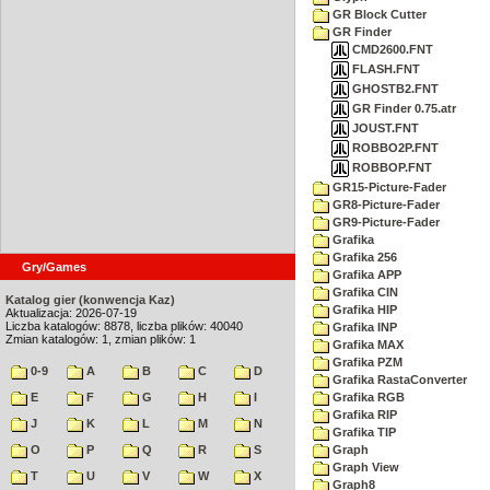
GR Block Cutter
GR Finder
CMD2600.FNT
FLASH.FNT
GHOSTB2.FNT
GR Finder 0.75.atr
JOUST.FNT
ROBBO2P.FNT
ROBBOP.FNT
GR15-Picture-Fader
GR8-Picture-Fader
GR9-Picture-Fader
Grafika
Grafika 256
Gry/Games
Grafika APP
Grafika CIN
Katalog gier (konwencja Kaz)
Grafika HIP
Aktualizacja: 2026-07-19
Liczba katalogów: 8878, liczba plików: 40040
Grafika INP
Zmian katalogów: 1, zmian plików: 1
Grafika MAX
Grafika PZM
0-9
A
B
C
D
Grafika RastaConverter
E
F
G
H
I
Grafika RGB
Grafika RIP
J
K
L
M
N
Grafika TIP
O
P
Q
R
S
Graph
Graph View
T
U
V
W
X
Graph8