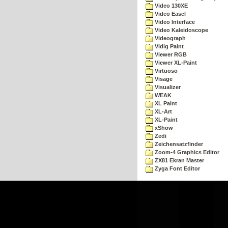
Video 130XE
Video Easel
Video Interface
Video Kaleidoscope
Videograph
Vidig Paint
Viewer RGB
Viewer XL-Paint
Virtuoso
Visage
Visualizer
WEAK
XL Paint
XL-Art
XL-Paint
xShow
Zedi
Zeichensatzfinder
Zoom-4 Graphics Editor
ZX81 Ekran Master
Zyga Font Editor