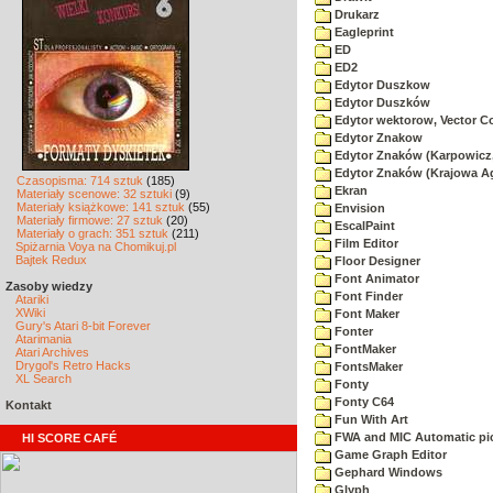
Drukarz
Eagleprint
ED
ED2
Edytor Duszkow
Edytor Duszków
Edytor wektorow, Vector C
Edytor Znakow
Edytor Znaków (Karpowicz,
Edytor Znaków (Krajowa A
Czasopisma: 714 sztuk
(185)
Ekran
Materiały scenowe: 32 sztuki
(9)
Materiały książkowe: 141 sztuk
(55)
Envision
Materiały firmowe: 27 sztuk
(20)
EscalPaint
Materiały o grach: 351 sztuk
(211)
Film Editor
Spiżarnia Voya na Chomikuj.pl
Bajtek Redux
Floor Designer
Font Animator
Zasoby wiedzy
Font Finder
Atariki
XWiki
Font Maker
Gury's Atari 8-bit Forever
Fonter
Atarimania
FontMaker
Atari Archives
Drygol's Retro Hacks
FontsMaker
XL Search
Fonty
Fonty C64
Kontakt
Fun With Art
FWA and MIC Automatic pic
HI SCORE CAFÉ
Game Graph Editor
Gephard Windows
Glyph