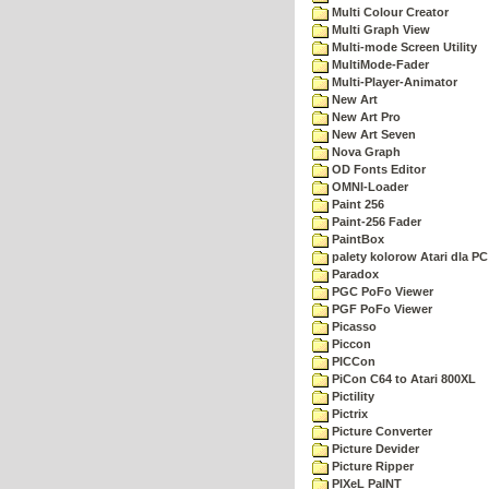
Multi Colour Creator
Multi Graph View
Multi-mode Screen Utility
MultiMode-Fader
Multi-Player-Animator
New Art
New Art Pro
New Art Seven
Nova Graph
OD Fonts Editor
OMNI-Loader
Paint 256
Paint-256 Fader
PaintBox
palety kolorow Atari dla PC
Paradox
PGC PoFo Viewer
PGF PoFo Viewer
Picasso
Piccon
PICCon
PiCon C64 to Atari 800XL
Pictility
Pictrix
Picture Converter
Picture Devider
Picture Ripper
PIXeL PaINT