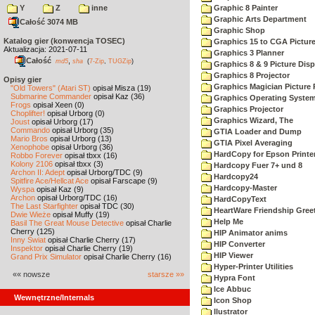
Y
Z
inne
Graphic 8 Painter
Graphic Arts Department
Całość 3074 MB
Graphic Shop
Katalog gier (konwencja TOSEC)
Graphics 15 to CGA Picture
Aktualizacja: 2021-07-11
Graphics 3 Planner
Całość
,
md5
sha
(
7-Zip
,
TUGZip
)
Graphics 8 & 9 Picture Disp
Graphics 8 Projector
Opisy gier
Graphics Magician Picture P
"Old Towers" (Atari ST)
opisał Misza (19)
Submarine Commander
opisał Kaz (36)
Graphics Operating System
Frogs
opisał Xeen (0)
Graphics Projector
Choplifter!
opisał Urborg (0)
Graphics Wizard, The
Joust
opisał Urborg (17)
Commando
opisał Urborg (35)
GTIA Loader and Dump
Mario Bros
opisał Urborg (13)
GTIA Pixel Averaging
Xenophobe
opisał Urborg (36)
HardCopy for Epson Printe
Robbo Forever
opisał tbxx (16)
Kolony 2106
opisał tbxx (3)
Hardcopy Fuer 7+ und 8
Archon II: Adept
opisał Urborg/TDC (9)
Hardcopy24
Spitfire Ace/Hellcat Ace
opisał Farscape (9)
Hardcopy-Master
Wyspa
opisał Kaz (9)
Archon
opisał Urborg/TDC (16)
HardCopyText
The Last Starfighter
opisał TDC (30)
HeartWare Friendship Gree
Dwie Wieże
opisał Muffy (19)
Help Me
Basil The Great Mouse Detective
opisał Charlie
Cherry (125)
HIP Animator anims
Inny Świat
opisał Charlie Cherry (17)
HIP Converter
Inspektor
opisał Charlie Cherry (19)
HIP Viewer
Grand Prix Simulator
opisał Charlie Cherry (16)
Hyper-Printer Utilities
«« nowsze
starsze »»
Hypra Font
Ice Abbuc
Wewnętrzne/Internals
Icon Shop
Ilustrator