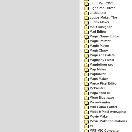
Light Pen CX70
Light Pen Driver
LittleLister
Logos Maker, The
Ludek Maker
MAD Designer
Mad Editor
Magic Game Editor
Magic Painter
Magic Player
MagicChar+
Magiczna Paleta
Magiczny Punkt
Mandelbrot set
Map Maker
Mapmaker
Maps Maker
Marco Pixel Editor
McPainter
Mega Font II+
Micro Illustrator
Micro-Painter
Mini Camo Fonter
Mode 9 Pixel Averaging
Movie Maker
Movie Maker animations
MP
MPE-MIC Converter