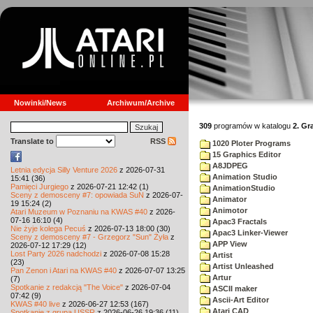
Nowinki/News
Archiwum/Archive
309
programów w katalogu
2. Gr
Translate to
RSS
1020 Ploter Programs
15 Graphics Editor
A8JDPEG
Letnia edycja Silly Venture 2026
z 2026-07-31
Animation Studio
15:41 (36)
Pamięci Jurgiego
z 2026-07-21 12:42 (1)
AnimationStudio
Sceny z demosceny #7: opowiada SuN
z 2026-07-
Animator
19 15:24 (2)
Animotor
Atari Muzeum w Poznaniu na KWAS #40
z 2026-
07-16 16:10 (4)
Apac3 Fractals
Nie żyje kolega Pecuś
z 2026-07-13 18:00 (30)
Apac3 Linker-Viewer
Sceny z demosceny #7 - Grzegorz "Sun" Żyła
z
APP View
2026-07-12 17:29 (12)
Lost Party 2026 nadchodzi
z 2026-07-08 15:28
Artist
(23)
Artist Unleashed
Pan Zenon i Atari na KWAS #40
z 2026-07-07 13:25
Artur
(7)
Spotkanie z redakcją "The Voice"
z 2026-07-04
ASCII maker
07:42 (9)
Ascii-Art Editor
KWAS #40 live
z 2026-06-27 12:53 (167)
Atari CAD
Spotkanie z grupą USSR
z 2026-06-26 19:36 (11)