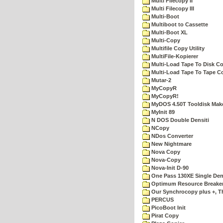
Multi Filecopy II
Multi Filecopy III
Multi-Boot
Multiboot to Cassette
Multi-Boot XL
Multi-Copy
Multifile Copy Utility
MultiFile-Kopierer
Multi-Load Tape To Disk Co
Multi-Load Tape To Tape C
Mutar-2
MyCopyR
MyCopyR!
MyDOS 4.50T Tooldisk Mak
MyInit 89
N DOS Double Densiti
NCopy
NDos Converter
New Nightmare
Nova Copy
Nova-Copy
Nova-Init D-90
One Pass 130XE Single Dens
Optimum Resource Breake
Our Synchrocopy plus +, T
PERCUS
PicoBoot Init
Pirat Copy