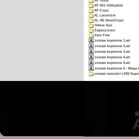
XF Tools
XF-551 Utilitydisk
XF-Copy
XL Laconizer
XL-XE SmartCopy
Yellow Sun
Zagęszczacz
Zero Free
zestaw kopierow 1.atr
zestaw kopierow 2.atr
zestaw kopierow 3.atr
zestaw kopierow 4.atr
zestaw kopierow 5.atr
zestaw kopierow 6 - Mega-C
zestaw narzedzi LDW Supe