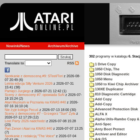
Nowinki/News
Archiwum/Archive
302
programy w katalogu
6. Stac
Translate to
RSS
1 Drive Copy
1050 Chip, The
1050 Disk Diagnostic
Spotkanie z demosceną #9: STeel/Tori
z 2026-08-
1050 Menu
07 20:49 (6)
Letnia edycja Silly Venture 2026
z 2026-07-31
1050 to Kiwi Chip Archiver
15:41 (38)
130XE Duplicator
Pamięci Jurgiego
z 2026-07-21 12:42 (1)
810 Diagnostic Cartridge
Sceny z demosceny #7: opowiada SuN
z 2026-07-
19 15:24 (2)
Add Copy
Atari Muzeum w Poznaniu na KWAS #40
z 2026-
Add-Copy
07-16 16:10 (4)
Advanced Protection Disk
Nie żyje kolega Pecuś
z 2026-07-13 18:00 (30)
Sceny z demosceny #7 - Grzegorz "Sun" Żyła
z
ALFA X
2026-07-12 17:29 (12)
Alpha Utils-Rambo Copy & 
Lost Party 2026 nadchodzi
z 2026-07-08 15:28
Anti-Spec
(23)
Pan Zenon i Atari na KWAS #40
z 2026-07-07 13:25
Anty Boot Protect
(7)
Archiver and Editor
Spotkanie z redakcją "The Voice"
z 2026-07-04
Ark OS
07:42 (9)