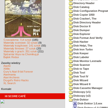
Directory Header
Disk Catalog
Disk Configuration Progra
Disk Copier 1050
Disk Cracker!, The
Disk Directory Header
Disk Doctor II
Disk Dumper
Disk Explorer
Disk Format And Verify
Czasopisma: 714 sztuk
(185)
Disk Hacker
Materiały scenowe: 32 sztuki
(9)
Materiały książkowe: 141 sztuk
(55)
Disk Helpi, The
Materiały firmowe: 27 sztuk
(20)
Disk Iron Turbo
Materiały o grach: 351 sztuk
(211)
Disk Keeper
Spiżarnia Voya na Chomikuj.pl
Bajtek Redux
Disk Labeler
Disk Monitor Lestrade
Zasoby wiedzy
Disk Scanner
Atariki
XWiki
Disk to Tape
Gury's Atari 8-bit Forever
Disk Tool
Atarimania
Disk Tool IV
Atari Archives
Drygol's Retro Hacks
Disk Wizard
XL Search
Disk Wizard II
Disk-Cassette Manager
Kontakt
Diskcopy (v1)
Diskcopy (v2)
HI SCORE CAFÉ
Disk-Doktor
Disk-Doktor 1.0.xex
Disk-Doktor v1.0 (1989)(