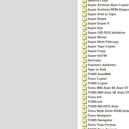
Spektra Copy
Super Archiver Byte Copier
Super Archiver RPM-Diagno
Super Disk to Tape
Super Duper
Super Duper II
Super Eye
Super GIE-DOS Initializer
Super Mover
Super Multi Filecopy
Super Tape Copier
Super-Copy
Super-Init'90
Syncopy
Szperacz dyskowy
Tape to Disk
TOMS AtariIBM
Toms Copier
TOMS Copier
Toms IBM Atari XE Atari ST
TOMS IBM Atari XE Atari S
Toms Init
TOMS Init
TOMS MS-DOS Atari
Toms Multi Drive ROM-Disk
Toms Navigator
TOMS Navigator
Toms Trup-Format