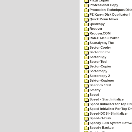
Plaza Copier
Professional Copy
Protection Techniques Disk 
PZ Karen Disk Duplicator I
Quick Menu Maker
Quickopy
Recover
Recover.COM
Rob.C Menu Maker
Scanalyzer, The
Sector Copier
Sector Editor
Sector Spy
Sector Tool
Sector-Copier
Sectorcopy
Sectorcopy 2
Sektor-Kopierer
Sherlock 1050
Smarty
Speed
Speed - Start Initializer
Speed Initializer for Top D
Speed Initializer For Top D
Speed-DOS I-S Initializer
Speed-O-Disk
Speedy 1050 System Softw
Speedy Backup