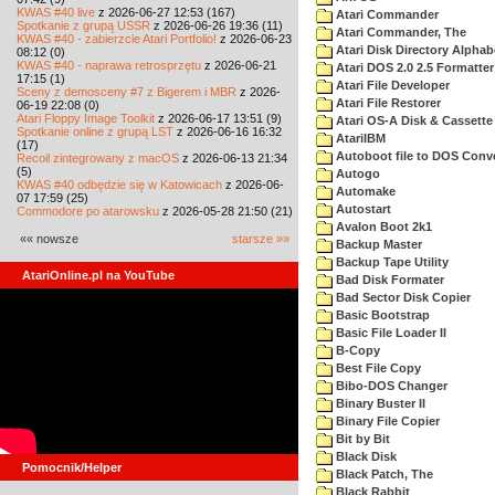
KWAS #40 live
z 2026-06-27 12:53 (167)
Atari Commander
Spotkanie z grupą USSR
z 2026-06-26 19:36 (11)
Atari Commander, The
KWAS #40 - zabierzcie Atari Portfolio!
z 2026-06-23
Atari Disk Directory Alphab
08:12 (0)
KWAS #40 - naprawa retrosprzętu
z 2026-06-21
Atari DOS 2.0 2.5 Formatter
17:15 (1)
Atari File Developer
Sceny z demosceny #7 z Bigerem i MBR
z 2026-
Atari File Restorer
06-19 22:08 (0)
Atari Floppy Image Toolkit
z 2026-06-17 13:51 (9)
Atari OS-A Disk & Cassette 
Spotkanie online z grupą LST
z 2026-06-16 16:32
AtariIBM
(17)
Autoboot file to DOS Conve
Recoil zintegrowany z macOS
z 2026-06-13 21:34
(5)
Autogo
KWAS #40 odbędzie się w Katowicach
z 2026-06-
Automake
07 17:59 (25)
Autostart
Commodore po atarowsku
z 2026-05-28 21:50 (21)
Avalon Boot 2k1
«« nowsze
starsze »»
Backup Master
Backup Tape Utility
AtariOnline.pl na YouTube
Bad Disk Formater
Bad Sector Disk Copier
Basic Bootstrap
Basic File Loader II
B-Copy
Best File Copy
Bibo-DOS Changer
Binary Buster II
Binary File Copier
Bit by Bit
Black Disk
Pomocnik/Helper
Black Patch, The
Black Rabbit