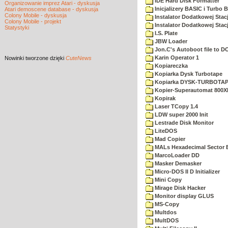
IDE Hard Disk Formatter
Organizowanie imprez Atari - dyskusja
Inicjalizery BASIC i Turbo 
Atari demoscene database - dyskusja
Colony Mobile - dyskusja
Instalator Dodatkowej Stac
Colony Mobile - projekt
Instalator Dodatkowej Stac
Statystyki
I.S. Plate
JBW Loader
Jon.C's Autoboot file to D
Karin Operator 1
Nowinki
tworzone dzięki
CuteNews
Kopiareczka
Kopiarka Dysk Turbotape
Kopiarka DYSK-TURBOTA
Kopier-Superautomat 800X
Kopirak
Laser TCopy 1.4
LDW super 2000 Init
Lestrade Disk Monitor
LiteDOS
Mad Copier
MALs Hexadecimal Sector E
MarcoLoader DD
Masker Demasker
Micro-DOS II D Initializer
Mini Copy
Mirage Disk Hacker
Monitor display GLUS
MS-Copy
Multdos
MultDOS