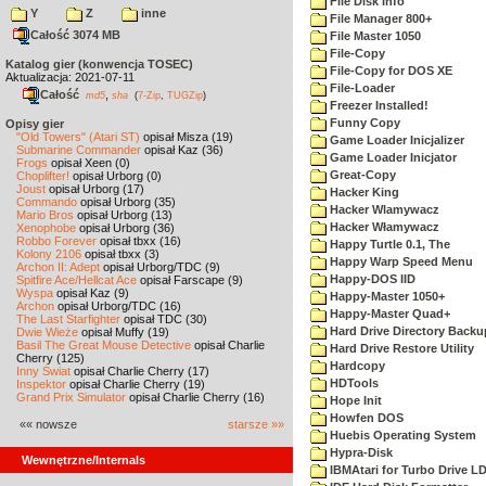
File Disk Info
Y
Z
inne
File Manager 800+
Całość 3074 MB
File Master 1050
File-Copy
Katalog gier (konwencja TOSEC)
File-Copy for DOS XE
Aktualizacja: 2021-07-11
File-Loader
Całość
,
md5
sha
(
7-Zip
,
TUGZip
)
Freezer Installed!
Funny Copy
Opisy gier
"Old Towers" (Atari ST)
opisał Misza (19)
Game Loader Inicjalizer
Submarine Commander
opisał Kaz (36)
Game Loader Inicjator
Frogs
opisał Xeen (0)
Great-Copy
Choplifter!
opisał Urborg (0)
Joust
opisał Urborg (17)
Hacker King
Commando
opisał Urborg (35)
Hacker Wlamywacz
Mario Bros
opisał Urborg (13)
Hacker Włamywacz
Xenophobe
opisał Urborg (36)
Robbo Forever
opisał tbxx (16)
Happy Turtle 0.1, The
Kolony 2106
opisał tbxx (3)
Happy Warp Speed Menu
Archon II: Adept
opisał Urborg/TDC (9)
Happy-DOS IID
Spitfire Ace/Hellcat Ace
opisał Farscape (9)
Wyspa
opisał Kaz (9)
Happy-Master 1050+
Archon
opisał Urborg/TDC (16)
Happy-Master Quad+
The Last Starfighter
opisał TDC (30)
Hard Drive Directory Backu
Dwie Wieże
opisał Muffy (19)
Basil The Great Mouse Detective
opisał Charlie
Hard Drive Restore Utility
Cherry (125)
Hardcopy
Inny Świat
opisał Charlie Cherry (17)
HDTools
Inspektor
opisał Charlie Cherry (19)
Grand Prix Simulator
opisał Charlie Cherry (16)
Hope Init
Howfen DOS
«« nowsze
starsze »»
Huebis Operating System
Hypra-Disk
Wewnętrzne/Internals
IBMAtari for Turbo Drive L