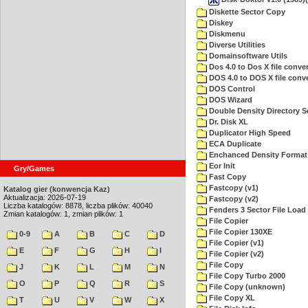
Diskette Sector Copy
Diskey
Diskmenu
Diverse Utilities
Domainsoftware Utils
Dos 4.0 to Dos X file conver
DOS 4.0 to DOS X file conve
DOS Control
DOS Wizard
Double Density Directory S
Dr. Disk XL
Duplicator High Speed
ECA Duplicate
Enchanced Density Format
Eor Init
Gry/Games
Fast Copy
Fastcopy (v1)
Katalog gier (konwencja Kaz)
Aktualizacja: 2026-07-19
Fastcopy (v2)
Liczba katalogów: 8878, liczba plików: 40040
Fenders 3 Sector File Loa
Zmian katalogów: 1, zmian plików: 1
File Copier
File Copier 130XE
0-9
A
B
C
D
File Copier (v1)
E
F
G
H
I
File Copier (v2)
File Copy
J
K
L
M
N
File Copy Turbo 2000
O
P
Q
R
S
File Copy (unknown)
File Copy XL
T
U
V
W
X