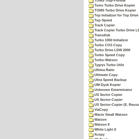
TOMS Trup-Format
Toms Turbo Drive Kopier
TOMS Turbo Drive Kopier
Top Initializer for Top Drive
Top-Speed
Track Copier
Track Copier Turbo Drive 
Transdisk
Turbo 1050 Initializer
Turbo COS Copy
Turbo Drive LDW 2000
Turbo Speed Copy
Turbo-Watson
Tygrys Turbo Utils
Ultima Ratio
Ultimate Copy
Ultra Speed Backup
UM-Dysk Kopier
Unknown Exterminator
US Sector Copier
US Sector-Copier
US Sector-Copier (E. Reuss
ViaCopy
Wacio Small Watson
Watson
Watson II
White Light II
Xcopy