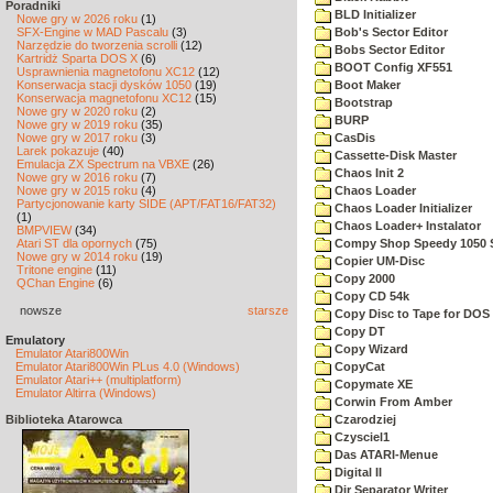
Poradniki
BLD Initializer
Nowe gry w 2026 roku
(1)
SFX-Engine w MAD Pascalu
(3)
Bob's Sector Editor
Narzędzie do tworzenia scrolli
(12)
Bobs Sector Editor
Kartridż Sparta DOS X
(6)
BOOT Config XF551
Usprawnienia magnetofonu XC12
(12)
Konserwacja stacji dysków 1050
(19)
Boot Maker
Konserwacja magnetofonu XC12
(15)
Bootstrap
Nowe gry w 2020 roku
(2)
BURP
Nowe gry w 2019 roku
(35)
Nowe gry w 2017 roku
(3)
CasDis
Larek pokazuje
(40)
Cassette-Disk Master
Emulacja ZX Spectrum na VBXE
(26)
Chaos Init 2
Nowe gry w 2016 roku
(7)
Nowe gry w 2015 roku
(4)
Chaos Loader
Partycjonowanie karty SIDE (APT/FAT16/FAT32)
Chaos Loader Initializer
(1)
Chaos Loader+ Instalator
BMPVIEW
(34)
Atari ST dla opornych
(75)
Compy Shop Speedy 1050 
Nowe gry w 2014 roku
(19)
Copier UM-Disc
Tritone engine
(11)
Copy 2000
QChan Engine
(6)
Copy CD 54k
nowsze
starsze
Copy Disc to Tape for DOS 
Copy DT
Emulatory
Copy Wizard
Emulator Atari800Win
Emulator Atari800Win PLus 4.0 (Windows)
CopyCat
Emulator Atari++ (multiplatform)
Copymate XE
Emulator Altirra (Windows)
Corwin From Amber
Biblioteka Atarowca
Czarodziej
Czysciel1
Das ATARI-Menue
Digital II
Dir Separator Writer