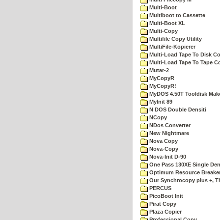
Multi-Boot
Multiboot to Cassette
Multi-Boot XL
Multi-Copy
Multifile Copy Utility
MultiFile-Kopierer
Multi-Load Tape To Disk Co
Multi-Load Tape To Tape C
Mutar-2
MyCopyR
MyCopyR!
MyDOS 4.50T Tooldisk Mak
MyInit 89
N DOS Double Densiti
NCopy
NDos Converter
New Nightmare
Nova Copy
Nova-Copy
Nova-Init D-90
One Pass 130XE Single Dens
Optimum Resource Breake
Our Synchrocopy plus +, T
PERCUS
PicoBoot Init
Pirat Copy
Plaza Copier
Professional Copy