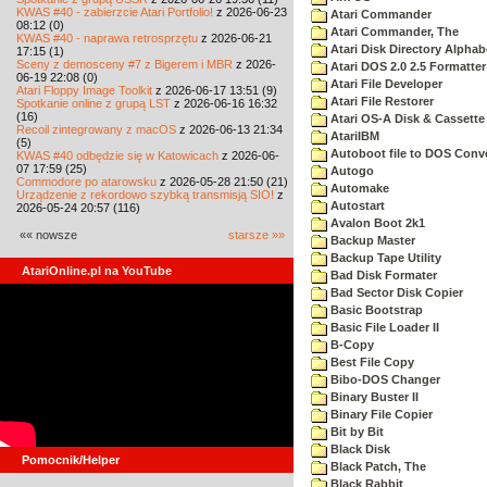
KWAS #40 - zabierzcie Atari Portfolio!
z 2026-06-23
Atari Commander
08:12 (0)
Atari Commander, The
KWAS #40 - naprawa retrosprzętu
z 2026-06-21
Atari Disk Directory Alphab
17:15 (1)
Sceny z demosceny #7 z Bigerem i MBR
z 2026-
Atari DOS 2.0 2.5 Formatter
06-19 22:08 (0)
Atari File Developer
Atari Floppy Image Toolkit
z 2026-06-17 13:51 (9)
Atari File Restorer
Spotkanie online z grupą LST
z 2026-06-16 16:32
(16)
Atari OS-A Disk & Cassette 
Recoil zintegrowany z macOS
z 2026-06-13 21:34
AtariIBM
(5)
Autoboot file to DOS Conve
KWAS #40 odbędzie się w Katowicach
z 2026-06-
07 17:59 (25)
Autogo
Commodore po atarowsku
z 2026-05-28 21:50 (21)
Automake
Urządzenie z rekordowo szybką transmisją SIO!
z
Autostart
2026-05-24 20:57 (116)
Avalon Boot 2k1
«« nowsze
starsze »»
Backup Master
Backup Tape Utility
AtariOnline.pl na YouTube
Bad Disk Formater
Bad Sector Disk Copier
Basic Bootstrap
Basic File Loader II
B-Copy
Best File Copy
Bibo-DOS Changer
Binary Buster II
Binary File Copier
Bit by Bit
Black Disk
Pomocnik/Helper
Black Patch, The
Black Rabbit