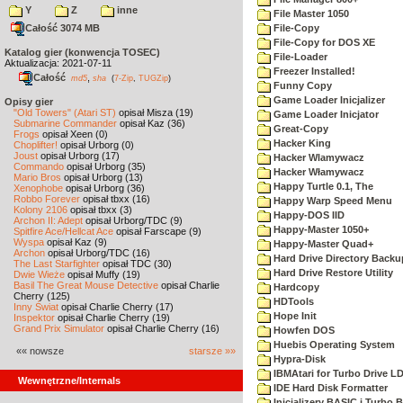
Y
Z
inne
File Master 1050
Całość 3074 MB
File-Copy
File-Copy for DOS XE
Katalog gier (konwencja TOSEC)
File-Loader
Aktualizacja: 2021-07-11
Freezer Installed!
Całość
,
md5
sha
(
7-Zip
,
TUGZip
)
Funny Copy
Game Loader Inicjalizer
Opisy gier
"Old Towers" (Atari ST)
opisał Misza (19)
Game Loader Inicjator
Submarine Commander
opisał Kaz (36)
Great-Copy
Frogs
opisał Xeen (0)
Hacker King
Choplifter!
opisał Urborg (0)
Joust
opisał Urborg (17)
Hacker Wlamywacz
Commando
opisał Urborg (35)
Hacker Włamywacz
Mario Bros
opisał Urborg (13)
Happy Turtle 0.1, The
Xenophobe
opisał Urborg (36)
Robbo Forever
opisał tbxx (16)
Happy Warp Speed Menu
Kolony 2106
opisał tbxx (3)
Happy-DOS IID
Archon II: Adept
opisał Urborg/TDC (9)
Happy-Master 1050+
Spitfire Ace/Hellcat Ace
opisał Farscape (9)
Wyspa
opisał Kaz (9)
Happy-Master Quad+
Archon
opisał Urborg/TDC (16)
Hard Drive Directory Backu
The Last Starfighter
opisał TDC (30)
Hard Drive Restore Utility
Dwie Wieże
opisał Muffy (19)
Basil The Great Mouse Detective
opisał Charlie
Hardcopy
Cherry (125)
HDTools
Inny Świat
opisał Charlie Cherry (17)
Hope Init
Inspektor
opisał Charlie Cherry (19)
Grand Prix Simulator
opisał Charlie Cherry (16)
Howfen DOS
Huebis Operating System
«« nowsze
starsze »»
Hypra-Disk
IBMAtari for Turbo Drive L
Wewnętrzne/Internals
IDE Hard Disk Formatter
Inicjalizery BASIC i Turbo 