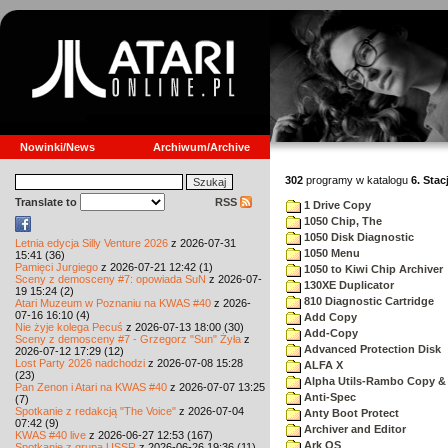
Nowinki/News
Archiwum/Archive
302
programy w katalogu
6. Stac
Translate to
RSS
1 Drive Copy
1050 Chip, The
1050 Disk Diagnostic
Letnia edycja Silly Venture 2026
z 2026-07-31
1050 Menu
15:41 (36)
Pamięci Jurgiego
z 2026-07-21 12:42 (1)
1050 to Kiwi Chip Archiver
Sceny z demosceny #7: opowiada SuN
z 2026-07-
130XE Duplicator
19 15:24 (2)
810 Diagnostic Cartridge
Atari Muzeum w Poznaniu na KWAS #40
z 2026-
07-16 16:10 (4)
Add Copy
Nie żyje kolega Pecuś
z 2026-07-13 18:00 (30)
Add-Copy
Sceny z demosceny #7 - Grzegorz "Sun" Żyła
z
Advanced Protection Disk
2026-07-12 17:29 (12)
Lost Party 2026 nadchodzi
z 2026-07-08 15:28
ALFA X
(23)
Alpha Utils-Rambo Copy & 
Pan Zenon i Atari na KWAS #40
z 2026-07-07 13:25
Anti-Spec
(7)
Spotkanie z redakcją "The Voice"
z 2026-07-04
Anty Boot Protect
07:42 (9)
Archiver and Editor
KWAS #40 live
z 2026-06-27 12:53 (167)
Ark OS
Spotkanie z grupą USSR
z 2026-06-26 19:36 (11)