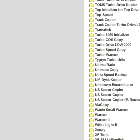
TOMS Turbo Drive Kopier
Top Initializer for Top Drive
Top-Speed
Track Copier
Track Copier Turbo Drive 
Transdisk
Turbo 1050 Initializer
Turbo COS Copy
Turbo Drive LDW 2000
Turbo Speed Copy
Turbo-Watson
Tygrys Turbo Utils
Ultima Ratio
Ultimate Copy
Ultra Speed Backup
UM-Dysk Kopier
Unknown Exterminator
US Sector Copier
US Sector-Copier
US Sector-Copier (E. Reuss
ViaCopy
Wacio Small Watson
Watson
Watson II
White Light II
Xcopy
XF Tools
XF-551 Utilitydisk