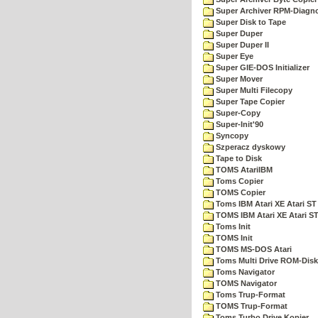
Super Archiver RPM-Diagno
Super Disk to Tape
Super Duper
Super Duper II
Super Eye
Super GIE-DOS Initializer
Super Mover
Super Multi Filecopy
Super Tape Copier
Super-Copy
Super-Init'90
Syncopy
Szperacz dyskowy
Tape to Disk
TOMS AtariIBM
Toms Copier
TOMS Copier
Toms IBM Atari XE Atari ST
TOMS IBM Atari XE Atari S
Toms Init
TOMS Init
TOMS MS-DOS Atari
Toms Multi Drive ROM-Disk
Toms Navigator
TOMS Navigator
Toms Trup-Format
TOMS Trup-Format
Toms Turbo Drive Kopier