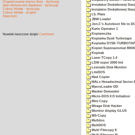
Organizowanie imprez Atari - dyskusja
Instalator Dodatkowej Stac
Atari demoscene database - dyskusja
Colony Mobile - dyskusja
Instalator Dodatkowej Stac
Colony Mobile - projekt
I.S. Plate
Statystyki
JBW Loader
Jon.C's Autoboot file to D
Karin Operator 1
Kopiareczka
Nowinki
tworzone dzięki
CuteNews
Kopiarka Dysk Turbotape
Kopiarka DYSK-TURBOTA
Kopier-Superautomat 800X
Kopirak
Laser TCopy 1.4
LDW super 2000 Init
Lestrade Disk Monitor
LiteDOS
Mad Copier
MALs Hexadecimal Sector E
MarcoLoader DD
Masker Demasker
Micro-DOS II D Initializer
Mini Copy
Mirage Disk Hacker
Monitor display GLUS
MS-Copy
Multdos
MultDOS
Multi Filecopy II
Multi Filecopy III