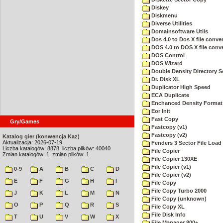
Diskey
Diskmenu
Diverse Utilities
Domainsoftware Utils
Dos 4.0 to Dos X file conver
DOS 4.0 to DOS X file conve
DOS Control
DOS Wizard
Double Density Directory S
Dr. Disk XL
Duplicator High Speed
ECA Duplicate
Enchanced Density Format
Eor Init
Fast Copy
Gry/Games
Fastcopy (v1)
Fastcopy (v2)
Katalog gier (konwencja Kaz)
Aktualizacja: 2026-07-19
Fenders 3 Sector File Loa
Liczba katalogów: 8878, liczba plików: 40040
File Copier
Zmian katalogów: 1, zmian plików: 1
File Copier 130XE
File Copier (v1)
0-9
A
B
C
D
File Copier (v2)
E
F
G
H
I
File Copy
File Copy Turbo 2000
J
K
L
M
N
File Copy (unknown)
O
P
Q
R
S
File Copy XL
File Disk Info
T
U
V
W
X
File Manager 800+