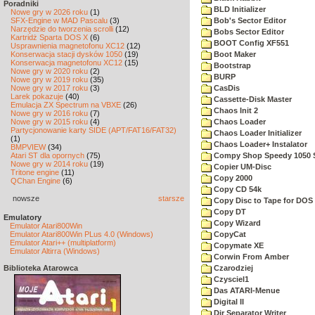
Poradniki
BLD Initializer
Nowe gry w 2026 roku
(1)
SFX-Engine w MAD Pascalu
(3)
Bob's Sector Editor
Narzędzie do tworzenia scrolli
(12)
Bobs Sector Editor
Kartridż Sparta DOS X
(6)
BOOT Config XF551
Usprawnienia magnetofonu XC12
(12)
Konserwacja stacji dysków 1050
(19)
Boot Maker
Konserwacja magnetofonu XC12
(15)
Bootstrap
Nowe gry w 2020 roku
(2)
BURP
Nowe gry w 2019 roku
(35)
Nowe gry w 2017 roku
(3)
CasDis
Larek pokazuje
(40)
Cassette-Disk Master
Emulacja ZX Spectrum na VBXE
(26)
Chaos Init 2
Nowe gry w 2016 roku
(7)
Nowe gry w 2015 roku
(4)
Chaos Loader
Partycjonowanie karty SIDE (APT/FAT16/FAT32)
Chaos Loader Initializer
(1)
Chaos Loader+ Instalator
BMPVIEW
(34)
Atari ST dla opornych
(75)
Compy Shop Speedy 1050 
Nowe gry w 2014 roku
(19)
Copier UM-Disc
Tritone engine
(11)
Copy 2000
QChan Engine
(6)
Copy CD 54k
nowsze
starsze
Copy Disc to Tape for DOS 
Copy DT
Emulatory
Copy Wizard
Emulator Atari800Win
Emulator Atari800Win PLus 4.0 (Windows)
CopyCat
Emulator Atari++ (multiplatform)
Copymate XE
Emulator Altirra (Windows)
Corwin From Amber
Biblioteka Atarowca
Czarodziej
Czysciel1
Das ATARI-Menue
Digital II
Dir Separator Writer