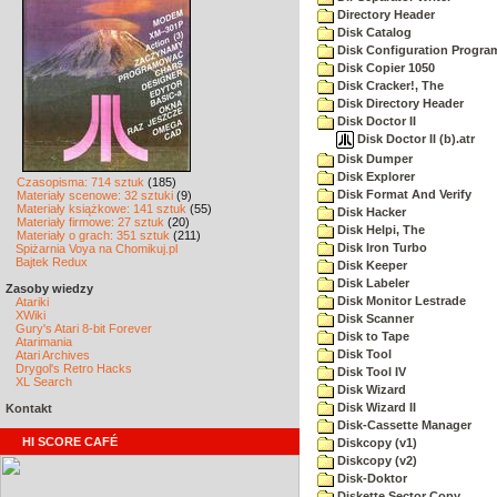
Directory Header
Disk Catalog
Disk Configuration Progra
Disk Copier 1050
Disk Cracker!, The
Disk Directory Header
Disk Doctor II
Disk Doctor II (b).atr
Disk Dumper
Disk Explorer
Czasopisma: 714 sztuk
(185)
Disk Format And Verify
Materiały scenowe: 32 sztuki
(9)
Materiały książkowe: 141 sztuk
(55)
Disk Hacker
Materiały firmowe: 27 sztuk
(20)
Disk Helpi, The
Materiały o grach: 351 sztuk
(211)
Disk Iron Turbo
Spiżarnia Voya na Chomikuj.pl
Bajtek Redux
Disk Keeper
Disk Labeler
Zasoby wiedzy
Disk Monitor Lestrade
Atariki
XWiki
Disk Scanner
Gury's Atari 8-bit Forever
Disk to Tape
Atarimania
Disk Tool
Atari Archives
Drygol's Retro Hacks
Disk Tool IV
XL Search
Disk Wizard
Disk Wizard II
Kontakt
Disk-Cassette Manager
HI SCORE CAFÉ
Diskcopy (v1)
Diskcopy (v2)
Disk-Doktor
Diskette Sector Copy