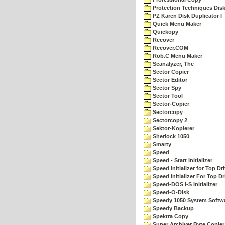
Protection Techniques Disk 
PZ Karen Disk Duplicator I
Quick Menu Maker
Quickopy
Recover
Recover.COM
Rob.C Menu Maker
Scanalyzer, The
Sector Copier
Sector Editor
Sector Spy
Sector Tool
Sector-Copier
Sectorcopy
Sectorcopy 2
Sektor-Kopierer
Sherlock 1050
Smarty
Speed
Speed - Start Initializer
Speed Initializer for Top D
Speed Initializer For Top D
Speed-DOS I-S Initializer
Speed-O-Disk
Speedy 1050 System Softw
Speedy Backup
Spektra Copy
Super Archiver Byte Copier