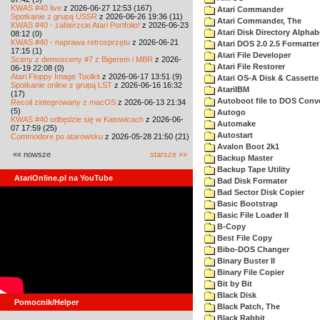
KWAS #40 live
z 2026-06-27 12:53 (167)
Atari Commander
Spotkanie z grupą USSR
z 2026-06-26 19:36 (11)
Atari Commander, The
KWAS #40 - zabierzcie Atari Portfolio!
z 2026-06-23
Atari Disk Directory Alphab
08:12 (0)
KWAS #40 - naprawa retrosprzętu
z 2026-06-21
Atari DOS 2.0 2.5 Formatter
17:15 (1)
Atari File Developer
Sceny z demosceny #7 z Bigerem i MBR
z 2026-
Atari File Restorer
06-19 22:08 (0)
Atari Floppy Image Toolkit
z 2026-06-17 13:51 (9)
Atari OS-A Disk & Cassette 
Spotkanie online z grupą LST
z 2026-06-16 16:32
AtariIBM
(17)
Autoboot file to DOS Conve
Recoil zintegrowany z macOS
z 2026-06-13 21:34
(5)
Autogo
KWAS #40 odbędzie się w Katowicach
z 2026-06-
Automake
07 17:59 (25)
Autostart
Commodore po atarowsku
z 2026-05-28 21:50 (21)
Avalon Boot 2k1
«« nowsze
starsze »»
Backup Master
Backup Tape Utility
AtariOnline.pl na YouTube
Bad Disk Formater
Bad Sector Disk Copier
Basic Bootstrap
Basic File Loader II
B-Copy
Best File Copy
Bibo-DOS Changer
Binary Buster II
Binary File Copier
Bit by Bit
Black Disk
Pomocnik/Helper
Black Patch, The
Black Rabbit