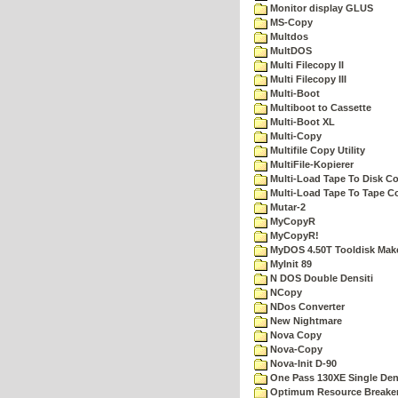
Monitor display GLUS
MS-Copy
Multdos
MultDOS
Multi Filecopy II
Multi Filecopy III
Multi-Boot
Multiboot to Cassette
Multi-Boot XL
Multi-Copy
Multifile Copy Utility
MultiFile-Kopierer
Multi-Load Tape To Disk Co
Multi-Load Tape To Tape C
Mutar-2
MyCopyR
MyCopyR!
MyDOS 4.50T Tooldisk Mak
MyInit 89
N DOS Double Densiti
NCopy
NDos Converter
New Nightmare
Nova Copy
Nova-Copy
Nova-Init D-90
One Pass 130XE Single Dens
Optimum Resource Breake