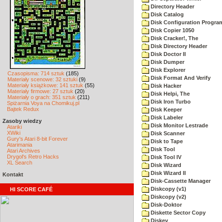
Directory Header
Disk Catalog
Disk Configuration Progra
Disk Copier 1050
Disk Cracker!, The
Disk Directory Header
Disk Doctor II
Disk Dumper
Disk Explorer
Czasopisma: 714 sztuk
(185)
Disk Format And Verify
Materiały scenowe: 32 sztuki
(9)
Materiały książkowe: 141 sztuk
(55)
Disk Hacker
Materiały firmowe: 27 sztuk
(20)
Disk Helpi, The
Materiały o grach: 351 sztuk
(211)
Disk Iron Turbo
Spiżarnia Voya na Chomikuj.pl
Bajtek Redux
Disk Keeper
Disk Labeler
Zasoby wiedzy
Disk Monitor Lestrade
Atariki
XWiki
Disk Scanner
Gury's Atari 8-bit Forever
Disk to Tape
Atarimania
Disk Tool
Atari Archives
Drygol's Retro Hacks
Disk Tool IV
XL Search
Disk Wizard
Disk Wizard II
Kontakt
Disk-Cassette Manager
Diskcopy (v1)
HI SCORE CAFÉ
Diskcopy (v2)
Disk-Doktor
Diskette Sector Copy
Diskey