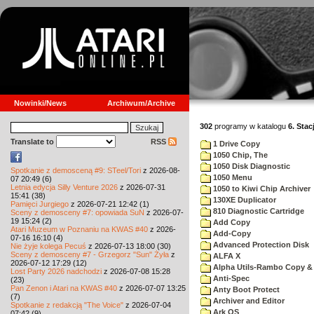
Nowinki/News
Archiwum/Archive
302
programy w katalogu
6. Stac
Translate to
RSS
1 Drive Copy
1050 Chip, The
1050 Disk Diagnostic
Spotkanie z demosceną #9: STeel/Tori
z 2026-08-
1050 Menu
07 20:49 (6)
Letnia edycja Silly Venture 2026
z 2026-07-31
1050 to Kiwi Chip Archiver
15:41 (38)
130XE Duplicator
Pamięci Jurgiego
z 2026-07-21 12:42 (1)
810 Diagnostic Cartridge
Sceny z demosceny #7: opowiada SuN
z 2026-07-
19 15:24 (2)
Add Copy
Atari Muzeum w Poznaniu na KWAS #40
z 2026-
Add-Copy
07-16 16:10 (4)
Advanced Protection Disk
Nie żyje kolega Pecuś
z 2026-07-13 18:00 (30)
Sceny z demosceny #7 - Grzegorz "Sun" Żyła
z
ALFA X
2026-07-12 17:29 (12)
Alpha Utils-Rambo Copy & 
Lost Party 2026 nadchodzi
z 2026-07-08 15:28
Anti-Spec
(23)
Pan Zenon i Atari na KWAS #40
z 2026-07-07 13:25
Anty Boot Protect
(7)
Archiver and Editor
Spotkanie z redakcją "The Voice"
z 2026-07-04
Ark OS
07:42 (9)