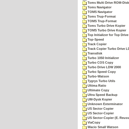
Toms Multi Drive ROM-Disk
Toms Navigator
TOMS Navigator
Toms Trup-Format
TOMS Trup-Format
Toms Turbo Drive Kopier
TOMS Turbo Drive Kopier
Top Initializer for Top Drive
Top-Speed
Track Copier
Track Copier Turbo Drive 
Transdisk
Turbo 1050 Initializer
Turbo COS Copy
Turbo Drive LDW 2000
Turbo Speed Copy
Turbo-Watson
Tygrys Turbo Utils
Ultima Ratio
Ultimate Copy
Ultra Speed Backup
UM-Dysk Kopier
Unknown Exterminator
US Sector Copier
US Sector-Copier
US Sector-Copier (E. Reuss
ViaCopy
Wacio Small Watson