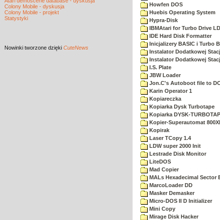
Atari demoscene database - dyskusja
Howfen DOS
Colony Mobile - dyskusja
Colony Mobile - projekt
Huebis Operating System
Statystyki
Hypra-Disk
IBMAtari for Turbo Drive L
IDE Hard Disk Formatter
Inicjalizery BASIC i Turbo 
Nowinki
tworzone dzięki
CuteNews
Instalator Dodatkowej Stac
Instalator Dodatkowej Stac
I.S. Plate
JBW Loader
Jon.C's Autoboot file to D
Karin Operator 1
Kopiareczka
Kopiarka Dysk Turbotape
Kopiarka DYSK-TURBOTA
Kopier-Superautomat 800X
Kopirak
Laser TCopy 1.4
LDW super 2000 Init
Lestrade Disk Monitor
LiteDOS
Mad Copier
MALs Hexadecimal Sector E
MarcoLoader DD
Masker Demasker
Micro-DOS II D Initializer
Mini Copy
Mirage Disk Hacker