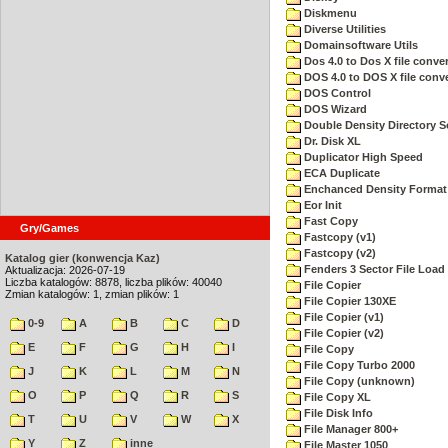
Diskmenu
Diverse Utilities
Domainsoftware Utils
Dos 4.0 to Dos X file conver
DOS 4.0 to DOS X file conve
DOS Control
DOS Wizard
Double Density Directory S
Dr. Disk XL
Duplicator High Speed
ECA Duplicate
Enchanced Density Format
Eor Init
Fast Copy
Gry/Games
Fastcopy (v1)
Fastcopy (v2)
Katalog gier (konwencja Kaz)
Fenders 3 Sector File Loa
Aktualizacja: 2026-07-19
Liczba katalogów: 8878, liczba plików: 40040
File Copier
Zmian katalogów: 1, zmian plików: 1
File Copier 130XE
File Copier (v1)
0-9
A
B
C
D
File Copier (v2)
E
F
G
H
I
File Copy
File Copy Turbo 2000
J
K
L
M
N
File Copy (unknown)
O
P
Q
R
S
File Copy XL
File Disk Info
T
U
V
W
X
File Manager 800+
Y
Z
inne
File Master 1050