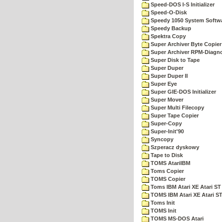
Speed-DOS I-S Initializer
Speed-O-Disk
Speedy 1050 System Softw
Speedy Backup
Spektra Copy
Super Archiver Byte Copier
Super Archiver RPM-Diagno
Super Disk to Tape
Super Duper
Super Duper II
Super Eye
Super GIE-DOS Initializer
Super Mover
Super Multi Filecopy
Super Tape Copier
Super-Copy
Super-Init'90
Syncopy
Szperacz dyskowy
Tape to Disk
TOMS AtariIBM
Toms Copier
TOMS Copier
Toms IBM Atari XE Atari ST
TOMS IBM Atari XE Atari S
Toms Init
TOMS Init
TOMS MS-DOS Atari