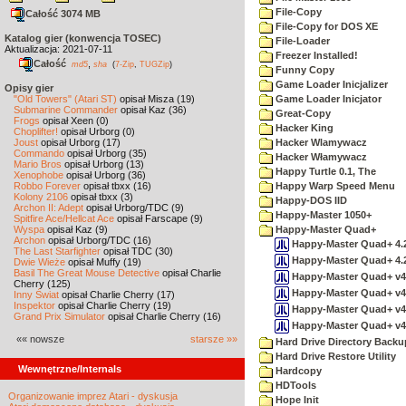
File-Copy
Całość 3074 MB
File-Copy for DOS XE
Katalog gier (konwencja TOSEC)
File-Loader
Aktualizacja: 2021-07-11
Freezer Installed!
Całość
,
md5
sha
(
7-Zip
,
TUGZip
)
Funny Copy
Game Loader Inicjalizer
Opisy gier
"Old Towers" (Atari ST)
opisał Misza (19)
Game Loader Inicjator
Submarine Commander
opisał Kaz (36)
Great-Copy
Frogs
opisał Xeen (0)
Hacker King
Choplifter!
opisał Urborg (0)
Joust
opisał Urborg (17)
Hacker Wlamywacz
Commando
opisał Urborg (35)
Hacker Włamywacz
Mario Bros
opisał Urborg (13)
Happy Turtle 0.1, The
Xenophobe
opisał Urborg (36)
Robbo Forever
opisał tbxx (16)
Happy Warp Speed Menu
Kolony 2106
opisał tbxx (3)
Happy-DOS IID
Archon II: Adept
opisał Urborg/TDC (9)
Happy-Master 1050+
Spitfire Ace/Hellcat Ace
opisał Farscape (9)
Wyspa
opisał Kaz (9)
Happy-Master Quad+
Archon
opisał Urborg/TDC (16)
Happy-Master Quad+ 4.2
The Last Starfighter
opisał TDC (30)
Happy-Master Quad+ 4.2
Dwie Wieże
opisał Muffy (19)
Basil The Great Mouse Detective
opisał Charlie
Happy-Master Quad+ v4.1
Cherry (125)
Happy-Master Quad+ v4.2
Inny Świat
opisał Charlie Cherry (17)
Inspektor
opisał Charlie Cherry (19)
Happy-Master Quad+ v4.2
Grand Prix Simulator
opisał Charlie Cherry (16)
Happy-Master Quad+ v4.2
«« nowsze
starsze »»
Hard Drive Directory Backu
Hard Drive Restore Utility
Wewnętrzne/Internals
Hardcopy
HDTools
Organizowanie imprez Atari - dyskusja
Hope Init