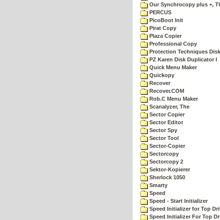
Our Synchrocopy plus +, T
PERCUS
PicoBoot Init
Pirat Copy
Plaza Copier
Professional Copy
Protection Techniques Disk 
PZ Karen Disk Duplicator I
Quick Menu Maker
Quickopy
Recover
Recover.COM
Rob.C Menu Maker
Scanalyzer, The
Sector Copier
Sector Editor
Sector Spy
Sector Tool
Sector-Copier
Sectorcopy
Sectorcopy 2
Sektor-Kopierer
Sherlock 1050
Smarty
Speed
Speed - Start Initializer
Speed Initializer for Top D
Speed Initializer For Top D