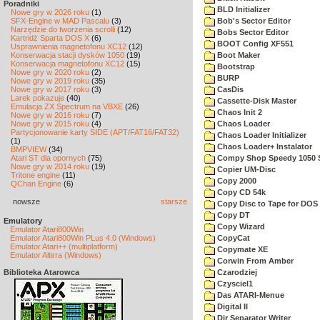
Poradniki
BLD Initializer
Nowe gry w 2026 roku
(1)
SFX-Engine w MAD Pascalu
(3)
Bob's Sector Editor
Narzędzie do tworzenia scrolli
(12)
Bobs Sector Editor
Kartridż Sparta DOS X
(6)
BOOT Config XF551
Usprawnienia magnetofonu XC12
(12)
Konserwacja stacji dysków 1050
(19)
Boot Maker
Konserwacja magnetofonu XC12
(15)
Bootstrap
Nowe gry w 2020 roku
(2)
BURP
Nowe gry w 2019 roku
(35)
Nowe gry w 2017 roku
(3)
CasDis
Larek pokazuje
(40)
Cassette-Disk Master
Emulacja ZX Spectrum na VBXE
(26)
Chaos Init 2
Nowe gry w 2016 roku
(7)
Nowe gry w 2015 roku
(4)
Chaos Loader
Partycjonowanie karty SIDE (APT/FAT16/FAT32)
Chaos Loader Initializer
(1)
Chaos Loader+ Instalator
BMPVIEW
(34)
Atari ST dla opornych
(75)
Compy Shop Speedy 1050 
Nowe gry w 2014 roku
(19)
Copier UM-Disc
Tritone engine
(11)
Copy 2000
QChan Engine
(6)
Copy CD 54k
nowsze
starsze
Copy Disc to Tape for DOS 
Copy DT
Emulatory
Copy Wizard
Emulator Atari800Win
Emulator Atari800Win PLus 4.0 (Windows)
CopyCat
Emulator Atari++ (multiplatform)
Copymate XE
Emulator Altirra (Windows)
Corwin From Amber
Biblioteka Atarowca
Czarodziej
Czysciel1
Das ATARI-Menue
Digital II
Dir Separator Writer