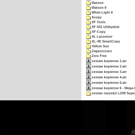
Watson
Watson II
White Light II
Xcopy
XF Tools
XF-551 Utilitydisk
XF-Copy
XL Laconizer
XL-XE SmartCopy
Yellow Sun
Zagęszczacz
Zero Free
zestaw kopierow 1.atr
zestaw kopierow 2.atr
zestaw kopierow 3.atr
zestaw kopierow 4.atr
zestaw kopierow 5.atr
zestaw kopierow 6 - Mega-C
zestaw narzedzi LDW Supe