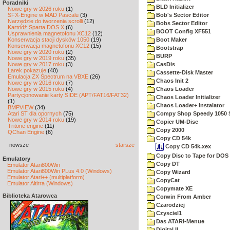
Poradniki
BLD Initializer
Nowe gry w 2026 roku
(1)
SFX-Engine w MAD Pascalu
(3)
Bob's Sector Editor
Narzędzie do tworzenia scrolli
(12)
Bobs Sector Editor
Kartridż Sparta DOS X
(6)
BOOT Config XF551
Usprawnienia magnetofonu XC12
(12)
Konserwacja stacji dysków 1050
(19)
Boot Maker
Konserwacja magnetofonu XC12
(15)
Bootstrap
Nowe gry w 2020 roku
(2)
BURP
Nowe gry w 2019 roku
(35)
Nowe gry w 2017 roku
(3)
CasDis
Larek pokazuje
(40)
Cassette-Disk Master
Emulacja ZX Spectrum na VBXE
(26)
Chaos Init 2
Nowe gry w 2016 roku
(7)
Nowe gry w 2015 roku
(4)
Chaos Loader
Partycjonowanie karty SIDE (APT/FAT16/FAT32)
Chaos Loader Initializer
(1)
Chaos Loader+ Instalator
BMPVIEW
(34)
Atari ST dla opornych
(75)
Compy Shop Speedy 1050 
Nowe gry w 2014 roku
(19)
Copier UM-Disc
Tritone engine
(11)
Copy 2000
QChan Engine
(6)
Copy CD 54k
nowsze
starsze
Copy CD 54k.xex
Copy Disc to Tape for DOS 
Emulatory
Copy DT
Emulator Atari800Win
Emulator Atari800Win PLus 4.0 (Windows)
Copy Wizard
Emulator Atari++ (multiplatform)
CopyCat
Emulator Altirra (Windows)
Copymate XE
Biblioteka Atarowca
Corwin From Amber
Czarodziej
Czysciel1
Das ATARI-Menue
Digital II