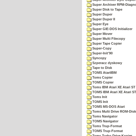
Super Archiver RPM-Diagno
Super Disk to Tape
Super Duper
Super Duper II
Super Eye
Super GIE-DOS Initializer
Super Mover
Super Multi Filecopy
Super Tape Copier
Super-Copy
Super-Init'90
Syncopy
Szperacz dyskowy
Tape to Disk
TOMS AtariIBM
Toms Copier
TOMS Copier
Toms IBM Atari XE Atari ST
TOMS IBM Atari XE Atari S
Toms Init
TOMS Init
TOMS MS-DOS Atari
Toms Multi Drive ROM-Disk
Toms Navigator
TOMS Navigator
Toms Trup-Format
TOMS Trup-Format
Toms Turbo Drive Kopier