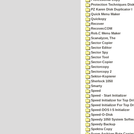
Protection Techniques Disk 
PZ Karen Disk Duplicator I
Quick Menu Maker
Quickopy
Recover
Recover.COM
Rob.C Menu Maker
Scanalyzer, The
Sector Copier
Sector Editor
Sector Spy
Sector Tool
Sector-Copier
Sectorcopy
Sectorcopy 2
Sektor-Kopierer
Sherlock 1050
Smarty
Speed
Speed - Start Initializer
Speed Initializer for Top D
Speed Initializer For Top D
Speed-DOS I-S Initializer
Speed-O-Disk
Speedy 1050 System Softw
Speedy Backup
Spektra Copy
Super Archiver Byte Copier