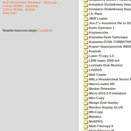
Atari demoscene database - dyskusja
Instalator Dodatkowej Stac
Colony Mobile - dyskusja
Instalator Dodatkowej Stac
Colony Mobile - projekt
Statystyki
I.S. Plate
JBW Loader
Jon.C's Autoboot file to D
Karin Operator 1
Nowinki
tworzone dzięki
CuteNews
Kopiareczka
Kopiarka Dysk Turbotape
Kopiarka DYSK-TURBOTA
Kopier-Superautomat 800X
Kopirak
Laser TCopy 1.4
LDW super 2000 Init
Lestrade Disk Monitor
LiteDOS
Mad Copier
MALs Hexadecimal Sector E
MarcoLoader DD
Masker Demasker
Micro-DOS II D Initializer
Mini Copy
Mirage Disk Hacker
Monitor display GLUS
MS-Copy
Multdos
MultDOS
Multi Filecopy II
Multi Filecopy III