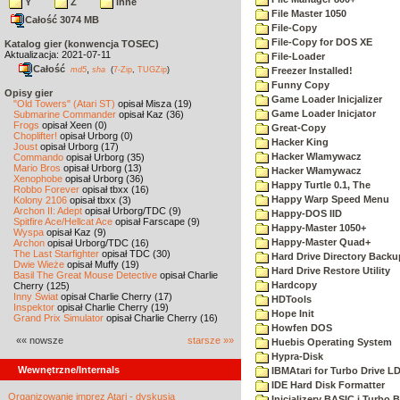
Y
Z
inne
File Master 1050
Całość 3074 MB
File-Copy
File-Copy for DOS XE
Katalog gier (konwencja TOSEC)
Aktualizacja: 2021-07-11
File-Loader
Całość
,
md5
sha
(
7-Zip
,
TUGZip
)
Freezer Installed!
Funny Copy
Opisy gier
Game Loader Inicjalizer
"Old Towers" (Atari ST)
opisał Misza (19)
Game Loader Inicjator
Submarine Commander
opisał Kaz (36)
Frogs
opisał Xeen (0)
Great-Copy
Choplifter!
opisał Urborg (0)
Hacker King
Joust
opisał Urborg (17)
Hacker Wlamywacz
Commando
opisał Urborg (35)
Mario Bros
opisał Urborg (13)
Hacker Włamywacz
Xenophobe
opisał Urborg (36)
Happy Turtle 0.1, The
Robbo Forever
opisał tbxx (16)
Happy Warp Speed Menu
Kolony 2106
opisał tbxx (3)
Archon II: Adept
opisał Urborg/TDC (9)
Happy-DOS IID
Spitfire Ace/Hellcat Ace
opisał Farscape (9)
Happy-Master 1050+
Wyspa
opisał Kaz (9)
Happy-Master Quad+
Archon
opisał Urborg/TDC (16)
The Last Starfighter
opisał TDC (30)
Hard Drive Directory Backu
Dwie Wieże
opisał Muffy (19)
Hard Drive Restore Utility
Basil The Great Mouse Detective
opisał Charlie
Hardcopy
Cherry (125)
Inny Świat
opisał Charlie Cherry (17)
HDTools
Inspektor
opisał Charlie Cherry (19)
Hope Init
Grand Prix Simulator
opisał Charlie Cherry (16)
Howfen DOS
«« nowsze
starsze »»
Huebis Operating System
Hypra-Disk
Wewnętrzne/Internals
IBMAtari for Turbo Drive L
IDE Hard Disk Formatter
Organizowanie imprez Atari - dyskusja
Inicjalizery BASIC i Turbo 