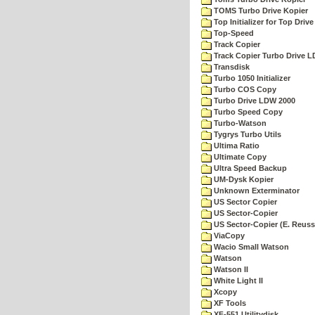
TOMS Turbo Drive Kopier
Top Initializer for Top Drive
Top-Speed
Track Copier
Track Copier Turbo Drive 
Transdisk
Turbo 1050 Initializer
Turbo COS Copy
Turbo Drive LDW 2000
Turbo Speed Copy
Turbo-Watson
Tygrys Turbo Utils
Ultima Ratio
Ultimate Copy
Ultra Speed Backup
UM-Dysk Kopier
Unknown Exterminator
US Sector Copier
US Sector-Copier
US Sector-Copier (E. Reuss
ViaCopy
Wacio Small Watson
Watson
Watson II
White Light II
Xcopy
XF Tools
XF-551 Utilitydisk