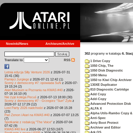
Nowinki/News
Archiwum/Archive
302
programy w katalogu
6. Stac
Translate to
RSS
1 Drive Copy
1050 Chip, The
1050 Disk Diagnostic
Letnia edycja Silly Venture 2026
z 2026-07-31
1050 Menu
15:41 (36)
Pamięci Jurgiego
z 2026-07-21 12:42 (1)
1050 to Kiwi Chip Archiver
Sceny z demosceny #7: opowiada SuN
z 2026-07-
130XE Duplicator
19 15:24 (2)
810 Diagnostic Cartridge
Atari Muzeum w Poznaniu na KWAS #40
z 2026-
07-16 16:10 (4)
Add Copy
Nie żyje kolega Pecuś
z 2026-07-13 18:00 (30)
Add-Copy
Sceny z demosceny #7 - Grzegorz "Sun" Żyła
z
Advanced Protection Disk
2026-07-12 17:29 (12)
Lost Party 2026 nadchodzi
z 2026-07-08 15:28
ALFA X
(23)
Alpha Utils-Rambo Copy & 
Pan Zenon i Atari na KWAS #40
z 2026-07-07 13:25
Anti-Spec
(7)
Spotkanie z redakcją "The Voice"
z 2026-07-04
Anty Boot Protect
07:42 (9)
Archiver and Editor
KWAS #40 live
z 2026-06-27 12:53 (167)
Ark OS
Spotkanie z grupą USSR
z 2026-06-26 19:36 (11)