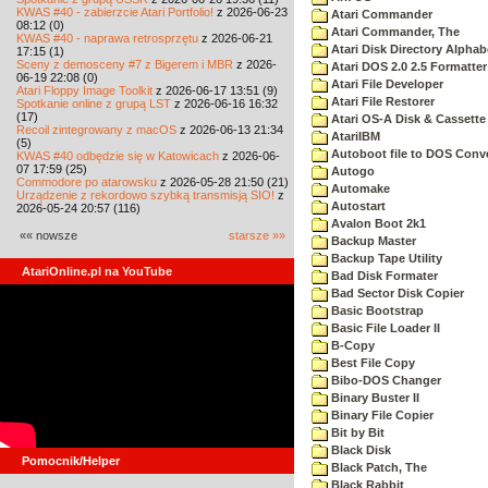
KWAS #40 - zabierzcie Atari Portfolio!
z 2026-06-23
Atari Commander
08:12 (0)
Atari Commander, The
KWAS #40 - naprawa retrosprzętu
z 2026-06-21
Atari Disk Directory Alphab
17:15 (1)
Sceny z demosceny #7 z Bigerem i MBR
z 2026-
Atari DOS 2.0 2.5 Formatter
06-19 22:08 (0)
Atari File Developer
Atari Floppy Image Toolkit
z 2026-06-17 13:51 (9)
Atari File Restorer
Spotkanie online z grupą LST
z 2026-06-16 16:32
(17)
Atari OS-A Disk & Cassette 
Recoil zintegrowany z macOS
z 2026-06-13 21:34
AtariIBM
(5)
Autoboot file to DOS Conve
KWAS #40 odbędzie się w Katowicach
z 2026-06-
07 17:59 (25)
Autogo
Commodore po atarowsku
z 2026-05-28 21:50 (21)
Automake
Urządzenie z rekordowo szybką transmisją SIO!
z
Autostart
2026-05-24 20:57 (116)
Avalon Boot 2k1
«« nowsze
starsze »»
Backup Master
Backup Tape Utility
AtariOnline.pl na YouTube
Bad Disk Formater
Bad Sector Disk Copier
Basic Bootstrap
Basic File Loader II
B-Copy
Best File Copy
Bibo-DOS Changer
Binary Buster II
Binary File Copier
Bit by Bit
Black Disk
Pomocnik/Helper
Black Patch, The
Black Rabbit