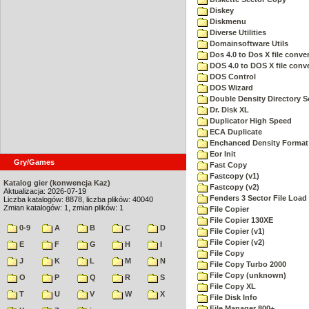
Diskey
Diskmenu
Diverse Utilities
Domainsoftware Utils
Dos 4.0 to Dos X file conver
DOS 4.0 to DOS X file conve
DOS Control
DOS Wizard
Double Density Directory S
Dr. Disk XL
Duplicator High Speed
ECA Duplicate
Enchanced Density Format
Eor Init
Gry/Games
Fast Copy
Fastcopy (v1)
Katalog gier (konwencja Kaz)
Fastcopy (v2)
Aktualizacja: 2026-07-19
Fenders 3 Sector File Loa
Liczba katalogów: 8878, liczba plików: 40040
Zmian katalogów: 1, zmian plików: 1
File Copier
File Copier 130XE
0-9
A
B
C
D
File Copier (v1)
File Copier (v2)
E
F
G
H
I
File Copy
J
K
L
M
N
File Copy Turbo 2000
File Copy (unknown)
O
P
Q
R
S
File Copy XL
T
U
V
W
X
File Disk Info
File Manager 800+