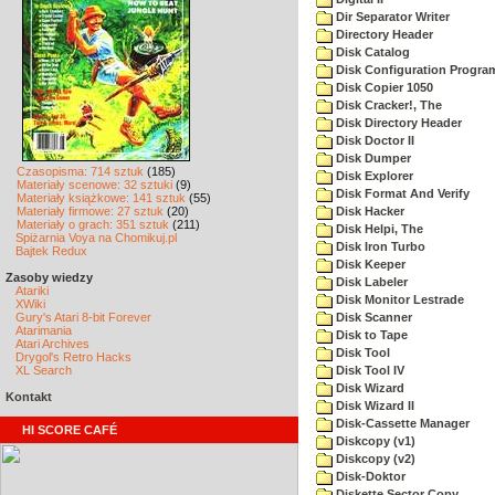
Dir Separator Writer
Directory Header
Disk Catalog
Disk Configuration Progra
Disk Copier 1050
Disk Cracker!, The
Disk Directory Header
Disk Doctor II
Disk Dumper
Czasopisma: 714 sztuk
(185)
Disk Explorer
Materiały scenowe: 32 sztuki
(9)
Disk Format And Verify
Materiały książkowe: 141 sztuk
(55)
Materiały firmowe: 27 sztuk
(20)
Disk Hacker
Materiały o grach: 351 sztuk
(211)
Disk Helpi, The
Spiżarnia Voya na Chomikuj.pl
Disk Iron Turbo
Bajtek Redux
Disk Keeper
Zasoby wiedzy
Disk Labeler
Atariki
Disk Monitor Lestrade
XWiki
Gury's Atari 8-bit Forever
Disk Scanner
Atarimania
Disk to Tape
Atari Archives
Disk Tool
Drygol's Retro Hacks
XL Search
Disk Tool IV
Disk Wizard
Kontakt
Disk Wizard II
Disk-Cassette Manager
HI SCORE CAFÉ
Diskcopy (v1)
Diskcopy (v2)
Disk-Doktor
Diskette Sector Copy