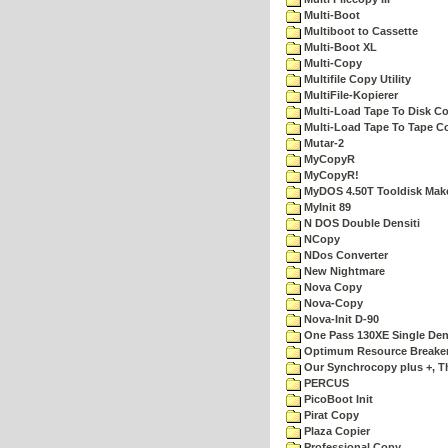
Multi-Boot
Multiboot to Cassette
Multi-Boot XL
Multi-Copy
Multifile Copy Utility
MultiFile-Kopierer
Multi-Load Tape To Disk Co
Multi-Load Tape To Tape C
Mutar-2
MyCopyR
MyCopyR!
MyDOS 4.50T Tooldisk Mak
MyInit 89
N DOS Double Densiti
NCopy
NDos Converter
New Nightmare
Nova Copy
Nova-Copy
Nova-Init D-90
One Pass 130XE Single Dens
Optimum Resource Breake
Our Synchrocopy plus +, T
PERCUS
PicoBoot Init
Pirat Copy
Plaza Copier
Professional Copy