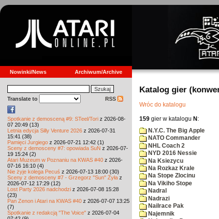
Nowinki/News
Archiwum/Archive
Katalog gier (konwe
Translate to
RSS
Wróc do katalogu
159
gier w katalogu
N
:
Spotkanie z demosceną #9: STeel/Tori
z 2026-08-
07 20:49 (13)
N.Y.C. The Big Apple
Letnia edycja Silly Venture 2026
z 2026-07-31
15:41 (38)
NATO Commander
Pamięci Jurgiego
z 2026-07-21 12:42 (1)
NHL Coach 2
Sceny z demosceny #7: opowiada SuN
z 2026-07-
NYD 2016 Nessie
19 15:24 (2)
Atari Muzeum w Poznaniu na KWAS #40
z 2026-
Na Ksiezycu
07-16 16:10 (4)
Na Rozkaz Krale
Nie żyje kolega Pecuś
z 2026-07-13 18:00 (30)
Na Stope Zlocinu
Sceny z demosceny #7 - Grzegorz "Sun" Żyła
z
Na Vikiho Stope
2026-07-12 17:29 (12)
Lost Party 2026 nadchodzi
z 2026-07-08 15:28
Nadral
(23)
Nadrazi
Pan Zenon i Atari na KWAS #40
z 2026-07-07 13:25
Nailrace Pak
(7)
Spotkanie z redakcją "The Voice"
z 2026-07-04
Najemnik
07:42 (9)