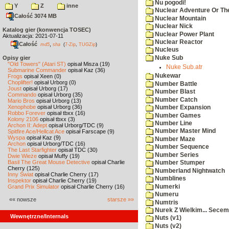
Nu pogodi!
Y
Z
inne
Nuclear Adventure Or Th
Całość 3074 MB
Nuclear Mountain
Nuclear Nick
Katalog gier (konwencja TOSEC)
Nuclear Power Plant
Aktualizacja: 2021-07-11
Nuclear Reactor
Całość
,
md5
sha
(
7-Zip
,
TUGZip
)
Nucleus
Nuke Sub
Opisy gier
"Old Towers" (Atari ST)
opisał Misza (19)
Nuke Sub.atr
Submarine Commander
opisał Kaz (36)
Nukewar
Frogs
opisał Xeen (0)
Choplifter!
opisał Urborg (0)
Number Battle
Joust
opisał Urborg (17)
Number Blast
Commando
opisał Urborg (35)
Number Catch
Mario Bros
opisał Urborg (13)
Xenophobe
opisał Urborg (36)
Number Expansion
Robbo Forever
opisał tbxx (16)
Number Games
Kolony 2106
opisał tbxx (3)
Number Line
Archon II: Adept
opisał Urborg/TDC (9)
Number Master Mind
Spitfire Ace/Hellcat Ace
opisał Farscape (9)
Wyspa
opisał Kaz (9)
Number Maze
Archon
opisał Urborg/TDC (16)
Number Sequence
The Last Starfighter
opisał TDC (30)
Number Series
Dwie Wieże
opisał Muffy (19)
Basil The Great Mouse Detective
opisał Charlie
Number Stumper
Cherry (125)
Numberland Nightwatch
Inny Świat
opisał Charlie Cherry (17)
Numblines
Inspektor
opisał Charlie Cherry (19)
Numerki
Grand Prix Simulator
opisał Charlie Cherry (16)
Numeru
«« nowsze
starsze »»
Numtris
Nurek Z Wielkim... Secem
Wewnętrzne/Internals
Nuts (v1)
Nuts (v2)