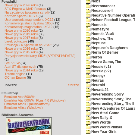
Nebs
Poradniki
Nowe gry w 2026 roku
(1)
Necromancer
SFX-Engine w MAD Pascalu
(3)
Negaquerg-II
Narzędzie do tworzenia scrolli
(12)
Negative Number Operat
Kartridż Sparta DOS X
(6)
Usprawnienia magnetofonu XC12
(12)
Nelson Football League, 
Konserwacja stacji dysków 1050
(19)
Nemesis
Konserwacja magnetofonu XC12
(15)
Nemezyro
Nowe gry w 2020 roku
(2)
Nemo's Vault
Nowe gry w 2019 roku
(35)
Nowe gry w 2017 roku
(3)
Nephew, The
Larek pokazuje
(40)
Neptune
Emulacja ZX Spectrum na VBXE
(26)
Neptune's Daughters
Nowe gry w 2016 roku
(7)
Nowe gry w 2015 roku
(4)
Nerm Of Bemer
Partycjonowanie karty SIDE (APT/FAT16/FAT32)
Neron
(1)
Nerve Game, The
BMPVIEW
(34)
Nessie (v1)
Atari ST dla opornych
(75)
Nowe gry w 2014 roku
(19)
Nessie (v2)
Tritone engine
(11)
Netopyr
QChan Engine
(6)
Neuras
nowsze
starsze
Neuroid
Nevada21
Emulatory
Neverending Sorry
Emulator Atari800Win
Neverending Story, The
Emulator Atari800Win PLus 4.0 (Windows)
Neverending Story, The II
Emulator Atari++ (multiplatform)
Emulator Altirra (Windows)
New Adventures Of Laur
New Atari Game
Biblioteka Atarowca
New Rally-X
New Words
New World Pinball
New Year Girls