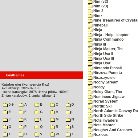
Nim (v2)
Nim (v3)
Nim 2
Nimx
Nine Treasures of Crystal
Nineball
Ninja
Ninja - Help - Icopter
Ninja Commando
Ninja III
Ninja Master, The
Ninja Usa II
Ninja Usa III
Ninja Usa!
Nintendo Pinball
Ninzova Pomsta
Gry/Games
Niszczyciele
Nocny Stream
Katalog gier (konwencja Kaz)
Noddy
Aktualizacja: 2026-07-19
Liczba katalogów: 8878, liczba plików: 40040
Noisy Giant, The
Zmian katalogów: 1, zmian plików: 1
Nominoes Jigsaw
Norad System
0-9
A
B
C
D
Nordic Ski
North Atlantic Convoy Ra
E
F
G
H
I
North Side Strike
J
K
L
M
N
Note Invaders
Note Master
O
P
Q
R
S
Noughts And Crosses
T
U
V
W
X
Noxious