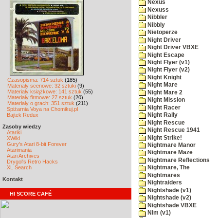
Nexus
Nexuss
Nibbler
Nibbly
Nietoperze
Night Driver
Night Driver VBXE
Night Escape
Night Flyer (v1)
Night Flyer (v2)
Night Knight
Czasopisma: 714 sztuk
(185)
Night Mare
Materiały scenowe: 32 sztuki
(9)
Materiały książkowe: 141 sztuk
(55)
Night Mare 2
Materiały firmowe: 27 sztuk
(20)
Night Mission
Materiały o grach: 351 sztuk
(211)
Night Racer
Spiżarnia Voya na Chomikuj.pl
Bajtek Redux
Night Rally
Night Rescue
Zasoby wiedzy
Night Rescue 1941
Atariki
Night Strike!
XWiki
Gury's Atari 8-bit Forever
Nightmare Manor
Atarimania
Nightmare Maze
Atari Archives
Nightmare Reflections
Drygol's Retro Hacks
XL Search
Nightmare, The
Nightmares
Kontakt
Nightraiders
Nightshade (v1)
HI SCORE CAFÉ
Nightshade (v2)
Nightshade VBXE
Nim (v1)