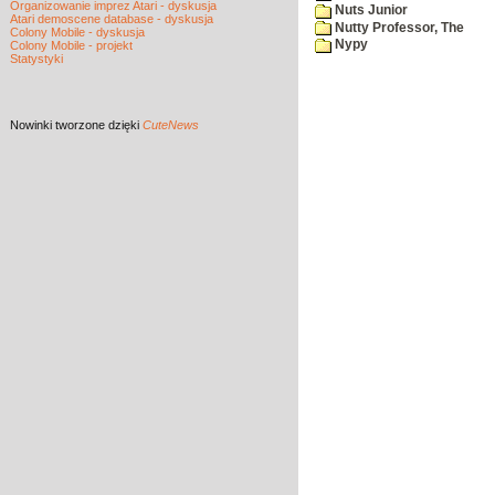
Organizowanie imprez Atari - dyskusja
Nuts Junior
Atari demoscene database - dyskusja
Nutty Professor, The
Colony Mobile - dyskusja
Nypy
Colony Mobile - projekt
Statystyki
Nowinki
tworzone dzięki
CuteNews