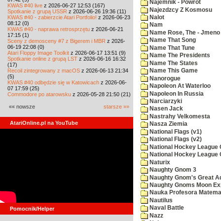
Najemnik - Powrot
KWAS #40 live
z 2026-06-27 12:53 (167)
Najezdzcy Z Kosmosu
Spotkanie z grupą USSR
z 2026-06-26 19:36 (11)
KWAS #40 - zabierzcie Atari Portfolio!
z 2026-06-23
Nalot
08:12 (0)
Nam
KWAS #40 - naprawa retrosprzętu
z 2026-06-21
Name Rose, The - Jmeno
17:15 (1)
Name That Song
Sceny z demosceny #7 z Bigerem i MBR
z 2026-
06-19 22:08 (0)
Name That Tune
Atari Floppy Image Toolkit
z 2026-06-17 13:51 (9)
Name The Presidents
Spotkanie online z grupą LST
z 2026-06-16 16:32
Name The States
(17)
Recoil zintegrowany z macOS
z 2026-06-13 21:34
Name This Game
(5)
Nanorogue
KWAS #40 odbędzie się w Katowicach
z 2026-06-
Napoleon At Waterloo
07 17:59 (25)
Napoleon In Russia
Commodore po atarowsku
z 2026-05-28 21:50 (21)
Narciarzyki
«« nowsze
starsze »»
Nasen Jack
Nastrahy Velkomesta
AtariOnline.pl na YouTube
Nasza Ziemia
National Flags (v1)
National Flags (v2)
National Hockey League C
National Hockey League 
Naturix
Naughty Gnom 3
Naughty Gnom's Great A
Naughty Gnoms Moon Exp
Nauka Profesora Matema
Nautilus
Naval Battle
Pomocnik/Helper
Nazz