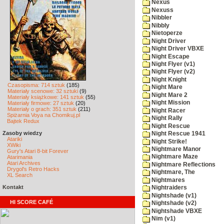
Nexus
Nexuss
Nibbler
Nibbly
Nietoperze
Night Driver
Night Driver VBXE
Night Escape
Night Flyer (v1)
Night Flyer (v2)
Night Knight
Czasopisma: 714 sztuk
(185)
Night Mare
Materiały scenowe: 32 sztuki
(9)
Night Mare 2
Materiały książkowe: 141 sztuk
(55)
Night Mission
Materiały firmowe: 27 sztuk
(20)
Materiały o grach: 351 sztuk
(211)
Night Racer
Spiżarnia Voya na Chomikuj.pl
Night Rally
Bajtek Redux
Night Rescue
Zasoby wiedzy
Night Rescue 1941
Atariki
Night Strike!
XWiki
Nightmare Manor
Gury's Atari 8-bit Forever
Nightmare Maze
Atarimania
Atari Archives
Nightmare Reflections
Drygol's Retro Hacks
Nightmare, The
XL Search
Nightmares
Kontakt
Nightraiders
Nightshade (v1)
HI SCORE CAFÉ
Nightshade (v2)
Nightshade VBXE
Nim (v1)