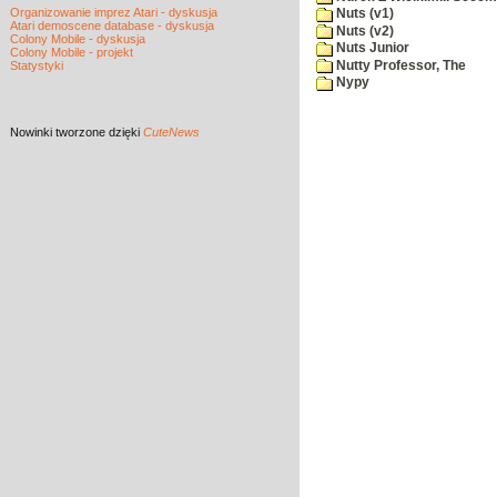
Organizowanie imprez Atari - dyskusja
Nuts (v1)
Atari demoscene database - dyskusja
Nuts (v2)
Colony Mobile - dyskusja
Nuts Junior
Colony Mobile - projekt
Nutty Professor, The
Statystyki
Nypy
Nowinki
tworzone dzięki
CuteNews