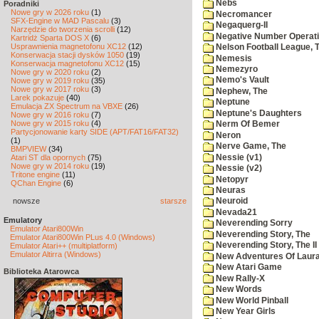
Nebs
Poradniki
Nowe gry w 2026 roku
(1)
Necromancer
SFX-Engine w MAD Pascalu
(3)
Negaquerg-II
Narzędzie do tworzenia scrolli
(12)
Negative Number Operat
Kartridż Sparta DOS X
(6)
Usprawnienia magnetofonu XC12
(12)
Nelson Football League, 
Konserwacja stacji dysków 1050
(19)
Nemesis
Konserwacja magnetofonu XC12
(15)
Nemezyro
Nowe gry w 2020 roku
(2)
Nemo's Vault
Nowe gry w 2019 roku
(35)
Nowe gry w 2017 roku
(3)
Nephew, The
Larek pokazuje
(40)
Neptune
Emulacja ZX Spectrum na VBXE
(26)
Neptune's Daughters
Nowe gry w 2016 roku
(7)
Nowe gry w 2015 roku
(4)
Nerm Of Bemer
Partycjonowanie karty SIDE (APT/FAT16/FAT32)
Neron
(1)
Nerve Game, The
BMPVIEW
(34)
Nessie (v1)
Atari ST dla opornych
(75)
Nowe gry w 2014 roku
(19)
Nessie (v2)
Tritone engine
(11)
Netopyr
QChan Engine
(6)
Neuras
nowsze
starsze
Neuroid
Nevada21
Emulatory
Neverending Sorry
Emulator Atari800Win
Neverending Story, The
Emulator Atari800Win PLus 4.0 (Windows)
Neverending Story, The II
Emulator Atari++ (multiplatform)
Emulator Altirra (Windows)
New Adventures Of Laur
New Atari Game
Biblioteka Atarowca
New Rally-X
New Words
New World Pinball
New Year Girls