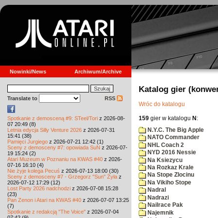
Nowinki/News
Archiwum/Archive
Katalog gier (konwe
Translate to
RSS
Wróc do katalogu
159
gier w katalogu
N
:
Spotkanie z demosceną #9: STeel/Tori
z 2026-08-
07 20:49 (8)
N.Y.C. The Big Apple
Letnia edycja Silly Venture 2026
z 2026-07-31
15:41 (38)
NATO Commander
Pamięci Jurgiego
z 2026-07-21 12:42 (1)
NHL Coach 2
Sceny z demosceny #7: opowiada SuN
z 2026-07-
NYD 2016 Nessie
19 15:24 (2)
Atari Muzeum w Poznaniu na KWAS #40
z 2026-
Na Ksiezycu
07-16 16:10 (4)
Na Rozkaz Krale
Nie żyje kolega Pecuś
z 2026-07-13 18:00 (30)
Na Stope Zlocinu
Sceny z demosceny #7 - Grzegorz "Sun" Żyła
z
Na Vikiho Stope
2026-07-12 17:29 (12)
Lost Party 2026 nadchodzi
z 2026-07-08 15:28
Nadral
(23)
Nadrazi
Pan Zenon i Atari na KWAS #40
z 2026-07-07 13:25
Nailrace Pak
(7)
Spotkanie z redakcją "The Voice"
z 2026-07-04
Najemnik
07:42 (9)