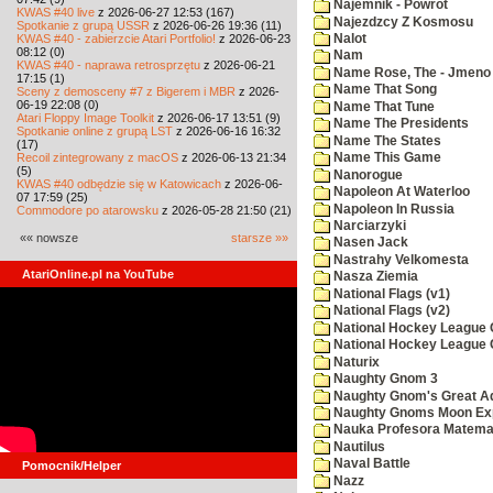
Najemnik - Powrot
KWAS #40 live
z 2026-06-27 12:53 (167)
Najezdzcy Z Kosmosu
Spotkanie z grupą USSR
z 2026-06-26 19:36 (11)
KWAS #40 - zabierzcie Atari Portfolio!
z 2026-06-23
Nalot
08:12 (0)
Nam
KWAS #40 - naprawa retrosprzętu
z 2026-06-21
Name Rose, The - Jmeno
17:15 (1)
Name That Song
Sceny z demosceny #7 z Bigerem i MBR
z 2026-
06-19 22:08 (0)
Name That Tune
Atari Floppy Image Toolkit
z 2026-06-17 13:51 (9)
Name The Presidents
Spotkanie online z grupą LST
z 2026-06-16 16:32
Name The States
(17)
Recoil zintegrowany z macOS
z 2026-06-13 21:34
Name This Game
(5)
Nanorogue
KWAS #40 odbędzie się w Katowicach
z 2026-06-
Napoleon At Waterloo
07 17:59 (25)
Napoleon In Russia
Commodore po atarowsku
z 2026-05-28 21:50 (21)
Narciarzyki
«« nowsze
starsze »»
Nasen Jack
Nastrahy Velkomesta
AtariOnline.pl na YouTube
Nasza Ziemia
National Flags (v1)
National Flags (v2)
National Hockey League C
National Hockey League 
Naturix
Naughty Gnom 3
Naughty Gnom's Great A
Naughty Gnoms Moon Exp
Nauka Profesora Matema
Nautilus
Naval Battle
Pomocnik/Helper
Nazz