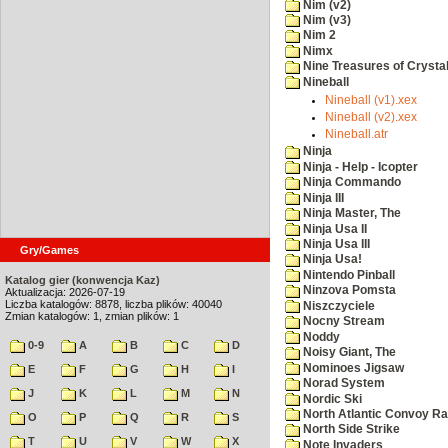
Nim (v2)
Nim (v3)
Nim 2
Nimx
Nine Treasures of Crystal
Nineball
Nineball (v1).xex
Nineball (v2).xex
Nineball.atr
Ninja
Ninja - Help - Icopter
Ninja Commando
Ninja III
Ninja Master, The
Ninja Usa II
Ninja Usa III
Gry/Games
Ninja Usa!
Nintendo Pinball
Katalog gier (konwencja Kaz)
Ninzova Pomsta
Aktualizacja: 2026-07-19
Liczba katalogów: 8878, liczba plików: 40040
Niszczyciele
Zmian katalogów: 1, zmian plików: 1
Nocny Stream
Noddy
0-9
A
B
C
D
Noisy Giant, The
Nominoes Jigsaw
E
F
G
H
I
Norad System
J
K
L
M
N
Nordic Ski
North Atlantic Convoy Ra
O
P
Q
R
S
North Side Strike
T
U
V
W
X
Note Invaders