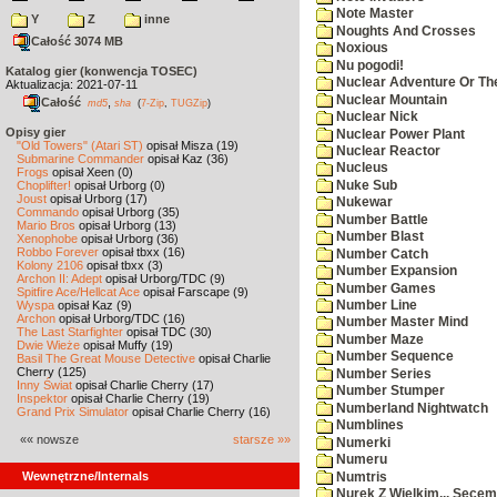
Note Master
Y
Z
inne
Noughts And Crosses
Całość 3074 MB
Noxious
Nu pogodi!
Katalog gier (konwencja TOSEC)
Nuclear Adventure Or Th
Aktualizacja: 2021-07-11
Nuclear Mountain
Całość
,
md5
sha
(
7-Zip
,
TUGZip
)
Nuclear Nick
Opisy gier
Nuclear Power Plant
"Old Towers" (Atari ST)
opisał Misza (19)
Nuclear Reactor
Submarine Commander
opisał Kaz (36)
Nucleus
Frogs
opisał Xeen (0)
Nuke Sub
Choplifter!
opisał Urborg (0)
Joust
opisał Urborg (17)
Nukewar
Commando
opisał Urborg (35)
Number Battle
Mario Bros
opisał Urborg (13)
Number Blast
Xenophobe
opisał Urborg (36)
Robbo Forever
opisał tbxx (16)
Number Catch
Kolony 2106
opisał tbxx (3)
Number Expansion
Archon II: Adept
opisał Urborg/TDC (9)
Number Games
Spitfire Ace/Hellcat Ace
opisał Farscape (9)
Wyspa
opisał Kaz (9)
Number Line
Archon
opisał Urborg/TDC (16)
Number Master Mind
The Last Starfighter
opisał TDC (30)
Number Maze
Dwie Wieże
opisał Muffy (19)
Number Sequence
Basil The Great Mouse Detective
opisał Charlie
Cherry (125)
Number Series
Inny Świat
opisał Charlie Cherry (17)
Number Stumper
Inspektor
opisał Charlie Cherry (19)
Numberland Nightwatch
Grand Prix Simulator
opisał Charlie Cherry (16)
Numblines
«« nowsze
starsze »»
Numerki
Numeru
Wewnętrzne/Internals
Numtris
Nurek Z Wielkim... Secem