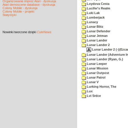
Organizowanie imprez Atari - dyskusja
Loydova Cesta
Atari demoscene database - dyskusja
Colony Mobile - dyskusja
Lucifer's Realm
Colony Mobile - projekt
Luki Lak
Statystyki
Lumberjack
Lunacy
Lunar Blitz
Lunar Defender
Nowinki
tworzone dzięki
CuteNews
Lunar Jetman
Lunar Lander
Lunar Lander 2
Lunar Lander 2 (-)(Ezca
Lunar Lander (Adventure In
Lunar Lander (Ryan, G.)
Lunar Leeper
Lunar Mission
Lunar Outpost
Lunar Patrol
Lunar V
Lurking Horror, The
Lux
Lvi Srdce