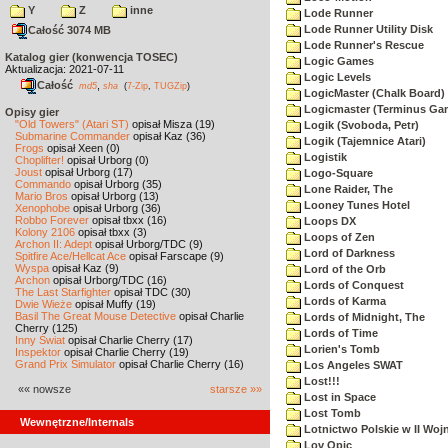
Y
Z
inne
Lode Runner
Lode Runner Utility Disk
Całość 3074 MB
Lode Runner's Rescue
Katalog gier (konwencja TOSEC)
Logic Games
Aktualizacja: 2021-07-11
Logic Levels
Całość
,
md5
sha
(
7-Zip
,
TUGZip
)
LogicMaster (Chalk Board)
Logicmaster (Terminus Ga
Opisy gier
"Old Towers" (Atari ST)
opisał Misza (19)
Logik (Svoboda, Petr)
Submarine Commander
opisał Kaz (36)
Logik (Tajemnice Atari)
Frogs
opisał Xeen (0)
Logistik
Choplifter!
opisał Urborg (0)
Joust
opisał Urborg (17)
Logo-Square
Commando
opisał Urborg (35)
Lone Raider, The
Mario Bros
opisał Urborg (13)
Looney Tunes Hotel
Xenophobe
opisał Urborg (36)
Robbo Forever
opisał tbxx (16)
Loops DX
Kolony 2106
opisał tbxx (3)
Loops of Zen
Archon II: Adept
opisał Urborg/TDC (9)
Lord of Darkness
Spitfire Ace/Hellcat Ace
opisał Farscape (9)
Wyspa
opisał Kaz (9)
Lord of the Orb
Archon
opisał Urborg/TDC (16)
Lords of Conquest
The Last Starfighter
opisał TDC (30)
Lords of Karma
Dwie Wieże
opisał Muffy (19)
Basil The Great Mouse Detective
opisał Charlie
Lords of Midnight, The
Cherry (125)
Lords of Time
Inny Świat
opisał Charlie Cherry (17)
Lorien's Tomb
Inspektor
opisał Charlie Cherry (19)
Grand Prix Simulator
opisał Charlie Cherry (16)
Los Angeles SWAT
Lost!!!
«« nowsze
starsze »»
Lost in Space
Lost Tomb
Wewnętrzne/Internals
Lotnictwo Polskie w II Woj
Lov Opic