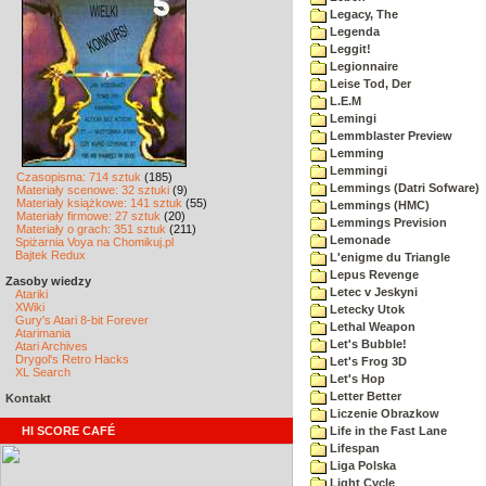
Legacy, The
Legenda
Leggit!
Legionnaire
Leise Tod, Der
L.E.M
Lemingi
Lemmblaster Preview
Lemming
Lemmingi
Czasopisma: 714 sztuk
(185)
Lemmings (Datri Sofware)
Materiały scenowe: 32 sztuki
(9)
Materiały książkowe: 141 sztuk
(55)
Lemmings (HMC)
Materiały firmowe: 27 sztuk
(20)
Lemmings Prevision
Materiały o grach: 351 sztuk
(211)
Lemonade
Spiżarnia Voya na Chomikuj.pl
Bajtek Redux
L'enigme du Triangle
Lepus Revenge
Zasoby wiedzy
Letec v Jeskyni
Atariki
XWiki
Letecky Utok
Gury's Atari 8-bit Forever
Lethal Weapon
Atarimania
Let's Bubble!
Atari Archives
Drygol's Retro Hacks
Let's Frog 3D
XL Search
Let's Hop
Letter Better
Kontakt
Liczenie Obrazkow
HI SCORE CAFÉ
Life in the Fast Lane
Lifespan
Liga Polska
Light Cycle