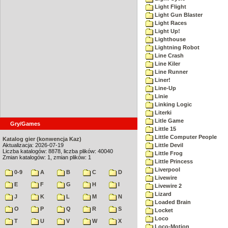
Light Flight
Light Gun Blaster
Light Races
Light Up!
Lighthouse
Lightning Robot
Line Crash
Line Kiler
Line Runner
Liner!
Line-Up
Linie
Linking Logic
Literki
Litle Game
Gry/Games
Little 15
Little Computer People
Katalog gier (konwencja Kaz)
Aktualizacja: 2026-07-19
Little Devil
Liczba katalogów: 8878, liczba plików: 40040
Little Frog
Zmian katalogów: 1, zmian plików: 1
Little Princess
Liverpool
0-9
A
B
C
D
Livewire
E
F
G
H
I
Livewire 2
Lizard
J
K
L
M
N
Loaded Brain
O
P
Q
R
S
Locket
Loco
T
U
V
W
X
Loco-Motion