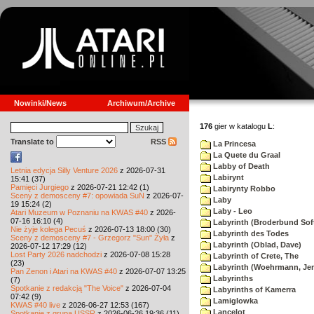
Nowinki/News
Archiwum/Archive
176
gier w katalogu
L
:
Translate to
RSS
La Princesa
La Quete du Graal
Labby of Death
Letnia edycja Silly Venture 2026
z 2026-07-31
Labirynt
15:41 (37)
Pamięci Jurgiego
z 2026-07-21 12:42 (1)
Labirynty Robbo
Sceny z demosceny #7: opowiada SuN
z 2026-07-
Laby
19 15:24 (2)
Laby - Leo
Atari Muzeum w Poznaniu na KWAS #40
z 2026-
07-16 16:10 (4)
Labyrinth (Broderbund Sof
Nie żyje kolega Pecuś
z 2026-07-13 18:00 (30)
Labyrinth des Todes
Sceny z demosceny #7 - Grzegorz "Sun" Żyła
z
Labyrinth (Oblad, Dave)
2026-07-12 17:29 (12)
Lost Party 2026 nadchodzi
z 2026-07-08 15:28
Labyrinth of Crete, The
(23)
Labyrinth (Woehrmann, Je
Pan Zenon i Atari na KWAS #40
z 2026-07-07 13:25
Labyrinths
(7)
Spotkanie z redakcją "The Voice"
z 2026-07-04
Labyrinths of Kamerra
07:42 (9)
Lamiglowka
KWAS #40 live
z 2026-06-27 12:53 (167)
Lancelot
Spotkanie z grupą USSR
z 2026-06-26 19:36 (11)