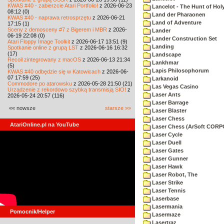
KWAS #40 - zabierzcie Atari Portfolio!
z 2026-06-23
Lancelot - The Hunt of Holy
08:12 (0)
Land der Pharaonen
KWAS #40 - naprawa retrosprzętu
z 2026-06-21
Land of Adventure
17:15 (1)
Sceny z demosceny #7 z Bigerem i MBR
z 2026-
Lander
06-19 22:08 (0)
Lander Construction Set
Atari Floppy Image Toolkit
z 2026-06-17 13:51 (9)
Landing
Spotkanie online z grupą LST
z 2026-06-16 16:32
(17)
Landscape
Recoil zintegrowany z macOS
z 2026-06-13 21:34
Lankhmar
(5)
Lapis Philosophorum
KWAS #40 odbędzie się w Katowicach
z 2026-06-
07 17:59 (25)
Larkanoid
Commodore po atarowsku
z 2026-05-28 21:50 (21)
Las Vegas Casino
Urządzenie z rekordowo szybką transmisją SIO!
z
Laser Ants
2026-05-24 20:57 (116)
Laser Barrage
«« nowsze
starsze »»
Laser Blaster
Laser Chess
AtariOnline.pl na YouTube
Laser Chess (ArSoft COR
Laser Cycle
Laser Duell
Laser Gates
Laser Gunner
Laser Hawk
Laser Robot, The
Laser Strike
Laser Tennis
Laserbase
Lasermania
Pomocnik/Helper
Lasermaze
Lasertraz