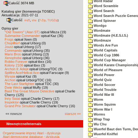
Word Radar
Całość 3074 MB
Word Scramble
Word Search
Katalog gier (konwencja TOSEC)
Aktualizacja: 2021-07-11
Word Search Puzzle Genera
Całość
,
md5
sha
(
7-Zip
,
TUGZip
)
Word Spinner
Wordgo
Opisy gier
Wordmate
"Old Towers" (Atari ST)
opisał Misza (19)
Wordmate (H.E.S.I.S.)
Submarine Commander
opisał Kaz (36)
Frogs
opisał Xeen (0)
Wordmaze
Choplifter!
opisał Urborg (0)
Words Are Fun
Joust
opisał Urborg (17)
World Capitals
Commando
opisał Urborg (35)
Mario Bros
opisał Urborg (13)
World Cup 1986
Xenophobe
opisał Urborg (36)
World Cup Manager
Robbo Forever
opisał tbxx (16)
World Karate Championshi
Kolony 2106
opisał tbxx (3)
Archon II: Adept
opisał Urborg/TDC (9)
World of Pleasure
Spitfire Ace/Hellcat Ace
opisał Farscape (9)
World Power
Wyspa
opisał Kaz (9)
World Quiz
Archon
opisał Urborg/TDC (16)
The Last Starfighter
opisał TDC (30)
World Soccer
Dwie Wieże
opisał Muffy (19)
World Trouble
Basil The Great Mouse Detective
opisał Charlie
World War III
Cherry (125)
Inny Świat
opisał Charlie Cherry (17)
Worm
Inspektor
opisał Charlie Cherry (19)
Worm Squirm
Grand Prix Simulator
opisał Charlie Cherry (16)
Worm War I
«« nowsze
starsze »»
Worms
Wrap Trap
Wewnętrzne/Internals
Wu Chu
Wuerfel Baut den Turm, De
Organizowanie imprez Atari - dyskusja
Wuerfel Kniffel
Atari demoscene database - dyskusja