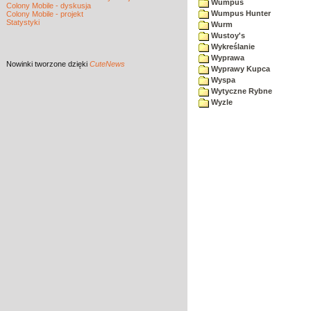
Wumpus
Colony Mobile - dyskusja
Wumpus Hunter
Colony Mobile - projekt
Statystyki
Wurm
Wustoy's
Wykreślanie
Wyprawa
Nowinki
tworzone dzięki
CuteNews
Wyprawy Kupca
Wyspa
Wytyczne Rybne
Wyzle