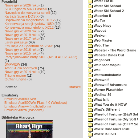
Water Eat 01
Poradniki
Nowe gry w 2026 roku
(1)
Water Ski School
SFX-Engine w MAD Pascalu
(3)
Water Ski School 2
Narzędzie do tworzenia scrolli
(12)
Waterloo II
Kartridż Sparta DOS X
(6)
Usprawnienia magnetofonu XC12
(12)
Wa-Tor
Konserwacja stacji dysków 1050
(19)
Wavy Navy
Konserwacja magnetofonu XC12
(15)
Wayout
Nowe gry w 2020 roku
(2)
Nowe gry w 2019 roku
(35)
Weakon
Nowe gry w 2017 roku
(3)
Web Master
Larek pokazuje
(40)
Web, The
Emulacja ZX Spectrum na VBXE
(26)
Nowe gry w 2016 roku
(7)
Webster - The Word Game
Nowe gry w 2015 roku
(4)
Webster Dines Out
Partycjonowanie karty SIDE (APT/FAT16/FAT32)
Weganoid
(1)
BMPVIEW
(34)
Weihnachtsspiel
Atari ST dla opornych
(75)
Well
Nowe gry w 2014 roku
(19)
Weltraumkolonie
Tritone engine
(11)
QChan Engine
(6)
Werewolf
Werewolf Adventure
nowsze
starsze
Werner Flaschbier
Wetlina '89
Emulatory
Emulator Atari800Win
What Is It
Emulator Atari800Win PLus 4.0 (Windows)
What You do it NOW
Emulator Atari++ (multiplatform)
What's Different
Emulator Altirra (Windows)
Wheel of Fortune (B&W Sof
Biblioteka Atarowca
Wheel of Fortune (My Soft 
Wheel of Fortune (OFFY So
Where Dinosaurs Rule
Where Is Elvis