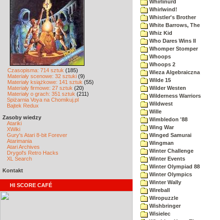
Whirlinurd
Whirlwind!
Whistler's Brother
White Barrows, The
Whiz Kid
Who Dares Wins II
Whomper Stomper
Whoops
Whoops 2
Czasopisma: 714 sztuk
(185)
Wieza Algebraiczna
Materiały scenowe: 32 sztuki
(9)
Wilde 15
Materiały książkowe: 141 sztuk
(55)
Materiały firmowe: 27 sztuk
(20)
Wilder Westen
Materiały o grach: 351 sztuk
(211)
Wilderness Warriors
Spiżarnia Voya na Chomikuj.pl
Wildwest
Bajtek Redux
Wille
Zasoby wiedzy
Wimbledon '88
Atariki
Wing War
XWiki
Gury's Atari 8-bit Forever
Winged Samurai
Atarimania
Wingman
Atari Archives
Winter Challenge
Drygol's Retro Hacks
XL Search
Winter Events
Winter Olympiad 88
Kontakt
Winter Olympics
Winter Wally
HI SCORE CAFÉ
Wireball
Wiropuzzle
Wishbringer
Wisielec