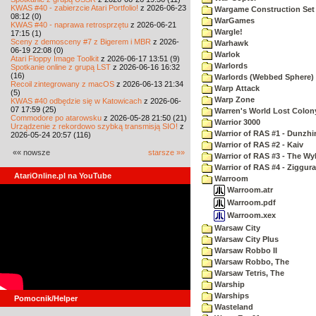
KWAS #40 - zabierzcie Atari Portfolio!
z 2026-06-23
Wargame Construction Set
08:12 (0)
WarGames
KWAS #40 - naprawa retrosprzętu
z 2026-06-21
Wargle!
17:15 (1)
Sceny z demosceny #7 z Bigerem i MBR
z 2026-
Warhawk
06-19 22:08 (0)
Warlok
Atari Floppy Image Toolkit
z 2026-06-17 13:51 (9)
Warlords
Spotkanie online z grupą LST
z 2026-06-16 16:32
(16)
Warlords (Webbed Sphere)
Recoil zintegrowany z macOS
z 2026-06-13 21:34
Warp Attack
(5)
Warp Zone
KWAS #40 odbędzie się w Katowicach
z 2026-06-
07 17:59 (25)
Warren's World Lost Colon
Commodore po atarowsku
z 2026-05-28 21:50 (21)
Warrior 3000
Urządzenie z rekordowo szybką transmisją SIO!
z
Warrior of RAS #1 - Dunzhi
2026-05-24 20:57 (116)
Warrior of RAS #2 - Kaiv
«« nowsze
starsze »»
Warrior of RAS #3 - The Wy
Warrior of RAS #4 - Ziggura
AtariOnline.pl na YouTube
Warroom
Warroom.atr
Warroom.pdf
Warroom.xex
Warsaw City
Warsaw City Plus
Warsaw Robbo II
Warsaw Robbo, The
Warsaw Tetris, The
Warship
Warships
Pomocnik/Helper
Wasteland