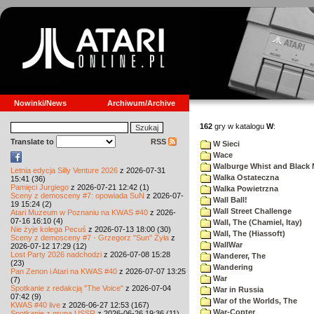
Nowinki/News
Archiwum/Archive
162
gry w katalogu
W
:
Translate to
RSS
W Sieci
Wace
Walburge Whist and Black 
Letnia edycja Silly Venture 2026
z 2026-07-31
Walka Ostateczna
15:41 (36)
Pamięci Jurgiego
z 2026-07-21 12:42 (1)
Walka Powietrzna
Sceny z demosceny #7: opowiada SuN
z 2026-07-
Wall Ball!
19 15:24 (2)
Wall Street Challenge
Atari Muzeum w Poznaniu na KWAS #40
z 2026-
07-16 16:10 (4)
Wall, The (Chamiel, Itay)
Nie żyje kolega Pecuś
z 2026-07-13 18:00 (30)
Wall, The (Hiassoft)
Sceny z demosceny #7 - Grzegorz "Sun" Żyła
z
WallWar
2026-07-12 17:29 (12)
Lost Party 2026 nadchodzi
z 2026-07-08 15:28
Wanderer, The
(23)
Wandering
Pan Zenon i Atari na KWAS #40
z 2026-07-07 13:25
War
(7)
Spotkanie z redakcją "The Voice"
z 2026-07-04
War in Russia
07:42 (9)
War of the Worlds, The
KWAS #40 live
z 2026-06-27 12:53 (167)
War-Copter
Spotkanie z grupą USSR
z 2026-06-26 19:36 (11)