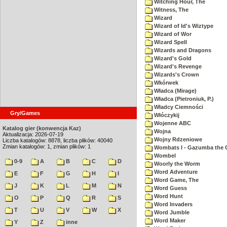
Witching Hour, The
Witness, The
Wizard
Wizard of Id's Wiztype
Wizard of Wor
Wizard Spell
Wizards and Dragons
Wizard's Gold
Wizard's Revenge
Wizards's Crown
Wkórwek
Władca (Mirage)
Władca (Pietroniuk, P.)
Władcy Ciemności
Gry/Games
Włóczykij
Wojenne ABC
Katalog gier (konwencja Kaz)
Wojna
Aktualizacja: 2026-07-19
Wojny Rdzeniowe
Liczba katalogów: 8878, liczba plików: 40040
Zmian katalogów: 1, zmian plików: 1
Wombats I - Gazumba the 
Wombel
0-9
A
B
C
D
Woorly the Worm
Word Adventure
E
F
G
H
I
Word Game, The
J
K
L
M
N
Word Guess
Word Hunt
O
P
Q
R
S
Word Invaders
T
U
V
W
X
Word Jumble
Word Maker
Y
Z
inne