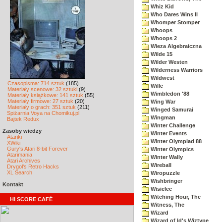
Whiz Kid
Who Dares Wins II
Whomper Stomper
Whoops
Whoops 2
Wieza Algebraiczna
Wilde 15
Wilder Westen
Wilderness Warriors
Wildwest
Czasopisma: 714 sztuk
(185)
Wille
Materiały scenowe: 32 sztuki
(9)
Wimbledon '88
Materiały książkowe: 141 sztuk
(55)
Materiały firmowe: 27 sztuk
(20)
Wing War
Materiały o grach: 351 sztuk
(211)
Winged Samurai
Spiżarnia Voya na Chomikuj.pl
Wingman
Bajtek Redux
Winter Challenge
Zasoby wiedzy
Winter Events
Atariki
Winter Olympiad 88
XWiki
Gury's Atari 8-bit Forever
Winter Olympics
Atarimania
Winter Wally
Atari Archives
Wireball
Drygol's Retro Hacks
XL Search
Wiropuzzle
Wishbringer
Kontakt
Wisielec
Witching Hour, The
HI SCORE CAFÉ
Witness, The
Wizard
Wizard of Id's Wiztype