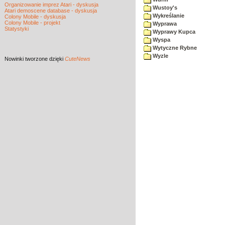
Organizowanie imprez Atari - dyskusja
Wustoy's
Atari demoscene database - dyskusja
Wykreślanie
Colony Mobile - dyskusja
Colony Mobile - projekt
Wyprawa
Statystyki
Wyprawy Kupca
Wyspa
Wytyczne Rybne
Wyzle
Nowinki
tworzone dzięki
CuteNews