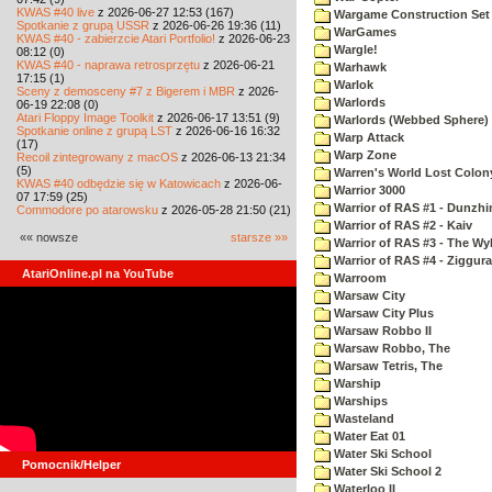
KWAS #40 live
z 2026-06-27 12:53 (167)
Wargame Construction Set
Spotkanie z grupą USSR
z 2026-06-26 19:36 (11)
WarGames
KWAS #40 - zabierzcie Atari Portfolio!
z 2026-06-23
Wargle!
08:12 (0)
KWAS #40 - naprawa retrosprzętu
z 2026-06-21
Warhawk
17:15 (1)
Warlok
Sceny z demosceny #7 z Bigerem i MBR
z 2026-
Warlords
06-19 22:08 (0)
Atari Floppy Image Toolkit
z 2026-06-17 13:51 (9)
Warlords (Webbed Sphere)
Spotkanie online z grupą LST
z 2026-06-16 16:32
Warp Attack
(17)
Warp Zone
Recoil zintegrowany z macOS
z 2026-06-13 21:34
(5)
Warren's World Lost Colon
KWAS #40 odbędzie się w Katowicach
z 2026-06-
Warrior 3000
07 17:59 (25)
Warrior of RAS #1 - Dunzhi
Commodore po atarowsku
z 2026-05-28 21:50 (21)
Warrior of RAS #2 - Kaiv
«« nowsze
starsze »»
Warrior of RAS #3 - The Wy
Warrior of RAS #4 - Ziggura
AtariOnline.pl na YouTube
Warroom
Warsaw City
Warsaw City Plus
Warsaw Robbo II
Warsaw Robbo, The
Warsaw Tetris, The
Warship
Warships
Wasteland
Water Eat 01
Water Ski School
Pomocnik/Helper
Water Ski School 2
Waterloo II