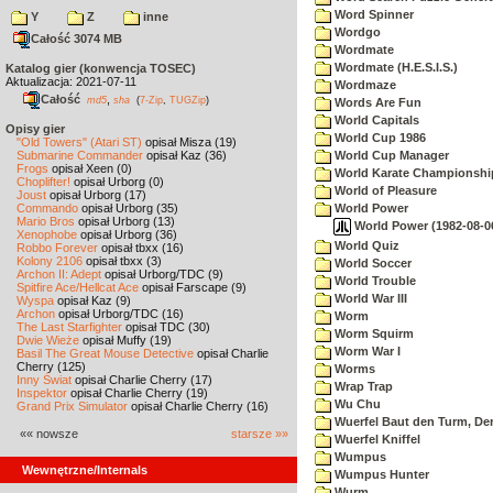
Word Spinner
Y
Z
inne
Wordgo
Całość 3074 MB
Wordmate
Wordmate (H.E.S.I.S.)
Katalog gier (konwencja TOSEC)
Aktualizacja: 2021-07-11
Wordmaze
Całość
,
md5
sha
(
7-Zip
,
TUGZip
)
Words Are Fun
World Capitals
Opisy gier
World Cup 1986
"Old Towers" (Atari ST)
opisał Misza (19)
Submarine Commander
opisał Kaz (36)
World Cup Manager
Frogs
opisał Xeen (0)
World Karate Championshi
Choplifter!
opisał Urborg (0)
World of Pleasure
Joust
opisał Urborg (17)
Commando
opisał Urborg (35)
World Power
Mario Bros
opisał Urborg (13)
World Power (1982-08-06
Xenophobe
opisał Urborg (36)
World Quiz
Robbo Forever
opisał tbxx (16)
Kolony 2106
opisał tbxx (3)
World Soccer
Archon II: Adept
opisał Urborg/TDC (9)
World Trouble
Spitfire Ace/Hellcat Ace
opisał Farscape (9)
World War III
Wyspa
opisał Kaz (9)
Archon
opisał Urborg/TDC (16)
Worm
The Last Starfighter
opisał TDC (30)
Worm Squirm
Dwie Wieże
opisał Muffy (19)
Worm War I
Basil The Great Mouse Detective
opisał Charlie
Cherry (125)
Worms
Inny Świat
opisał Charlie Cherry (17)
Wrap Trap
Inspektor
opisał Charlie Cherry (19)
Wu Chu
Grand Prix Simulator
opisał Charlie Cherry (16)
Wuerfel Baut den Turm, De
«« nowsze
starsze »»
Wuerfel Kniffel
Wumpus
Wewnętrzne/Internals
Wumpus Hunter
Wurm