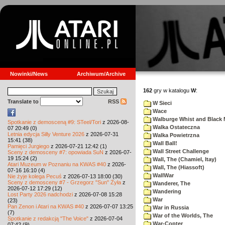
Nowinki/News
Archiwum/Archive
162
gry w katalogu
W
:
Translate to
RSS
W Sieci
Wace
Walburge Whist and Black 
Spotkanie z demosceną #9: STeel/Tori
z 2026-08-
Walka Ostateczna
07 20:49 (0)
Letnia edycja Silly Venture 2026
z 2026-07-31
Walka Powietrzna
15:41 (38)
Wall Ball!
Pamięci Jurgiego
z 2026-07-21 12:42 (1)
Wall Street Challenge
Sceny z demosceny #7: opowiada SuN
z 2026-07-
19 15:24 (2)
Wall, The (Chamiel, Itay)
Atari Muzeum w Poznaniu na KWAS #40
z 2026-
Wall, The (Hiassoft)
07-16 16:10 (4)
WallWar
Nie żyje kolega Pecuś
z 2026-07-13 18:00 (30)
Sceny z demosceny #7 - Grzegorz "Sun" Żyła
z
Wanderer, The
2026-07-12 17:29 (12)
Wandering
Lost Party 2026 nadchodzi
z 2026-07-08 15:28
War
(23)
Pan Zenon i Atari na KWAS #40
z 2026-07-07 13:25
War in Russia
(7)
War of the Worlds, The
Spotkanie z redakcją "The Voice"
z 2026-07-04
War-Copter
07:42 (9)