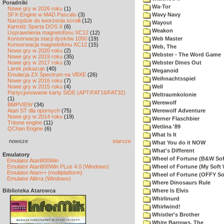
Poradniki
Wa-Tor
Nowe gry w 2026 roku
(1)
SFX-Engine w MAD Pascalu
(3)
Wavy Navy
Narzędzie do tworzenia scrolli
(12)
Wayout
Kartridż Sparta DOS X
(6)
Weakon
Usprawnienia magnetofonu XC12
(12)
Konserwacja stacji dysków 1050
(19)
Web Master
Konserwacja magnetofonu XC12
(15)
Web, The
Nowe gry w 2020 roku
(2)
Webster - The Word Game
Nowe gry w 2019 roku
(35)
Nowe gry w 2017 roku
(3)
Webster Dines Out
Larek pokazuje
(40)
Weganoid
Emulacja ZX Spectrum na VBXE
(26)
Weihnachtsspiel
Nowe gry w 2016 roku
(7)
Nowe gry w 2015 roku
(4)
Well
Partycjonowanie karty SIDE (APT/FAT16/FAT32)
Weltraumkolonie
(1)
Werewolf
BMPVIEW
(34)
Atari ST dla opornych
(75)
Werewolf Adventure
Nowe gry w 2014 roku
(19)
Werner Flaschbier
Tritone engine
(11)
Wetlina '89
QChan Engine
(6)
What Is It
nowsze
starsze
What You do it NOW
What's Different
Emulatory
Wheel of Fortune (B&W Sof
Emulator Atari800Win
Emulator Atari800Win PLus 4.0 (Windows)
Wheel of Fortune (My Soft 
Emulator Atari++ (multiplatform)
Wheel of Fortune (OFFY So
Emulator Altirra (Windows)
Where Dinosaurs Rule
Biblioteka Atarowca
Where Is Elvis
Whirlinurd
Whirlwind!
Whistler's Brother
White Barrows, The