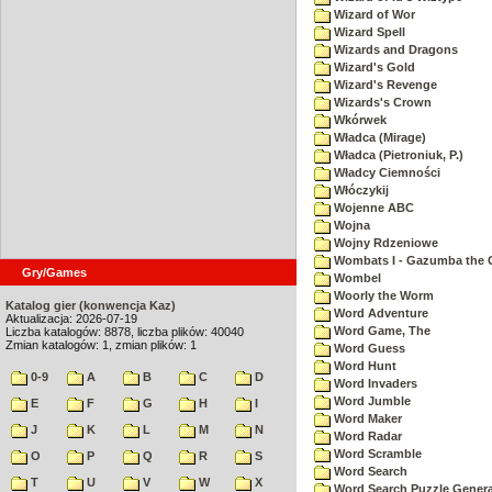
Wizard of Wor
Wizard Spell
Wizards and Dragons
Wizard's Gold
Wizard's Revenge
Wizards's Crown
Wkórwek
Władca (Mirage)
Władca (Pietroniuk, P.)
Władcy Ciemności
Włóczykij
Wojenne ABC
Wojna
Wojny Rdzeniowe
Wombats I - Gazumba the 
Gry/Games
Wombel
Woorly the Worm
Katalog gier (konwencja Kaz)
Word Adventure
Aktualizacja: 2026-07-19
Word Game, The
Liczba katalogów: 8878, liczba plików: 40040
Zmian katalogów: 1, zmian plików: 1
Word Guess
Word Hunt
0-9
A
B
C
D
Word Invaders
Word Jumble
E
F
G
H
I
Word Maker
J
K
L
M
N
Word Radar
Word Scramble
O
P
Q
R
S
Word Search
T
U
V
W
X
Word Search Puzzle Genera