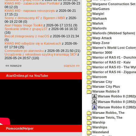
KWAS #40 - zabierzcie Atari Portfolio!
z 2026-06-23
Wargame Construction Set
08:12 (0)
WarGames
KWAS #40 - naprawa retrosprzętu
z 2026-06-21
Wargle!
17:15 (1)
Sceny z demosceny #7 z Bigerem i MBR
z 2026-
Warhawk
06-19 22:08 (0)
Warlok
Atari Floppy Image Toolkit
z 2026-06-17 13:51 (9)
Warlords
Spotkanie online z grupą LST
z 2026-06-16 16:32
(16)
Warlords (Webbed Sphere)
Recoil zintegrowany z macOS
z 2026-06-13 21:34
Warp Attack
(5)
Warp Zone
KWAS #40 odbędzie się w Katowicach
z 2026-06-
07 17:59 (25)
Warren's World Lost Colon
Commodore po atarowsku
z 2026-05-28 21:50 (21)
Warrior 3000
Urządzenie z rekordowo szybką transmisją SIO!
z
Warrior of RAS #1 - Dunzhi
2026-05-24 20:57 (116)
Warrior of RAS #2 - Kaiv
«« nowsze
starsze »»
Warrior of RAS #3 - The Wy
Warrior of RAS #4 - Ziggura
AtariOnline.pl na YouTube
Warroom
Warsaw City
Warsaw City Plus
Warsaw Robbo II
Warsaw Robbo II (1992)(
Warsaw Robbo II (1992)(P
Warsaw Robbo II (1992)
Warsaw Robbo, The
Warsaw Tetris, The
Warship
Warships
Pomocnik/Helper
Wasteland