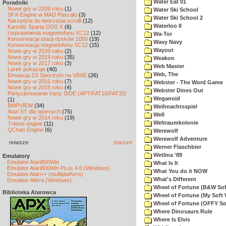
Water Eat 01
Poradniki
Nowe gry w 2026 roku
(1)
Water Ski School
SFX-Engine w MAD Pascalu
(3)
Water Ski School 2
Narzędzie do tworzenia scrolli
(12)
Waterloo II
Kartridż Sparta DOS X
(6)
Usprawnienia magnetofonu XC12
(12)
Wa-Tor
Konserwacja stacji dysków 1050
(19)
Wavy Navy
Konserwacja magnetofonu XC12
(15)
Wayout
Nowe gry w 2020 roku
(2)
Nowe gry w 2019 roku
(35)
Weakon
Nowe gry w 2017 roku
(3)
Web Master
Larek pokazuje
(40)
Web, The
Emulacja ZX Spectrum na VBXE
(26)
Nowe gry w 2016 roku
(7)
Webster - The Word Game
Nowe gry w 2015 roku
(4)
Webster Dines Out
Partycjonowanie karty SIDE (APT/FAT16/FAT32)
Weganoid
(1)
BMPVIEW
(34)
Weihnachtsspiel
Atari ST dla opornych
(75)
Well
Nowe gry w 2014 roku
(19)
Weltraumkolonie
Tritone engine
(11)
QChan Engine
(6)
Werewolf
Werewolf Adventure
nowsze
starsze
Werner Flaschbier
Wetlina '89
Emulatory
Emulator Atari800Win
What Is It
Emulator Atari800Win PLus 4.0 (Windows)
What You do it NOW
Emulator Atari++ (multiplatform)
What's Different
Emulator Altirra (Windows)
Wheel of Fortune (B&W Sof
Biblioteka Atarowca
Wheel of Fortune (My Soft 
Wheel of Fortune (OFFY So
Where Dinosaurs Rule
Where Is Elvis