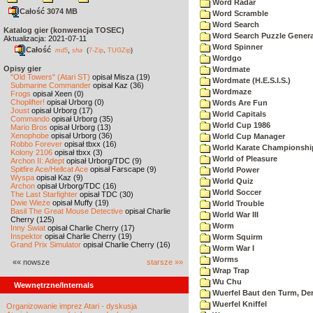
Word Radar
Całość 3074 MB
Word Scramble
Word Search
Katalog gier (konwencja TOSEC)
Word Search Puzzle Genera
Aktualizacja: 2021-07-11
Word Spinner
Całość
,
md5
sha
(
7-Zip
,
TUGZip
)
Wordgo
Opisy gier
Wordmate
"Old Towers" (Atari ST)
opisał Misza (19)
Wordmate (H.E.S.I.S.)
Submarine Commander
opisał Kaz (36)
Wordmaze
Frogs
opisał Xeen (0)
Choplifter!
opisał Urborg (0)
Words Are Fun
Joust
opisał Urborg (17)
World Capitals
Commando
opisał Urborg (35)
World Cup 1986
Mario Bros
opisał Urborg (13)
Xenophobe
opisał Urborg (36)
World Cup Manager
Robbo Forever
opisał tbxx (16)
World Karate Championshi
Kolony 2106
opisał tbxx (3)
World of Pleasure
Archon II: Adept
opisał Urborg/TDC (9)
Spitfire Ace/Hellcat Ace
opisał Farscape (9)
World Power
Wyspa
opisał Kaz (9)
World Quiz
Archon
opisał Urborg/TDC (16)
World Soccer
The Last Starfighter
opisał TDC (30)
Dwie Wieże
opisał Muffy (19)
World Trouble
Basil The Great Mouse Detective
opisał Charlie
World War III
Cherry (125)
Worm
Inny Świat
opisał Charlie Cherry (17)
Inspektor
opisał Charlie Cherry (19)
Worm Squirm
Grand Prix Simulator
opisał Charlie Cherry (16)
Worm War I
Worms
«« nowsze
starsze »»
Wrap Trap
Wu Chu
Wewnętrzne/Internals
Wuerfel Baut den Turm, De
Wuerfel Kniffel
Organizowanie imprez Atari - dyskusja