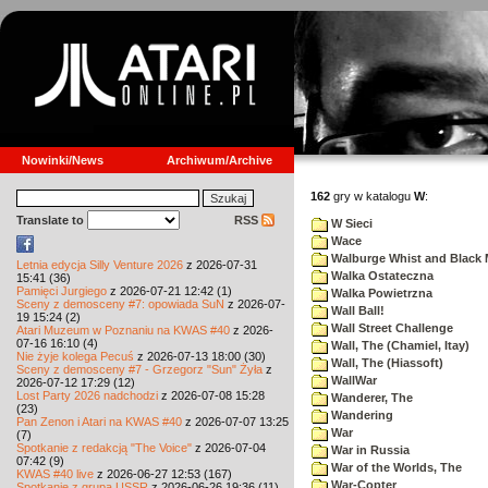
Nowinki/News
Archiwum/Archive
162
gry w katalogu
W
:
Translate to
RSS
W Sieci
Wace
Walburge Whist and Black 
Letnia edycja Silly Venture 2026
z 2026-07-31
Walka Ostateczna
15:41 (36)
Pamięci Jurgiego
z 2026-07-21 12:42 (1)
Walka Powietrzna
Sceny z demosceny #7: opowiada SuN
z 2026-07-
Wall Ball!
19 15:24 (2)
Wall Street Challenge
Atari Muzeum w Poznaniu na KWAS #40
z 2026-
07-16 16:10 (4)
Wall, The (Chamiel, Itay)
Nie żyje kolega Pecuś
z 2026-07-13 18:00 (30)
Wall, The (Hiassoft)
Sceny z demosceny #7 - Grzegorz "Sun" Żyła
z
WallWar
2026-07-12 17:29 (12)
Lost Party 2026 nadchodzi
z 2026-07-08 15:28
Wanderer, The
(23)
Wandering
Pan Zenon i Atari na KWAS #40
z 2026-07-07 13:25
War
(7)
Spotkanie z redakcją "The Voice"
z 2026-07-04
War in Russia
07:42 (9)
War of the Worlds, The
KWAS #40 live
z 2026-06-27 12:53 (167)
War-Copter
Spotkanie z grupą USSR
z 2026-06-26 19:36 (11)