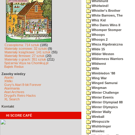
Whirlinurd
Whirlwind!
Whistler's Brother
White Barrows, The
Whiz Kid
Who Dares Wins II
Whomper Stomper
Whoops
Whoops 2
Wieza Algebraiczna
Czasopisma: 714 sztuk
(185)
Materiały scenowe: 32 sztuki
(9)
Wilde 15
Materiały książkowe: 141 sztuk
(55)
Wilder Westen
Materiały firmowe: 27 sztuk
(20)
Wilderness Warriors
Materiały o grach: 351 sztuk
(211)
Spiżarnia Voya na Chomikuj.pl
Wildwest
Bajtek Redux
Wille
Wimbledon '88
Zasoby wiedzy
Atariki
Wing War
XWiki
Winged Samurai
Gury's Atari 8-bit Forever
Wingman
Atarimania
Atari Archives
Winter Challenge
Drygol's Retro Hacks
Winter Events
XL Search
Winter Olympiad 88
Kontakt
Winter Olympics
Winter Wally
HI SCORE CAFÉ
Wireball
Wiropuzzle
Wishbringer
Wisielec