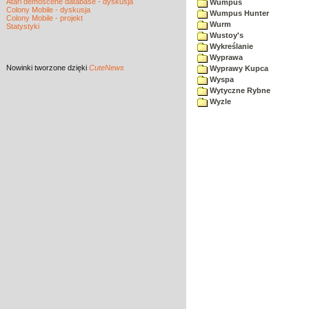
Atari demoscene database - dyskusja
Wumpus
Colony Mobile - dyskusja
Wumpus Hunter
Colony Mobile - projekt
Wurm
Statystyki
Wustoy's
Wykreślanie
Wyprawa
Nowinki
tworzone dzięki
CuteNews
Wyprawy Kupca
Wyspa
Wytyczne Rybne
Wyzle