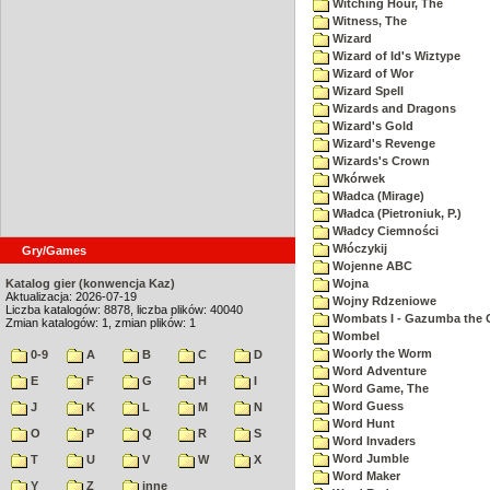
Witching Hour, The
Witness, The
Wizard
Wizard of Id's Wiztype
Wizard of Wor
Wizard Spell
Wizards and Dragons
Wizard's Gold
Wizard's Revenge
Wizards's Crown
Wkórwek
Władca (Mirage)
Władca (Pietroniuk, P.)
Władcy Ciemności
Włóczykij
Gry/Games
Wojenne ABC
Katalog gier (konwencja Kaz)
Wojna
Aktualizacja: 2026-07-19
Wojny Rdzeniowe
Liczba katalogów: 8878, liczba plików: 40040
Wombats I - Gazumba the 
Zmian katalogów: 1, zmian plików: 1
Wombel
Woorly the Worm
0-9
A
B
C
D
Word Adventure
E
F
G
H
I
Word Game, The
Word Guess
J
K
L
M
N
Word Hunt
O
P
Q
R
S
Word Invaders
Word Jumble
T
U
V
W
X
Word Maker
Y
Z
inne