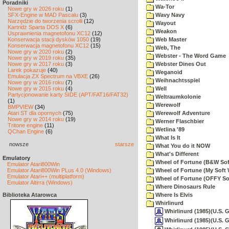
Poradniki
Wa-Tor
Nowe gry w 2026 roku
(1)
SFX-Engine w MAD Pascalu
(3)
Wavy Navy
Narzędzie do tworzenia scrolli
(12)
Wayout
Kartridż Sparta DOS X
(6)
Weakon
Usprawnienia magnetofonu XC12
(12)
Konserwacja stacji dysków 1050
(19)
Web Master
Konserwacja magnetofonu XC12
(15)
Web, The
Nowe gry w 2020 roku
(2)
Webster - The Word Game
Nowe gry w 2019 roku
(35)
Nowe gry w 2017 roku
(3)
Webster Dines Out
Larek pokazuje
(40)
Weganoid
Emulacja ZX Spectrum na VBXE
(26)
Weihnachtsspiel
Nowe gry w 2016 roku
(7)
Nowe gry w 2015 roku
(4)
Well
Partycjonowanie karty SIDE (APT/FAT16/FAT32)
Weltraumkolonie
(1)
Werewolf
BMPVIEW
(34)
Atari ST dla opornych
(75)
Werewolf Adventure
Nowe gry w 2014 roku
(19)
Werner Flaschbier
Tritone engine
(11)
Wetlina '89
QChan Engine
(6)
What Is It
nowsze
starsze
What You do it NOW
What's Different
Emulatory
Wheel of Fortune (B&W Sof
Emulator Atari800Win
Emulator Atari800Win PLus 4.0 (Windows)
Wheel of Fortune (My Soft 
Emulator Atari++ (multiplatform)
Wheel of Fortune (OFFY So
Emulator Altirra (Windows)
Where Dinosaurs Rule
Biblioteka Atarowca
Where Is Elvis
Whirlinurd
Whirlinurd (1985)(U.S. 
Whirlinurd (1985)(U.S. 