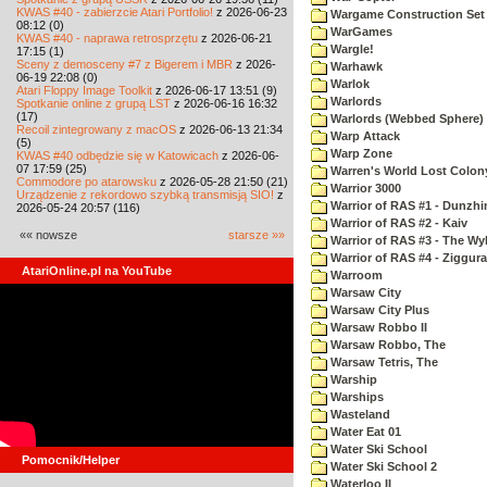
KWAS #40 - zabierzcie Atari Portfolio!
z 2026-06-23
Wargame Construction Set
08:12 (0)
WarGames
KWAS #40 - naprawa retrosprzętu
z 2026-06-21
Wargle!
17:15 (1)
Sceny z demosceny #7 z Bigerem i MBR
z 2026-
Warhawk
06-19 22:08 (0)
Warlok
Atari Floppy Image Toolkit
z 2026-06-17 13:51 (9)
Warlords
Spotkanie online z grupą LST
z 2026-06-16 16:32
(17)
Warlords (Webbed Sphere)
Recoil zintegrowany z macOS
z 2026-06-13 21:34
Warp Attack
(5)
Warp Zone
KWAS #40 odbędzie się w Katowicach
z 2026-06-
07 17:59 (25)
Warren's World Lost Colon
Commodore po atarowsku
z 2026-05-28 21:50 (21)
Warrior 3000
Urządzenie z rekordowo szybką transmisją SIO!
z
Warrior of RAS #1 - Dunzhi
2026-05-24 20:57 (116)
Warrior of RAS #2 - Kaiv
«« nowsze
starsze »»
Warrior of RAS #3 - The Wy
Warrior of RAS #4 - Ziggura
AtariOnline.pl na YouTube
Warroom
Warsaw City
Warsaw City Plus
Warsaw Robbo II
Warsaw Robbo, The
Warsaw Tetris, The
Warship
Warships
Wasteland
Water Eat 01
Water Ski School
Pomocnik/Helper
Water Ski School 2
Waterloo II