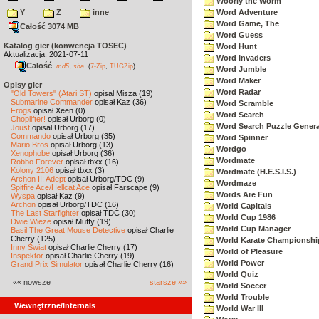
Woorly the Worm
Y
Z
inne
Word Adventure
Word Game, The
Całość 3074 MB
Word Guess
Katalog gier (konwencja TOSEC)
Word Hunt
Aktualizacja: 2021-07-11
Word Invaders
Całość
,
md5
sha
(
7-Zip
,
TUGZip
)
Word Jumble
Word Maker
Opisy gier
Word Radar
"Old Towers" (Atari ST)
opisał Misza (19)
Submarine Commander
opisał Kaz (36)
Word Scramble
Frogs
opisał Xeen (0)
Word Search
Choplifter!
opisał Urborg (0)
Word Search Puzzle Genera
Joust
opisał Urborg (17)
Commando
opisał Urborg (35)
Word Spinner
Mario Bros
opisał Urborg (13)
Wordgo
Xenophobe
opisał Urborg (36)
Wordmate
Robbo Forever
opisał tbxx (16)
Kolony 2106
opisał tbxx (3)
Wordmate (H.E.S.I.S.)
Archon II: Adept
opisał Urborg/TDC (9)
Wordmaze
Spitfire Ace/Hellcat Ace
opisał Farscape (9)
Words Are Fun
Wyspa
opisał Kaz (9)
Archon
opisał Urborg/TDC (16)
World Capitals
The Last Starfighter
opisał TDC (30)
World Cup 1986
Dwie Wieże
opisał Muffy (19)
World Cup Manager
Basil The Great Mouse Detective
opisał Charlie
Cherry (125)
World Karate Championshi
Inny Świat
opisał Charlie Cherry (17)
World of Pleasure
Inspektor
opisał Charlie Cherry (19)
World Power
Grand Prix Simulator
opisał Charlie Cherry (16)
World Quiz
«« nowsze
starsze »»
World Soccer
World Trouble
Wewnętrzne/Internals
World War III