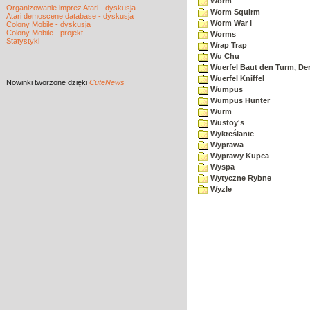
Worm
Organizowanie imprez Atari - dyskusja
Worm Squirm
Atari demoscene database - dyskusja
Worm War I
Colony Mobile - dyskusja
Colony Mobile - projekt
Worms
Statystyki
Wrap Trap
Wu Chu
Wuerfel Baut den Turm, De
Wuerfel Kniffel
Nowinki
tworzone dzięki
CuteNews
Wumpus
Wumpus Hunter
Wurm
Wustoy's
Wykreślanie
Wyprawa
Wyprawy Kupca
Wyspa
Wytyczne Rybne
Wyzle