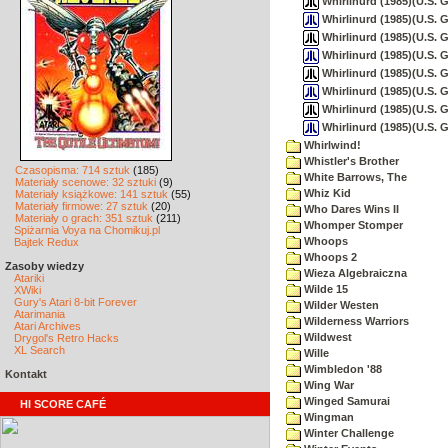
Whirlinurd (1985)(U.S. G
Whirlinurd (1985)(U.S. 
Whirlinurd (1985)(U.S. Go
Whirlinurd (1985)(U.S. G
Whirlinurd (1985)(U.S. Go
Whirlinurd (1985)(U.S. G
Whirlinurd (1985)(U.S. Go
Whirlinurd (1985)(U.S. 
Whirlwind!
Whistler's Brother
Czasopisma: 714 sztuk
(185)
White Barrows, The
Materiały scenowe: 32 sztuki
(9)
Whiz Kid
Materiały książkowe: 141 sztuk
(55)
Materiały firmowe: 27 sztuk
(20)
Who Dares Wins II
Materiały o grach: 351 sztuk
(211)
Whomper Stomper
Spiżarnia Voya na Chomikuj.pl
Whoops
Bajtek Redux
Whoops 2
Zasoby wiedzy
Wieza Algebraiczna
Atariki
Wilde 15
XWiki
Gury's Atari 8-bit Forever
Wilder Westen
Atarimania
Wilderness Warriors
Atari Archives
Wildwest
Drygol's Retro Hacks
XL Search
Wille
Wimbledon '88
Kontakt
Wing War
Winged Samurai
HI SCORE CAFÉ
Wingman
Winter Challenge