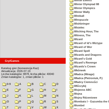
Winter Events
Winter Olympiad 88
Winter Olympics
Winter Wally
Wireball
Wiropuzzle
Wishbringer
Wisielec
Witching Hour, The
Witness, The
Wizard
Wizard of Id's Wiztype
Wizard of Wor
Wizard Spell
Wizards and Dragons
Wizard's Gold
Gry/Games
Wizard's Revenge
Wizards's Crown
Katalog gier (konwencja Kaz)
Wkórwek
Aktualizacja: 2026-07-19
Liczba katalogów: 8878, liczba plików: 40040
Władca (Mirage)
Zmian katalogów: 1, zmian plików: 1
Władca (Pietroniuk, P.)
Władcy Ciemności
0-9
A
B
C
D
Włóczykij
E
F
G
H
I
Wojenne ABC
Wojna
J
K
L
M
N
Wojny Rdzeniowe
O
P
Q
R
S
Wombats I - Gazumba the 
Wombel
T
U
V
W
X