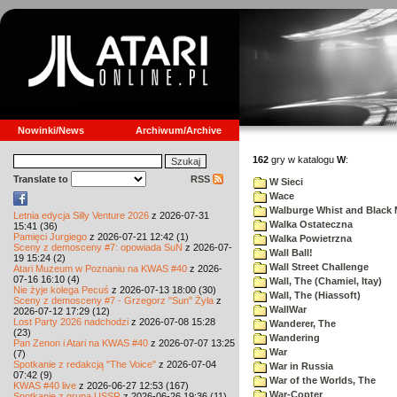
Nowinki/News
Archiwum/Archive
162
gry w katalogu
W
:
Translate to
RSS
W Sieci
Wace
Walburge Whist and Black 
Letnia edycja Silly Venture 2026
z 2026-07-31
Walka Ostateczna
15:41 (36)
Pamięci Jurgiego
z 2026-07-21 12:42 (1)
Walka Powietrzna
Sceny z demosceny #7: opowiada SuN
z 2026-07-
Wall Ball!
19 15:24 (2)
Wall Street Challenge
Atari Muzeum w Poznaniu na KWAS #40
z 2026-
07-16 16:10 (4)
Wall, The (Chamiel, Itay)
Nie żyje kolega Pecuś
z 2026-07-13 18:00 (30)
Wall, The (Hiassoft)
Sceny z demosceny #7 - Grzegorz "Sun" Żyła
z
WallWar
2026-07-12 17:29 (12)
Lost Party 2026 nadchodzi
z 2026-07-08 15:28
Wanderer, The
(23)
Wandering
Pan Zenon i Atari na KWAS #40
z 2026-07-07 13:25
War
(7)
Spotkanie z redakcją "The Voice"
z 2026-07-04
War in Russia
07:42 (9)
War of the Worlds, The
KWAS #40 live
z 2026-06-27 12:53 (167)
War-Copter
Spotkanie z grupą USSR
z 2026-06-26 19:36 (11)