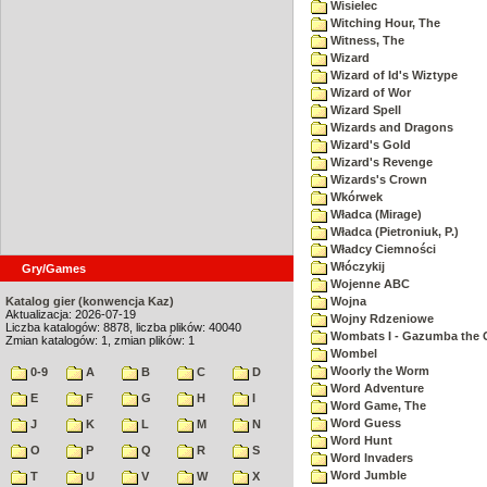
Wisielec
Witching Hour, The
Witness, The
Wizard
Wizard of Id's Wiztype
Wizard of Wor
Wizard Spell
Wizards and Dragons
Wizard's Gold
Wizard's Revenge
Wizards's Crown
Wkórwek
Władca (Mirage)
Władca (Pietroniuk, P.)
Władcy Ciemności
Włóczykij
Gry/Games
Wojenne ABC
Katalog gier (konwencja Kaz)
Wojna
Aktualizacja: 2026-07-19
Wojny Rdzeniowe
Liczba katalogów: 8878, liczba plików: 40040
Wombats I - Gazumba the 
Zmian katalogów: 1, zmian plików: 1
Wombel
Woorly the Worm
0-9
A
B
C
D
Word Adventure
E
F
G
H
I
Word Game, The
Word Guess
J
K
L
M
N
Word Hunt
O
P
Q
R
S
Word Invaders
Word Jumble
T
U
V
W
X