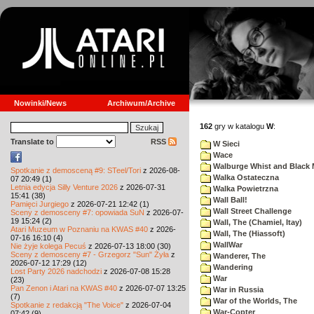
Nowinki/News
Archiwum/Archive
162
gry w katalogu
W
:
Translate to
RSS
W Sieci
Wace
Walburge Whist and Black 
Spotkanie z demosceną #9: STeel/Tori
z 2026-08-
Walka Ostateczna
07 20:49 (1)
Letnia edycja Silly Venture 2026
z 2026-07-31
Walka Powietrzna
15:41 (38)
Wall Ball!
Pamięci Jurgiego
z 2026-07-21 12:42 (1)
Wall Street Challenge
Sceny z demosceny #7: opowiada SuN
z 2026-07-
19 15:24 (2)
Wall, The (Chamiel, Itay)
Atari Muzeum w Poznaniu na KWAS #40
z 2026-
Wall, The (Hiassoft)
07-16 16:10 (4)
WallWar
Nie żyje kolega Pecuś
z 2026-07-13 18:00 (30)
Sceny z demosceny #7 - Grzegorz "Sun" Żyła
z
Wanderer, The
2026-07-12 17:29 (12)
Wandering
Lost Party 2026 nadchodzi
z 2026-07-08 15:28
War
(23)
Pan Zenon i Atari na KWAS #40
z 2026-07-07 13:25
War in Russia
(7)
War of the Worlds, The
Spotkanie z redakcją "The Voice"
z 2026-07-04
War-Copter
07:42 (9)