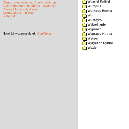
Wuerfel Kniffel
Organizowanie imprez Atari - dyskusja
Atari demoscene database - dyskusja
Wumpus
Colony Mobile - dyskusja
Wumpus Hunter
Colony Mobile - projekt
Wurm
Statystyki
Wustoy's
Wykreślanie
Wyprawa
Nowinki
tworzone dzięki
CuteNews
Wyprawy Kupca
Wyspa
Wytyczne Rybne
Wyzle