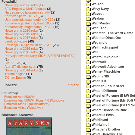
Poradniki
Wa-Tor
Nowe gry w 2026 roku
(1)
SFX-Engine w MAD Pascalu
(3)
Wavy Navy
Narzędzie do tworzenia scrolli
(12)
Wayout
Kartridż Sparta DOS X
(6)
Weakon
Usprawnienia magnetofonu XC12
(12)
Konserwacja stacji dysków 1050
(19)
Web Master
Konserwacja magnetofonu XC12
(15)
Web, The
Nowe gry w 2020 roku
(2)
Webster - The Word Game
Nowe gry w 2019 roku
(35)
Nowe gry w 2017 roku
(3)
Webster Dines Out
Larek pokazuje
(40)
Weganoid
Emulacja ZX Spectrum na VBXE
(26)
Weihnachtsspiel
Nowe gry w 2016 roku
(7)
Nowe gry w 2015 roku
(4)
Well
Partycjonowanie karty SIDE (APT/FAT16/FAT32)
Weltraumkolonie
(1)
Werewolf
BMPVIEW
(34)
Atari ST dla opornych
(75)
Werewolf Adventure
Nowe gry w 2014 roku
(19)
Werner Flaschbier
Tritone engine
(11)
Wetlina '89
QChan Engine
(6)
What Is It
nowsze
starsze
What You do it NOW
What's Different
Emulatory
Wheel of Fortune (B&W Sof
Emulator Atari800Win
Emulator Atari800Win PLus 4.0 (Windows)
Wheel of Fortune (My Soft 
Emulator Atari++ (multiplatform)
Wheel of Fortune (OFFY So
Emulator Altirra (Windows)
Where Dinosaurs Rule
Biblioteka Atarowca
Where Is Elvis
Whirlinurd
Whirlwind!
Whistler's Brother
White Barrows, The