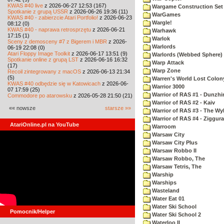
KWAS #40 live
z 2026-06-27 12:53 (167)
Wargame Construction Set
Spotkanie z grupą USSR
z 2026-06-26 19:36 (11)
WarGames
KWAS #40 - zabierzcie Atari Portfolio!
z 2026-06-23
Wargle!
08:12 (0)
KWAS #40 - naprawa retrosprzętu
z 2026-06-21
Warhawk
17:15 (1)
Warlok
Sceny z demosceny #7 z Bigerem i MBR
z 2026-
Warlords
06-19 22:08 (0)
Atari Floppy Image Toolkit
z 2026-06-17 13:51 (9)
Warlords (Webbed Sphere)
Spotkanie online z grupą LST
z 2026-06-16 16:32
Warp Attack
(17)
Warp Zone
Recoil zintegrowany z macOS
z 2026-06-13 21:34
(5)
Warren's World Lost Colon
KWAS #40 odbędzie się w Katowicach
z 2026-06-
Warrior 3000
07 17:59 (25)
Warrior of RAS #1 - Dunzhi
Commodore po atarowsku
z 2026-05-28 21:50 (21)
Warrior of RAS #2 - Kaiv
«« nowsze
starsze »»
Warrior of RAS #3 - The Wy
Warrior of RAS #4 - Ziggura
AtariOnline.pl na YouTube
Warroom
Warsaw City
Warsaw City Plus
Warsaw Robbo II
Warsaw Robbo, The
Warsaw Tetris, The
Warship
Warships
Wasteland
Water Eat 01
Water Ski School
Pomocnik/Helper
Water Ski School 2
Waterloo II