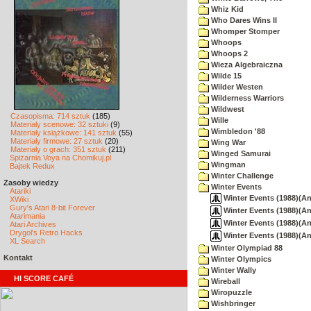
Whiz Kid
Who Dares Wins II
Whomper Stomper
Whoops
Whoops 2
Wieza Algebraiczna
Wilde 15
Wilder Westen
Wilderness Warriors
Wildwest
Czasopisma: 714 sztuk
(185)
Wille
Materiały scenowe: 32 sztuki
(9)
Wimbledon '88
Materiały książkowe: 141 sztuk
(55)
Materiały firmowe: 27 sztuk
(20)
Wing War
Materiały o grach: 351 sztuk
(211)
Winged Samurai
Spiżarnia Voya na Chomikuj.pl
Wingman
Bajtek Redux
Winter Challenge
Zasoby wiedzy
Winter Events
Atariki
Winter Events (1988)(An
XWiki
Gury's Atari 8-bit Forever
Winter Events (1988)(An
Atarimania
Winter Events (1988)(An
Atari Archives
Drygol's Retro Hacks
Winter Events (1988)(An
XL Search
Winter Olympiad 88
Kontakt
Winter Olympics
Winter Wally
HI SCORE CAFÉ
Wireball
Wiropuzzle
Wishbringer