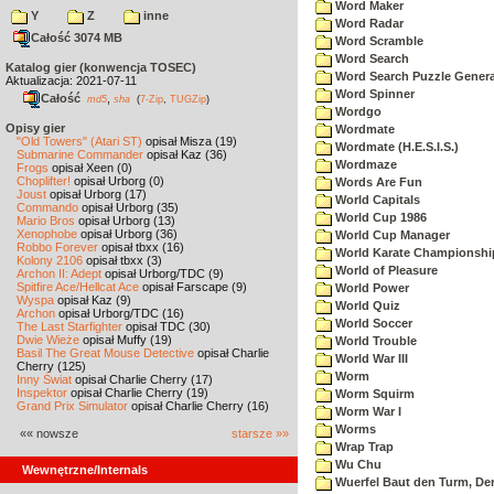
Word Maker
Y
Z
inne
Word Radar
Całość 3074 MB
Word Scramble
Word Search
Katalog gier (konwencja TOSEC)
Word Search Puzzle Genera
Aktualizacja: 2021-07-11
Word Spinner
Całość
,
md5
sha
(
7-Zip
,
TUGZip
)
Wordgo
Opisy gier
Wordmate
"Old Towers" (Atari ST)
opisał Misza (19)
Wordmate (H.E.S.I.S.)
Submarine Commander
opisał Kaz (36)
Wordmaze
Frogs
opisał Xeen (0)
Choplifter!
opisał Urborg (0)
Words Are Fun
Joust
opisał Urborg (17)
World Capitals
Commando
opisał Urborg (35)
World Cup 1986
Mario Bros
opisał Urborg (13)
Xenophobe
opisał Urborg (36)
World Cup Manager
Robbo Forever
opisał tbxx (16)
World Karate Championshi
Kolony 2106
opisał tbxx (3)
World of Pleasure
Archon II: Adept
opisał Urborg/TDC (9)
Spitfire Ace/Hellcat Ace
opisał Farscape (9)
World Power
Wyspa
opisał Kaz (9)
World Quiz
Archon
opisał Urborg/TDC (16)
World Soccer
The Last Starfighter
opisał TDC (30)
Dwie Wieże
opisał Muffy (19)
World Trouble
Basil The Great Mouse Detective
opisał Charlie
World War III
Cherry (125)
Worm
Inny Świat
opisał Charlie Cherry (17)
Inspektor
opisał Charlie Cherry (19)
Worm Squirm
Grand Prix Simulator
opisał Charlie Cherry (16)
Worm War I
Worms
«« nowsze
starsze »»
Wrap Trap
Wu Chu
Wewnętrzne/Internals
Wuerfel Baut den Turm, De