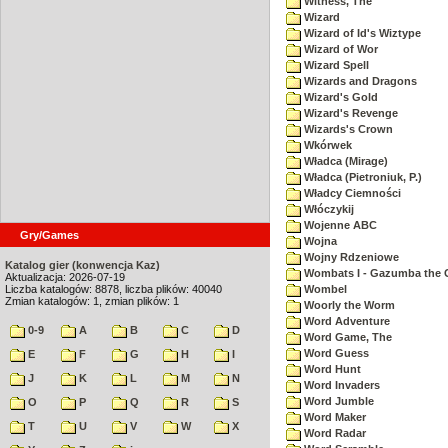
Witness, The
Wizard
Wizard of Id's Wiztype
Wizard of Wor
Wizard Spell
Wizards and Dragons
Wizard's Gold
Wizard's Revenge
Wizards's Crown
Wkórwek
Władca (Mirage)
Władca (Pietroniuk, P.)
Władcy Ciemności
Włóczykij
Wojenne ABC
Gry/Games
Wojna
Wojny Rdzeniowe
Katalog gier (konwencja Kaz)
Wombats I - Gazumba the 
Aktualizacja: 2026-07-19
Liczba katalogów: 8878, liczba plików: 40040
Wombel
Zmian katalogów: 1, zmian plików: 1
Woorly the Worm
Word Adventure
0-9
A
B
C
D
Word Game, The
Word Guess
E
F
G
H
I
Word Hunt
J
K
L
M
N
Word Invaders
Word Jumble
O
P
Q
R
S
Word Maker
T
U
V
W
X
Word Radar