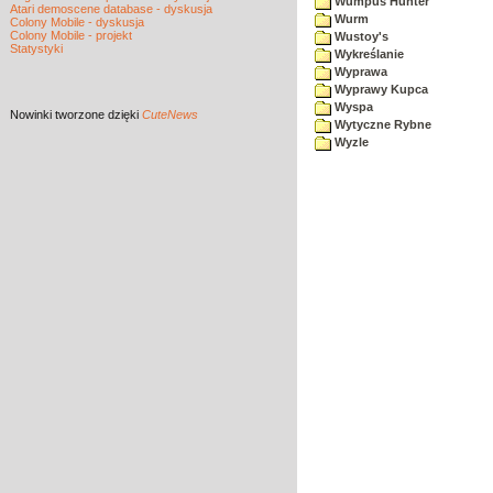
Wumpus Hunter
Atari demoscene database - dyskusja
Wurm
Colony Mobile - dyskusja
Colony Mobile - projekt
Wustoy's
Statystyki
Wykreślanie
Wyprawa
Wyprawy Kupca
Wyspa
Nowinki
tworzone dzięki
CuteNews
Wytyczne Rybne
Wyzle