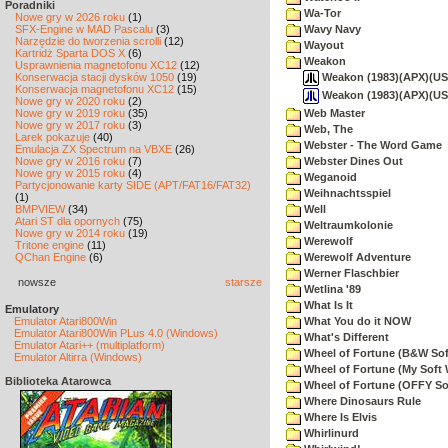
Poradniki
Wa-Tor
Nowe gry w 2026 roku
(1)
SFX-Engine w MAD Pascalu
(3)
Wavy Navy
Narzędzie do tworzenia scrolli
(12)
Wayout
Kartridż Sparta DOS X
(6)
Weakon
Usprawnienia magnetofonu XC12
(12)
Weakon (1983)(APX)(US)[
Konserwacja stacji dysków 1050
(19)
Konserwacja magnetofonu XC12
(15)
Weakon (1983)(APX)(US
Nowe gry w 2020 roku
(2)
Nowe gry w 2019 roku
(35)
Web Master
Nowe gry w 2017 roku
(3)
Web, The
Larek pokazuje
(40)
Webster - The Word Game
Emulacja ZX Spectrum na VBXE
(26)
Nowe gry w 2016 roku
(7)
Webster Dines Out
Nowe gry w 2015 roku
(4)
Weganoid
Partycjonowanie karty SIDE (APT/FAT16/FAT32)
Weihnachtsspiel
(1)
BMPVIEW
(34)
Well
Atari ST dla opornych
(75)
Weltraumkolonie
Nowe gry w 2014 roku
(19)
Werewolf
Tritone engine
(11)
QChan Engine
(6)
Werewolf Adventure
Werner Flaschbier
nowsze
starsze
Wetlina '89
What Is It
Emulatory
Emulator Atari800Win
What You do it NOW
Emulator Atari800Win PLus 4.0 (Windows)
What's Different
Emulator Atari++ (multiplatform)
Wheel of Fortune (B&W Sof
Emulator Altirra (Windows)
Wheel of Fortune (My Soft 
Biblioteka Atarowca
Wheel of Fortune (OFFY So
Where Dinosaurs Rule
Where Is Elvis
Whirlinurd