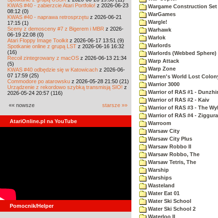
KWAS #40 - zabierzcie Atari Portfolio!
z 2026-06-23
Wargame Construction Set
08:12 (0)
WarGames
KWAS #40 - naprawa retrosprzętu
z 2026-06-21
Wargle!
17:15 (1)
Sceny z demosceny #7 z Bigerem i MBR
z 2026-
Warhawk
06-19 22:08 (0)
Warlok
Atari Floppy Image Toolkit
z 2026-06-17 13:51 (9)
Warlords
Spotkanie online z grupą LST
z 2026-06-16 16:32
(16)
Warlords (Webbed Sphere)
Recoil zintegrowany z macOS
z 2026-06-13 21:34
Warp Attack
(5)
Warp Zone
KWAS #40 odbędzie się w Katowicach
z 2026-06-
07 17:59 (25)
Warren's World Lost Colon
Commodore po atarowsku
z 2026-05-28 21:50 (21)
Warrior 3000
Urządzenie z rekordowo szybką transmisją SIO!
z
Warrior of RAS #1 - Dunzhi
2026-05-24 20:57 (116)
Warrior of RAS #2 - Kaiv
«« nowsze
starsze »»
Warrior of RAS #3 - The Wy
Warrior of RAS #4 - Ziggura
AtariOnline.pl na YouTube
Warroom
Warsaw City
Warsaw City Plus
Warsaw Robbo II
Warsaw Robbo, The
Warsaw Tetris, The
Warship
Warships
Wasteland
Water Eat 01
Water Ski School
Pomocnik/Helper
Water Ski School 2
Waterloo II