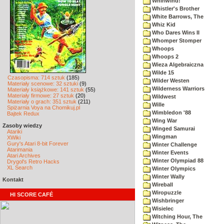
Whirlwind!
Whistler's Brother
White Barrows, The
Whiz Kid
Who Dares Wins II
Whomper Stomper
Whoops
Whoops 2
Wieza Algebraiczna
Wilde 15
Czasopisma: 714 sztuk
(185)
Wilder Westen
Materiały scenowe: 32 sztuki
(9)
Wilderness Warriors
Materiały książkowe: 141 sztuk
(55)
Materiały firmowe: 27 sztuk
(20)
Wildwest
Materiały o grach: 351 sztuk
(211)
Wille
Spiżarnia Voya na Chomikuj.pl
Wimbledon '88
Bajtek Redux
Wing War
Zasoby wiedzy
Winged Samurai
Atariki
Wingman
XWiki
Gury's Atari 8-bit Forever
Winter Challenge
Atarimania
Winter Events
Atari Archives
Winter Olympiad 88
Drygol's Retro Hacks
XL Search
Winter Olympics
Winter Wally
Kontakt
Wireball
Wiropuzzle
HI SCORE CAFÉ
Wishbringer
Wisielec
Witching Hour, The