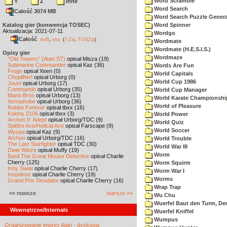
Word Scramble
Y
Z
inne
Word Search
Całość 3074 MB
Word Search Puzzle Genera
Katalog gier (konwencja TOSEC)
Word Spinner
Aktualizacja: 2021-07-11
Wordgo
Całość
,
md5
sha
(
7-Zip
,
TUGZip
)
Wordmate
Wordmate (H.E.S.I.S.)
Opisy gier
Wordmaze
"Old Towers" (Atari ST)
opisał Misza (19)
Submarine Commander
opisał Kaz (36)
Words Are Fun
Frogs
opisał Xeen (0)
World Capitals
Choplifter!
opisał Urborg (0)
World Cup 1986
Joust
opisał Urborg (17)
Commando
opisał Urborg (35)
World Cup Manager
Mario Bros
opisał Urborg (13)
World Karate Championshi
Xenophobe
opisał Urborg (36)
World of Pleasure
Robbo Forever
opisał tbxx (16)
Kolony 2106
opisał tbxx (3)
World Power
Archon II: Adept
opisał Urborg/TDC (9)
World Quiz
Spitfire Ace/Hellcat Ace
opisał Farscape (9)
World Soccer
Wyspa
opisał Kaz (9)
Archon
opisał Urborg/TDC (16)
World Trouble
The Last Starfighter
opisał TDC (30)
World War III
Dwie Wieże
opisał Muffy (19)
Worm
Basil The Great Mouse Detective
opisał Charlie
Cherry (125)
Worm Squirm
Inny Świat
opisał Charlie Cherry (17)
Worm War I
Inspektor
opisał Charlie Cherry (19)
Worms
Grand Prix Simulator
opisał Charlie Cherry (16)
Wrap Trap
«« nowsze
starsze »»
Wu Chu
Wuerfel Baut den Turm, De
Wewnętrzne/Internals
Wuerfel Kniffel
Wumpus
Organizowanie imprez Atari - dyskusja