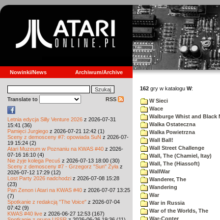
Nowinki/News
Archiwum/Archive
162
gry w katalogu
W
:
Translate to
RSS
W Sieci
Wace
Walburge Whist and Black 
Letnia edycja Silly Venture 2026
z 2026-07-31
Walka Ostateczna
15:41 (36)
Pamięci Jurgiego
z 2026-07-21 12:42 (1)
Walka Powietrzna
Sceny z demosceny #7: opowiada SuN
z 2026-07-
Wall Ball!
19 15:24 (2)
Wall Street Challenge
Atari Muzeum w Poznaniu na KWAS #40
z 2026-
07-16 16:10 (4)
Wall, The (Chamiel, Itay)
Nie żyje kolega Pecuś
z 2026-07-13 18:00 (30)
Wall, The (Hiassoft)
Sceny z demosceny #7 - Grzegorz "Sun" Żyła
z
WallWar
2026-07-12 17:29 (12)
Lost Party 2026 nadchodzi
z 2026-07-08 15:28
Wanderer, The
(23)
Wandering
Pan Zenon i Atari na KWAS #40
z 2026-07-07 13:25
War
(7)
Spotkanie z redakcją "The Voice"
z 2026-07-04
War in Russia
07:42 (9)
War of the Worlds, The
KWAS #40 live
z 2026-06-27 12:53 (167)
War-Copter
Spotkanie z grupą USSR
z 2026-06-26 19:36 (11)