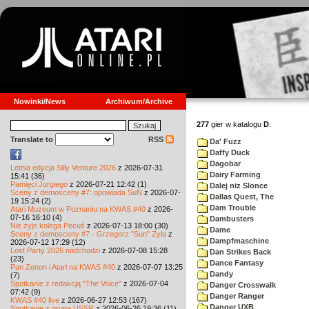
Nowinki/News
Archiwum/Archive
277
gier w katalogu
D
:
Translate to
RSS
Da' Fuzz
Daffy Duck
Dagobar
Letnia edycja Silly Venture 2026
z 2026-07-31
Dairy Farming
15:41 (36)
Pamięci Jurgiego
z 2026-07-21 12:42 (1)
Dalej niz Slonce
Sceny z demosceny #7: opowiada SuN
z 2026-07-
Dallas Quest, The
19 15:24 (2)
Dam Trouble
Atari Muzeum w Poznaniu na KWAS #40
z 2026-
07-16 16:10 (4)
Dambusters
Nie żyje kolega Pecuś
z 2026-07-13 18:00 (30)
Dame
Sceny z demosceny #7 - Grzegorz "Sun" Żyła
z
Dampfmaschine
2026-07-12 17:29 (12)
Lost Party 2026 nadchodzi
z 2026-07-08 15:28
Dan Strikes Back
(23)
Dance Fantasy
Pan Zenon i Atari na KWAS #40
z 2026-07-07 13:25
Dandy
(7)
Spotkanie z redakcją "The Voice"
z 2026-07-04
Danger Crosswalk
07:42 (9)
Danger Ranger
KWAS #40 live
z 2026-06-27 12:53 (167)
Danger UXB
Spotkanie z grupą USSR
z 2026-06-26 19:36 (11)