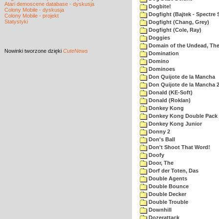
Atari demoscene database - dyskusja
Dogbite!
Colony Mobile - dyskusja
Dogfight (Bajtek - Spectre 
Colony Mobile - projekt
Statystyki
Dogfight (Chang, Grey)
Dogfight (Cole, Ray)
Doggies
Domain of the Undead, Th
Nowinki
tworzone dzięki
CuteNews
Domination
Domino
Dominoes
Don Quijote de la Mancha
Don Quijote de la Mancha 
Donald (KE-Soft)
Donald (Roklan)
Donkey Kong
Donkey Kong Double Pack
Donkey Kong Junior
Donny 2
Don's Ball
Don't Shoot That Word!
Doofy
Door, The
Dorf der Toten, Das
Double Agents
Double Bounce
Double Decker
Double Trouble
Downhill
Dozerattack