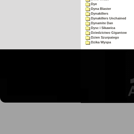
Dye
Dyna Blaster
Dynakillers
Dynakillers Unchained
Dynamite Dan
Dysc i Sikawica
Dziedzictwo Gigantow
Dzien Szurpatego
Dzika Wyspa