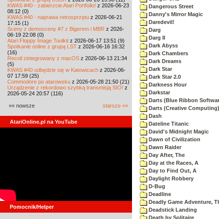
KWAS #40 - zabierzcie Atari Portfolio!
z 2026-06-23
Dangerous Street
08:12 (0)
Danny's Mirror Magic
KWAS #40 - naprawa retrosprzętu
z 2026-06-21
Daredevil!
17:15 (1)
Sceny z demosceny #7 z Bigerem i MBR
z 2026-
Darg
06-19 22:08 (0)
Darg II
Atari Floppy Image Toolkit
z 2026-06-17 13:51 (9)
Dark Abyss
Spotkanie online z grupą LST
z 2026-06-16 16:32
(16)
Dark Chambers
Recoil zintegrowany z macOS
z 2026-06-13 21:34
Dark Dreams
(5)
Dark Star
KWAS #40 odbędzie się w Katowicach
z 2026-06-
07 17:59 (25)
Dark Star 2.0
Commodore po atarowsku
z 2026-05-28 21:50 (21)
Darkness Hour
Urządzenie z rekordowo szybką transmisją SIO!
z
Darkstar
2026-05-24 20:57 (116)
Darts (Blue Ribbon Softwar
«« nowsze
starsze »»
Darts (Creative Computing
Dash
AtariOnline.pl na YouTube
Dateline Titanic
David's Midnight Magic
Dawn of Civilization
Dawn Raider
Day After, The
Day at the Races, A
Day to Find Out, A
Daylight Robbery
D-Bug
Deadline
Deadly Game Adventure, T
Pomocnik/Helper
Deadstick Landing
Death by Solitaire