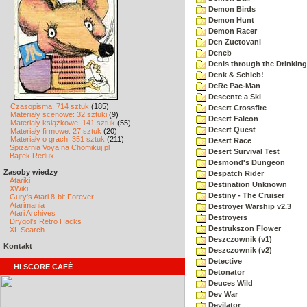
Demon Birds
Demon Hunt
Demon Racer
Den Zuctovani
Deneb
Denis through the Drinking
Denk & Schieb!
DeRe Pac-Man
Descente a Ski
Czasopisma: 714 sztuk
(185)
Desert Crossfire
Materiały scenowe: 32 sztuki
(9)
Desert Falcon
Materiały książkowe: 141 sztuk
(55)
Desert Quest
Materiały firmowe: 27 sztuk
(20)
Materiały o grach: 351 sztuk
(211)
Desert Race
Spiżarnia Voya na Chomikuj.pl
Desert Survival Test
Bajtek Redux
Desmond's Dungeon
Zasoby wiedzy
Despatch Rider
Atariki
Destination Unknown
XWiki
Destiny - The Cruiser
Gury's Atari 8-bit Forever
Atarimania
Destroyer Warship v2.3
Atari Archives
Destroyers
Drygol's Retro Hacks
Destrukszon Flower
XL Search
Deszczownik (v1)
Kontakt
Deszczownik (v2)
Detective
HI SCORE CAFÉ
Detonator
Deuces Wild
Dev War
Devilator