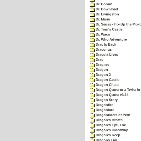
Dr. Boom!
Dr. Download
Dr. Livingston
Dr. Mario
Dr. Seuss - Fix-Up the Mix-
Dr. Tom's Castle
Dr. Waco
Dr. Who Adventure
Drac Is Back
Draconus
Dracula Lives
Drag
Dragnet
Dragon
Dragon 2
Dragon Castle
Dragon Chase
Dragon Quest or a Twist in 
Dragon Quest v3.14
Dragon Story
Dragonfire
Dragonlord
Dragonriders of Pern
Dragon's Breath
Dragon's Eye, The
Dragon's Hideaway
Dragon's Keep
Dragons Lair