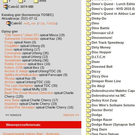
Y
Z
inne
Dimo's Quest - Lurch Editi
Całość 3074 MB
Dimo's Quest - NYD 2015 E
Dimo's Quest in Abbuc La
Katalog gier (konwencja TOSEC)
Aktualizacja: 2021-07-11
Dinky-Do
Całość
,
Dino
md5
sha
(
7-Zip
,
TUGZip
)
Dino Battle
Opisy gier
Dinosaur v2.0
"Old Towers" (Atari ST)
opisał Misza (19)
Dinoventure!
Submarine Commander
opisał Kaz (36)
Frogs
opisał Xeen (0)
Dirt Track Speedway
Choplifter!
opisał Urborg (0)
Dirty Money
Joust
opisał Urborg (17)
Disc Hopper
Commando
opisał Urborg (35)
Mario Bros
opisał Urborg (13)
D.I.T.C.H
Xenophobe
opisał Urborg (36)
Diver
Robbo Forever
opisał tbxx (16)
Divested Bell
Kolony 2106
opisał tbxx (3)
Archon II: Adept
opisał Urborg/TDC (9)
Dizzy
Spitfire Ace/Hellcat Ace
opisał Farscape (9)
Dizzy Dice
Wyspa
opisał Kaz (9)
Dnieper River Line
Archon
opisał Urborg/TDC (16)
The Last Starfighter
opisał TDC (30)
Do Akcji
Dwie Wieże
opisał Muffy (19)
Dobrodruzstvi Maleho Capar
Basil The Great Mouse Detective
opisał Charlie
Dobrodruzstvi na WC
Cherry (125)
Inny Świat
opisał Charlie Cherry (17)
Dobry Krol Zurp
Inspektor
opisał Charlie Cherry (19)
Doc Wire's Solitaire Soluti
Grand Prix Simulator
opisał Charlie Cherry (16)
Doctor Boris!
«« nowsze
starsze »»
Dodge
Dodge Racer
Dodge Racer (Synapse Sof
Wewnętrzne/Internals
Dog Daze
Organizowanie imprez Atari - dyskusja
Dog Daze Deluxe