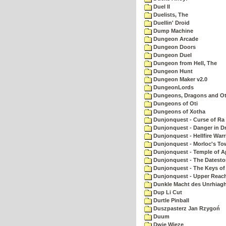
Duel II
Duelists, The
Duellin' Droid
Dump Machine
Dungeon Arcade
Dungeon Doors
Dungeon Duel
Dungeon from Hell, The
Dungeon Hunt
Dungeon Maker v2.0
DungeonLords
Dungeons, Dragons and Oth
Dungeons of Oti
Dungeons of Xotha
Dunjonquest - Curse of Ra
Dunjonquest - Danger in Dr
Dunjonquest - Hellfire Warr
Dunjonquest - Morloc's To
Dunjonquest - Temple of A
Dunjonquest - The Datesto
Dunjonquest - The Keys of
Dunjonquest - Upper Reach
Dunkle Macht des Unrhiagh
Dup Li Cut
Durtle Pinball
Duszpasterz Jan Rzygoń
Duum
Dwie Wieze