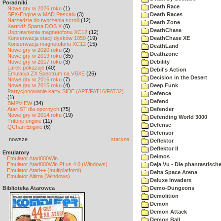
Poradniki
Death Race
Nowe gry w 2026 roku
(1)
SFX-Engine w MAD Pascalu
(3)
Death Races
Narzędzie do tworzenia scrolli
(12)
Death Zone
Kartridż Sparta DOS X
(6)
DeathChase
Usprawnienia magnetofonu XC12
(12)
Konserwacja stacji dysków 1050
(19)
DeathChase XE
Konserwacja magnetofonu XC12
(15)
DeathLand
Nowe gry w 2020 roku
(2)
Deathzone
Nowe gry w 2019 roku
(35)
Nowe gry w 2017 roku
(3)
Debility
Larek pokazuje
(40)
Debil's Action
Emulacja ZX Spectrum na VBXE
(26)
Decision in the Desert
Nowe gry w 2016 roku
(7)
Nowe gry w 2015 roku
(4)
Deep Funk
Partycjonowanie karty SIDE (APT/FAT16/FAT32)
Defence
(1)
Defend
BMPVIEW
(34)
Atari ST dla opornych
(75)
Defender
Nowe gry w 2014 roku
(19)
Defending World 3000
Tritone engine
(11)
Defense
QChan Engine
(6)
Defensor
nowsze
starsze
Deflektor
Deflektor II
Emulatory
Deimos
Emulator Atari800Win
Emulator Atari800Win PLus 4.0 (Windows)
Deja Vu - Die phantastisch
Emulator Atari++ (multiplatform)
Delta Space Arena
Emulator Altirra (Windows)
Deluxe Invaders
Biblioteka Atarowca
Demo-Dungeons
Demolition
Demon
Demon Attack
Demon Ball