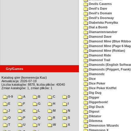
Devils Caverns
Devil's Dare
Devil's Domain
Devil's Doorway
Diabelska Pomylka
Dial a Bomb
Diamantenraeuber
Diamond Dave
Diamond Mine (Blue Ribbo
Diamond Mine (Page 6 Mag
Diamond Mine (Roklan)
Diamond Ride
Diamond Trail
Diamonds (English Softwar
Gry/Games
Diamonds (Priggert, Frank)
Diamondz
Katalog gier (konwencja Kaz)
Dice
Aktualizacja: 2026-07-19
Dice Poker
Liczba katalogów: 8878, liczba plików: 40040
Zmian katalogów: 1, zmian plików: 1
Dice Poker Kniffel
Dig Dug
0-9
A
B
C
D
Digger
Diggerbonk!
E
F
G
H
I
Digi Duck
J
K
L
M
N
Digout
Diktator
O
P
Q
R
S
Dilemma
T
U
V
W
X
Dimension Wizards
Dimension X