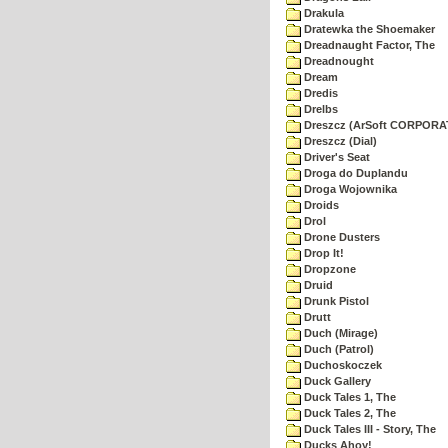
Drakula
Dratewka the Shoemaker
Dreadnaught Factor, The
Dreadnought
Dream
Dredis
Drelbs
Dreszcz (ArSoft CORPORA
Dreszcz (Dial)
Driver's Seat
Droga do Duplandu
Droga Wojownika
Droids
Drol
Drone Dusters
Drop It!
Dropzone
Druid
Drunk Pistol
Drutt
Duch (Mirage)
Duch (Patrol)
Duchoskoczek
Duck Gallery
Duck Tales 1, The
Duck Tales 2, The
Duck Tales III - Story, The
Ducks Ahoy!