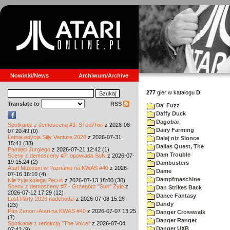
Nowinki/News
Archiwum/Archive
277
gier w katalogu
D
:
Translate to
RSS
Da' Fuzz
Daffy Duck
Dagobar
Spotkanie z demosceną #9: STeel/Tori
z 2026-08-
Dairy Farming
07 20:49 (0)
Letnia edycja Silly Venture 2026
z 2026-07-31
Dalej niz Slonce
15:41 (38)
Dallas Quest, The
Pamięci Jurgiego
z 2026-07-21 12:42 (1)
Dam Trouble
Sceny z demosceny #7: opowiada SuN
z 2026-07-
19 15:24 (2)
Dambusters
Atari Muzeum w Poznaniu na KWAS #40
z 2026-
Dame
07-16 16:10 (4)
Dampfmaschine
Nie żyje kolega Pecuś
z 2026-07-13 18:00 (30)
Sceny z demosceny #7 - Grzegorz "Sun" Żyła
z
Dan Strikes Back
2026-07-12 17:29 (12)
Dance Fantasy
Lost Party 2026 nadchodzi
z 2026-07-08 15:28
Dandy
(23)
Pan Zenon i Atari na KWAS #40
z 2026-07-07 13:25
Danger Crosswalk
(7)
Danger Ranger
Spotkanie z redakcją "The Voice"
z 2026-07-04
Danger UXB
07:42 (9)