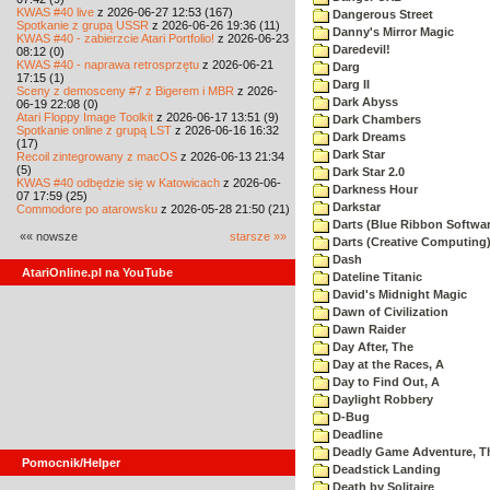
KWAS #40 live
z 2026-06-27 12:53 (167)
Dangerous Street
Spotkanie z grupą USSR
z 2026-06-26 19:36 (11)
Danny's Mirror Magic
KWAS #40 - zabierzcie Atari Portfolio!
z 2026-06-23
Daredevil!
08:12 (0)
KWAS #40 - naprawa retrosprzętu
z 2026-06-21
Darg
17:15 (1)
Darg II
Sceny z demosceny #7 z Bigerem i MBR
z 2026-
Dark Abyss
06-19 22:08 (0)
Atari Floppy Image Toolkit
z 2026-06-17 13:51 (9)
Dark Chambers
Spotkanie online z grupą LST
z 2026-06-16 16:32
Dark Dreams
(17)
Dark Star
Recoil zintegrowany z macOS
z 2026-06-13 21:34
(5)
Dark Star 2.0
KWAS #40 odbędzie się w Katowicach
z 2026-06-
Darkness Hour
07 17:59 (25)
Darkstar
Commodore po atarowsku
z 2026-05-28 21:50 (21)
Darts (Blue Ribbon Softwar
«« nowsze
starsze »»
Darts (Creative Computing
Dash
AtariOnline.pl na YouTube
Dateline Titanic
David's Midnight Magic
Dawn of Civilization
Dawn Raider
Day After, The
Day at the Races, A
Day to Find Out, A
Daylight Robbery
D-Bug
Deadline
Deadly Game Adventure, T
Pomocnik/Helper
Deadstick Landing
Death by Solitaire