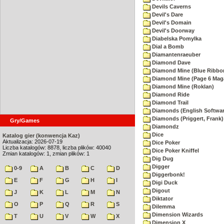
Devils Caverns
Devil's Dare
Devil's Domain
Devil's Doorway
Diabelska Pomylka
Dial a Bomb
Diamantenraeuber
Diamond Dave
Diamond Mine (Blue Ribbo
Diamond Mine (Page 6 Mag
Diamond Mine (Roklan)
Diamond Ride
Diamond Trail
Diamonds (English Softwar
Diamonds (Priggert, Frank)
Gry/Games
Diamondz
Dice
Katalog gier (konwencja Kaz)
Aktualizacja: 2026-07-19
Dice Poker
Liczba katalogów: 8878, liczba plików: 40040
Dice Poker Kniffel
Zmian katalogów: 1, zmian plików: 1
Dig Dug
Digger
0-9
A
B
C
D
Diggerbonk!
E
F
G
H
I
Digi Duck
Digout
J
K
L
M
N
Diktator
O
P
Q
R
S
Dilemma
Dimension Wizards
T
U
V
W
X
Dimension X