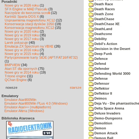
Poradniki
Death Race
Nowe gry w 2026 roku
(1)
SFX-Engine w MAD Pascalu
(3)
Death Races
Narzędzie do tworzenia scrolli
(12)
Death Zone
Kartridż Sparta DOS X
(6)
DeathChase
Usprawnienia magnetofonu XC12
(12)
Konserwacja stacji dysków 1050
(19)
DeathChase XE
Konserwacja magnetofonu XC12
(15)
DeathLand
Nowe gry w 2020 roku
(2)
Deathzone
Nowe gry w 2019 roku
(35)
Nowe gry w 2017 roku
(3)
Debility
Larek pokazuje
(40)
Debil's Action
Emulacja ZX Spectrum na VBXE
(26)
Decision in the Desert
Nowe gry w 2016 roku
(7)
Nowe gry w 2015 roku
(4)
Deep Funk
Partycjonowanie karty SIDE (APT/FAT16/FAT32)
Defence
(1)
Defend
BMPVIEW
(34)
Atari ST dla opornych
(75)
Defender
Nowe gry w 2014 roku
(19)
Defending World 3000
Tritone engine
(11)
Defense
QChan Engine
(6)
Defensor
nowsze
starsze
Deflektor
Deflektor II
Emulatory
Deimos
Emulator Atari800Win
Emulator Atari800Win PLus 4.0 (Windows)
Deja Vu - Die phantastisch
Emulator Atari++ (multiplatform)
Delta Space Arena
Emulator Altirra (Windows)
Deluxe Invaders
Biblioteka Atarowca
Demo-Dungeons
Demolition
Demon
Demon Attack
Demon Ball