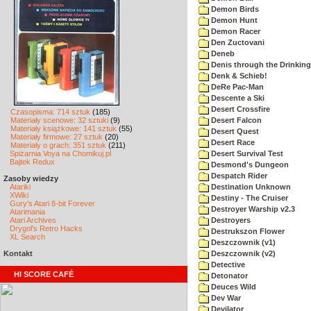
Demon Birds
Demon Hunt
Demon Racer
Den Zuctovani
Deneb
Denis through the Drinking
Denk & Schieb!
DeRe Pac-Man
Descente a Ski
Desert Crossfire
Czasopisma: 714 sztuk
(185)
Materiały scenowe: 32 sztuki
(9)
Desert Falcon
Materiały książkowe: 141 sztuk
(55)
Desert Quest
Materiały firmowe: 27 sztuk
(20)
Desert Race
Materiały o grach: 351 sztuk
(211)
Spiżarnia Voya na Chomikuj.pl
Desert Survival Test
Bajtek Redux
Desmond's Dungeon
Despatch Rider
Zasoby wiedzy
Atariki
Destination Unknown
XWiki
Destiny - The Cruiser
Gury's Atari 8-bit Forever
Destroyer Warship v2.3
Atarimania
Atari Archives
Destroyers
Drygol's Retro Hacks
Destrukszon Flower
XL Search
Deszczownik (v1)
Kontakt
Deszczownik (v2)
Detective
HI SCORE CAFÉ
Detonator
Deuces Wild
Dev War
Devilator