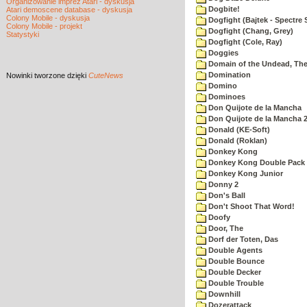
Organizowanie imprez Atari - dyskusja
Dogbite!
Atari demoscene database - dyskusja
Colony Mobile - dyskusja
Dogfight (Bajtek - Spectre 
Colony Mobile - projekt
Dogfight (Chang, Grey)
Statystyki
Dogfight (Cole, Ray)
Doggies
Domain of the Undead, Th
Domination
Nowinki
tworzone dzięki
CuteNews
Domino
Dominoes
Don Quijote de la Mancha
Don Quijote de la Mancha 
Donald (KE-Soft)
Donald (Roklan)
Donkey Kong
Donkey Kong Double Pack
Donkey Kong Junior
Donny 2
Don's Ball
Don't Shoot That Word!
Doofy
Door, The
Dorf der Toten, Das
Double Agents
Double Bounce
Double Decker
Double Trouble
Downhill
Dozerattack