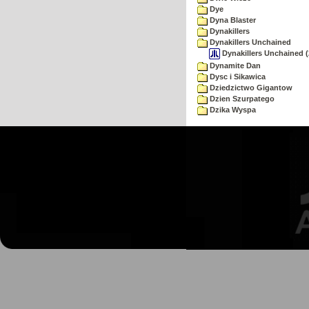
Dye
Dyna Blaster
Dynakillers
Dynakillers Unchained
Dynakillers Unchained (
Dynamite Dan
Dysc i Sikawica
Dziedzictwo Gigantow
Dzien Szurpatego
Dzika Wyspa