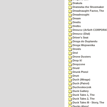
Drakula
Dratewka the Shoemaker
Dreadnaught Factor, The
Dreadnought
Dream
Dredis
Drelbs
Dreszcz (ArSoft CORPORA
Dreszcz (Dial)
Driver's Seat
Droga do Duplandu
Droga Wojownika
Droids
Drol
Drone Dusters
Drop It!
Dropzone
Druid
Drunk Pistol
Drutt
Duch (Mirage)
Duch (Patrol)
Duchoskoczek
Duck Gallery
Duck Tales 1, The
Duck Tales 2, The
Duck Tales III - Story, The
Ducks Ahoy!