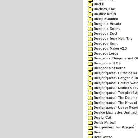
Duel II
Duelists, The
Duellin' Droid
Dump Machine
Dungeon Arcade
Dungeon Doors
Dungeon Duel
Dungeon from Hell, The
Dungeon Hunt
Dungeon Maker v2.0
DungeonLords
Dungeons, Dragons and Oth
Dungeons of Oti
Dungeons of Xotha
Dunjonquest - Curse of Ra
Dunjonquest - Danger in Dr
Dunjonquest - Hellfire Warr
Dunjonquest - Morloc's To
Dunjonquest - Temple of A
Dunjonquest - The Datesto
Dunjonquest - The Keys of
Dunjonquest - Upper Reach
Dunkle Macht des Unrhiagh
Dup Li Cut
Durtle Pinball
Duszpasterz Jan Rzygoń
Duum
Dwie Wieze