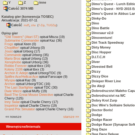
Y
Z
inne
Dimo's Quest - Lurch Editi
Całość 3074 MB
Dimo's Quest - NYD 2015 E
Dimo's Quest in Abbuc La
Katalog gier (konwencja TOSEC)
Dinky-Do
Aktualizacja: 2021-07-11
Dino
Całość
,
md5
sha
(
7-Zip
,
TUGZip
)
Dino Battle
Dinosaur v2.0
Opisy gier
"Old Towers" (Atari ST)
opisał Misza (19)
Dinoventure!
Submarine Commander
opisał Kaz (36)
Dirt Track Speedway
Frogs
opisał Xeen (0)
Dirty Money
Choplifter!
opisał Urborg (0)
Joust
opisał Urborg (17)
Disc Hopper
Commando
opisał Urborg (35)
D.I.T.C.H
Mario Bros
opisał Urborg (13)
Diver
Xenophobe
opisał Urborg (36)
Robbo Forever
opisał tbxx (16)
Divested Bell
Kolony 2106
opisał tbxx (3)
Dizzy
Archon II: Adept
opisał Urborg/TDC (9)
Dizzy Dice
Spitfire Ace/Hellcat Ace
opisał Farscape (9)
Wyspa
opisał Kaz (9)
Dnieper River Line
Archon
opisał Urborg/TDC (16)
Do Akcji
The Last Starfighter
opisał TDC (30)
Dobrodruzstvi Maleho Capar
Dwie Wieże
opisał Muffy (19)
Basil The Great Mouse Detective
opisał Charlie
Dobrodruzstvi na WC
Cherry (125)
Dobry Krol Zurp
Inny Świat
opisał Charlie Cherry (17)
Doc Wire's Solitaire Soluti
Inspektor
opisał Charlie Cherry (19)
Grand Prix Simulator
opisał Charlie Cherry (16)
Doctor Boris!
Dodge
«« nowsze
starsze »»
Dodge Racer
Dodge Racer (Synapse Sof
Wewnętrzne/Internals
Dog Daze
Dog Daze Deluxe