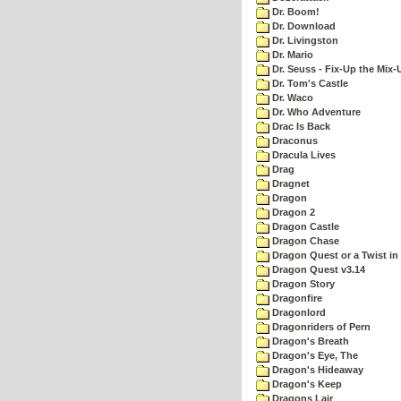
Dr. Boom!
Dr. Download
Dr. Livingston
Dr. Mario
Dr. Seuss - Fix-Up the Mix-
Dr. Tom's Castle
Dr. Waco
Dr. Who Adventure
Drac Is Back
Draconus
Dracula Lives
Drag
Dragnet
Dragon
Dragon 2
Dragon Castle
Dragon Chase
Dragon Quest or a Twist in 
Dragon Quest v3.14
Dragon Story
Dragonfire
Dragonlord
Dragonriders of Pern
Dragon's Breath
Dragon's Eye, The
Dragon's Hideaway
Dragon's Keep
Dragons Lair