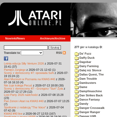
Nowinki/News
Archiwum/Archive
277
gier w katalogu
D
:
Translate to
RSS
Da' Fuzz
Daffy Duck
Dagobar
Letnia edycja Silly Venture 2026
z 2026-07-31
Dairy Farming
15:41 (37)
Pamięci Jurgiego
z 2026-07-21 12:42 (1)
Dalej niz Slonce
Sceny z demosceny #7: opowiada SuN
z 2026-07-
Dallas Quest, The
19 15:24 (2)
Dam Trouble
Atari Muzeum w Poznaniu na KWAS #40
z 2026-
07-16 16:10 (4)
Dambusters
Nie żyje kolega Pecuś
z 2026-07-13 18:00 (30)
Dame
Sceny z demosceny #7 - Grzegorz "Sun" Żyła
z
Dampfmaschine
2026-07-12 17:29 (12)
Lost Party 2026 nadchodzi
z 2026-07-08 15:28
Dan Strikes Back
(23)
Dance Fantasy
Pan Zenon i Atari na KWAS #40
z 2026-07-07 13:25
Dandy
(7)
Spotkanie z redakcją "The Voice"
z 2026-07-04
Danger Crosswalk
07:42 (9)
Danger Ranger
KWAS #40 live
z 2026-06-27 12:53 (167)
Danger UXB
Spotkanie z grupą USSR
z 2026-06-26 19:36 (11)