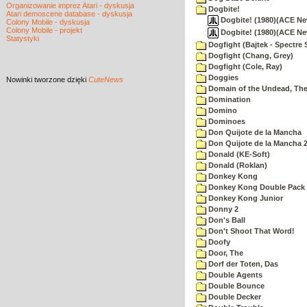
Organizowanie imprez Atari - dyskusja
Dogbite!
Atari demoscene database - dyskusja
Dogbite! (1980)(ACE New
Colony Mobile - dyskusja
Colony Mobile - projekt
Dogbite! (1980)(ACE Ne
Statystyki
Dogfight (Bajtek - Spectre 
Dogfight (Chang, Grey)
Dogfight (Cole, Ray)
Doggies
Nowinki
tworzone dzięki
CuteNews
Domain of the Undead, Th
Domination
Domino
Dominoes
Don Quijote de la Mancha
Don Quijote de la Mancha 
Donald (KE-Soft)
Donald (Roklan)
Donkey Kong
Donkey Kong Double Pack
Donkey Kong Junior
Donny 2
Don's Ball
Don't Shoot That Word!
Doofy
Door, The
Dorf der Toten, Das
Double Agents
Double Bounce
Double Decker