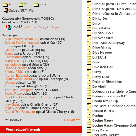
Dimo's Quest - Lurch Editi
Y
Z
inne
Dimo's Quest - NYD 2015 E
Całość 3074 MB
Dimo's Quest in Abbuc La
Katalog gier (konwencja TOSEC)
Dinky-Do
Aktualizacja: 2021-07-11
Dino
Całość
,
md5
sha
(
7-Zip
,
TUGZip
)
Dino Battle
Dinosaur v2.0
Opisy gier
Dinoventure!
"Old Towers" (Atari ST)
opisał Misza (19)
Submarine Commander
opisał Kaz (36)
Dirt Track Speedway
Frogs
opisał Xeen (0)
Dirty Money
Choplifter!
opisał Urborg (0)
Disc Hopper
Joust
opisał Urborg (17)
Commando
opisał Urborg (35)
D.I.T.C.H
Mario Bros
opisał Urborg (13)
Diver
Xenophobe
opisał Urborg (36)
Divested Bell
Robbo Forever
opisał tbxx (16)
Kolony 2106
opisał tbxx (3)
Dizzy
Archon II: Adept
opisał Urborg/TDC (9)
Dizzy Dice
Spitfire Ace/Hellcat Ace
opisał Farscape (9)
Dnieper River Line
Wyspa
opisał Kaz (9)
Archon
opisał Urborg/TDC (16)
Do Akcji
The Last Starfighter
opisał TDC (30)
Dobrodruzstvi Maleho Capar
Dwie Wieże
opisał Muffy (19)
Dobrodruzstvi na WC
Basil The Great Mouse Detective
opisał Charlie
Cherry (125)
Dobry Krol Zurp
Inny Świat
opisał Charlie Cherry (17)
Doc Wire's Solitaire Soluti
Inspektor
opisał Charlie Cherry (19)
Doctor Boris!
Grand Prix Simulator
opisał Charlie Cherry (16)
Dodge
«« nowsze
starsze »»
Dodge Racer
Dodge Racer (Synapse Sof
Wewnętrzne/Internals
Dog Daze
Dog Daze Deluxe