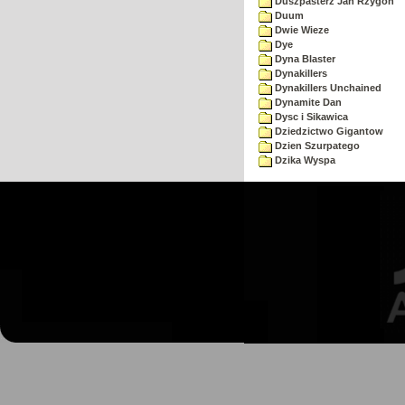
Duszpasterz Jan Rzygoń
Duum
Dwie Wieze
Dye
Dyna Blaster
Dynakillers
Dynakillers Unchained
Dynamite Dan
Dysc i Sikawica
Dziedzictwo Gigantow
Dzien Szurpatego
Dzika Wyspa