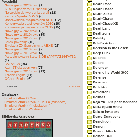
Poradniki
Death Race
Nowe gry w 2026 roku
(1)
SFX-Engine w MAD Pascalu
(3)
Death Races
Narzędzie do tworzenia scrolli
(12)
Death Zone
Kartridż Sparta DOS X
(6)
DeathChase
Usprawnienia magnetofonu XC12
(12)
Konserwacja stacji dysków 1050
(19)
DeathChase XE
Konserwacja magnetofonu XC12
(15)
DeathLand
Nowe gry w 2020 roku
(2)
Deathzone
Nowe gry w 2019 roku
(35)
Nowe gry w 2017 roku
(3)
Debility
Larek pokazuje
(40)
Debil's Action
Emulacja ZX Spectrum na VBXE
(26)
Decision in the Desert
Nowe gry w 2016 roku
(7)
Nowe gry w 2015 roku
(4)
Deep Funk
Partycjonowanie karty SIDE (APT/FAT16/FAT32)
Defence
(1)
Defend
BMPVIEW
(34)
Atari ST dla opornych
(75)
Defender
Nowe gry w 2014 roku
(19)
Defending World 3000
Tritone engine
(11)
Defense
QChan Engine
(6)
Defensor
nowsze
starsze
Deflektor
Deflektor II
Emulatory
Deimos
Emulator Atari800Win
Emulator Atari800Win PLus 4.0 (Windows)
Deja Vu - Die phantastisch
Emulator Atari++ (multiplatform)
Delta Space Arena
Emulator Altirra (Windows)
Deluxe Invaders
Biblioteka Atarowca
Demo-Dungeons
Demolition
Demon
Demon Attack
Demon Ball