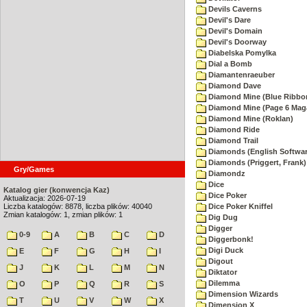
Devils Caverns
Devil's Dare
Devil's Domain
Devil's Doorway
Diabelska Pomylka
Dial a Bomb
Diamantenraeuber
Diamond Dave
Diamond Mine (Blue Ribbo
Diamond Mine (Page 6 Mag
Diamond Mine (Roklan)
Diamond Ride
Diamond Trail
Diamonds (English Softwar
Diamonds (Priggert, Frank)
Gry/Games
Diamondz
Dice
Katalog gier (konwencja Kaz)
Dice Poker
Aktualizacja: 2026-07-19
Liczba katalogów: 8878, liczba plików: 40040
Dice Poker Kniffel
Zmian katalogów: 1, zmian plików: 1
Dig Dug
Digger
0-9
A
B
C
D
Diggerbonk!
Digi Duck
E
F
G
H
I
Digout
J
K
L
M
N
Diktator
Dilemma
O
P
Q
R
S
Dimension Wizards
T
U
V
W
X
Dimension X