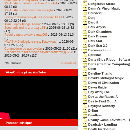
KWAS #40 - zabierzcie Atari Portfolio!
z 2026-06-23
Dangerous Street
08:12 (0)
Danny's Mirror Magic
KWAS #40 - naprawa retrosprzętu
z 2026-06-21
Daredevil!
17:15 (1)
Sceny z demosceny #7 z Bigerem i MBR
z 2026-
Darg
06-19 22:08 (0)
Darg II
Atari Floppy Image Toolkit
z 2026-06-17 13:51 (9)
Dark Abyss
Spotkanie online z grupą LST
z 2026-06-16 16:32
(17)
Dark Chambers
Recoil zintegrowany z macOS
z 2026-06-13 21:34
Dark Dreams
(5)
Dark Star
KWAS #40 odbędzie się w Katowicach
z 2026-06-
07 17:59 (25)
Dark Star 2.0
Commodore po atarowsku
z 2026-05-28 21:50 (21)
Darkness Hour
Urządzenie z rekordowo szybką transmisją SIO!
z
Darkstar
2026-05-24 20:57 (116)
Darts (Blue Ribbon Softwar
«« nowsze
starsze »»
Darts (Creative Computing
Dash
AtariOnline.pl na YouTube
Dateline Titanic
David's Midnight Magic
Dawn of Civilization
Dawn Raider
Day After, The
Day at the Races, A
Day to Find Out, A
Daylight Robbery
D-Bug
Deadline
Deadly Game Adventure, T
Pomocnik/Helper
Deadstick Landing
Death by Solitaire