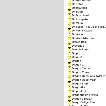
Double Trouble
Downhill
Dozerattack
Dr. Boom!
Dr. Download
Dr. Livingston
Dr. Mario
Dr. Seuss - Fix-Up the Mix-
Dr. Tom's Castle
Dr. Waco
Dr. Who Adventure
Drac Is Back
Draconus
Dracula Lives
Drag
Dragnet
Dragon
Dragon 2
Dragon Castle
Dragon Chase
Dragon Quest or a Twist in 
Dragon Quest v3.14
Dragon Story
Dragonfire
Dragonlord
Dragonriders of Pern
Dragon's Breath
Dragon's Eye, The