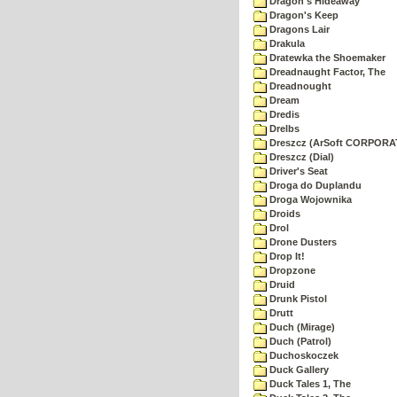
Dragon's Hideaway
Dragon's Keep
Dragons Lair
Drakula
Dratewka the Shoemaker
Dreadnaught Factor, The
Dreadnought
Dream
Dredis
Drelbs
Dreszcz (ArSoft CORPORA
Dreszcz (Dial)
Driver's Seat
Droga do Duplandu
Droga Wojownika
Droids
Drol
Drone Dusters
Drop It!
Dropzone
Druid
Drunk Pistol
Drutt
Duch (Mirage)
Duch (Patrol)
Duchoskoczek
Duck Gallery
Duck Tales 1, The