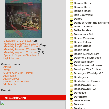
Demon Birds
Demon Hunt
Demon Racer
Den Zuctovani
Deneb
Denis through the Drinking
Denk & Schieb!
DeRe Pac-Man
Descente a Ski
Desert Crossfire
Czasopisma: 714 sztuk
(185)
Desert Falcon
Materiały scenowe: 32 sztuki
(9)
Desert Quest
Materiały książkowe: 141 sztuk
(55)
Materiały firmowe: 27 sztuk
(20)
Desert Race
Materiały o grach: 351 sztuk
(211)
Desert Survival Test
Spiżarnia Voya na Chomikuj.pl
Desmond's Dungeon
Bajtek Redux
Despatch Rider
Zasoby wiedzy
Destination Unknown
Atariki
Destiny - The Cruiser
XWiki
Gury's Atari 8-bit Forever
Destroyer Warship v2.3
Atarimania
Destroyers
Atari Archives
Destrukszon Flower
Drygol's Retro Hacks
XL Search
Deszczownik (v1)
Deszczownik (v2)
Kontakt
Detective
Detonator
HI SCORE CAFÉ
Deuces Wild
Dev War
Devilator