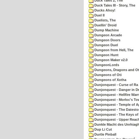
Duck Tales 2, The
Duck Tales III - Story, The
Ducks Ahoy!
Duel II
Duelists, The
Duellin' Droid
Dump Machine
Dungeon Arcade
Dungeon Doors
Dungeon Duel
Dungeon from Hell, The
Dungeon Hunt
Dungeon Maker v2.0
DungeonLords
Dungeons, Dragons and Oth
Dungeons of Oti
Dungeons of Xotha
Dunjonquest - Curse of Ra
Dunjonquest - Danger in Dr
Dunjonquest - Hellfire Warr
Dunjonquest - Morloc's To
Dunjonquest - Temple of A
Dunjonquest - The Datesto
Dunjonquest - The Keys of
Dunjonquest - Upper Reach
Dunkle Macht des Unrhiagh
Dup Li Cut
Durtle Pinball