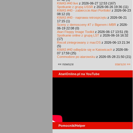
KWAS #40 live
z 2026-06-27 12:53 (167)
Spotkanie z grupą USSR
z 2026-06-26 19:36 (11)
KWAS #40 - zabierzcie Atari Portfolio!
z 2026-06-23
08:12 (0)
KWAS #40 - naprawa retrosprzętu
z 2026-06-21
17:15 (1)
Sceny z demosceny #7 z Bigerem i MBR
z 2026-
06-19 22:08 (0)
Atari Floppy Image Toolkit
z 2026-06-17 13:51 (9)
Spotkanie online z grupą LST
z 2026-06-16 16:32
(17)
Recoil zintegrowany z macOS
z 2026-06-13 21:34
(5)
KWAS #40 odbędzie się w Katowicach
z 2026-06-
07 17:59 (25)
Commodore po atarowsku
z 2026-05-28 21:50 (21)
«« nowsze
starsze »»
AtariOnline.pl na YouTube
Pomocnik/Helper