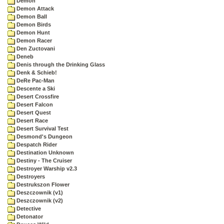
Demon
Demon Attack
Demon Ball
Demon Birds
Demon Hunt
Demon Racer
Den Zuctovani
Deneb
Denis through the Drinking Glass
Denk & Schieb!
DeRe Pac-Man
Descente a Ski
Desert Crossfire
Desert Falcon
Desert Quest
Desert Race
Desert Survival Test
Desmond's Dungeon
Despatch Rider
Destination Unknown
Destiny - The Cruiser
Destroyer Warship v2.3
Destroyers
Destrukszon Flower
Deszczownik (v1)
Deszczownik (v2)
Detective
Detonator