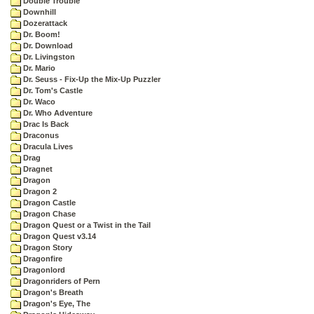
Double Trouble
Downhill
Dozerattack
Dr. Boom!
Dr. Download
Dr. Livingston
Dr. Mario
Dr. Seuss - Fix-Up the Mix-Up Puzzler
Dr. Tom's Castle
Dr. Waco
Dr. Who Adventure
Drac Is Back
Draconus
Dracula Lives
Drag
Dragnet
Dragon
Dragon 2
Dragon Castle
Dragon Chase
Dragon Quest or a Twist in the Tail
Dragon Quest v3.14
Dragon Story
Dragonfire
Dragonlord
Dragonriders of Pern
Dragon's Breath
Dragon's Eye, The