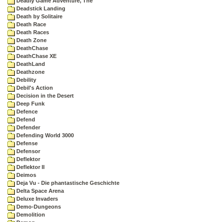
Deadly Game Adventure, The
Deadstick Landing
Death by Solitaire
Death Race
Death Races
Death Zone
DeathChase
DeathChase XE
DeathLand
Deathzone
Debility
Debil's Action
Decision in the Desert
Deep Funk
Defence
Defend
Defender
Defending World 3000
Defense
Defensor
Deflektor
Deflektor II
Deimos
Deja Vu - Die phantastische Geschichte
Delta Space Arena
Deluxe Invaders
Demo-Dungeons
Demolition