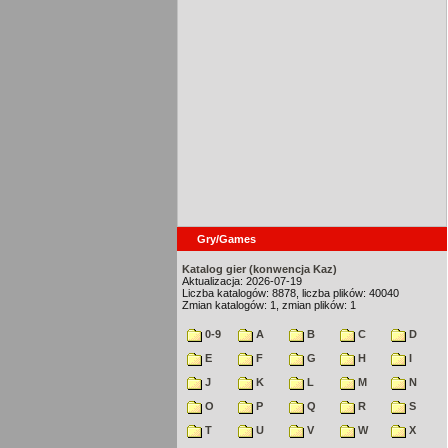
Gry/Games
Katalog gier (konwencja Kaz)
Aktualizacja: 2026-07-19
Liczba katalogów: 8878, liczba plików: 40040
Zmian katalogów: 1, zmian plików: 1
0-9
A
B
C
D
E
F
G
H
I
J
K
L
M
N
O
P
Q
R
S
T
U
V
W
X