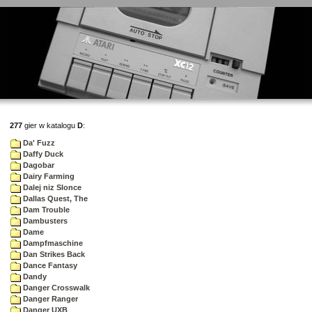
277
gier w katalogu
D
:
Da' Fuzz
Daffy Duck
Dagobar
Dairy Farming
Dalej niz Slonce
Dallas Quest, The
Dam Trouble
Dambusters
Dame
Dampfmaschine
Dan Strikes Back
Dance Fantasy
Dandy
Danger Crosswalk
Danger Ranger
Danger UXB