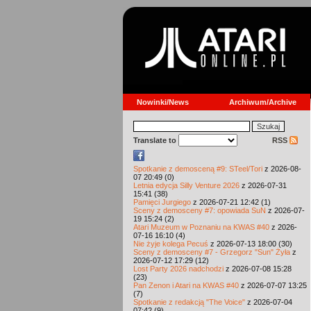
Nowinki/News
Archiwum/Archive
Translate to
RSS
Spotkanie z demosceną #9: STeel/Tori
z 2026-08-
07 20:49 (0)
Letnia edycja Silly Venture 2026
z 2026-07-31
15:41 (38)
Pamięci Jurgiego
z 2026-07-21 12:42 (1)
Sceny z demosceny #7: opowiada SuN
z 2026-07-
19 15:24 (2)
Atari Muzeum w Poznaniu na KWAS #40
z 2026-
07-16 16:10 (4)
Nie żyje kolega Pecuś
z 2026-07-13 18:00 (30)
Sceny z demosceny #7 - Grzegorz "Sun" Żyła
z
2026-07-12 17:29 (12)
Lost Party 2026 nadchodzi
z 2026-07-08 15:28
(23)
Pan Zenon i Atari na KWAS #40
z 2026-07-07 13:25
(7)
Spotkanie z redakcją "The Voice"
z 2026-07-04
07:42 (9)