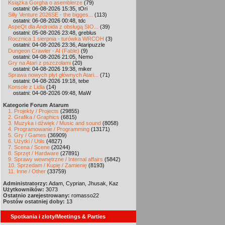
Książka Gorgha o asemblerze
(79)
ostatni: 06-08-2026 15:35, tOri
Silly Venture 2026SE - the bigges...
(113)
ostatni: 06-08-2026 00:48, tdc
AspeQt dla Androida z obsługą SIO...
(39)
ostatni: 05-08-2026 23:48, greblus
Rocznica 1 sierpnia - turówka WRCOH
(3)
ostatni: 04-08-2026 23:36, Ataripuzzle
Dungeon Crawler - AI (Fable)
(9)
ostatni: 04-08-2026 21:05, Nemo
Gry na Atari z pszczołami
(20)
ostatni: 04-08-2026 19:38, miker
Sprawa nowych płyt głównych Atari...
(71)
ostatni: 04-08-2026 19:18, tebe
Konsole z Lidla
(14)
ostatni: 04-08-2026 09:48, MaW
Kategorie Forum Atarum
1. Projekty / Projects
(29855)
2. Grafika / Graphics
(6815)
3. Muzyka i dźwięk / Music and sound
(8058)
4. Programowanie / Programming
(13171)
5. Gry / Games
(36909)
6. Użytki / Utils
(4827)
7. Scena / Scene
(20244)
8. Sprzęt / Hardware
(27891)
9. Sprawy wewnętrzne / Internal affairs
(5842)
10. Sprzedam / Kupię / Zamienię
(8193)
11. Inne / Other
(33759)
Administratorzy:
Adam, Cyprian, Jhusak, Kaz
Użytkowników:
3073
Ostatnio zarejestrowany:
romasso22
Postów ostatniej doby:
13
Spotkania i zloty/Meetings & Parties