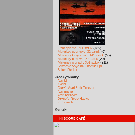
Czasopisma: 714 sztuk
(185)
Materiały scenowe: 32 sztuki
(9)
Materiały książkowe: 141 sztuk
(55)
Materiały firmowe: 27 sztuk
(20)
Materiały o grach: 351 sztuk
(211)
Spiżarnia Voya na Chomikuj.pl
Bajtek Redux
Zasoby wiedzy
Atariki
XWiki
Gury's Atari 8-bit Forever
Atarimania
Atari Archives
Drygol's Retro Hacks
XL Search
Kontakt
HI SCORE CAFÉ