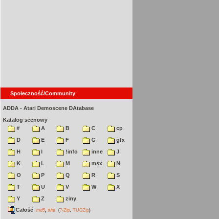
Społeczność/Community
ADDA - Atari Demoscene DAtabase
Katalog scenowy
#
A
B
C
cp
D
E
F
G
gfx
H
I
!info
inne
J
K
L
M
msx
N
O
P
Q
R
S
T
U
V
W
X
Y
Z
ziny
Całość
,
md5
sha
(
7-Zip
,
TUGZip
)