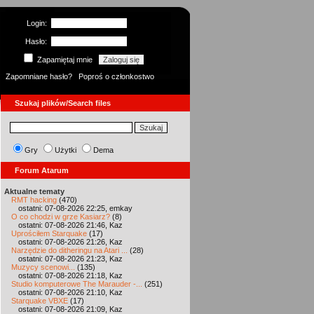
Login:
Hasło:
Zapamiętaj mnie
Zapomniane hasło?
Poproś o członkostwo
Szukaj plików/Search files
Gry
Użytki
Dema
Forum Atarum
Aktualne tematy
RMT hacking
(470)
ostatni: 07-08-2026 22:25, emkay
O co chodzi w grze Kasiarz?
(8)
ostatni: 07-08-2026 21:46, Kaz
Uprościłem Starquake
(17)
ostatni: 07-08-2026 21:26, Kaz
Narzędzie do ditheringu na Atari ...
(28)
ostatni: 07-08-2026 21:23, Kaz
Muzycy scenowi...
(135)
ostatni: 07-08-2026 21:18, Kaz
Studio komputerowe The Marauder -...
(251)
ostatni: 07-08-2026 21:10, Kaz
Starquake VBXE
(17)
ostatni: 07-08-2026 21:09, Kaz