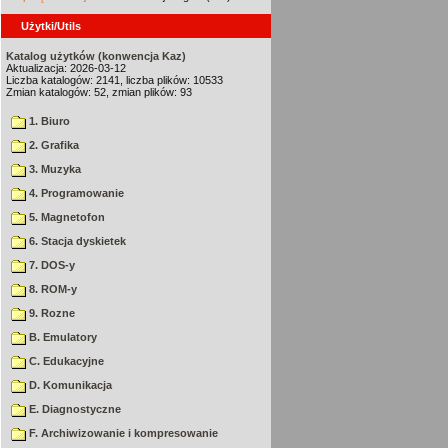
Użytki/Utils
Katalog użytków (konwencja Kaz)
Aktualizacja: 2026-03-12
Liczba katalogów: 2141, liczba plików: 10533
Zmian katalogów: 52, zmian plików: 93
1. Biuro
2. Grafika
3. Muzyka
4. Programowanie
5. Magnetofon
6. Stacja dyskietek
7. DOS-y
8. ROM-y
9. Rozne
B. Emulatory
C. Edukacyjne
D. Komunikacja
E. Diagnostyczne
F. Archiwizowanie i kompresowanie