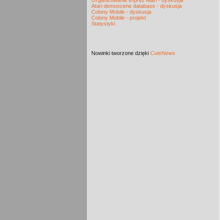
Organizowanie imprez Atari - dyskusja
Atari demoscene database - dyskusja
Colony Mobile - dyskusja
Colony Mobile - projekt
Statystyki
Nowinki
tworzone dzięki
CuteNews