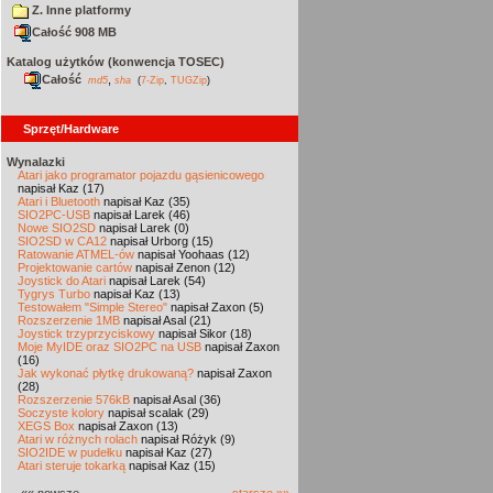
Z. Inne platformy
Całość 908 MB
Katalog użytków (konwencja TOSEC)
Całość
,
md5
sha
(
7-Zip
,
TUGZip
)
Sprzęt/Hardware
Wynalazki
Atari jako programator pojazdu gąsienicowego
napisał Kaz (17)
Atari i Bluetooth
napisał Kaz (35)
SIO2PC-USB
napisał Larek (46)
Nowe SIO2SD
napisał Larek (0)
SIO2SD w CA12
napisał Urborg (15)
Ratowanie ATMEL-ów
napisał Yoohaas (12)
Projektowanie cartów
napisał Zenon (12)
Joystick do Atari
napisał Larek (54)
Tygrys Turbo
napisał Kaz (13)
Testowałem "Simple Stereo"
napisał Zaxon (5)
Rozszerzenie 1MB
napisał Asal (21)
Joystick trzyprzyciskowy
napisał Sikor (18)
Moje MyIDE oraz SIO2PC na USB
napisał Zaxon
(16)
Jak wykonać płytkę drukowaną?
napisał Zaxon
(28)
Rozszerzenie 576kB
napisał Asal (36)
Soczyste kolory
napisał scalak (29)
XEGS Box
napisał Zaxon (13)
Atari w różnych rolach
napisał Różyk (9)
SIO2IDE w pudełku
napisał Kaz (27)
Atari steruje tokarką
napisał Kaz (15)