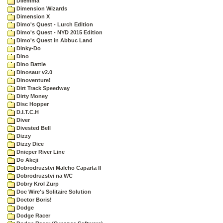
Dilemma
Dimension Wizards
Dimension X
Dimo's Quest - Lurch Edition
Dimo's Quest - NYD 2015 Edition
Dimo's Quest in Abbuc Land
Dinky-Do
Dino
Dino Battle
Dinosaur v2.0
Dinoventure!
Dirt Track Speedway
Dirty Money
Disc Hopper
D.I.T.C.H
Diver
Divested Bell
Dizzy
Dizzy Dice
Dnieper River Line
Do Akcji
Dobrodruzstvi Maleho Caparta II
Dobrodruzstvi na WC
Dobry Krol Zurp
Doc Wire's Solitaire Solution
Doctor Boris!
Dodge
Dodge Racer