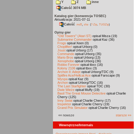
Y
Z
inne
Całość 3074 MB
Katalog gier (konwencja TOSEC)
Aktualizacja: 2021-07-11
Całość
,
md5
sha
(
7-Zip
,
TUGZip
)
Opisy gier
"Old Towers" (Atari ST)
opisał Misza (19)
Submarine Commander
opisał Kaz (36)
Frogs
opisał Xeen (0)
Choplifter!
opisał Urborg (0)
Joust
opisał Urborg (17)
Commando
opisał Urborg (35)
Mario Bros
opisał Urborg (13)
Xenophobe
opisał Urborg (36)
Robbo Forever
opisał tbxx (16)
Kolony 2106
opisał tbxx (3)
Archon II: Adept
opisał Urborg/TDC (9)
Spitfire Ace/Hellcat Ace
opisał Farscape (9)
Wyspa
opisał Kaz (9)
Archon
opisał Urborg/TDC (16)
The Last Starfighter
opisał TDC (30)
Dwie Wieże
opisał Muffy (19)
Basil The Great Mouse Detective
opisał Charlie
Cherry (125)
Inny Świat
opisał Charlie Cherry (17)
Inspektor
opisał Charlie Cherry (19)
Grand Prix Simulator
opisał Charlie Cherry (16)
«« nowsze
starsze »»
Wewnętrzne/Internals