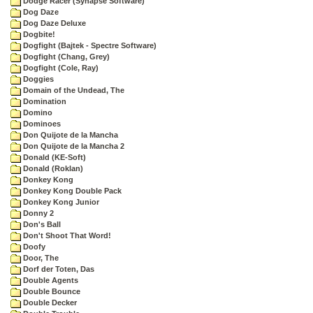
Dodge Racer (Synapse Software)
Dog Daze
Dog Daze Deluxe
Dogbite!
Dogfight (Bajtek - Spectre Software)
Dogfight (Chang, Grey)
Dogfight (Cole, Ray)
Doggies
Domain of the Undead, The
Domination
Domino
Dominoes
Don Quijote de la Mancha
Don Quijote de la Mancha 2
Donald (KE-Soft)
Donald (Roklan)
Donkey Kong
Donkey Kong Double Pack
Donkey Kong Junior
Donny 2
Don's Ball
Don't Shoot That Word!
Doofy
Door, The
Dorf der Toten, Das
Double Agents
Double Bounce
Double Decker