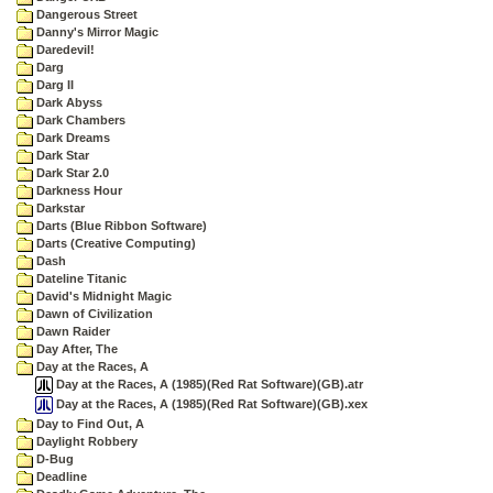
Dangerous Street
Danny's Mirror Magic
Daredevil!
Darg
Darg II
Dark Abyss
Dark Chambers
Dark Dreams
Dark Star
Dark Star 2.0
Darkness Hour
Darkstar
Darts (Blue Ribbon Software)
Darts (Creative Computing)
Dash
Dateline Titanic
David's Midnight Magic
Dawn of Civilization
Dawn Raider
Day After, The
Day at the Races, A
Day at the Races, A (1985)(Red Rat Software)(GB).atr
Day at the Races, A (1985)(Red Rat Software)(GB).xex
Day to Find Out, A
Daylight Robbery
D-Bug
Deadline