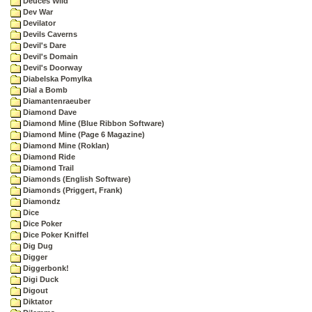
Deuces Wild
Dev War
Devilator
Devils Caverns
Devil's Dare
Devil's Domain
Devil's Doorway
Diabelska Pomylka
Dial a Bomb
Diamantenraeuber
Diamond Dave
Diamond Mine (Blue Ribbon Software)
Diamond Mine (Page 6 Magazine)
Diamond Mine (Roklan)
Diamond Ride
Diamond Trail
Diamonds (English Software)
Diamonds (Priggert, Frank)
Diamondz
Dice
Dice Poker
Dice Poker Kniffel
Dig Dug
Digger
Diggerbonk!
Digi Duck
Digout
Diktator