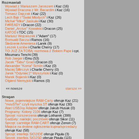
Rozmawiali
Wywiad z Mariuszem Jaroszem
i Kaz (16)
Wywiad Dracona z Mr. Bacardim
i Kaz (16)
Tomasz Dajczak
i Kaz (22)
Lech Bąk i "Świat Młodych"
i Kaz (26)
Michał "Mike" Jaskuła
i Kaz (30)
F#READY
i Dracon (22)
Daniel „Arctus” Kowalski
i Dracon (25)
KATOD
i TDC (15)
Mariusz Wojcieszek
i "Adam" (17)
Romuald Bacza
i Ramos (16)
Śledzenie Amentesa
i Larek (9)
Leszek Łuciów
i Charlie Cherry (17)
TO JUŻ ZA TOBĄ: rozmowa z Bobem Pape
i cpt.
Misumaru Tenchi (39)
Rob Jaeger
i Emu (53)
Jacek "Tabu" Grad
i Dracon (0)
Alexander "Koma" Schön
i Kaz (0)
Maciej Ślifirczyk
i Charlie Cherry (0)
Jarek "Odyniec1" Wyszyński
i Kaz (0)
Marek Bojarski
i Kaz (0)
Olgierd Niemyjski
i Ramos (0)
«« nowsze
starsze »»
Stragan
Nowe, pojemniejsze RAM-Carty
oferuje Kaz (21)
"mouSTer" czyli myszka ST
oferuje Kaz (30)
Atari USBJoy Adapter
oferuje Jakub Husak (0)
Programy: Kolony 2106
oferuje Kaz (7)
Sprzęt: rozszerzenia
oferuje Lotharek (399)
Gadżety: naklejki, pocztówki
oferuje Sikor (11)
Sprzęt: cartridge RAM-CART
oferuje Zenon (7)
Miejsce na drobne ogłoszenia kupna/sprzedaży
oferuje Kaz (58)
Sprzęt: interfejs SIO2IDE
oferuje Piguła (3)
Sprzęt: interfejs SIO2SD
oferuje Piguła (115)