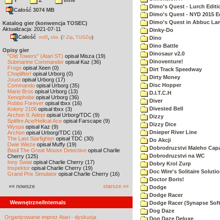
Y
Z
inne
Dimo's Quest - Lurch Editi
Całość 3074 MB
Dimo's Quest - NYD 2015 E
Dimo's Quest in Abbuc La
Katalog gier (konwencja TOSEC)
Aktualizacja: 2021-07-11
Dinky-Do
Całość
,
md5
sha
(
7-Zip
,
TUGZip
)
Dino
Dino Battle
Opisy gier
Dinosaur v2.0
"Old Towers" (Atari ST)
opisał Misza (19)
Dinoventure!
Submarine Commander
opisał Kaz (36)
Frogs
opisał Xeen (0)
Dirt Track Speedway
Choplifter!
opisał Urborg (0)
Dirty Money
Joust
opisał Urborg (17)
Disc Hopper
Commando
opisał Urborg (35)
Mario Bros
opisał Urborg (13)
D.I.T.C.H
Xenophobe
opisał Urborg (36)
Diver
Robbo Forever
opisał tbxx (16)
Divested Bell
Kolony 2106
opisał tbxx (3)
Archon II: Adept
opisał Urborg/TDC (9)
Dizzy
Spitfire Ace/Hellcat Ace
opisał Farscape (9)
Dizzy Dice
Wyspa
opisał Kaz (9)
Dnieper River Line
Archon
opisał Urborg/TDC (16)
The Last Starfighter
opisał TDC (30)
Do Akcji
Dwie Wieże
opisał Muffy (19)
Dobrodruzstvi Maleho Capar
Basil The Great Mouse Detective
opisał Charlie
Dobrodruzstvi na WC
Cherry (125)
Inny Świat
opisał Charlie Cherry (17)
Dobry Krol Zurp
Inspektor
opisał Charlie Cherry (19)
Doc Wire's Solitaire Soluti
Grand Prix Simulator
opisał Charlie Cherry (16)
Doctor Boris!
«« nowsze
starsze »»
Dodge
Dodge Racer
Wewnętrzne/Internals
Dodge Racer (Synapse Sof
Dog Daze
Organizowanie imprez Atari - dyskusja
Dog Daze Deluxe