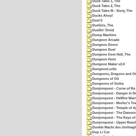
Duck Tales 1, The
Duck Tales 2, The
Duck Tales III - Story, The
Ducks Ahoy!
Duel II
Duelists, The
Duellin' Droid
Dump Machine
Dungeon Arcade
Dungeon Doors
Dungeon Duel
Dungeon from Hell, The
Dungeon Hunt
Dungeon Maker v2.0
DungeonLords
Dungeons, Dragons and Oth
Dungeons of Oti
Dungeons of Xotha
Dunjonquest - Curse of Ra
Dunjonquest - Danger in Dr
Dunjonquest - Hellfire Warr
Dunjonquest - Morloc's To
Dunjonquest - Temple of A
Dunjonquest - The Datesto
Dunjonquest - The Keys of
Dunjonquest - Upper Reach
Dunkle Macht des Unrhiagh
Dup Li Cut