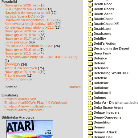
Poradniki
Death Race
Nowe gry w 2026 roku
(1)
SFX-Engine w MAD Pascalu
(3)
Death Races
Narzędzie do tworzenia scrolli
(12)
Death Zone
Kartridż Sparta DOS X
(6)
DeathChase
Usprawnienia magnetofonu XC12
(12)
Konserwacja stacji dysków 1050
(19)
DeathChase XE
Konserwacja magnetofonu XC12
(15)
DeathLand
Nowe gry w 2020 roku
(2)
Deathzone
Nowe gry w 2019 roku
(35)
Nowe gry w 2017 roku
(3)
Debility
Larek pokazuje
(40)
Debil's Action
Emulacja ZX Spectrum na VBXE
(26)
Decision in the Desert
Nowe gry w 2016 roku
(7)
Nowe gry w 2015 roku
(4)
Deep Funk
Partycjonowanie karty SIDE (APT/FAT16/FAT32)
Defence
(1)
Defend
BMPVIEW
(34)
Atari ST dla opornych
(75)
Defender
Nowe gry w 2014 roku
(19)
Defending World 3000
Tritone engine
(11)
Defense
QChan Engine
(6)
Defensor
nowsze
starsze
Deflektor
Deflektor II
Emulatory
Deimos
Emulator Atari800Win
Emulator Atari800Win PLus 4.0 (Windows)
Deja Vu - Die phantastisch
Emulator Atari++ (multiplatform)
Delta Space Arena
Emulator Altirra (Windows)
Deluxe Invaders
Biblioteka Atarowca
Demo-Dungeons
Demolition
Demon
Demon Attack
Demon Ball