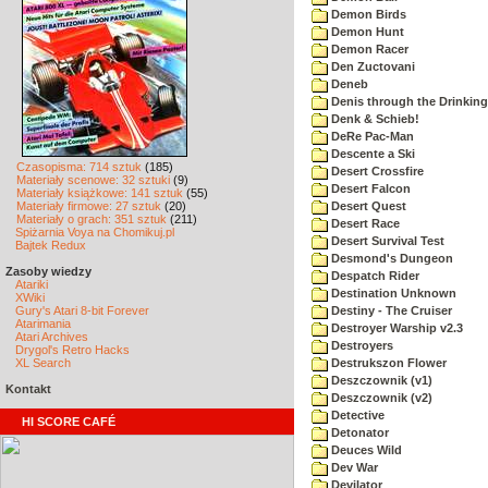
Demon Birds
Demon Hunt
Demon Racer
Den Zuctovani
Deneb
Denis through the Drinking
Denk & Schieb!
DeRe Pac-Man
Descente a Ski
Czasopisma: 714 sztuk
(185)
Desert Crossfire
Materiały scenowe: 32 sztuki
(9)
Desert Falcon
Materiały książkowe: 141 sztuk
(55)
Materiały firmowe: 27 sztuk
(20)
Desert Quest
Materiały o grach: 351 sztuk
(211)
Desert Race
Spiżarnia Voya na Chomikuj.pl
Desert Survival Test
Bajtek Redux
Desmond's Dungeon
Zasoby wiedzy
Despatch Rider
Atariki
Destination Unknown
XWiki
Gury's Atari 8-bit Forever
Destiny - The Cruiser
Atarimania
Destroyer Warship v2.3
Atari Archives
Destroyers
Drygol's Retro Hacks
XL Search
Destrukszon Flower
Deszczownik (v1)
Kontakt
Deszczownik (v2)
Detective
HI SCORE CAFÉ
Detonator
Deuces Wild
Dev War
Devilator