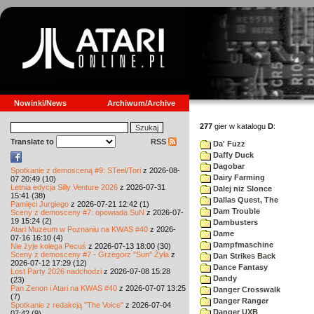
Nowinki/News
Archiwum/Archive
277
gier w katalogu
D
:
Translate to
RSS
Da' Fuzz
Daffy Duck
Dagobar
Spotkanie z demosceną #9: STeel/Tori
z 2026-08-
Dairy Farming
07 20:49 (10)
Letnia edycja Silly Venture 2026
z 2026-07-31
Dalej niz Slonce
15:41 (38)
Dallas Quest, The
Pamięci Jurgiego
z 2026-07-21 12:42 (1)
Dam Trouble
Sceny z demosceny #7: opowiada SuN
z 2026-07-
19 15:24 (2)
Dambusters
Atari Muzeum w Poznaniu na KWAS #40
z 2026-
Dame
07-16 16:10 (4)
Dampfmaschine
Nie żyje kolega Pecuś
z 2026-07-13 18:00 (30)
Sceny z demosceny #7 - Grzegorz "Sun" Żyła
z
Dan Strikes Back
2026-07-12 17:29 (12)
Dance Fantasy
Lost Party 2026 nadchodzi
z 2026-07-08 15:28
Dandy
(23)
Pan Zenon i Atari na KWAS #40
z 2026-07-07 13:25
Danger Crosswalk
(7)
Danger Ranger
Spotkanie z redakcją "The Voice"
z 2026-07-04
Danger UXB
07:42 (9)