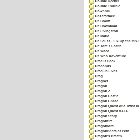
Double Decker
Double Trouble
Downhill
Dozerattack
Dr. Boom!
Dr. Download
Dr. Livingston
Dr. Mario
Dr. Seuss - Fix-Up the Mix-
Dr. Tom's Castle
Dr. Waco
Dr. Who Adventure
Drac Is Back
Draconus
Dracula Lives
Drag
Dragnet
Dragon
Dragon 2
Dragon Castle
Dragon Chase
Dragon Quest or a Twist in 
Dragon Quest v3.14
Dragon Story
Dragonfire
Dragonlord
Dragonriders of Pern
Dragon's Breath