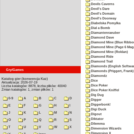
Devils Caverns
Devil's Dare
Devil's Domain
Devil's Doorway
Diabelska Pomylka
Dial a Bomb
Diamantenraeuber
Diamond Dave
Diamond Mine (Blue Ribbo
Diamond Mine (Page 6 Mag
Diamond Mine (Roklan)
Diamond Ride
Diamond Trail
Diamonds (English Softwar
Gry/Games
Diamonds (Priggert, Frank)
Diamondz
Katalog gier (konwencja Kaz)
Dice
Aktualizacja: 2026-07-19
Dice Poker
Liczba katalogów: 8878, liczba plików: 40040
Zmian katalogów: 1, zmian plików: 1
Dice Poker Kniffel
Dig Dug
0-9
A
B
C
D
Digger
Diggerbonk!
E
F
G
H
I
Digi Duck
J
K
L
M
N
Digout
Diktator
O
P
Q
R
S
Dilemma
T
U
V
W
X
Dimension Wizards
Dimension X