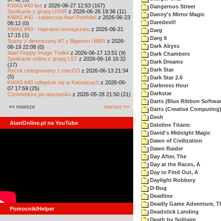
KWAS #40 live
z 2026-06-27 12:53 (167)
Dangerous Street
Spotkanie z grupą USSR
z 2026-06-26 19:36 (11)
Danny's Mirror Magic
KWAS #40 - zabierzcie Atari Portfolio!
z 2026-06-23
Daredevil!
08:12 (0)
KWAS #40 - naprawa retrosprzętu
z 2026-06-21
Darg
17:15 (1)
Darg II
Sceny z demosceny #7 z Bigerem i MBR
z 2026-
Dark Abyss
06-19 22:08 (0)
Atari Floppy Image Toolkit
z 2026-06-17 13:51 (9)
Dark Chambers
Spotkanie online z grupą LST
z 2026-06-16 16:32
Dark Dreams
(17)
Dark Star
Recoil zintegrowany z macOS
z 2026-06-13 21:34
(5)
Dark Star 2.0
KWAS #40 odbędzie się w Katowicach
z 2026-06-
Darkness Hour
07 17:59 (25)
Darkstar
Commodore po atarowsku
z 2026-05-28 21:50 (21)
Darts (Blue Ribbon Softwar
«« nowsze
starsze »»
Darts (Creative Computing
Dash
AtariOnline.pl na YouTube
Dateline Titanic
David's Midnight Magic
Dawn of Civilization
Dawn Raider
Day After, The
Day at the Races, A
Day to Find Out, A
Daylight Robbery
D-Bug
Deadline
Deadly Game Adventure, T
Pomocnik/Helper
Deadstick Landing
Death by Solitaire