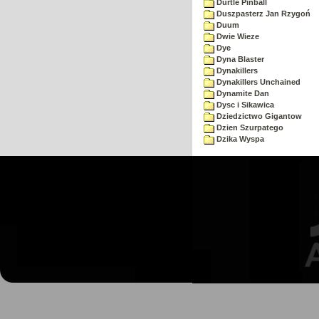
Durtle Pinball
Duszpasterz Jan Rzygoń
Duum
Dwie Wieze
Dye
Dyna Blaster
Dynakillers
Dynakillers Unchained
Dynamite Dan
Dysc i Sikawica
Dziedzictwo Gigantow
Dzien Szurpatego
Dzika Wyspa