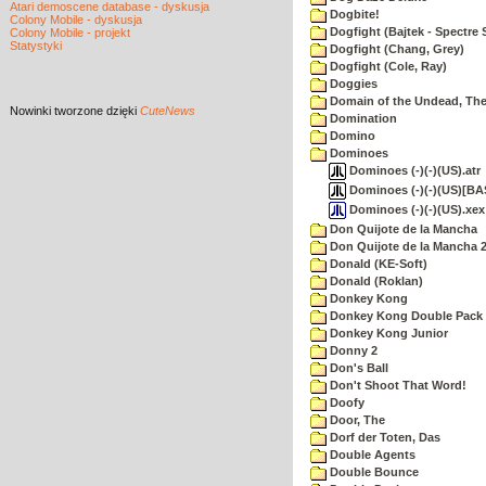
Atari demoscene database - dyskusja
Dogbite!
Colony Mobile - dyskusja
Dogfight (Bajtek - Spectre 
Colony Mobile - projekt
Statystyki
Dogfight (Chang, Grey)
Dogfight (Cole, Ray)
Doggies
Domain of the Undead, Th
Nowinki
tworzone dzięki
CuteNews
Domination
Domino
Dominoes
Dominoes (-)(-)(US).atr
Dominoes (-)(-)(US)[BAS
Dominoes (-)(-)(US).xex
Don Quijote de la Mancha
Don Quijote de la Mancha 
Donald (KE-Soft)
Donald (Roklan)
Donkey Kong
Donkey Kong Double Pack
Donkey Kong Junior
Donny 2
Don's Ball
Don't Shoot That Word!
Doofy
Door, The
Dorf der Toten, Das
Double Agents
Double Bounce