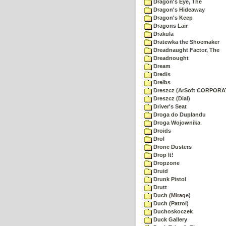
Dragon's Eye, The
Dragon's Hideaway
Dragon's Keep
Dragons Lair
Drakula
Dratewka the Shoemaker
Dreadnaught Factor, The
Dreadnought
Dream
Dredis
Drelbs
Dreszcz (ArSoft CORPORA
Dreszcz (Dial)
Driver's Seat
Droga do Duplandu
Droga Wojownika
Droids
Drol
Drone Dusters
Drop It!
Dropzone
Druid
Drunk Pistol
Drutt
Duch (Mirage)
Duch (Patrol)
Duchoskoczek
Duck Gallery