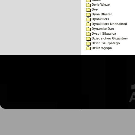
Dwie Wieze
Dye
Dyna Blaster
Dynakillers
Dynakillers Unchained
Dynamite Dan
Dysc i Sikawica
Dziedzictwo Gigantow
Dzien Szurpatego
Dzika Wyspa