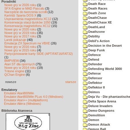
Poradniki
Death Race
Nowe gry w 2026 roku
(1)
SFX-Engine w MAD Pascalu
(3)
Death Races
Narzędzie do tworzenia scrolli
(12)
Death Zone
Kartridż Sparta DOS X
(6)
DeathChase
Usprawnienia magnetofonu XC12
(12)
Konserwacja stacji dysków 1050
(19)
DeathChase XE
Konserwacja magnetofonu XC12
(15)
DeathLand
Nowe gry w 2020 roku
(2)
Deathzone
Nowe gry w 2019 roku
(35)
Nowe gry w 2017 roku
(3)
Debility
Larek pokazuje
(40)
Debil's Action
Emulacja ZX Spectrum na VBXE
(26)
Decision in the Desert
Nowe gry w 2016 roku
(7)
Nowe gry w 2015 roku
(4)
Deep Funk
Partycjonowanie karty SIDE (APT/FAT16/FAT32)
Defence
(1)
Defend
BMPVIEW
(34)
Atari ST dla opornych
(75)
Defender
Nowe gry w 2014 roku
(19)
Defending World 3000
Tritone engine
(11)
Defense
QChan Engine
(6)
Defensor
nowsze
starsze
Deflektor
Deflektor II
Emulatory
Deimos
Emulator Atari800Win
Emulator Atari800Win PLus 4.0 (Windows)
Deja Vu - Die phantastisch
Emulator Atari++ (multiplatform)
Delta Space Arena
Emulator Altirra (Windows)
Deluxe Invaders
Biblioteka Atarowca
Demo-Dungeons
Demolition
Demon
Demon Attack
Demon Ball