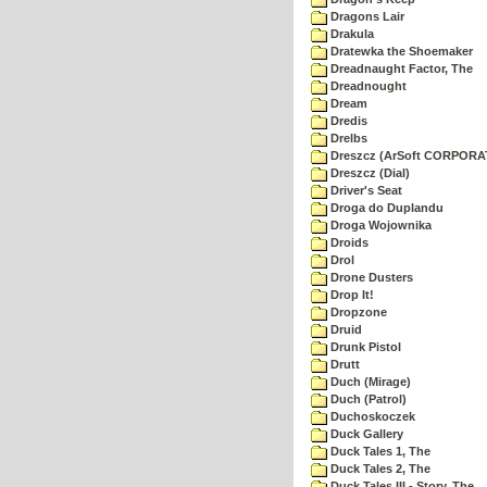
Dragons Lair
Drakula
Dratewka the Shoemaker
Dreadnaught Factor, The
Dreadnought
Dream
Dredis
Drelbs
Dreszcz (ArSoft CORPORA
Dreszcz (Dial)
Driver's Seat
Droga do Duplandu
Droga Wojownika
Droids
Drol
Drone Dusters
Drop It!
Dropzone
Druid
Drunk Pistol
Drutt
Duch (Mirage)
Duch (Patrol)
Duchoskoczek
Duck Gallery
Duck Tales 1, The
Duck Tales 2, The
Duck Tales III - Story, The