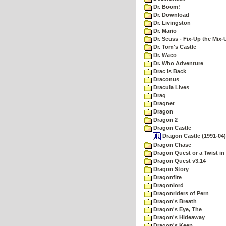
Dr. Boom!
Dr. Download
Dr. Livingston
Dr. Mario
Dr. Seuss - Fix-Up the Mix-
Dr. Tom's Castle
Dr. Waco
Dr. Who Adventure
Drac Is Back
Draconus
Dracula Lives
Drag
Dragnet
Dragon
Dragon 2
Dragon Castle
Dragon Castle (1991-04)
Dragon Chase
Dragon Quest or a Twist in 
Dragon Quest v3.14
Dragon Story
Dragonfire
Dragonlord
Dragonriders of Pern
Dragon's Breath
Dragon's Eye, The
Dragon's Hideaway
Dragon's Keep