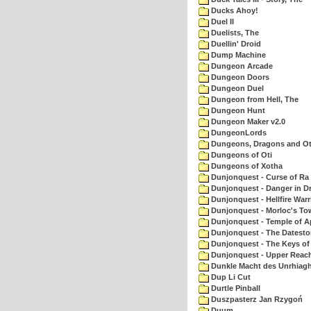
Ducks Ahoy!
Duel II
Duelists, The
Duellin' Droid
Dump Machine
Dungeon Arcade
Dungeon Doors
Dungeon Duel
Dungeon from Hell, The
Dungeon Hunt
Dungeon Maker v2.0
DungeonLords
Dungeons, Dragons and Oth
Dungeons of Oti
Dungeons of Xotha
Dunjonquest - Curse of Ra
Dunjonquest - Danger in Dr
Dunjonquest - Hellfire Warr
Dunjonquest - Morloc's To
Dunjonquest - Temple of A
Dunjonquest - The Datesto
Dunjonquest - The Keys of
Dunjonquest - Upper Reach
Dunkle Macht des Unrhiagh
Dup Li Cut
Durtle Pinball
Duszpasterz Jan Rzygoń
Duum