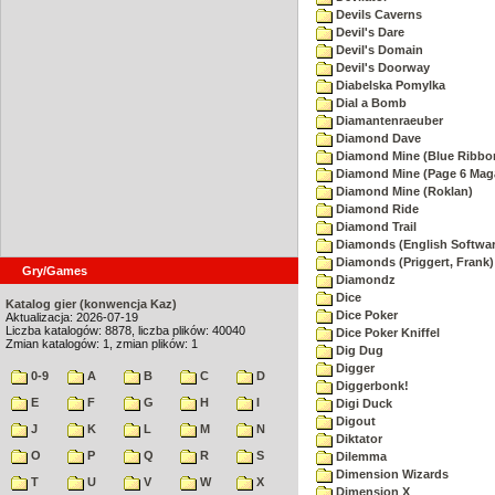
Devils Caverns
Devil's Dare
Devil's Domain
Devil's Doorway
Diabelska Pomylka
Dial a Bomb
Diamantenraeuber
Diamond Dave
Diamond Mine (Blue Ribbo
Diamond Mine (Page 6 Mag
Diamond Mine (Roklan)
Diamond Ride
Diamond Trail
Diamonds (English Softwar
Diamonds (Priggert, Frank)
Gry/Games
Diamondz
Dice
Katalog gier (konwencja Kaz)
Dice Poker
Aktualizacja: 2026-07-19
Liczba katalogów: 8878, liczba plików: 40040
Dice Poker Kniffel
Zmian katalogów: 1, zmian plików: 1
Dig Dug
Digger
0-9
A
B
C
D
Diggerbonk!
E
F
G
H
I
Digi Duck
Digout
J
K
L
M
N
Diktator
O
P
Q
R
S
Dilemma
Dimension Wizards
T
U
V
W
X
Dimension X