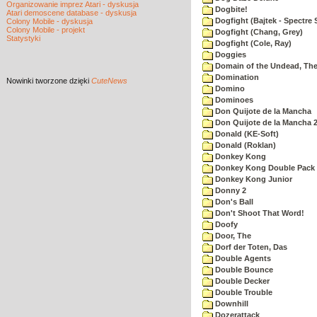
Organizowanie imprez Atari - dyskusja
Dogbite!
Atari demoscene database - dyskusja
Dogfight (Bajtek - Spectre 
Colony Mobile - dyskusja
Colony Mobile - projekt
Dogfight (Chang, Grey)
Statystyki
Dogfight (Cole, Ray)
Doggies
Domain of the Undead, Th
Domination
Nowinki
tworzone dzięki
CuteNews
Domino
Dominoes
Don Quijote de la Mancha
Don Quijote de la Mancha 
Donald (KE-Soft)
Donald (Roklan)
Donkey Kong
Donkey Kong Double Pack
Donkey Kong Junior
Donny 2
Don's Ball
Don't Shoot That Word!
Doofy
Door, The
Dorf der Toten, Das
Double Agents
Double Bounce
Double Decker
Double Trouble
Downhill
Dozerattack