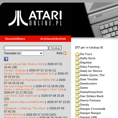
Nowinki/News
Archiwum/Archive
277
gier w katalogu
D
:
Translate to
RSS
Da' Fuzz
Daffy Duck
Dagobar
Letnia edycja Silly Venture 2026
z 2026-07-31
Dairy Farming
15:41 (38)
Pamięci Jurgiego
z 2026-07-21 12:42 (1)
Dalej niz Slonce
Sceny z demosceny #7: opowiada SuN
z 2026-07-
Dallas Quest, The
19 15:24 (2)
Dam Trouble
Atari Muzeum w Poznaniu na KWAS #40
z 2026-
07-16 16:10 (4)
Dambusters
Nie żyje kolega Pecuś
z 2026-07-13 18:00 (30)
Dame
Sceny z demosceny #7 - Grzegorz "Sun" Żyła
z
Dampfmaschine
2026-07-12 17:29 (12)
Lost Party 2026 nadchodzi
z 2026-07-08 15:28
Dan Strikes Back
(23)
Dance Fantasy
Pan Zenon i Atari na KWAS #40
z 2026-07-07 13:25
Dandy
(7)
Spotkanie z redakcją "The Voice"
z 2026-07-04
Danger Crosswalk
07:42 (9)
Danger Ranger
KWAS #40 live
z 2026-06-27 12:53 (167)
Danger UXB
Spotkanie z grupą USSR
z 2026-06-26 19:36 (11)