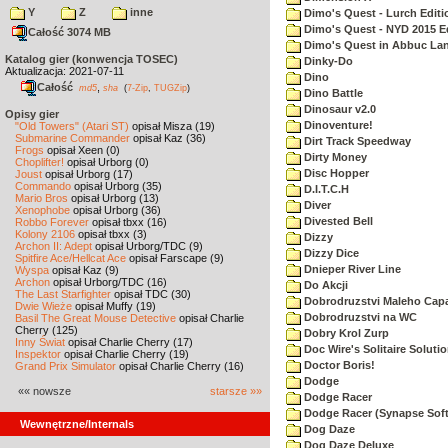
Y
Z
inne
Dimo's Quest - Lurch Editi
Dimo's Quest - NYD 2015 E
Całość 3074 MB
Dimo's Quest in Abbuc La
Katalog gier (konwencja TOSEC)
Dinky-Do
Aktualizacja: 2021-07-11
Dino
Całość
,
md5
sha
(
7-Zip
,
TUGZip
)
Dino Battle
Dinosaur v2.0
Opisy gier
Dinoventure!
"Old Towers" (Atari ST)
opisał Misza (19)
Submarine Commander
opisał Kaz (36)
Dirt Track Speedway
Frogs
opisał Xeen (0)
Dirty Money
Choplifter!
opisał Urborg (0)
Disc Hopper
Joust
opisał Urborg (17)
Commando
opisał Urborg (35)
D.I.T.C.H
Mario Bros
opisał Urborg (13)
Diver
Xenophobe
opisał Urborg (36)
Divested Bell
Robbo Forever
opisał tbxx (16)
Kolony 2106
opisał tbxx (3)
Dizzy
Archon II: Adept
opisał Urborg/TDC (9)
Dizzy Dice
Spitfire Ace/Hellcat Ace
opisał Farscape (9)
Dnieper River Line
Wyspa
opisał Kaz (9)
Archon
opisał Urborg/TDC (16)
Do Akcji
The Last Starfighter
opisał TDC (30)
Dobrodruzstvi Maleho Capar
Dwie Wieże
opisał Muffy (19)
Dobrodruzstvi na WC
Basil The Great Mouse Detective
opisał Charlie
Cherry (125)
Dobry Krol Zurp
Inny Świat
opisał Charlie Cherry (17)
Doc Wire's Solitaire Soluti
Inspektor
opisał Charlie Cherry (19)
Doctor Boris!
Grand Prix Simulator
opisał Charlie Cherry (16)
Dodge
«« nowsze
starsze »»
Dodge Racer
Dodge Racer (Synapse Sof
Wewnętrzne/Internals
Dog Daze
Dog Daze Deluxe