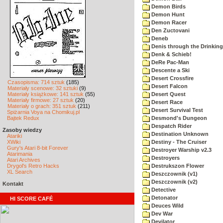
Demon Birds
Demon Hunt
Demon Racer
Den Zuctovani
Deneb
Denis through the Drinking
Denk & Schieb!
DeRe Pac-Man
Descente a Ski
Desert Crossfire
Czasopisma: 714 sztuk
(185)
Desert Falcon
Materiały scenowe: 32 sztuki
(9)
Materiały książkowe: 141 sztuk
(55)
Desert Quest
Materiały firmowe: 27 sztuk
(20)
Desert Race
Materiały o grach: 351 sztuk
(211)
Desert Survival Test
Spiżarnia Voya na Chomikuj.pl
Bajtek Redux
Desmond's Dungeon
Despatch Rider
Zasoby wiedzy
Destination Unknown
Atariki
XWiki
Destiny - The Cruiser
Gury's Atari 8-bit Forever
Destroyer Warship v2.3
Atarimania
Destroyers
Atari Archives
Drygol's Retro Hacks
Destrukszon Flower
XL Search
Deszczownik (v1)
Deszczownik (v2)
Kontakt
Detective
Detonator
HI SCORE CAFÉ
Deuces Wild
Dev War
Devilator