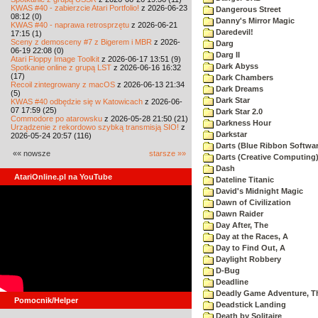
KWAS #40 - zabierzcie Atari Portfolio!
z 2026-06-23
Dangerous Street
08:12 (0)
Danny's Mirror Magic
KWAS #40 - naprawa retrosprzętu
z 2026-06-21
Daredevil!
17:15 (1)
Sceny z demosceny #7 z Bigerem i MBR
z 2026-
Darg
06-19 22:08 (0)
Darg II
Atari Floppy Image Toolkit
z 2026-06-17 13:51 (9)
Dark Abyss
Spotkanie online z grupą LST
z 2026-06-16 16:32
(17)
Dark Chambers
Recoil zintegrowany z macOS
z 2026-06-13 21:34
Dark Dreams
(5)
Dark Star
KWAS #40 odbędzie się w Katowicach
z 2026-06-
07 17:59 (25)
Dark Star 2.0
Commodore po atarowsku
z 2026-05-28 21:50 (21)
Darkness Hour
Urządzenie z rekordowo szybką transmisją SIO!
z
Darkstar
2026-05-24 20:57 (116)
Darts (Blue Ribbon Softwar
«« nowsze
starsze »»
Darts (Creative Computing
Dash
AtariOnline.pl na YouTube
Dateline Titanic
David's Midnight Magic
Dawn of Civilization
Dawn Raider
Day After, The
Day at the Races, A
Day to Find Out, A
Daylight Robbery
D-Bug
Deadline
Deadly Game Adventure, T
Pomocnik/Helper
Deadstick Landing
Death by Solitaire