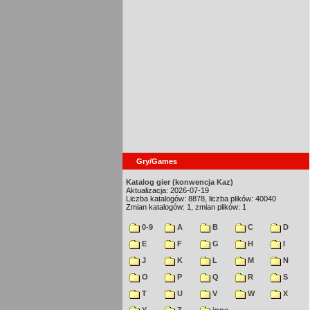
Gry/Games
Katalog gier (konwencja Kaz)
Aktualizacja: 2026-07-19
Liczba katalogów: 8878, liczba plików: 40040
Zmian katalogów: 1, zmian plików: 1
0-9
A
B
C
D
E
F
G
H
I
J
K
L
M
N
O
P
Q
R
S
T
U
V
W
X