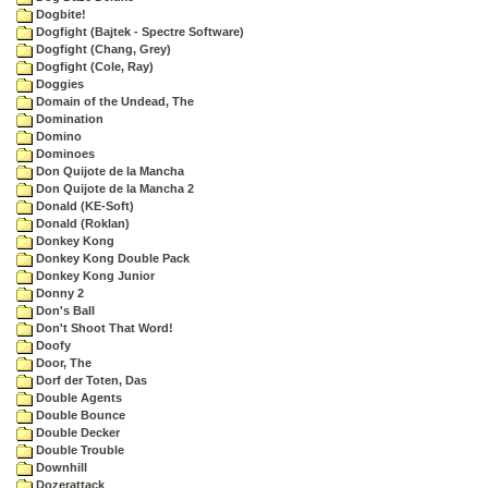
Dogbite!
Dogfight (Bajtek - Spectre Software)
Dogfight (Chang, Grey)
Dogfight (Cole, Ray)
Doggies
Domain of the Undead, The
Domination
Domino
Dominoes
Don Quijote de la Mancha
Don Quijote de la Mancha 2
Donald (KE-Soft)
Donald (Roklan)
Donkey Kong
Donkey Kong Double Pack
Donkey Kong Junior
Donny 2
Don's Ball
Don't Shoot That Word!
Doofy
Door, The
Dorf der Toten, Das
Double Agents
Double Bounce
Double Decker
Double Trouble
Downhill
Dozerattack