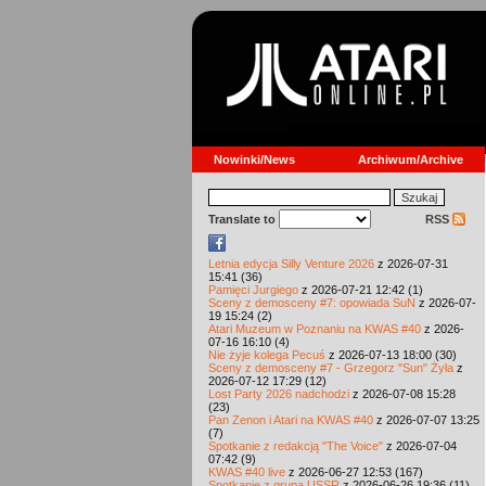
Nowinki/News
Archiwum/Archive
Translate to
RSS
Letnia edycja Silly Venture 2026
z 2026-07-31
15:41 (36)
Pamięci Jurgiego
z 2026-07-21 12:42 (1)
Sceny z demosceny #7: opowiada SuN
z 2026-07-
19 15:24 (2)
Atari Muzeum w Poznaniu na KWAS #40
z 2026-
07-16 16:10 (4)
Nie żyje kolega Pecuś
z 2026-07-13 18:00 (30)
Sceny z demosceny #7 - Grzegorz "Sun" Żyła
z
2026-07-12 17:29 (12)
Lost Party 2026 nadchodzi
z 2026-07-08 15:28
(23)
Pan Zenon i Atari na KWAS #40
z 2026-07-07 13:25
(7)
Spotkanie z redakcją "The Voice"
z 2026-07-04
07:42 (9)
KWAS #40 live
z 2026-06-27 12:53 (167)
Spotkanie z grupą USSR
z 2026-06-26 19:36 (11)