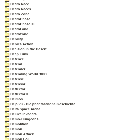
Death Race
Death Races
Death Zone
DeathChase
DeathChase XE
DeathLand
Deathzone
Debility
Debil's Action
Decision in the Desert
Deep Funk
Defence
Defend
Defender
Defending World 3000
Defense
Defensor
Deflektor
Deflektor II
Deimos
Deja Vu - Die phantastische Geschichte
Delta Space Arena
Deluxe Invaders
Demo-Dungeons
Demolition
Demon
Demon Attack
Demon Ball