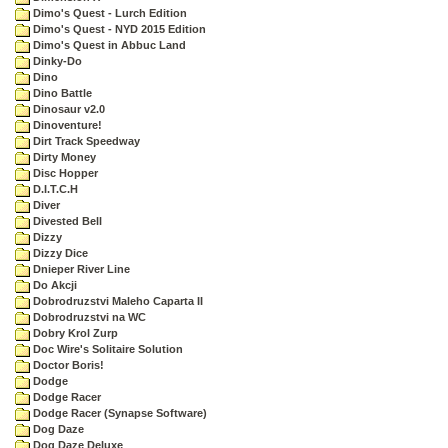
Dimo's Quest - Lurch Edition
Dimo's Quest - NYD 2015 Edition
Dimo's Quest in Abbuc Land
Dinky-Do
Dino
Dino Battle
Dinosaur v2.0
Dinoventure!
Dirt Track Speedway
Dirty Money
Disc Hopper
D.I.T.C.H
Diver
Divested Bell
Dizzy
Dizzy Dice
Dnieper River Line
Do Akcji
Dobrodruzstvi Maleho Caparta II
Dobrodruzstvi na WC
Dobry Krol Zurp
Doc Wire's Solitaire Solution
Doctor Boris!
Dodge
Dodge Racer
Dodge Racer (Synapse Software)
Dog Daze
Dog Daze Deluxe