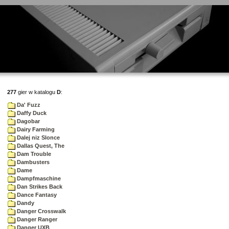
277
gier w katalogu
D
:
Da' Fuzz
Daffy Duck
Dagobar
Dairy Farming
Dalej niz Slonce
Dallas Quest, The
Dam Trouble
Dambusters
Dame
Dampfmaschine
Dan Strikes Back
Dance Fantasy
Dandy
Danger Crosswalk
Danger Ranger
Danger UXB