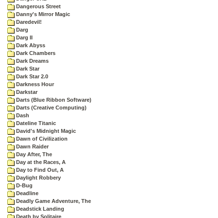
Dangerous Street
Danny's Mirror Magic
Daredevil!
Darg
Darg II
Dark Abyss
Dark Chambers
Dark Dreams
Dark Star
Dark Star 2.0
Darkness Hour
Darkstar
Darts (Blue Ribbon Software)
Darts (Creative Computing)
Dash
Dateline Titanic
David's Midnight Magic
Dawn of Civilization
Dawn Raider
Day After, The
Day at the Races, A
Day to Find Out, A
Daylight Robbery
D-Bug
Deadline
Deadly Game Adventure, The
Deadstick Landing
Death by Solitaire