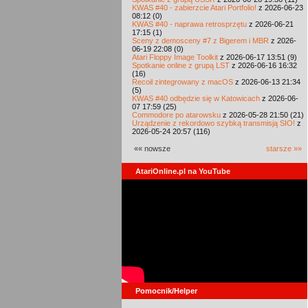
KWAS #40 - zabierzcie Atari Portfolio!
z 2026-06-23
08:12 (0)
KWAS #40 - naprawa retrosprzętu
z 2026-06-21
17:15 (1)
Sceny z demosceny #7 z Bigerem i MBR
z 2026-
06-19 22:08 (0)
Atari Floppy Image Toolkit
z 2026-06-17 13:51 (9)
Spotkanie online z grupą LST
z 2026-06-16 16:32
(16)
Recoil zintegrowany z macOS
z 2026-06-13 21:34
(5)
KWAS #40 odbędzie się w Katowicach
z 2026-06-
07 17:59 (25)
Commodore po atarowsku
z 2026-05-28 21:50 (21)
Urządzenie z rekordowo szybką transmisją SIO!
z
2026-05-24 20:57 (116)
«« nowsze
starsze »»
AtariOnline.pl na YouTube
Pomocnik/Helper