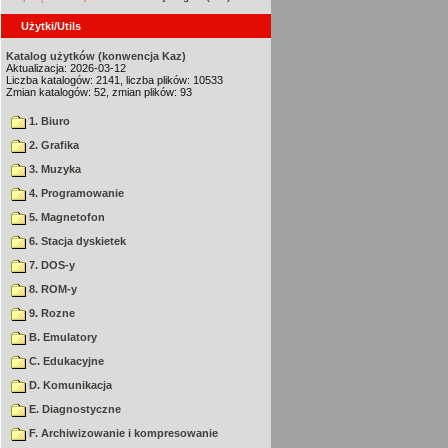
Użytki/Utils
Katalog użytków (konwencja Kaz)
Aktualizacja: 2026-03-12
Liczba katalogów: 2141, liczba plików: 10533
Zmian katalogów: 52, zmian plików: 93
1. Biuro
2. Grafika
3. Muzyka
4. Programowanie
5. Magnetofon
6. Stacja dyskietek
7. DOS-y
8. ROM-y
9. Rozne
B. Emulatory
C. Edukacyjne
D. Komunikacja
E. Diagnostyczne
F. Archiwizowanie i kompresowanie