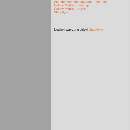
Atari demoscene database - dyskusja
Colony Mobile - dyskusja
Colony Mobile - projekt
Statystyki
Nowinki
tworzone dzięki
CuteNews