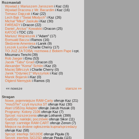
Rozmawiali
Wywiad z Mariuszem Jaroszem
i Kaz (16)
Wywiad Dracona z Mr. Bacardim
i Kaz (16)
Tomasz Dajczak
i Kaz (22)
Lech Bąk i "Świat Młodych"
i Kaz (26)
Michał "Mike" Jaskuła
i Kaz (30)
F#READY
i Dracon (22)
Daniel „Arctus” Kowalski
i Dracon (25)
KATOD
i TDC (15)
Mariusz Wojcieszek
i "Adam" (17)
Romuald Bacza
i Ramos (16)
Śledzenie Amentesa
i Larek (9)
Leszek Łuciów
i Charlie Cherry (17)
TO JUŻ ZA TOBĄ: rozmowa z Bobem Pape
i cpt.
Misumaru Tenchi (39)
Rob Jaeger
i Emu (53)
Jacek "Tabu" Grad
i Dracon (0)
Alexander "Koma" Schön
i Kaz (0)
Maciej Ślifirczyk
i Charlie Cherry (0)
Jarek "Odyniec1" Wyszyński
i Kaz (0)
Marek Bojarski
i Kaz (0)
Olgierd Niemyjski
i Ramos (0)
«« nowsze
starsze »»
Stragan
Nowe, pojemniejsze RAM-Carty
oferuje Kaz (21)
"mouSTer" czyli myszka ST
oferuje Kaz (30)
Atari USBJoy Adapter
oferuje Jakub Husak (0)
Programy: Kolony 2106
oferuje Kaz (7)
Sprzęt: rozszerzenia
oferuje Lotharek (399)
Gadżety: naklejki, pocztówki
oferuje Sikor (11)
Sprzęt: cartridge RAM-CART
oferuje Zenon (7)
Miejsce na drobne ogłoszenia kupna/sprzedaży
oferuje Kaz (58)
Sprzęt: interfejs SIO2IDE
oferuje Piguła (3)
Sprzęt: interfejs SIO2SD
oferuje Piguła (115)