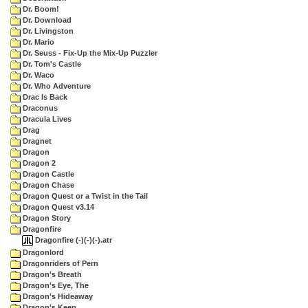
Dr. Boom!
Dr. Download
Dr. Livingston
Dr. Mario
Dr. Seuss - Fix-Up the Mix-Up Puzzler
Dr. Tom's Castle
Dr. Waco
Dr. Who Adventure
Drac Is Back
Draconus
Dracula Lives
Drag
Dragnet
Dragon
Dragon 2
Dragon Castle
Dragon Chase
Dragon Quest or a Twist in the Tail
Dragon Quest v3.14
Dragon Story
Dragonfire
Dragonfire (-)(-)(-).atr
Dragonlord
Dragonriders of Pern
Dragon's Breath
Dragon's Eye, The
Dragon's Hideaway
Dragon's Keep