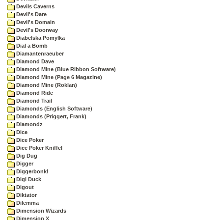
Devils Caverns
Devil's Dare
Devil's Domain
Devil's Doorway
Diabelska Pomylka
Dial a Bomb
Diamantenraeuber
Diamond Dave
Diamond Mine (Blue Ribbon Software)
Diamond Mine (Page 6 Magazine)
Diamond Mine (Roklan)
Diamond Ride
Diamond Trail
Diamonds (English Software)
Diamonds (Priggert, Frank)
Diamondz
Dice
Dice Poker
Dice Poker Kniffel
Dig Dug
Digger
Diggerbonk!
Digi Duck
Digout
Diktator
Dilemma
Dimension Wizards
Dimension X