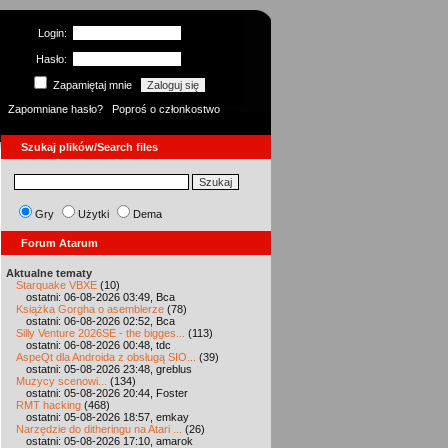
Login:
Hasło:
Zapamiętaj mnie
Zapomniane hasło?
Poproś o członkostwo
Szukaj plików/Search files
Gry
Użytki
Dema
Forum Atarum
Aktualne tematy
Starquake VBXE
(10)
ostatni: 06-08-2026 03:49, Bca
Książka Gorgha o asemblerze
(78)
ostatni: 06-08-2026 02:52, Bca
Silly Venture 2026SE - the bigges...
(113)
ostatni: 06-08-2026 00:48, tdc
AspeQt dla Androida z obsługą SIO...
(39)
ostatni: 05-08-2026 23:48, greblus
Muzycy scenowi...
(134)
ostatni: 05-08-2026 20:44, Foster
RMT hacking
(468)
ostatni: 05-08-2026 18:57, emkay
Narzędzie do ditheringu na Atari ...
(26)
ostatni: 05-08-2026 17:10, amarok