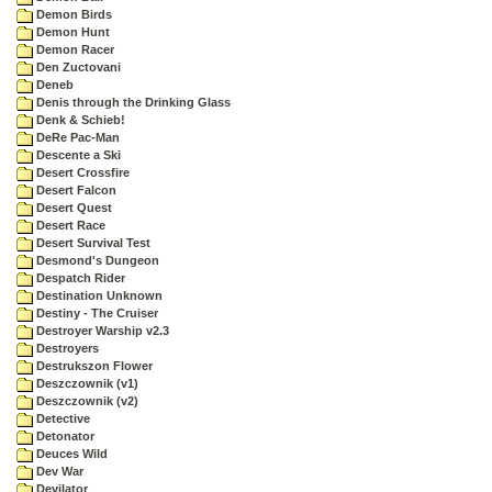
Demon Birds
Demon Hunt
Demon Racer
Den Zuctovani
Deneb
Denis through the Drinking Glass
Denk & Schieb!
DeRe Pac-Man
Descente a Ski
Desert Crossfire
Desert Falcon
Desert Quest
Desert Race
Desert Survival Test
Desmond's Dungeon
Despatch Rider
Destination Unknown
Destiny - The Cruiser
Destroyer Warship v2.3
Destroyers
Destrukszon Flower
Deszczownik (v1)
Deszczownik (v2)
Detective
Detonator
Deuces Wild
Dev War
Devilator