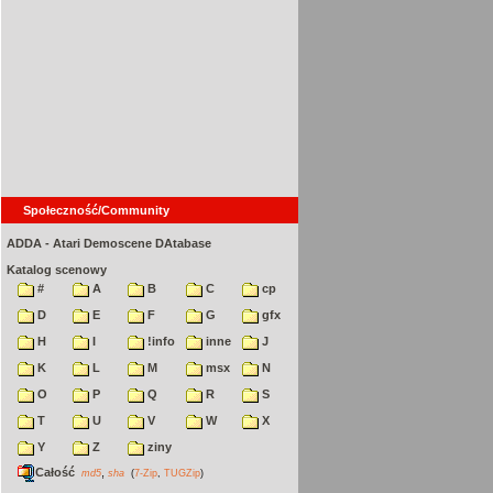
Społeczność/Community
ADDA - Atari Demoscene DAtabase
Katalog scenowy
#
A
B
C
cp
D
E
F
G
gfx
H
I
!info
inne
J
K
L
M
msx
N
O
P
Q
R
S
T
U
V
W
X
Y
Z
ziny
Całość
,
md5
sha
(
7-Zip
,
TUGZip
)