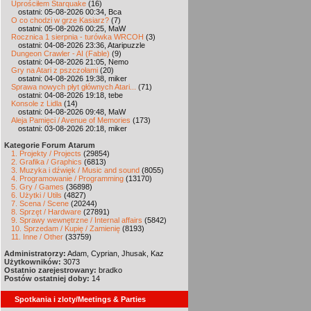
Uprościłem Starquake
(16)
ostatni: 05-08-2026 00:34, Bca
O co chodzi w grze Kasiarz?
(7)
ostatni: 05-08-2026 00:25, MaW
Rocznica 1 sierpnia - turówka WRCOH
(3)
ostatni: 04-08-2026 23:36, Ataripuzzle
Dungeon Crawler - AI (Fable)
(9)
ostatni: 04-08-2026 21:05, Nemo
Gry na Atari z pszczołami
(20)
ostatni: 04-08-2026 19:38, miker
Sprawa nowych płyt głównych Atari...
(71)
ostatni: 04-08-2026 19:18, tebe
Konsole z Lidla
(14)
ostatni: 04-08-2026 09:48, MaW
Aleja Pamięci / Avenue of Memories
(173)
ostatni: 03-08-2026 20:18, miker
Kategorie Forum Atarum
1. Projekty / Projects
(29854)
2. Grafika / Graphics
(6813)
3. Muzyka i dźwięk / Music and sound
(8055)
4. Programowanie / Programming
(13170)
5. Gry / Games
(36898)
6. Użytki / Utils
(4827)
7. Scena / Scene
(20244)
8. Sprzęt / Hardware
(27891)
9. Sprawy wewnętrzne / Internal affairs
(5842)
10. Sprzedam / Kupię / Zamienię
(8193)
11. Inne / Other
(33759)
Administratorzy:
Adam, Cyprian, Jhusak, Kaz
Użytkowników:
3073
Ostatnio zarejestrowany:
bradko
Postów ostatniej doby:
14
Spotkania i zloty/Meetings & Parties