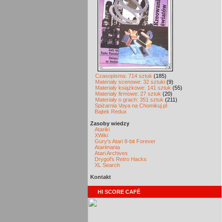
Czasopisma: 714 sztuk
(185)
Materiały scenowe: 32 sztuki
(9)
Materiały książkowe: 141 sztuk
(55)
Materiały firmowe: 27 sztuk
(20)
Materiały o grach: 351 sztuk
(211)
Spiżarnia Voya na Chomikuj.pl
Bajtek Redux
Zasoby wiedzy
Atariki
XWiki
Gury's Atari 8-bit Forever
Atarimania
Atari Archives
Drygol's Retro Hacks
XL Search
Kontakt
HI SCORE CAFÉ