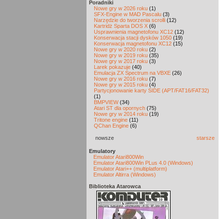
Poradniki
Nowe gry w 2026 roku
(1)
SFX-Engine w MAD Pascalu
(3)
Narzędzie do tworzenia scrolli
(12)
Kartridż Sparta DOS X
(6)
Usprawnienia magnetofonu XC12
(12)
Konserwacja stacji dysków 1050
(19)
Konserwacja magnetofonu XC12
(15)
Nowe gry w 2020 roku
(2)
Nowe gry w 2019 roku
(35)
Nowe gry w 2017 roku
(3)
Larek pokazuje
(40)
Emulacja ZX Spectrum na VBXE
(26)
Nowe gry w 2016 roku
(7)
Nowe gry w 2015 roku
(4)
Partycjonowanie karty SIDE (APT/FAT16/FAT32)
(1)
BMPVIEW
(34)
Atari ST dla opornych
(75)
Nowe gry w 2014 roku
(19)
Tritone engine
(11)
QChan Engine
(6)
nowsze
starsze
Emulatory
Emulator Atari800Win
Emulator Atari800Win PLus 4.0 (Windows)
Emulator Atari++ (multiplatform)
Emulator Altirra (Windows)
Biblioteka Atarowca