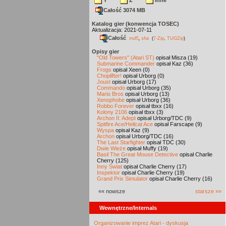
Y
Z
inne
Całość 3074 MB
Katalog gier (konwencja TOSEC)
Aktualizacja: 2021-07-11
Całość
,
md5
sha
(
7-Zip
,
TUGZip
)
Opisy gier
"Old Towers" (Atari ST)
opisał Misza (19)
Submarine Commander
opisał Kaz (36)
Frogs
opisał Xeen (0)
Choplifter!
opisał Urborg (0)
Joust
opisał Urborg (17)
Commando
opisał Urborg (35)
Mario Bros
opisał Urborg (13)
Xenophobe
opisał Urborg (36)
Robbo Forever
opisał tbxx (16)
Kolony 2106
opisał tbxx (3)
Archon II: Adept
opisał Urborg/TDC (9)
Spitfire Ace/Hellcat Ace
opisał Farscape (9)
Wyspa
opisał Kaz (9)
Archon
opisał Urborg/TDC (16)
The Last Starfighter
opisał TDC (30)
Dwie Wieże
opisał Muffy (19)
Basil The Great Mouse Detective
opisał Charlie
Cherry (125)
Inny Świat
opisał Charlie Cherry (17)
Inspektor
opisał Charlie Cherry (19)
Grand Prix Simulator
opisał Charlie Cherry (16)
«« nowsze
starsze »»
Wewnętrzne/Internals
Organizowanie imprez Atari - dyskusja