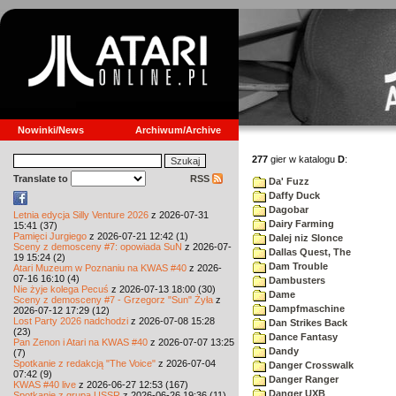
Nowinki/News
Archiwum/Archive
277
gier w katalogu
D
:
Translate to
RSS
Da' Fuzz
Daffy Duck
Dagobar
Letnia edycja Silly Venture 2026
z 2026-07-31
Dairy Farming
15:41 (37)
Pamięci Jurgiego
z 2026-07-21 12:42 (1)
Dalej niz Slonce
Sceny z demosceny #7: opowiada SuN
z 2026-07-
Dallas Quest, The
19 15:24 (2)
Dam Trouble
Atari Muzeum w Poznaniu na KWAS #40
z 2026-
07-16 16:10 (4)
Dambusters
Nie żyje kolega Pecuś
z 2026-07-13 18:00 (30)
Dame
Sceny z demosceny #7 - Grzegorz "Sun" Żyła
z
Dampfmaschine
2026-07-12 17:29 (12)
Lost Party 2026 nadchodzi
z 2026-07-08 15:28
Dan Strikes Back
(23)
Dance Fantasy
Pan Zenon i Atari na KWAS #40
z 2026-07-07 13:25
Dandy
(7)
Spotkanie z redakcją "The Voice"
z 2026-07-04
Danger Crosswalk
07:42 (9)
Danger Ranger
KWAS #40 live
z 2026-06-27 12:53 (167)
Danger UXB
Spotkanie z grupą USSR
z 2026-06-26 19:36 (11)