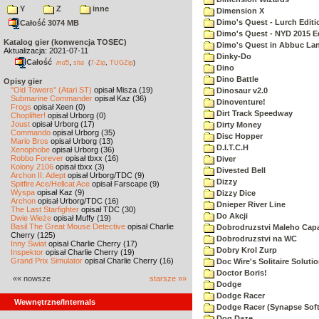
Y
Z
inne
Dimension X
Dimo's Quest - Lurch Editi
Całość 3074 MB
Dimo's Quest - NYD 2015 E
Katalog gier (konwencja TOSEC)
Dimo's Quest in Abbuc La
Aktualizacja: 2021-07-11
Dinky-Do
Całość
,
md5
sha
(
7-Zip
,
TUGZip
)
Dino
Dino Battle
Opisy gier
"Old Towers" (Atari ST)
opisał Misza (19)
Dinosaur v2.0
Submarine Commander
opisał Kaz (36)
Dinoventure!
Frogs
opisał Xeen (0)
Dirt Track Speedway
Choplifter!
opisał Urborg (0)
Joust
opisał Urborg (17)
Dirty Money
Commando
opisał Urborg (35)
Disc Hopper
Mario Bros
opisał Urborg (13)
D.I.T.C.H
Xenophobe
opisał Urborg (36)
Robbo Forever
opisał tbxx (16)
Diver
Kolony 2106
opisał tbxx (3)
Divested Bell
Archon II: Adept
opisał Urborg/TDC (9)
Dizzy
Spitfire Ace/Hellcat Ace
opisał Farscape (9)
Wyspa
opisał Kaz (9)
Dizzy Dice
Archon
opisał Urborg/TDC (16)
Dnieper River Line
The Last Starfighter
opisał TDC (30)
Do Akcji
Dwie Wieże
opisał Muffy (19)
Basil The Great Mouse Detective
opisał Charlie
Dobrodruzstvi Maleho Capar
Cherry (125)
Dobrodruzstvi na WC
Inny Świat
opisał Charlie Cherry (17)
Dobry Krol Zurp
Inspektor
opisał Charlie Cherry (19)
Grand Prix Simulator
opisał Charlie Cherry (16)
Doc Wire's Solitaire Soluti
Doctor Boris!
«« nowsze
starsze »»
Dodge
Dodge Racer
Wewnętrzne/Internals
Dodge Racer (Synapse Sof
Dog Daze