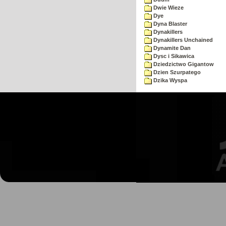
Dwie Wieze
Dye
Dyna Blaster
Dynakillers
Dynakillers Unchained
Dynamite Dan
Dysc i Sikawica
Dziedzictwo Gigantow
Dzien Szurpatego
Dzika Wyspa