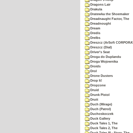
Dragons Lair
Drakula
Dratewka the Shoemaker
Dreadnaught Factor, The
Dreadnought
Dream
Dredis
Drelbs
Dreszcz (ArSoft CORPORA
Dreszcz (Dial)
Driver's Seat
Droga do Duplandu
Droga Wojownika
Droids
Drol
Drone Dusters
Drop It!
Dropzone
Druid
Drunk Pistol
Drutt
Duch (Mirage)
Duch (Patrol)
Duchoskoczek
Duck Gallery
Duck Tales 1, The
Duck Tales 2, The
Duck Tales III - Story, The