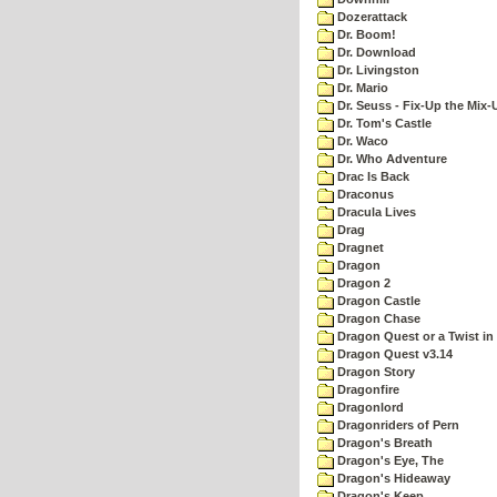
Dozerattack
Dr. Boom!
Dr. Download
Dr. Livingston
Dr. Mario
Dr. Seuss - Fix-Up the Mix-
Dr. Tom's Castle
Dr. Waco
Dr. Who Adventure
Drac Is Back
Draconus
Dracula Lives
Drag
Dragnet
Dragon
Dragon 2
Dragon Castle
Dragon Chase
Dragon Quest or a Twist in 
Dragon Quest v3.14
Dragon Story
Dragonfire
Dragonlord
Dragonriders of Pern
Dragon's Breath
Dragon's Eye, The
Dragon's Hideaway
Dragon's Keep