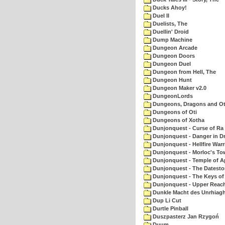
Ducks Ahoy!
Duel II
Duelists, The
Duellin' Droid
Dump Machine
Dungeon Arcade
Dungeon Doors
Dungeon Duel
Dungeon from Hell, The
Dungeon Hunt
Dungeon Maker v2.0
DungeonLords
Dungeons, Dragons and Oth
Dungeons of Oti
Dungeons of Xotha
Dunjonquest - Curse of Ra
Dunjonquest - Danger in Dr
Dunjonquest - Hellfire Warr
Dunjonquest - Morloc's To
Dunjonquest - Temple of A
Dunjonquest - The Datesto
Dunjonquest - The Keys of
Dunjonquest - Upper Reach
Dunkle Macht des Unrhiagh
Dup Li Cut
Durtle Pinball
Duszpasterz Jan Rzygoń
Duum