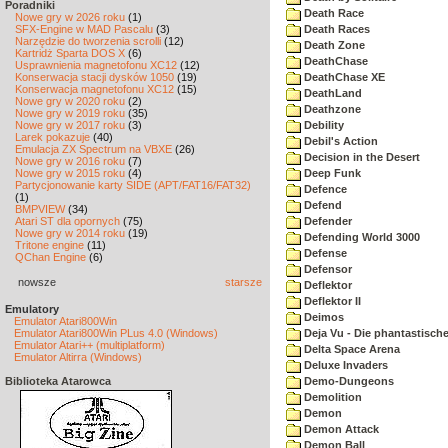
Poradniki
Death Race
Nowe gry w 2026 roku
(1)
SFX-Engine w MAD Pascalu
(3)
Death Races
Narzędzie do tworzenia scrolli
(12)
Death Zone
Kartridż Sparta DOS X
(6)
DeathChase
Usprawnienia magnetofonu XC12
(12)
Konserwacja stacji dysków 1050
(19)
DeathChase XE
Konserwacja magnetofonu XC12
(15)
DeathLand
Nowe gry w 2020 roku
(2)
Deathzone
Nowe gry w 2019 roku
(35)
Nowe gry w 2017 roku
(3)
Debility
Larek pokazuje
(40)
Debil's Action
Emulacja ZX Spectrum na VBXE
(26)
Decision in the Desert
Nowe gry w 2016 roku
(7)
Nowe gry w 2015 roku
(4)
Deep Funk
Partycjonowanie karty SIDE (APT/FAT16/FAT32)
Defence
(1)
Defend
BMPVIEW
(34)
Atari ST dla opornych
(75)
Defender
Nowe gry w 2014 roku
(19)
Defending World 3000
Tritone engine
(11)
Defense
QChan Engine
(6)
Defensor
nowsze
starsze
Deflektor
Deflektor II
Emulatory
Deimos
Emulator Atari800Win
Emulator Atari800Win PLus 4.0 (Windows)
Deja Vu - Die phantastisch
Emulator Atari++ (multiplatform)
Delta Space Arena
Emulator Altirra (Windows)
Deluxe Invaders
Biblioteka Atarowca
Demo-Dungeons
Demolition
Demon
Demon Attack
Demon Ball