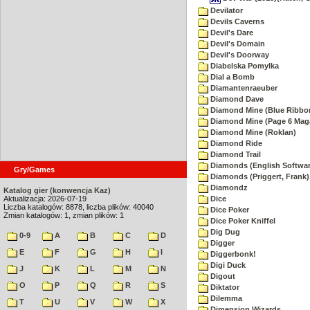
Devilator
Devils Caverns
Devil's Dare
Devil's Domain
Devil's Doorway
Diabelska Pomylka
Dial a Bomb
Diamantenraeuber
Diamond Dave
Diamond Mine (Blue Ribbo
Diamond Mine (Page 6 Mag
Diamond Mine (Roklan)
Diamond Ride
Diamond Trail
Diamonds (English Softwar
Gry/Games
Diamonds (Priggert, Frank)
Diamondz
Katalog gier (konwencja Kaz)
Aktualizacja: 2026-07-19
Dice
Liczba katalogów: 8878, liczba plików: 40040
Dice Poker
Zmian katalogów: 1, zmian plików: 1
Dice Poker Kniffel
Dig Dug
0-9
A
B
C
D
Digger
E
F
G
H
I
Diggerbonk!
Digi Duck
J
K
L
M
N
Digout
O
P
Q
R
S
Diktator
Dilemma
T
U
V
W
X
Dimension Wizards