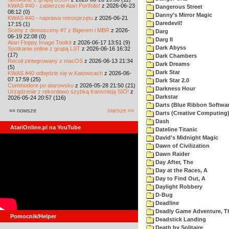
KWAS #40 - zabierzcie Atari Portfolio!
z 2026-06-23
Dangerous Street
08:12 (0)
Danny's Mirror Magic
KWAS #40 - naprawa retrosprzętu
z 2026-06-21
Daredevil!
17:15 (1)
Sceny z demosceny #7 z Bigerem i MBR
z 2026-
Darg
06-19 22:08 (0)
Darg II
Atari Floppy Image Toolkit
z 2026-06-17 13:51 (9)
Dark Abyss
Spotkanie online z grupą LST
z 2026-06-16 16:32
(17)
Dark Chambers
Recoil zintegrowany z macOS
z 2026-06-13 21:34
Dark Dreams
(5)
Dark Star
KWAS #40 odbędzie się w Katowicach
z 2026-06-
07 17:59 (25)
Dark Star 2.0
Commodore po atarowsku
z 2026-05-28 21:50 (21)
Darkness Hour
Urządzenie z rekordowo szybką transmisją SIO!
z
Darkstar
2026-05-24 20:57 (116)
Darts (Blue Ribbon Softwar
«« nowsze
starsze »»
Darts (Creative Computing
Dash
AtariOnline.pl na YouTube
Dateline Titanic
David's Midnight Magic
Dawn of Civilization
Dawn Raider
Day After, The
Day at the Races, A
Day to Find Out, A
Daylight Robbery
D-Bug
Deadline
Deadly Game Adventure, T
Pomocnik/Helper
Deadstick Landing
Death by Solitaire