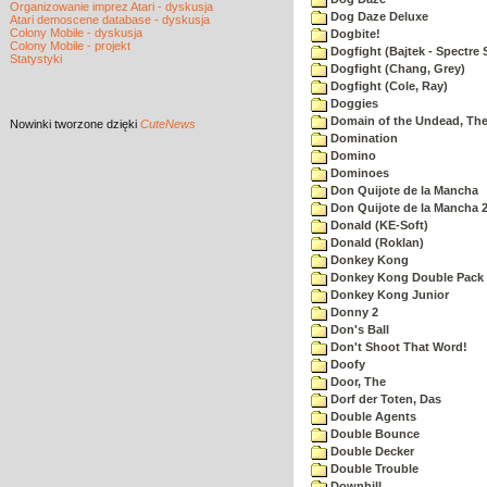
Organizowanie imprez Atari - dyskusja
Dog Daze Deluxe
Atari demoscene database - dyskusja
Colony Mobile - dyskusja
Dogbite!
Colony Mobile - projekt
Dogfight (Bajtek - Spectre 
Statystyki
Dogfight (Chang, Grey)
Dogfight (Cole, Ray)
Doggies
Domain of the Undead, Th
Nowinki
tworzone dzięki
CuteNews
Domination
Domino
Dominoes
Don Quijote de la Mancha
Don Quijote de la Mancha 
Donald (KE-Soft)
Donald (Roklan)
Donkey Kong
Donkey Kong Double Pack
Donkey Kong Junior
Donny 2
Don's Ball
Don't Shoot That Word!
Doofy
Door, The
Dorf der Toten, Das
Double Agents
Double Bounce
Double Decker
Double Trouble
Downhill