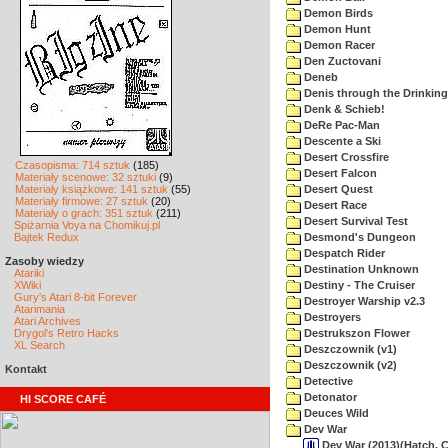
Demon Birds
Demon Hunt
Demon Racer
Den Zuctovani
Deneb
Denis through the Drinking
Denk & Schieb!
DeRe Pac-Man
Descente a Ski
Desert Crossfire
Czasopisma: 714 sztuk
(185)
Desert Falcon
Materiały scenowe: 32 sztuki
(9)
Materiały książkowe: 141 sztuk
(55)
Desert Quest
Materiały firmowe: 27 sztuk
(20)
Desert Race
Materiały o grach: 351 sztuk
(211)
Desert Survival Test
Spiżarnia Voya na Chomikuj.pl
Bajtek Redux
Desmond's Dungeon
Despatch Rider
Zasoby wiedzy
Destination Unknown
Atariki
XWiki
Destiny - The Cruiser
Gury's Atari 8-bit Forever
Destroyer Warship v2.3
Atarimania
Destroyers
Atari Archives
Drygol's Retro Hacks
Destrukszon Flower
XL Search
Deszczownik (v1)
Deszczownik (v2)
Kontakt
Detective
Detonator
HI SCORE CAFÉ
Deuces Wild
Dev War
Dev War (2013)(Hatch, Cl