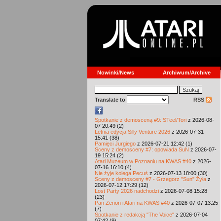
Nowinki/News
Archiwum/Archive
Translate to
RSS
Spotkanie z demosceną #9: STeel/Tori
z 2026-08-
07 20:49 (2)
Letnia edycja Silly Venture 2026
z 2026-07-31
15:41 (38)
Pamięci Jurgiego
z 2026-07-21 12:42 (1)
Sceny z demosceny #7: opowiada SuN
z 2026-07-
19 15:24 (2)
Atari Muzeum w Poznaniu na KWAS #40
z 2026-
07-16 16:10 (4)
Nie żyje kolega Pecuś
z 2026-07-13 18:00 (30)
Sceny z demosceny #7 - Grzegorz "Sun" Żyła
z
2026-07-12 17:29 (12)
Lost Party 2026 nadchodzi
z 2026-07-08 15:28
(23)
Pan Zenon i Atari na KWAS #40
z 2026-07-07 13:25
(7)
Spotkanie z redakcją "The Voice"
z 2026-07-04
07:42 (9)