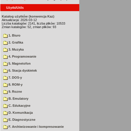
Użytki/Utils
Katalog użytków (konwencja Kaz)
Aktualizacja: 2026-03-12
Liczba katalogów: 2141, liczba plików: 10533
Zmian katalogów: 52, zmian plików: 93
1. Biuro
2. Grafika
3. Muzyka
4. Programowanie
5. Magnetofon
6. Stacja dyskietek
7. DOS-y
8. ROM-y
9. Rozne
B. Emulatory
C. Edukacyjne
D. Komunikacja
E. Diagnostyczne
F. Archiwizowanie i kompresowanie