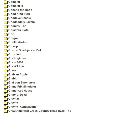
Gomoku
Gomoku III
Gone to the Dogs
Good King Zurp
Goodbye Charlie
Goodcode's Cavern
Goonies, The
Goraczka Zlota
Gorf
Gorgon
Gorilla Warfare
Gossip
Gowno Spadajace w Dol
Gozmind
Gra Logiczna
Gra w 1000
Gra W Linie
Graaa
Grab an Apple
Grabit
Graf von Barenstein
Grand Prix Simulator
Grandma's House
Grateful Dead
Gravitar
Gravity
Gravity (Kendallsoft)
Great American Cross-Country Road Race, The