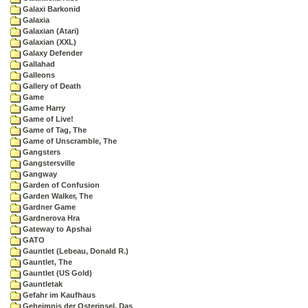
Galaxi Barkonid
Galaxia
Galaxian (Atari)
Galaxian (XXL)
Galaxy Defender
Gallahad
Galleons
Gallery of Death
Game
Game Harry
Game of Live!
Game of Tag, The
Game of Unscramble, The
Gangsters
Gangstersville
Gangway
Garden of Confusion
Garden Walker, The
Gardner Game
Gardnerova Hra
Gateway to Apshai
GATO
Gauntlet (Lebeau, Donald R.)
Gauntlet, The
Gauntlet (US Gold)
Gauntletak
Gefahr im Kaufhaus
Geheimnis der Osterinsel, Das