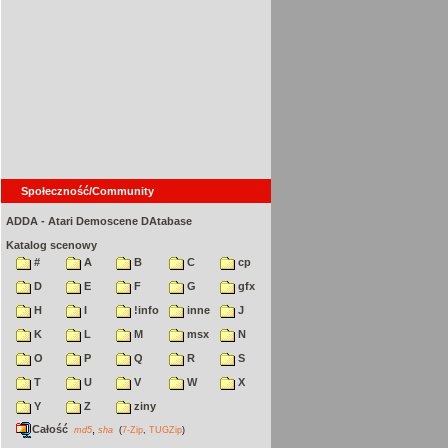
Społeczność/Community
ADDA - Atari Demoscene DAtabase
Katalog scenowy
#
A
B
C
cp
D
E
F
G
gfx
H
I
!info
inne
J
K
L
M
msx
N
O
P
Q
R
S
T
U
V
W
X
Y
Z
ziny
Całość
,
md5
sha
(
7-Zip
,
TUGZip
)