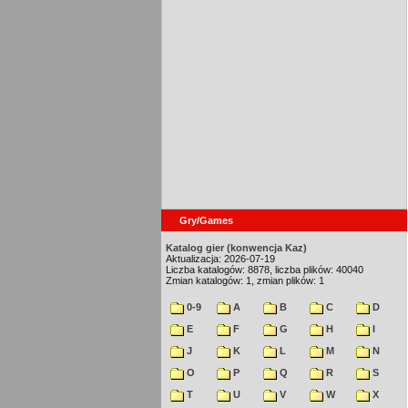
Gry/Games
Katalog gier (konwencja Kaz)
Aktualizacja: 2026-07-19
Liczba katalogów: 8878, liczba plików: 40040
Zmian katalogów: 1, zmian plików: 1
0-9
A
B
C
D
E
F
G
H
I
J
K
L
M
N
O
P
Q
R
S
T
U
V
W
X