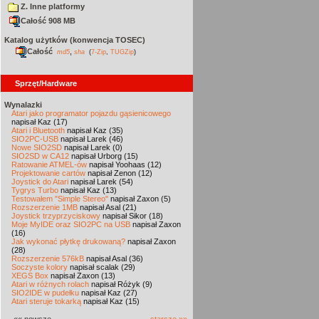
Z. Inne platformy
Całość 908 MB
Katalog użytków (konwencja TOSEC)
Całość
,
md5
sha
(
7-Zip
,
TUGZip
)
Sprzęt/Hardware
Wynalazki
Atari jako programator pojazdu gąsienicowego
napisał Kaz (17)
Atari i Bluetooth
napisał Kaz (35)
SIO2PC-USB
napisał Larek (46)
Nowe SIO2SD
napisał Larek (0)
SIO2SD w CA12
napisał Urborg (15)
Ratowanie ATMEL-ów
napisał Yoohaas (12)
Projektowanie cartów
napisał Zenon (12)
Joystick do Atari
napisał Larek (54)
Tygrys Turbo
napisał Kaz (13)
Testowałem "Simple Stereo"
napisał Zaxon (5)
Rozszerzenie 1MB
napisał Asal (21)
Joystick trzyprzyciskowy
napisał Sikor (18)
Moje MyIDE oraz SIO2PC na USB
napisał Zaxon
(16)
Jak wykonać płytkę drukowaną?
napisał Zaxon
(28)
Rozszerzenie 576kB
napisał Asal (36)
Soczyste kolory
napisał scalak (29)
XEGS Box
napisał Zaxon (13)
Atari w różnych rolach
napisał Różyk (9)
SIO2IDE w pudełku
napisał Kaz (27)
Atari steruje tokarką
napisał Kaz (15)