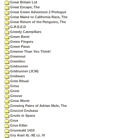
Great Britain Ltd
Great Escape, The
Great Green Adventure 2 Prologue
Great Maine to California Race, The
Great Return of the Penguins, The
G.R.E.E.D
Greedy Caterpillars
Green Beret
Green Fingers
Green Paras
Greener Than You Think!
Greenout
Gremlins
Gridrunner
Gridrunner (JCM)
Gridwars
Grim Ritual
Grisu
Grom
Groove
Grow Worm
Growing Pains of Adrian Mole, The
Gruczoł Grubasa
Gruds in Space
Grue
Grue Killer
Grunwald 1410
Gry Atari XL-XE cz. IV