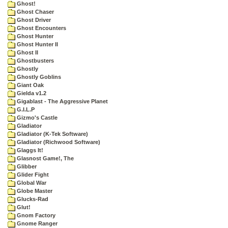
Ghost!
Ghost Chaser
Ghost Driver
Ghost Encounters
Ghost Hunter
Ghost Hunter II
Ghost II
Ghostbusters
Ghostly
Ghostly Goblins
Giant Oak
Gielda v1.2
Gigablast - The Aggressive Planet
G.I.L.P
Gizmo's Castle
Gladiator
Gladiator (K-Tek Software)
Gladiator (Richwood Software)
Glaggs It!
Glasnost Game!, The
Glibber
Glider Fight
Global War
Globe Master
Glucks-Rad
Glut!
Gnom Factory
Gnome Ranger