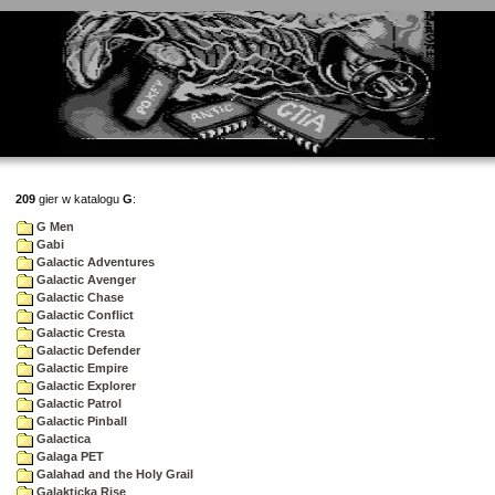
209
gier w katalogu
G
:
G Men
Gabi
Galactic Adventures
Galactic Avenger
Galactic Chase
Galactic Conflict
Galactic Cresta
Galactic Defender
Galactic Empire
Galactic Explorer
Galactic Patrol
Galactic Pinball
Galactica
Galaga PET
Galahad and the Holy Grail
Galakticka Rise