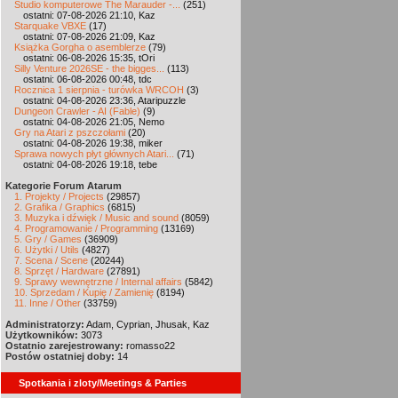
Studio komputerowe The Marauder -...
(251)
ostatni: 07-08-2026 21:10, Kaz
Starquake VBXE
(17)
ostatni: 07-08-2026 21:09, Kaz
Książka Gorgha o asemblerze
(79)
ostatni: 06-08-2026 15:35, tOri
Silly Venture 2026SE - the bigges...
(113)
ostatni: 06-08-2026 00:48, tdc
Rocznica 1 sierpnia - turówka WRCOH
(3)
ostatni: 04-08-2026 23:36, Ataripuzzle
Dungeon Crawler - AI (Fable)
(9)
ostatni: 04-08-2026 21:05, Nemo
Gry na Atari z pszczołami
(20)
ostatni: 04-08-2026 19:38, miker
Sprawa nowych płyt głównych Atari...
(71)
ostatni: 04-08-2026 19:18, tebe
Kategorie Forum Atarum
1. Projekty / Projects
(29857)
2. Grafika / Graphics
(6815)
3. Muzyka i dźwięk / Music and sound
(8059)
4. Programowanie / Programming
(13169)
5. Gry / Games
(36909)
6. Użytki / Utils
(4827)
7. Scena / Scene
(20244)
8. Sprzęt / Hardware
(27891)
9. Sprawy wewnętrzne / Internal affairs
(5842)
10. Sprzedam / Kupię / Zamienię
(8194)
11. Inne / Other
(33759)
Administratorzy:
Adam, Cyprian, Jhusak, Kaz
Użytkowników:
3073
Ostatnio zarejestrowany:
romasso22
Postów ostatniej doby:
14
Spotkania i zloty/Meetings & Parties