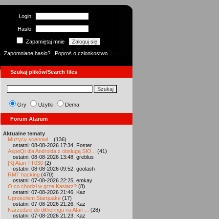
Login:
Hasło:
Zapamiętaj mnie
Zapomniane hasło?
Poproś o członkostwo
Szukaj plików/Search files
Gry
Użytki
Dema
Forum Atarum
Aktualne tematy
Muzycy scenowi...
(136)
ostatni: 08-08-2026 17:34, Foster
AspeQt dla Androida z obsługą SIO...
(41)
ostatni: 08-08-2026 13:48, greblus
[K] Atari TT030
(2)
ostatni: 08-08-2026 09:52, goolash
RMT hacking
(470)
ostatni: 07-08-2026 22:25, emkay
O co chodzi w grze Kasiarz?
(8)
ostatni: 07-08-2026 21:46, Kaz
Uprościłem Starquake
(17)
ostatni: 07-08-2026 21:26, Kaz
Narzędzie do ditheringu na Atari ...
(28)
ostatni: 07-08-2026 21:23, Kaz