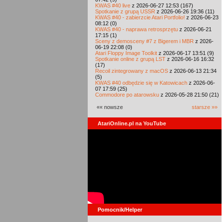
KWAS #40 live
z 2026-06-27 12:53 (167)
Spotkanie z grupą USSR
z 2026-06-26 19:36 (11)
KWAS #40 - zabierzcie Atari Portfolio!
z 2026-06-23
08:12 (0)
KWAS #40 - naprawa retrosprzętu
z 2026-06-21
17:15 (1)
Sceny z demosceny #7 z Bigerem i MBR
z 2026-
06-19 22:08 (0)
Atari Floppy Image Toolkit
z 2026-06-17 13:51 (9)
Spotkanie online z grupą LST
z 2026-06-16 16:32
(17)
Recoil zintegrowany z macOS
z 2026-06-13 21:34
(5)
KWAS #40 odbędzie się w Katowicach
z 2026-06-
07 17:59 (25)
Commodore po atarowsku
z 2026-05-28 21:50 (21)
«« nowsze
starsze »»
AtariOnline.pl na YouTube
Pomocnik/Helper