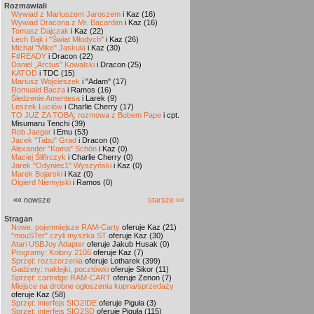
Rozmawiali
Wywiad z Mariuszem Jaroszem
i Kaz (16)
Wywiad Dracona z Mr. Bacardim
i Kaz (16)
Tomasz Dajczak
i Kaz (22)
Lech Bąk i "Świat Młodych"
i Kaz (26)
Michał "Mike" Jaskuła
i Kaz (30)
F#READY
i Dracon (22)
Daniel „Arctus” Kowalski
i Dracon (25)
KATOD
i TDC (15)
Mariusz Wojcieszek
i "Adam" (17)
Romuald Bacza
i Ramos (16)
Śledzenie Amentesa
i Larek (9)
Leszek Łuciów
i Charlie Cherry (17)
TO JUŻ ZA TOBĄ: rozmowa z Bobem Pape
i cpt.
Misumaru Tenchi (39)
Rob Jaeger
i Emu (53)
Jacek "Tabu" Grad
i Dracon (0)
Alexander "Koma" Schön
i Kaz (0)
Maciej Ślifirczyk
i Charlie Cherry (0)
Jarek "Odyniec1" Wyszyński
i Kaz (0)
Marek Bojarski
i Kaz (0)
Olgierd Niemyjski
i Ramos (0)
«« nowsze
starsze »»
Stragan
Nowe, pojemniejsze RAM-Carty
oferuje Kaz (21)
"mouSTer" czyli myszka ST
oferuje Kaz (30)
Atari USBJoy Adapter
oferuje Jakub Husak (0)
Programy: Kolony 2106
oferuje Kaz (7)
Sprzęt: rozszerzenia
oferuje Lotharek (399)
Gadżety: naklejki, pocztówki
oferuje Sikor (11)
Sprzęt: cartridge RAM-CART
oferuje Zenon (7)
Miejsce na drobne ogłoszenia kupna/sprzedaży
oferuje Kaz (58)
Sprzęt: interfejs SIO2IDE
oferuje Piguła (3)
Sprzęt: interfejs SIO2SD
oferuje Piguła (115)