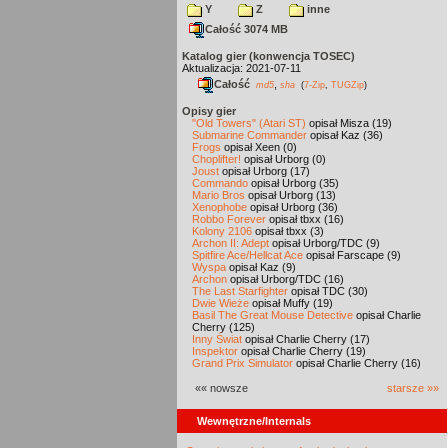
Y
Z
inne
Całość 3074 MB
Katalog gier (konwencja TOSEC)
Aktualizacja: 2021-07-11
Całość
,
md5
sha
(
7-Zip
,
TUGZip
)
Opisy gier
"Old Towers" (Atari ST)
opisał Misza (19)
Submarine Commander
opisał Kaz (36)
Frogs
opisał Xeen (0)
Choplifter!
opisał Urborg (0)
Joust
opisał Urborg (17)
Commando
opisał Urborg (35)
Mario Bros
opisał Urborg (13)
Xenophobe
opisał Urborg (36)
Robbo Forever
opisał tbxx (16)
Kolony 2106
opisał tbxx (3)
Archon II: Adept
opisał Urborg/TDC (9)
Spitfire Ace/Hellcat Ace
opisał Farscape (9)
Wyspa
opisał Kaz (9)
Archon
opisał Urborg/TDC (16)
The Last Starfighter
opisał TDC (30)
Dwie Wieże
opisał Muffy (19)
Basil The Great Mouse Detective
opisał Charlie
Cherry (125)
Inny Świat
opisał Charlie Cherry (17)
Inspektor
opisał Charlie Cherry (19)
Grand Prix Simulator
opisał Charlie Cherry (16)
«« nowsze
starsze »»
Wewnętrzne/Internals