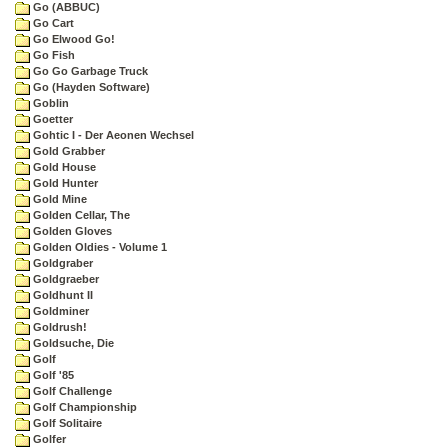
Go (ABBUC)
Go Cart
Go Elwood Go!
Go Fish
Go Go Garbage Truck
Go (Hayden Software)
Goblin
Goetter
Gohtic I - Der Aeonen Wechsel
Gold Grabber
Gold House
Gold Hunter
Gold Mine
Golden Cellar, The
Golden Gloves
Golden Oldies - Volume 1
Goldgraber
Goldgraeber
Goldhunt II
Goldminer
Goldrush!
Goldsuche, Die
Golf
Golf '85
Golf Challenge
Golf Championship
Golf Solitaire
Golfer