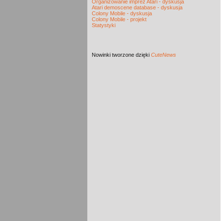
Organizowanie imprez Atari - dyskusja
Atari demoscene database - dyskusja
Colony Mobile - dyskusja
Colony Mobile - projekt
Statystyki
Nowinki
tworzone dzięki
CuteNews