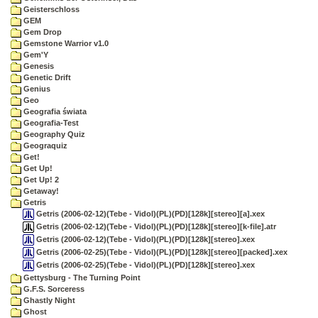
Geisterschloss
GEM
Gem Drop
Gemstone Warrior v1.0
Gem'Y
Genesis
Genetic Drift
Genius
Geo
Geografia świata
Geografia-Test
Geography Quiz
Geograquiz
Get!
Get Up!
Get Up! 2
Getaway!
Getris
Getris (2006-02-12)(Tebe - Vidol)(PL)(PD)[128k][stereo][a].xex
Getris (2006-02-12)(Tebe - Vidol)(PL)(PD)[128k][stereo][k-file].atr
Getris (2006-02-12)(Tebe - Vidol)(PL)(PD)[128k][stereo].xex
Getris (2006-02-25)(Tebe - Vidol)(PL)(PD)[128k][stereo][packed].xex
Getris (2006-02-25)(Tebe - Vidol)(PL)(PD)[128k][stereo].xex
Gettysburg - The Turning Point
G.F.S. Sorceress
Ghastly Night
Ghost