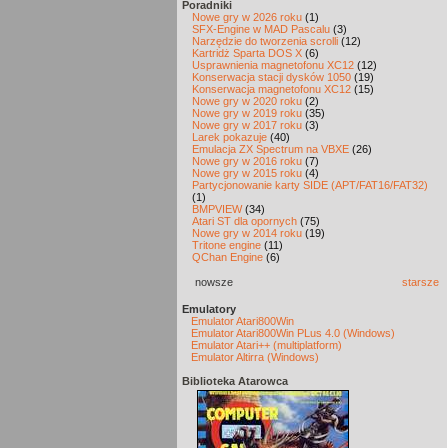
Poradniki
Nowe gry w 2026 roku
(1)
SFX-Engine w MAD Pascalu
(3)
Narzędzie do tworzenia scrolli
(12)
Kartridż Sparta DOS X
(6)
Usprawnienia magnetofonu XC12
(12)
Konserwacja stacji dysków 1050
(19)
Konserwacja magnetofonu XC12
(15)
Nowe gry w 2020 roku
(2)
Nowe gry w 2019 roku
(35)
Nowe gry w 2017 roku
(3)
Larek pokazuje
(40)
Emulacja ZX Spectrum na VBXE
(26)
Nowe gry w 2016 roku
(7)
Nowe gry w 2015 roku
(4)
Partycjonowanie karty SIDE (APT/FAT16/FAT32)
(1)
BMPVIEW
(34)
Atari ST dla opornych
(75)
Nowe gry w 2014 roku
(19)
Tritone engine
(11)
QChan Engine
(6)
nowsze
starsze
Emulatory
Emulator Atari800Win
Emulator Atari800Win PLus 4.0 (Windows)
Emulator Atari++ (multiplatform)
Emulator Altirra (Windows)
Biblioteka Atarowca