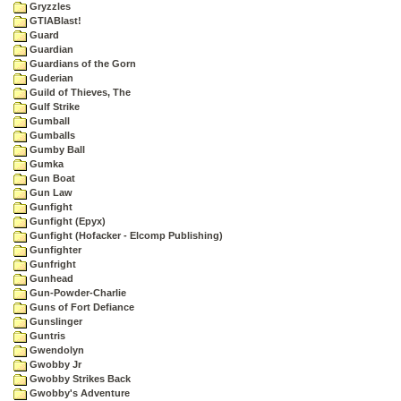
Gryzzles
GTIABlast!
Guard
Guardian
Guardians of the Gorn
Guderian
Guild of Thieves, The
Gulf Strike
Gumball
Gumballs
Gumby Ball
Gumka
Gun Boat
Gun Law
Gunfight
Gunfight (Epyx)
Gunfight (Hofacker - Elcomp Publishing)
Gunfighter
Gunfright
Gunhead
Gun-Powder-Charlie
Guns of Fort Defiance
Gunslinger
Guntris
Gwendolyn
Gwobby Jr
Gwobby Strikes Back
Gwobby's Adventure