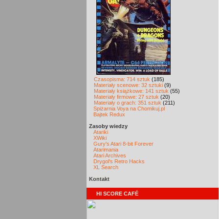
Czasopisma: 714 sztuk
(185)
Materiały scenowe: 32 sztuki
(9)
Materiały książkowe: 141 sztuk
(55)
Materiały firmowe: 27 sztuk
(20)
Materiały o grach: 351 sztuk
(211)
Spiżarnia Voya na Chomikuj.pl
Bajtek Redux
Zasoby wiedzy
Atariki
XWiki
Gury's Atari 8-bit Forever
Atarimania
Atari Archives
Drygol's Retro Hacks
XL Search
Kontakt
HI SCORE CAFÉ