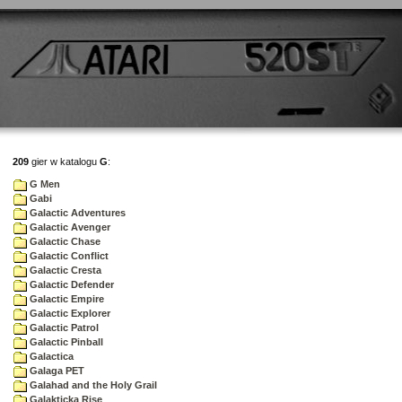
209
gier w katalogu
G
:
G Men
Gabi
Galactic Adventures
Galactic Avenger
Galactic Chase
Galactic Conflict
Galactic Cresta
Galactic Defender
Galactic Empire
Galactic Explorer
Galactic Patrol
Galactic Pinball
Galactica
Galaga PET
Galahad and the Holy Grail
Galakticka Rise