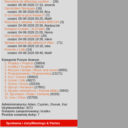
Narzędzie do ditheringu na Atari ...
(26)
ostatni: 05-08-2026 17:10, amarok
Uprościłem Starquake
(16)
ostatni: 05-08-2026 00:34, Bca
O co chodzi w grze Kasiarz?
(7)
ostatni: 05-08-2026 00:25, MaW
Rocznica 1 sierpnia - turówka WRCOH
(3)
ostatni: 04-08-2026 23:36, Ataripuzzle
Dungeon Crawler - AI (Fable)
(9)
ostatni: 04-08-2026 21:05, Nemo
Gry na Atari z pszczołami
(20)
ostatni: 04-08-2026 19:38, miker
Sprawa nowych płyt głównych Atari...
(71)
ostatni: 04-08-2026 19:18, tebe
Konsole z Lidla
(14)
ostatni: 04-08-2026 09:48, MaW
Kategorie Forum Atarum
1. Projekty / Projects
(29854)
2. Grafika / Graphics
(6813)
3. Muzyka i dźwięk / Music and sound
(8055)
4. Programowanie / Programming
(13171)
5. Gry / Games
(36902)
6. Użytki / Utils
(4827)
7. Scena / Scene
(20244)
8. Sprzęt / Hardware
(27891)
9. Sprawy wewnętrzne / Internal affairs
(5842)
10. Sprzedam / Kupię / Zamienię
(8193)
11. Inne / Other
(33759)
Administratorzy:
Adam, Cyprian, Jhusak, Kaz
Użytkowników:
3072
Ostatnio zarejestrowany:
bradko
Postów ostatniej doby:
7
Spotkania i zloty/Meetings & Parties