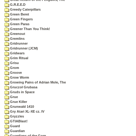
G.R.E.E.D
Greedy Caterpillars
Green Beret
Green Fingers
Green Paras
Greener Than You Think!
Greenout
Gremlins
Gridrunner
Gridrunner (JCM)
Gridwars
Grim Ritual
Grisu
Grom
Groove
Grow Worm
Growing Pains of Adrian Mole, The
Gruczoł Grubasa
Gruds in Space
Grue
Grue Killer
Grunwald 1410
Gry Atari XL-XE cz. IV
Gryzzles
GTIABlast!
Guard
Guardian
Guardians of the Gorn