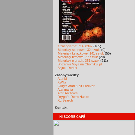
Czasopisma: 714 sztuk
(185)
Materiały scenowe: 32 sztuki
(9)
Materiały książkowe: 141 sztuk
(55)
Materiały firmowe: 27 sztuk
(20)
Materiały o grach: 351 sztuk
(211)
Spiżarnia Voya na Chomikuj.pl
Bajtek Redux
Zasoby wiedzy
Atariki
XWiki
Gury's Atari 8-bit Forever
Atarimania
Atari Archives
Drygol's Retro Hacks
XL Search
Kontakt
HI SCORE CAFÉ