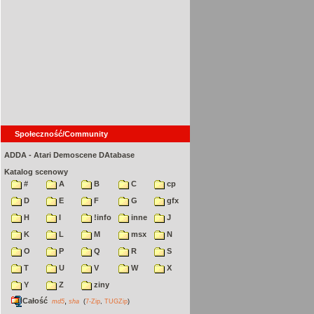
Społeczność/Community
ADDA - Atari Demoscene DAtabase
Katalog scenowy
#
A
B
C
cp
D
E
F
G
gfx
H
I
!info
inne
J
K
L
M
msx
N
O
P
Q
R
S
T
U
V
W
X
Y
Z
ziny
Całość
,
md5
sha
(
7-Zip
,
TUGZip
)