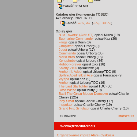
Y
Z
inne
Całość 3074 MB
Katalog gier (konwencja TOSEC)
Aktualizacja: 2021-07-11
Całość
,
md5
sha
(
7-Zip
,
TUGZip
)
Opisy gier
"Old Towers" (Atari ST)
opisał Misza (19)
Submarine Commander
opisał Kaz (36)
Frogs
opisał Xeen (0)
Choplifter!
opisał Urborg (0)
Joust
opisał Urborg (17)
Commando
opisał Urborg (35)
Mario Bros
opisał Urborg (13)
Xenophobe
opisał Urborg (36)
Robbo Forever
opisał tbxx (16)
Kolony 2106
opisał tbxx (3)
Archon II: Adept
opisał Urborg/TDC (9)
Spitfire Ace/Hellcat Ace
opisał Farscape (9)
Wyspa
opisał Kaz (9)
Archon
opisał Urborg/TDC (16)
The Last Starfighter
opisał TDC (30)
Dwie Wieże
opisał Muffy (19)
Basil The Great Mouse Detective
opisał Charlie
Cherry (125)
Inny Świat
opisał Charlie Cherry (17)
Inspektor
opisał Charlie Cherry (19)
Grand Prix Simulator
opisał Charlie Cherry (16)
«« nowsze
starsze »»
Wewnętrzne/Internals
Organizowanie imprez Atari - dyskusja