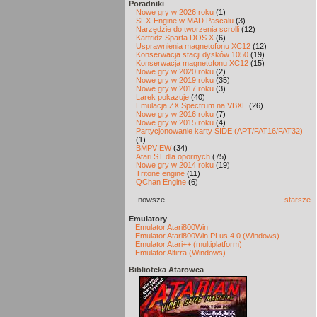
Poradniki
Nowe gry w 2026 roku
(1)
SFX-Engine w MAD Pascalu
(3)
Narzędzie do tworzenia scrolli
(12)
Kartridż Sparta DOS X
(6)
Usprawnienia magnetofonu XC12
(12)
Konserwacja stacji dysków 1050
(19)
Konserwacja magnetofonu XC12
(15)
Nowe gry w 2020 roku
(2)
Nowe gry w 2019 roku
(35)
Nowe gry w 2017 roku
(3)
Larek pokazuje
(40)
Emulacja ZX Spectrum na VBXE
(26)
Nowe gry w 2016 roku
(7)
Nowe gry w 2015 roku
(4)
Partycjonowanie karty SIDE (APT/FAT16/FAT32)
(1)
BMPVIEW
(34)
Atari ST dla opornych
(75)
Nowe gry w 2014 roku
(19)
Tritone engine
(11)
QChan Engine
(6)
nowsze
starsze
Emulatory
Emulator Atari800Win
Emulator Atari800Win PLus 4.0 (Windows)
Emulator Atari++ (multiplatform)
Emulator Altirra (Windows)
Biblioteka Atarowca