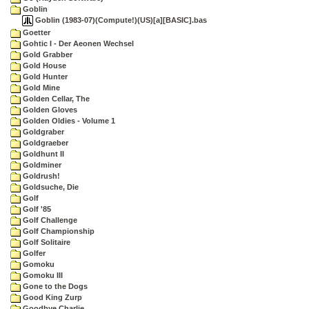
Goblin
Goblin (1983-07)(Compute!)(US)[a][BASIC].bas
Goetter
Gohtic I - Der Aeonen Wechsel
Gold Grabber
Gold House
Gold Hunter
Gold Mine
Golden Cellar, The
Golden Gloves
Golden Oldies - Volume 1
Goldgraber
Goldgraeber
Goldhunt II
Goldminer
Goldrush!
Goldsuche, Die
Golf
Golf '85
Golf Challenge
Golf Championship
Golf Solitaire
Golfer
Gomoku
Gomoku III
Gone to the Dogs
Good King Zurp
Goodbye Charlie