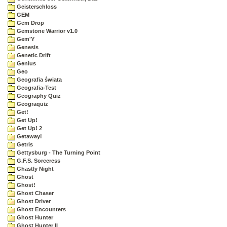
Geisterschloss
GEM
Gem Drop
Gemstone Warrior v1.0
Gem'Y
Genesis
Genetic Drift
Genius
Geo
Geografia świata
Geografia-Test
Geography Quiz
Geograquiz
Get!
Get Up!
Get Up! 2
Getaway!
Getris
Gettysburg - The Turning Point
G.F.S. Sorceress
Ghastly Night
Ghost
Ghost!
Ghost Chaser
Ghost Driver
Ghost Encounters
Ghost Hunter
Ghost Hunter II