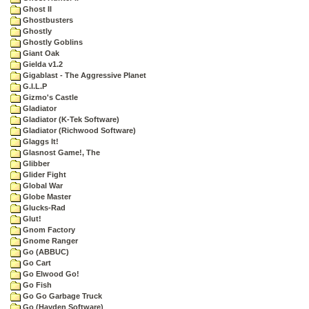
Ghost II
Ghostbusters
Ghostly
Ghostly Goblins
Giant Oak
Gielda v1.2
Gigablast - The Aggressive Planet
G.I.L.P
Gizmo's Castle
Gladiator
Gladiator (K-Tek Software)
Gladiator (Richwood Software)
Glaggs It!
Glasnost Game!, The
Glibber
Glider Fight
Global War
Globe Master
Glucks-Rad
Glut!
Gnom Factory
Gnome Ranger
Go (ABBUC)
Go Cart
Go Elwood Go!
Go Fish
Go Go Garbage Truck
Go (Hayden Software)