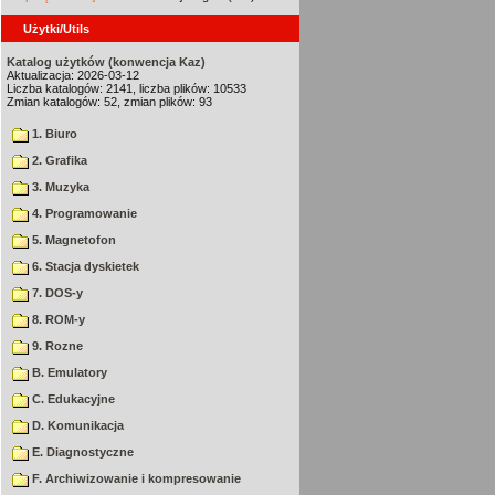
Użytki/Utils
Katalog użytków (konwencja Kaz)
Aktualizacja: 2026-03-12
Liczba katalogów: 2141, liczba plików: 10533
Zmian katalogów: 52, zmian plików: 93
1. Biuro
2. Grafika
3. Muzyka
4. Programowanie
5. Magnetofon
6. Stacja dyskietek
7. DOS-y
8. ROM-y
9. Rozne
B. Emulatory
C. Edukacyjne
D. Komunikacja
E. Diagnostyczne
F. Archiwizowanie i kompresowanie