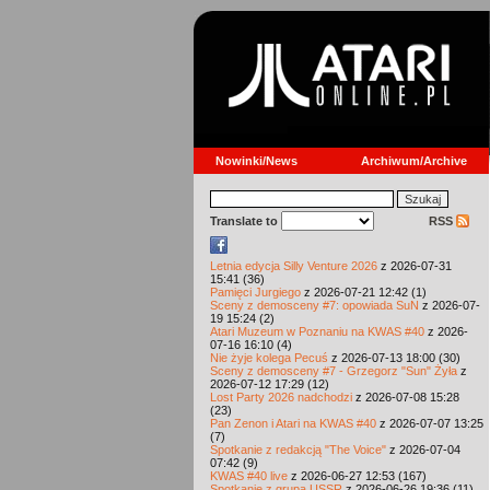
Nowinki/News
Archiwum/Archive
Translate to
RSS
Letnia edycja Silly Venture 2026
z 2026-07-31
15:41 (36)
Pamięci Jurgiego
z 2026-07-21 12:42 (1)
Sceny z demosceny #7: opowiada SuN
z 2026-07-
19 15:24 (2)
Atari Muzeum w Poznaniu na KWAS #40
z 2026-
07-16 16:10 (4)
Nie żyje kolega Pecuś
z 2026-07-13 18:00 (30)
Sceny z demosceny #7 - Grzegorz "Sun" Żyła
z
2026-07-12 17:29 (12)
Lost Party 2026 nadchodzi
z 2026-07-08 15:28
(23)
Pan Zenon i Atari na KWAS #40
z 2026-07-07 13:25
(7)
Spotkanie z redakcją "The Voice"
z 2026-07-04
07:42 (9)
KWAS #40 live
z 2026-06-27 12:53 (167)
Spotkanie z grupą USSR
z 2026-06-26 19:36 (11)