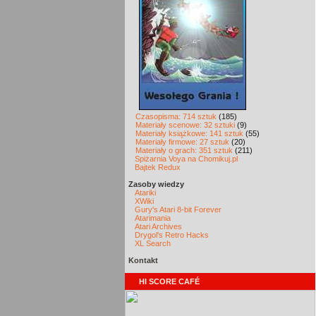
Czasopisma: 714 sztuk
(185)
Materiały scenowe: 32 sztuki
(9)
Materiały książkowe: 141 sztuk
(55)
Materiały firmowe: 27 sztuk
(20)
Materiały o grach: 351 sztuk
(211)
Spiżarnia Voya na Chomikuj.pl
Bajtek Redux
Zasoby wiedzy
Atariki
XWiki
Gury's Atari 8-bit Forever
Atarimania
Atari Archives
Drygol's Retro Hacks
XL Search
Kontakt
HI SCORE CAFÉ