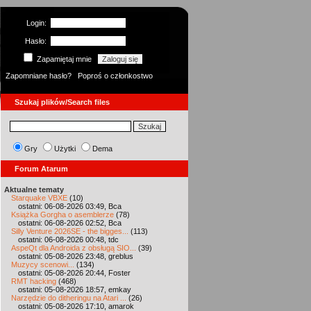
Login:
Hasło:
Zapamiętaj mnie
Zapomniane hasło?
Poproś o członkostwo
Szukaj plików/Search files
Gry
Użytki
Dema
Forum Atarum
Aktualne tematy
Starquake VBXE
(10)
ostatni: 06-08-2026 03:49, Bca
Książka Gorgha o asemblerze
(78)
ostatni: 06-08-2026 02:52, Bca
Silly Venture 2026SE - the bigges...
(113)
ostatni: 06-08-2026 00:48, tdc
AspeQt dla Androida z obsługą SIO...
(39)
ostatni: 05-08-2026 23:48, greblus
Muzycy scenowi...
(134)
ostatni: 05-08-2026 20:44, Foster
RMT hacking
(468)
ostatni: 05-08-2026 18:57, emkay
Narzędzie do ditheringu na Atari ...
(26)
ostatni: 05-08-2026 17:10, amarok