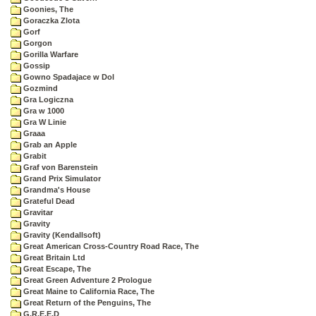
Goonies, The
Goraczka Zlota
Gorf
Gorgon
Gorilla Warfare
Gossip
Gowno Spadajace w Dol
Gozmind
Gra Logiczna
Gra w 1000
Gra W Linie
Graaa
Grab an Apple
Grabit
Graf von Barenstein
Grand Prix Simulator
Grandma's House
Grateful Dead
Gravitar
Gravity
Gravity (Kendallsoft)
Great American Cross-Country Road Race, The
Great Britain Ltd
Great Escape, The
Great Green Adventure 2 Prologue
Great Maine to California Race, The
Great Return of the Penguins, The
G.R.E.E.D