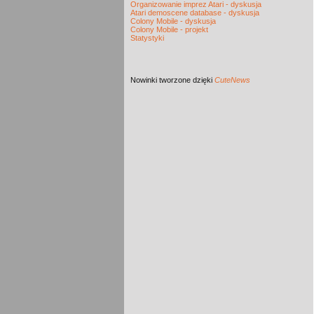
Organizowanie imprez Atari - dyskusja
Atari demoscene database - dyskusja
Colony Mobile - dyskusja
Colony Mobile - projekt
Statystyki
Nowinki
tworzone dzięki
CuteNews