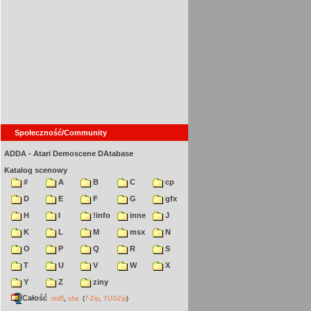
Społeczność/Community
ADDA - Atari Demoscene DAtabase
Katalog scenowy
#
A
B
C
cp
D
E
F
G
gfx
H
I
!info
inne
J
K
L
M
msx
N
O
P
Q
R
S
T
U
V
W
X
Y
Z
ziny
Całość
,
md5
sha
(
7-Zip
,
TUGZip
)