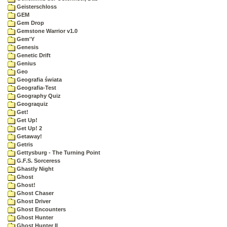
Geisterschloss
GEM
Gem Drop
Gemstone Warrior v1.0
Gem'Y
Genesis
Genetic Drift
Genius
Geo
Geografia świata
Geografia-Test
Geography Quiz
Geograquiz
Get!
Get Up!
Get Up! 2
Getaway!
Getris
Gettysburg - The Turning Point
G.F.S. Sorceress
Ghastly Night
Ghost
Ghost!
Ghost Chaser
Ghost Driver
Ghost Encounters
Ghost Hunter
Ghost Hunter II