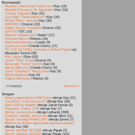
Rozmawiali
Wywiad z Mariuszem Jaroszem
i Kaz (16)
Wywiad Dracona z Mr. Bacardim
i Kaz (16)
Tomasz Dajczak
i Kaz (22)
Lech Bąk i "Świat Młodych"
i Kaz (26)
Michał "Mike" Jaskuła
i Kaz (30)
F#READY
i Dracon (22)
Daniel „Arctus” Kowalski
i Dracon (25)
KATOD
i TDC (15)
Mariusz Wojcieszek
i "Adam" (17)
Romuald Bacza
i Ramos (16)
Śledzenie Amentesa
i Larek (9)
Leszek Łuciów
i Charlie Cherry (17)
TO JUŻ ZA TOBĄ: rozmowa z Bobem Pape
i cpt.
Misumaru Tenchi (39)
Rob Jaeger
i Emu (53)
Jacek "Tabu" Grad
i Dracon (0)
Alexander "Koma" Schön
i Kaz (0)
Maciej Ślifirczyk
i Charlie Cherry (0)
Jarek "Odyniec1" Wyszyński
i Kaz (0)
Marek Bojarski
i Kaz (0)
Olgierd Niemyjski
i Ramos (0)
«« nowsze
starsze »»
Stragan
Nowe, pojemniejsze RAM-Carty
oferuje Kaz (21)
"mouSTer" czyli myszka ST
oferuje Kaz (30)
Atari USBJoy Adapter
oferuje Jakub Husak (0)
Programy: Kolony 2106
oferuje Kaz (7)
Sprzęt: rozszerzenia
oferuje Lotharek (399)
Gadżety: naklejki, pocztówki
oferuje Sikor (11)
Sprzęt: cartridge RAM-CART
oferuje Zenon (7)
Miejsce na drobne ogłoszenia kupna/sprzedaży
oferuje Kaz (58)
Sprzęt: interfejs SIO2IDE
oferuje Piguła (3)
Sprzęt: interfejs SIO2SD
oferuje Piguła (115)