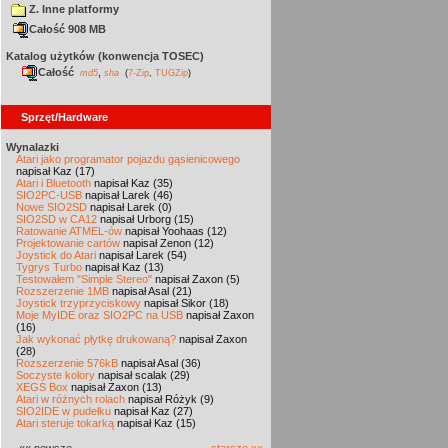
Z. Inne platformy
Całość 908 MB
Katalog użytków (konwencja TOSEC)
Całość
,
md5
sha
(
7-Zip
,
TUGZip
)
Sprzęt/Hardware
Wynalazki
Atari jako programator pojazdu gąsienicowego
napisał Kaz (17)
Atari i Bluetooth
napisał Kaz (35)
SIO2PC-USB
napisał Larek (46)
Nowe SIO2SD
napisał Larek (0)
SIO2SD w CA12
napisał Urborg (15)
Ratowanie ATMEL-ów
napisał Yoohaas (12)
Projektowanie cartów
napisał Zenon (12)
Joystick do Atari
napisał Larek (54)
Tygrys Turbo
napisał Kaz (13)
Testowałem "Simple Stereo"
napisał Zaxon (5)
Rozszerzenie 1MB
napisał Asal (21)
Joystick trzyprzyciskowy
napisał Sikor (18)
Moje MyIDE oraz SIO2PC na USB
napisał Zaxon
(16)
Jak wykonać płytkę drukowaną?
napisał Zaxon
(28)
Rozszerzenie 576kB
napisał Asal (36)
Soczyste kolory
napisał scalak (29)
XEGS Box
napisał Zaxon (13)
Atari w różnych rolach
napisał Różyk (9)
SIO2IDE w pudełku
napisał Kaz (27)
Atari steruje tokarką
napisał Kaz (15)