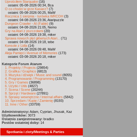
Uprościłem Starquake
(16)
ostatni: 05-08-2026 00:34, Bca
O co chodzi w grze Kasiarz?
(7)
ostatni: 05-08-2026 00:25, MaW
Rocznica 1 sierpnia - turówka WRCOH
(3)
ostatni: 04-08-2026 23:36, Ataripuzzle
Dungeon Crawler - AI (Fable)
(9)
ostatni: 04-08-2026 21:05, Nemo
Gry na Atari z pszczołami
(20)
ostatni: 04-08-2026 19:38, miker
Sprawa nowych płyt głównych Atari...
(71)
ostatni: 04-08-2026 19:18, tebe
Konsole z Lidla
(14)
ostatni: 04-08-2026 09:48, MaW
Aleja Pamięci / Avenue of Memories
(173)
ostatni: 03-08-2026 20:18, miker
Kategorie Forum Atarum
1. Projekty / Projects
(29854)
2. Grafika / Graphics
(6813)
3. Muzyka i dźwięk / Music and sound
(8055)
4. Programowanie / Programming
(13170)
5. Gry / Games
(36898)
6. Użytki / Utils
(4827)
7. Scena / Scene
(20244)
8. Sprzęt / Hardware
(27891)
9. Sprawy wewnętrzne / Internal affairs
(5842)
10. Sprzedam / Kupię / Zamienię
(8193)
11. Inne / Other
(33759)
Administratorzy:
Adam, Cyprian, Jhusak, Kaz
Użytkowników:
3073
Ostatnio zarejestrowany:
bradko
Postów ostatniej doby:
14
Spotkania i zloty/Meetings & Parties