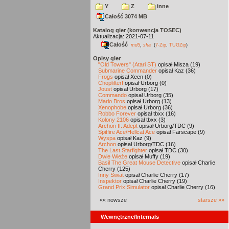
Y
Z
inne
Całość 3074 MB
Katalog gier (konwencja TOSEC)
Aktualizacja: 2021-07-11
Całość
,
md5
sha
(
7-Zip
,
TUGZip
)
Opisy gier
"Old Towers" (Atari ST)
opisał Misza (19)
Submarine Commander
opisał Kaz (36)
Frogs
opisał Xeen (0)
Choplifter!
opisał Urborg (0)
Joust
opisał Urborg (17)
Commando
opisał Urborg (35)
Mario Bros
opisał Urborg (13)
Xenophobe
opisał Urborg (36)
Robbo Forever
opisał tbxx (16)
Kolony 2106
opisał tbxx (3)
Archon II: Adept
opisał Urborg/TDC (9)
Spitfire Ace/Hellcat Ace
opisał Farscape (9)
Wyspa
opisał Kaz (9)
Archon
opisał Urborg/TDC (16)
The Last Starfighter
opisał TDC (30)
Dwie Wieże
opisał Muffy (19)
Basil The Great Mouse Detective
opisał Charlie
Cherry (125)
Inny Świat
opisał Charlie Cherry (17)
Inspektor
opisał Charlie Cherry (19)
Grand Prix Simulator
opisał Charlie Cherry (16)
«« nowsze
starsze »»
Wewnętrzne/Internals