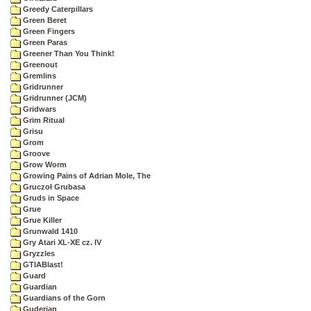
Greedy Caterpillars
Green Beret
Green Fingers
Green Paras
Greener Than You Think!
Greenout
Gremlins
Gridrunner
Gridrunner (JCM)
Gridwars
Grim Ritual
Grisu
Grom
Groove
Grow Worm
Growing Pains of Adrian Mole, The
Gruczoł Grubasa
Gruds in Space
Grue
Grue Killer
Grunwald 1410
Gry Atari XL-XE cz. IV
Gryzzles
GTIABlast!
Guard
Guardian
Guardians of the Gorn
Guderian