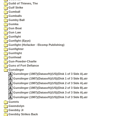
Guild of Thieves, The
Gulf Strike
Gumball
Gumballs
Gumby Ball
Gumka
Gun Boat
Gun Law
Gunfight
Gunfight (Epyx)
Gunfight (Hofacker - Elcomp Publishing)
Gunfighter
Gunfright
Gunhead
Gun-Powder-Charlie
Guns of Fort Defiance
Gunslinger
Gunslinger (1987)(Datasoft)(US)(Disk 1 of 3 Side A).atr
Gunslinger (1987)(Datasoft)(US)(Disk 1 of 3 Side B).atr
Gunslinger (1987)(Datasoft)(US)(Disk 2 of 3 Side A).atr
Gunslinger (1987)(Datasoft)(US)(Disk 2 of 3 Side B).atr
Gunslinger (1987)(Datasoft)(US)(Disk 3 of 3 Side A).atr
Gunslinger (1987)(Datasoft)(US)(Disk 3 of 3 Side B).atr
Guntris
Gwendolyn
Gwobby Jr
Gwobby Strikes Back