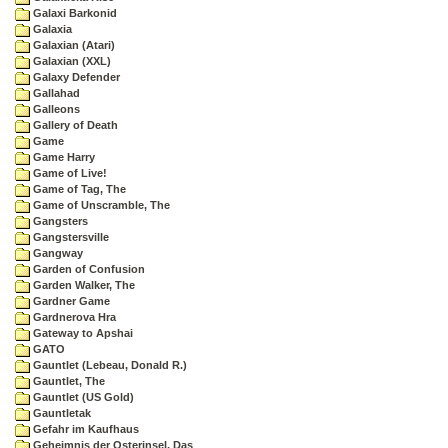
Galaxi Barkonid
Galaxia
Galaxian (Atari)
Galaxian (XXL)
Galaxy Defender
Gallahad
Galleons
Gallery of Death
Game
Game Harry
Game of Live!
Game of Tag, The
Game of Unscramble, The
Gangsters
Gangstersville
Gangway
Garden of Confusion
Garden Walker, The
Gardner Game
Gardnerova Hra
Gateway to Apshai
GATO
Gauntlet (Lebeau, Donald R.)
Gauntlet, The
Gauntlet (US Gold)
Gauntletak
Gefahr im Kaufhaus
Geheimnis der Osterinsel, Das