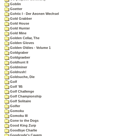
Goblin
Goetter
Gohtic I - Der Aeonen Wechsel
Gold Grabber
Gold House
Gold Hunter
Gold Mine
Golden Cellar, The
Golden Gloves
Golden Oldies - Volume 1
Goldgraber
Goldgraeber
Goldhunt II
Goldminer
Goldrush!
Goldsuche, Die
Golf
Golf '85
Golf Challenge
Golf Championship
Golf Solitaire
Golfer
Gomoku
Gomoku III
Gone to the Dogs
Good King Zurp
Goodbye Charlie
Goodcode's Cavern