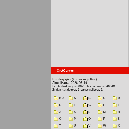
Gry/Games
Katalog gier (konwencja Kaz)
Aktualizacja: 2026-07-19
Liczba katalogów: 8878, liczba plików: 40040
Zmian katalogów: 1, zmian plików: 1
0-9
A
B
C
D
E
F
G
H
I
J
K
L
M
N
O
P
Q
R
S
T
U
V
W
X