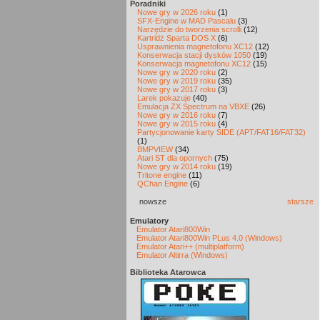
Poradniki
Nowe gry w 2026 roku
(1)
SFX-Engine w MAD Pascalu
(3)
Narzędzie do tworzenia scrolli
(12)
Kartridż Sparta DOS X
(6)
Usprawnienia magnetofonu XC12
(12)
Konserwacja stacji dysków 1050
(19)
Konserwacja magnetofonu XC12
(15)
Nowe gry w 2020 roku
(2)
Nowe gry w 2019 roku
(35)
Nowe gry w 2017 roku
(3)
Larek pokazuje
(40)
Emulacja ZX Spectrum na VBXE
(26)
Nowe gry w 2016 roku
(7)
Nowe gry w 2015 roku
(4)
Partycjonowanie karty SIDE (APT/FAT16/FAT32)
(1)
BMPVIEW
(34)
Atari ST dla opornych
(75)
Nowe gry w 2014 roku
(19)
Tritone engine
(11)
QChan Engine
(6)
nowsze
starsze
Emulatory
Emulator Atari800Win
Emulator Atari800Win PLus 4.0 (Windows)
Emulator Atari++ (multiplatform)
Emulator Altirra (Windows)
Biblioteka Atarowca