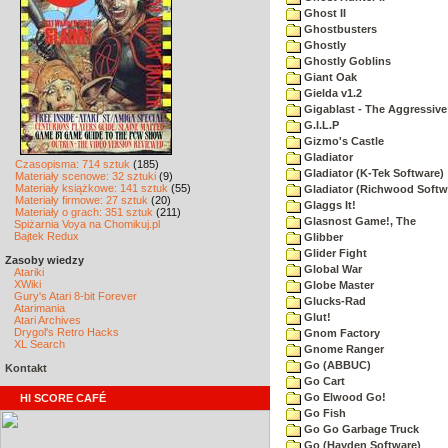
Ghost II
Ghostbusters
Ghostly
Ghostly Goblins
Giant Oak
Gielda v1.2
Gigablast - The Aggressive
G.I.L.P
Gizmo's Castle
Gladiator
Czasopisma: 714 sztuk
(185)
Gladiator (K-Tek Software)
Materiały scenowe: 32 sztuki
(9)
Materiały książkowe: 141 sztuk
(55)
Gladiator (Richwood Softw
Materiały firmowe: 27 sztuk
(20)
Glaggs It!
Materiały o grach: 351 sztuk
(211)
Glasnost Game!, The
Spiżarnia Voya na Chomikuj.pl
Bajtek Redux
Glibber
Glider Fight
Zasoby wiedzy
Global War
Atariki
XWiki
Globe Master
Gury's Atari 8-bit Forever
Glucks-Rad
Atarimania
Glut!
Atari Archives
Drygol's Retro Hacks
Gnom Factory
XL Search
Gnome Ranger
Go (ABBUC)
Kontakt
Go Cart
Go Elwood Go!
HI SCORE CAFÉ
Go Fish
Go Go Garbage Truck
Go (Hayden Software)