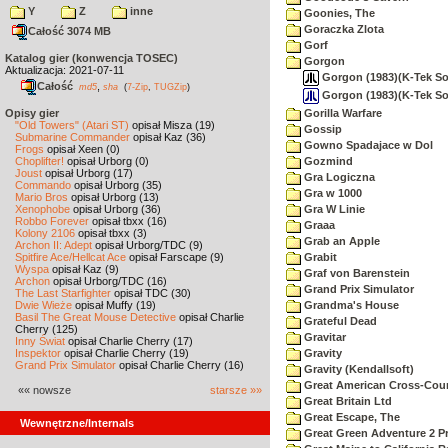
Y
Z
inne
Goonies, The
Goraczka Zlota
Całość 3074 MB
Gorf
Katalog gier (konwencja TOSEC)
Gorgon
Aktualizacja: 2021-07-11
Gorgon (1983)(K-Tek Soft
Całość
,
md5
sha
(
7-Zip
,
TUGZip
)
Gorgon (1983)(K-Tek Sof
Opisy gier
Gorilla Warfare
"Old Towers" (Atari ST)
opisał Misza (19)
Gossip
Submarine Commander
opisał Kaz (36)
Gowno Spadajace w Dol
Frogs
opisał Xeen (0)
Choplifter!
opisał Urborg (0)
Gozmind
Joust
opisał Urborg (17)
Gra Logiczna
Commando
opisał Urborg (35)
Gra w 1000
Mario Bros
opisał Urborg (13)
Xenophobe
opisał Urborg (36)
Gra W Linie
Robbo Forever
opisał tbxx (16)
Graaa
Kolony 2106
opisał tbxx (3)
Grab an Apple
Archon II: Adept
opisał Urborg/TDC (9)
Spitfire Ace/Hellcat Ace
opisał Farscape (9)
Grabit
Wyspa
opisał Kaz (9)
Graf von Barenstein
Archon
opisał Urborg/TDC (16)
Grand Prix Simulator
The Last Starfighter
opisał TDC (30)
Dwie Wieże
opisał Muffy (19)
Grandma's House
Basil The Great Mouse Detective
opisał Charlie
Grateful Dead
Cherry (125)
Gravitar
Inny Świat
opisał Charlie Cherry (17)
Inspektor
opisał Charlie Cherry (19)
Gravity
Grand Prix Simulator
opisał Charlie Cherry (16)
Gravity (Kendallsoft)
Great American Cross-Coun
«« nowsze
starsze »»
Great Britain Ltd
Great Escape, The
Wewnętrzne/Internals
Great Green Adventure 2 P