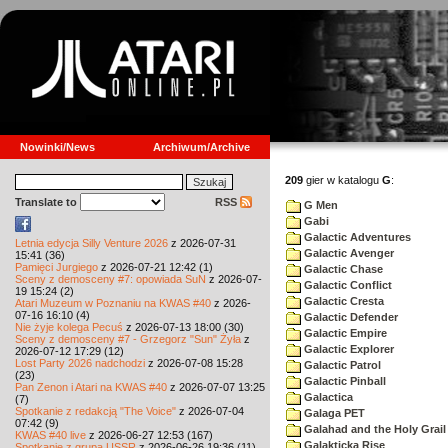
Nowinki/News
Archiwum/Archive
209
gier w katalogu
G
:
Translate to
RSS
G Men
Gabi
Galactic Adventures
Letnia edycja Silly Venture 2026
z 2026-07-31
Galactic Avenger
15:41 (36)
Pamięci Jurgiego
z 2026-07-21 12:42 (1)
Galactic Chase
Sceny z demosceny #7: opowiada SuN
z 2026-07-
Galactic Conflict
19 15:24 (2)
Galactic Cresta
Atari Muzeum w Poznaniu na KWAS #40
z 2026-
07-16 16:10 (4)
Galactic Defender
Nie żyje kolega Pecuś
z 2026-07-13 18:00 (30)
Galactic Empire
Sceny z demosceny #7 - Grzegorz "Sun" Żyła
z
Galactic Explorer
2026-07-12 17:29 (12)
Lost Party 2026 nadchodzi
z 2026-07-08 15:28
Galactic Patrol
(23)
Galactic Pinball
Pan Zenon i Atari na KWAS #40
z 2026-07-07 13:25
Galactica
(7)
Spotkanie z redakcją "The Voice"
z 2026-07-04
Galaga PET
07:42 (9)
Galahad and the Holy Grail
KWAS #40 live
z 2026-06-27 12:53 (167)
Galakticka Rise
Spotkanie z grupą USSR
z 2026-06-26 19:36 (11)