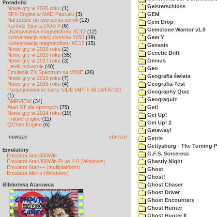
Poradniki
Geisterschloss
Nowe gry w 2026 roku
(1)
SFX-Engine w MAD Pascalu
(3)
GEM
Narzędzie do tworzenia scrolli
(12)
Gem Drop
Kartridż Sparta DOS X
(6)
Gemstone Warrior v1.0
Usprawnienia magnetofonu XC12
(12)
Konserwacja stacji dysków 1050
(19)
Gem'Y
Konserwacja magnetofonu XC12
(15)
Genesis
Nowe gry w 2020 roku
(2)
Genetic Drift
Nowe gry w 2019 roku
(35)
Nowe gry w 2017 roku
(3)
Genius
Larek pokazuje
(40)
Geo
Emulacja ZX Spectrum na VBXE
(26)
Geografia świata
Nowe gry w 2016 roku
(7)
Nowe gry w 2015 roku
(4)
Geografia-Test
Partycjonowanie karty SIDE (APT/FAT16/FAT32)
Geography Quiz
(1)
Geograquiz
BMPVIEW
(34)
Atari ST dla opornych
(75)
Get!
Nowe gry w 2014 roku
(19)
Get Up!
Tritone engine
(11)
Get Up! 2
QChan Engine
(6)
Getaway!
nowsze
starsze
Getris
Gettysburg - The Turning P
Emulatory
G.F.S. Sorceress
Emulator Atari800Win
Emulator Atari800Win PLus 4.0 (Windows)
Ghastly Night
Emulator Atari++ (multiplatform)
Ghost
Emulator Altirra (Windows)
Ghost!
Biblioteka Atarowca
Ghost Chaser
Ghost Driver
Ghost Encounters
Ghost Hunter
Ghost Hunter II