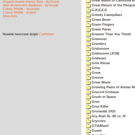
Great Maine to California R
Organizowanie imprez Atari - dyskusja
Atari demoscene database - dyskusja
Great Return of the Pengui
Colony Mobile - dyskusja
G.R.E.E.D
Colony Mobile - projekt
Greedy Caterpillars
Statystyki
Green Beret
Green Fingers
Green Paras
Nowinki
tworzone dzięki
CuteNews
Greener Than You Think!
Greenout
Gremlins
Gridrunner
Gridrunner (JCM)
Gridwars
Grim Ritual
Grisu
Grom
Groove
Grow Worm
Growing Pains of Adrian M
Gruczoł Grubasa
Gruds in Space
Grue
Grue Killer
Grunwald 1410
Gry Atari XL-XE cz. IV
Gryzzles
GTIABlast!
Guard