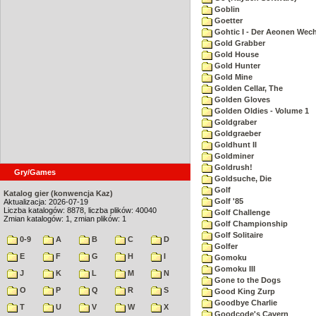
Goblin
Goetter
Gohtic I - Der Aeonen Wec
Gold Grabber
Gold House
Gold Hunter
Gold Mine
Golden Cellar, The
Golden Gloves
Golden Oldies - Volume 1
Goldgraber
Goldgraeber
Goldhunt II
Goldminer
Goldrush!
Gry/Games
Goldsuche, Die
Golf
Katalog gier (konwencja Kaz)
Golf '85
Aktualizacja: 2026-07-19
Liczba katalogów: 8878, liczba plików: 40040
Golf Challenge
Zmian katalogów: 1, zmian plików: 1
Golf Championship
Golf Solitaire
0-9
A
B
C
D
Golfer
E
F
G
H
I
Gomoku
Gomoku III
J
K
L
M
N
Gone to the Dogs
O
P
Q
R
S
Good King Zurp
Goodbye Charlie
T
U
V
W
X
Goodcode's Cavern