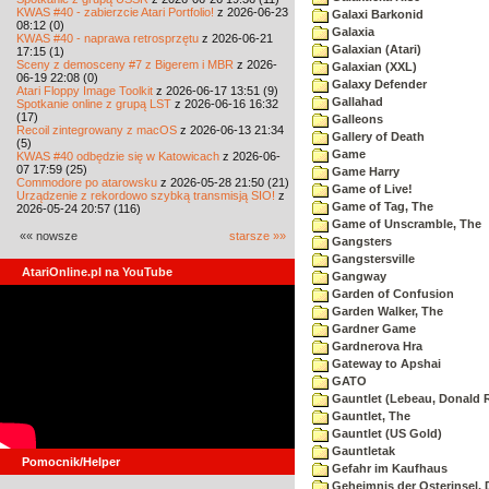
KWAS #40 - zabierzcie Atari Portfolio!
z 2026-06-23
Galaxi Barkonid
08:12 (0)
Galaxia
KWAS #40 - naprawa retrosprzętu
z 2026-06-21
Galaxian (Atari)
17:15 (1)
Sceny z demosceny #7 z Bigerem i MBR
z 2026-
Galaxian (XXL)
06-19 22:08 (0)
Galaxy Defender
Atari Floppy Image Toolkit
z 2026-06-17 13:51 (9)
Gallahad
Spotkanie online z grupą LST
z 2026-06-16 16:32
(17)
Galleons
Recoil zintegrowany z macOS
z 2026-06-13 21:34
Gallery of Death
(5)
Game
KWAS #40 odbędzie się w Katowicach
z 2026-06-
07 17:59 (25)
Game Harry
Commodore po atarowsku
z 2026-05-28 21:50 (21)
Game of Live!
Urządzenie z rekordowo szybką transmisją SIO!
z
Game of Tag, The
2026-05-24 20:57 (116)
Game of Unscramble, The
«« nowsze
starsze »»
Gangsters
Gangstersville
AtariOnline.pl na YouTube
Gangway
Garden of Confusion
Garden Walker, The
Gardner Game
Gardnerova Hra
Gateway to Apshai
GATO
Gauntlet (Lebeau, Donald R
Gauntlet, The
Gauntlet (US Gold)
Gauntletak
Pomocnik/Helper
Gefahr im Kaufhaus
Geheimnis der Osterinsel, 