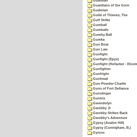
Guardian
Guardians of the Gorn
Guderian
Guild of Thieves, The
Gulf Strike
Gumball
Gumballs
Gumby Ball
Gumka
Gun Boat
Gun Law
Gunfight
Gunfight (Epyx)
Gunfight (Hofacker - Elcom
Gunfighter
Gunfright
Gunhead
Gun-Powder-Charlie
Guns of Fort Defiance
Gunslinger
Guntris
Gwendolyn
Gwobby Jr
Gwobby Strikes Back
Gwobby's Adventure
Gypsy (Avalon Hill)
Gypsy (Cunnigham, B.)
Gyruss