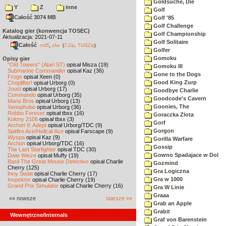
Goldsuche, Die
Y
Z
inne
Golf
Całość 3074 MB
Golf '85
Golf Challenge
Katalog gier (konwencja TOSEC)
Golf Championship
Aktualizacja: 2021-07-11
Golf Solitaire
Całość
,
md5
sha
(
7-Zip
,
TUGZip
)
Golfer
Gomoku
Opisy gier
"Old Towers" (Atari ST)
opisał Misza (19)
Gomoku III
Submarine Commander
opisał Kaz (36)
Gone to the Dogs
Frogs
opisał Xeen (0)
Good King Zurp
Choplifter!
opisał Urborg (0)
Joust
opisał Urborg (17)
Goodbye Charlie
Commando
opisał Urborg (35)
Goodcode's Cavern
Mario Bros
opisał Urborg (13)
Goonies, The
Xenophobe
opisał Urborg (36)
Robbo Forever
opisał tbxx (16)
Goraczka Zlota
Kolony 2106
opisał tbxx (3)
Gorf
Archon II: Adept
opisał Urborg/TDC (9)
Gorgon
Spitfire Ace/Hellcat Ace
opisał Farscape (9)
Wyspa
opisał Kaz (9)
Gorilla Warfare
Archon
opisał Urborg/TDC (16)
Gossip
The Last Starfighter
opisał TDC (30)
Gowno Spadajace w Dol
Dwie Wieże
opisał Muffy (19)
Basil The Great Mouse Detective
opisał Charlie
Gozmind
Cherry (125)
Gra Logiczna
Inny Świat
opisał Charlie Cherry (17)
Gra w 1000
Inspektor
opisał Charlie Cherry (19)
Grand Prix Simulator
opisał Charlie Cherry (16)
Gra W Linie
Graaa
«« nowsze
starsze »»
Grab an Apple
Grabit
Wewnętrzne/Internals
Graf von Barenstein