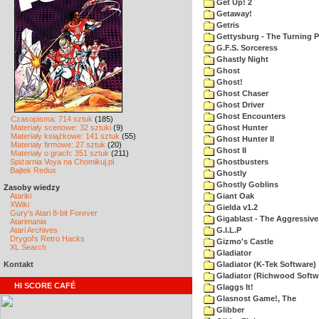
Get Up! 2
Getaway!
Getris
Gettysburg - The Turning P
G.F.S. Sorceress
Ghastly Night
Ghost
Ghost!
Ghost Chaser
Ghost Driver
Ghost Encounters
Czasopisma: 714 sztuk
(185)
Materiały scenowe: 32 sztuki
(9)
Ghost Hunter
Materiały książkowe: 141 sztuk
(55)
Ghost Hunter II
Materiały firmowe: 27 sztuk
(20)
Ghost II
Materiały o grach: 351 sztuk
(211)
Spiżarnia Voya na Chomikuj.pl
Ghostbusters
Bajtek Redux
Ghostly
Ghostly Goblins
Zasoby wiedzy
Atariki
Giant Oak
XWiki
Gielda v1.2
Gury's Atari 8-bit Forever
Gigablast - The Aggressive
Atarimania
Atari Archives
G.I.L.P
Drygol's Retro Hacks
Gizmo's Castle
XL Search
Gladiator
Kontakt
Gladiator (K-Tek Software)
Gladiator (Richwood Softw
HI SCORE CAFÉ
Glaggs It!
Glasnost Game!, The
Glibber