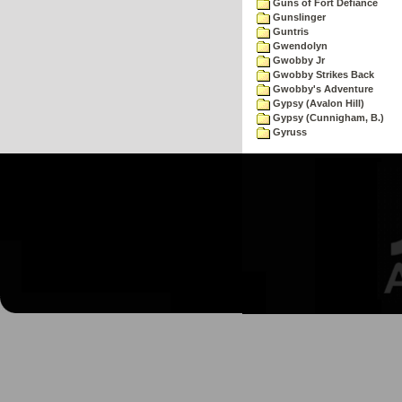
Guns of Fort Defiance
Gunslinger
Guntris
Gwendolyn
Gwobby Jr
Gwobby Strikes Back
Gwobby's Adventure
Gypsy (Avalon Hill)
Gypsy (Cunnigham, B.)
Gyruss