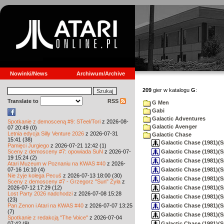
Nowinki/News
Archiwum/Archive
209
gier w katalogu
G
:
Translate to
RSS
G Men
Gabi
Galactic Adventures
Spotkanie z demosceną #9: STeel/Tori
z 2026-08-
Galactic Avenger
07 20:49 (0)
Letnia edycja Silly Venture 2026
z 2026-07-31
Galactic Chase
15:41 (38)
Galactic Chase (1981)(S
Pamięci Jurgiego
z 2026-07-21 12:42 (1)
Galactic Chase (1981)(
Sceny z demosceny #7: opowiada SuN
z 2026-07-
19 15:24 (2)
Galactic Chase (1981)(
Atari Muzeum w Poznaniu na KWAS #40
z 2026-
Galactic Chase (1981)(
07-16 16:10 (4)
Nie żyje kolega Pecuś
z 2026-07-13 18:00 (30)
Galactic Chase (1981)(
Sceny z demosceny #7 - Grzegorz "Sun" Żyła
z
Galactic Chase (1981)(S
2026-07-12 17:29 (12)
Lost Party 2026 nadchodzi
z 2026-07-08 15:28
Galactic Chase (1981)(
(23)
Galactic Chase (1981)(
Pan Zenon i Atari na KWAS #40
z 2026-07-07 13:25
(7)
Galactic Chase (1981)(S
Spotkanie z redakcją "The Voice"
z 2026-07-04
Galactic Chase (1981)(S
07:42 (9)