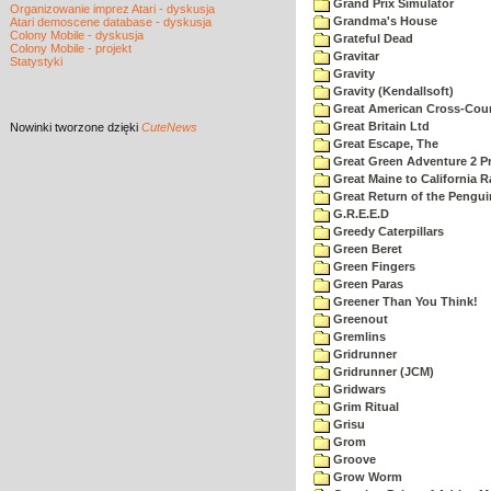
Grand Prix Simulator
Organizowanie imprez Atari - dyskusja
Grandma's House
Atari demoscene database - dyskusja
Colony Mobile - dyskusja
Grateful Dead
Colony Mobile - projekt
Gravitar
Statystyki
Gravity
Gravity (Kendallsoft)
Great American Cross-Coun
Great Britain Ltd
Nowinki
tworzone dzięki
CuteNews
Great Escape, The
Great Green Adventure 2 P
Great Maine to California R
Great Return of the Pengui
G.R.E.E.D
Greedy Caterpillars
Green Beret
Green Fingers
Green Paras
Greener Than You Think!
Greenout
Gremlins
Gridrunner
Gridrunner (JCM)
Gridwars
Grim Ritual
Grisu
Grom
Groove
Grow Worm