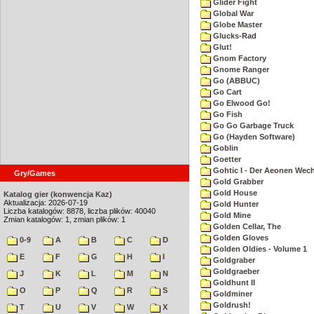
Glider Fight
Global War
Globe Master
Glucks-Rad
Glut!
Gnom Factory
Gnome Ranger
Go (ABBUC)
Go Cart
Go Elwood Go!
Go Fish
Go Go Garbage Truck
Go (Hayden Software)
Goblin
Goetter
Gohtic I - Der Aeonen Wec
Gry/Games
Gold Grabber
Gold House
Katalog gier (konwencja Kaz)
Aktualizacja: 2026-07-19
Gold Hunter
Liczba katalogów: 8878, liczba plików: 40040
Gold Mine
Zmian katalogów: 1, zmian plików: 1
Golden Cellar, The
Golden Gloves
0-9
A
B
C
D
Golden Oldies - Volume 1
E
F
G
H
I
Goldgraber
Goldgraeber
J
K
L
M
N
Goldhunt II
O
P
Q
R
S
Goldminer
Goldrush!
T
U
V
W
X