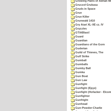
Growing Pains of Adrian M
Gruczoł Grubasa
Gruds in Space
Grue
Grue Killer
Grunwald 1410
Gry Atari XL-XE cz. IV
Gryzzles
GTIABlast!
Guard
Guardian
Guardians of the Gorn
Guderian
Guild of Thieves, The
Gulf Strike
Gumball
Gumballs
Gumby Ball
Gumka
Gun Boat
Gun Law
Gunfight
Gunfight (Epyx)
Gunfight (Hofacker - Elcom
Gunfighter
Gunfright
Gunhead
Gun-Powder-Charlie