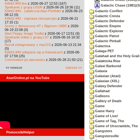
KWAS #40 live
z 2026-06-27 12:53 (167)
Galactic Chase (1981)(
Spotkanie z grupą USSR
z 2026-06-26 19:36 (11)
KWAS #40 - zabierzcie Atari Portfolio!
z 2026-06-23
Galactic Conflict
08:12 (0)
Galactic Cresta
KWAS #40 - naprawa retrosprzętu
z 2026-06-21
Galactic Defender
17:15 (1)
Sceny z demosceny #7 z Bigerem i MBR
z 2026-
Galactic Empire
06-19 22:08 (0)
Galactic Explorer
Atari Floppy Image Toolkit
z 2026-06-17 13:51 (9)
Galactic Patrol
Spotkanie online z grupą LST
z 2026-06-16 16:32
(17)
Galactic Pinball
Recoil zintegrowany z macOS
z 2026-06-13 21:34
Galactica
(5)
Galaga PET
KWAS #40 odbędzie się w Katowicach
z 2026-06-
07 17:59 (25)
Galahad and the Holy Grail
Commodore po atarowsku
z 2026-05-28 21:50 (21)
Galakticka Rise
Galaxi Barkonid
«« nowsze
starsze »»
Galaxia
Galaxian (Atari)
AtariOnline.pl na YouTube
Galaxian (XXL)
Galaxy Defender
Gallahad
Galleons
Gallery of Death
Game
Game Harry
Game of Live!
Game of Tag, The
Game of Unscramble, The
Gangsters
Pomocnik/Helper
Gangstersville