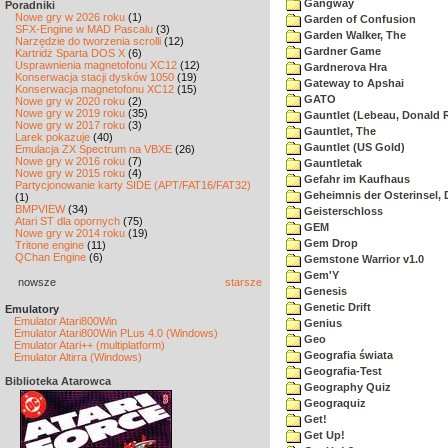
Gangway
Poradniki
Nowe gry w 2026 roku
(1)
Garden of Confusion
SFX-Engine w MAD Pascalu
(3)
Garden Walker, The
Narzędzie do tworzenia scrolli
(12)
Gardner Game
Kartridż Sparta DOS X
(6)
Usprawnienia magnetofonu XC12
(12)
Gardnerova Hra
Konserwacja stacji dysków 1050
(19)
Gateway to Apshai
Konserwacja magnetofonu XC12
(15)
GATO
Nowe gry w 2020 roku
(2)
Nowe gry w 2019 roku
(35)
Gauntlet (Lebeau, Donald R
Nowe gry w 2017 roku
(3)
Gauntlet, The
Larek pokazuje
(40)
Gauntlet (US Gold)
Emulacja ZX Spectrum na VBXE
(26)
Nowe gry w 2016 roku
(7)
Gauntletak
Nowe gry w 2015 roku
(4)
Gefahr im Kaufhaus
Partycjonowanie karty SIDE (APT/FAT16/FAT32)
Geheimnis der Osterinsel, 
(1)
BMPVIEW
(34)
Geisterschloss
Atari ST dla opornych
(75)
GEM
Nowe gry w 2014 roku
(19)
Gem Drop
Tritone engine
(11)
QChan Engine
(6)
Gemstone Warrior v1.0
Gem'Y
nowsze
starsze
Genesis
Genetic Drift
Emulatory
Emulator Atari800Win
Genius
Emulator Atari800Win PLus 4.0 (Windows)
Geo
Emulator Atari++ (multiplatform)
Geografia świata
Emulator Altirra (Windows)
Geografia-Test
Biblioteka Atarowca
Geography Quiz
Geograquiz
Get!
Get Up!