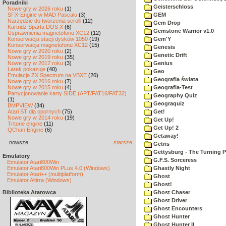
Poradniki
Geisterschloss
Nowe gry w 2026 roku
(1)
SFX-Engine w MAD Pascalu
(3)
GEM
Narzędzie do tworzenia scrolli
(12)
Gem Drop
Kartridż Sparta DOS X
(6)
Gemstone Warrior v1.0
Usprawnienia magnetofonu XC12
(12)
Konserwacja stacji dysków 1050
(19)
Gem'Y
Konserwacja magnetofonu XC12
(15)
Genesis
Nowe gry w 2020 roku
(2)
Genetic Drift
Nowe gry w 2019 roku
(35)
Nowe gry w 2017 roku
(3)
Genius
Larek pokazuje
(40)
Geo
Emulacja ZX Spectrum na VBXE
(26)
Geografia świata
Nowe gry w 2016 roku
(7)
Nowe gry w 2015 roku
(4)
Geografia-Test
Partycjonowanie karty SIDE (APT/FAT16/FAT32)
Geography Quiz
(1)
Geograquiz
BMPVIEW
(34)
Atari ST dla opornych
(75)
Get!
Nowe gry w 2014 roku
(19)
Get Up!
Tritone engine
(11)
Get Up! 2
QChan Engine
(6)
Getaway!
nowsze
starsze
Getris
Gettysburg - The Turning P
Emulatory
G.F.S. Sorceress
Emulator Atari800Win
Emulator Atari800Win PLus 4.0 (Windows)
Ghastly Night
Emulator Atari++ (multiplatform)
Ghost
Emulator Altirra (Windows)
Ghost!
Biblioteka Atarowca
Ghost Chaser
Ghost Driver
Ghost Encounters
Ghost Hunter
Ghost Hunter II