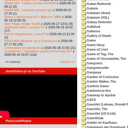
KWAS #40 - zabierzcie Atari Portfolio!
z 2026-06-23
Galaxi Barkonid
08:12 (0)
Galaxia
KWAS #40 - naprawa retrosprzętu
z 2026-06-21
Galaxian (Atari)
17:15 (1)
Sceny z demosceny #7 z Bigerem i MBR
z 2026-
Galaxian (XXL)
06-19 22:08 (0)
Galaxy Defender
Atari Floppy Image Toolkit
z 2026-06-17 13:51 (9)
Gallahad
Spotkanie online z grupą LST
z 2026-06-16 16:32
(17)
Galleons
Recoil zintegrowany z macOS
z 2026-06-13 21:34
Gallery of Death
(5)
Game
KWAS #40 odbędzie się w Katowicach
z 2026-06-
07 17:59 (25)
Game Harry
Commodore po atarowsku
z 2026-05-28 21:50 (21)
Game of Live!
Urządzenie z rekordowo szybką transmisją SIO!
z
Game of Tag, The
2026-05-24 20:57 (116)
Game of Unscramble, The
«« nowsze
starsze »»
Gangsters
Gangstersville
AtariOnline.pl na YouTube
Gangway
Garden of Confusion
Garden Walker, The
Gardner Game
Gardnerova Hra
Gateway to Apshai
GATO
Gauntlet (Lebeau, Donald R
Gauntlet, The
Gauntlet (US Gold)
Gauntletak
Pomocnik/Helper
Gefahr im Kaufhaus
Geheimnis der Osterinsel, 