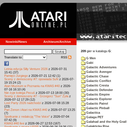
Nowinki/News
Archiwum/Archive
209
gier w katalogu
G
:
Translate to
RSS
G Men
Gabi
Galactic Adventures
Letnia edycja Silly Venture 2026
z 2026-07-31
Galactic Avenger
15:41 (37)
Pamięci Jurgiego
z 2026-07-21 12:42 (1)
Galactic Chase
Sceny z demosceny #7: opowiada SuN
z 2026-07-
Galactic Conflict
19 15:24 (2)
Galactic Cresta
Atari Muzeum w Poznaniu na KWAS #40
z 2026-
07-16 16:10 (4)
Galactic Defender
Nie żyje kolega Pecuś
z 2026-07-13 18:00 (30)
Galactic Empire
Sceny z demosceny #7 - Grzegorz "Sun" Żyła
z
Galactic Explorer
2026-07-12 17:29 (12)
Lost Party 2026 nadchodzi
z 2026-07-08 15:28
Galactic Patrol
(23)
Galactic Pinball
Pan Zenon i Atari na KWAS #40
z 2026-07-07 13:25
Galactica
(7)
Spotkanie z redakcją "The Voice"
z 2026-07-04
Galaga PET
07:42 (9)
Galahad and the Holy Grail
KWAS #40 live
z 2026-06-27 12:53 (167)
Galakticka Rise
Spotkanie z grupą USSR
z 2026-06-26 19:36 (11)