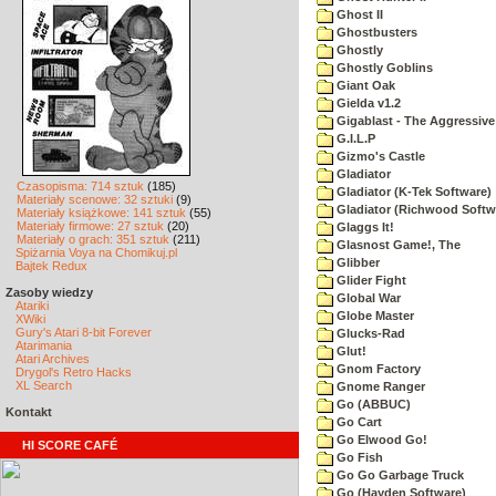
Ghost II
Ghostbusters
Ghostly
Ghostly Goblins
Giant Oak
Gielda v1.2
Gigablast - The Aggressive
G.I.L.P
Gizmo's Castle
Gladiator
Czasopisma: 714 sztuk
(185)
Gladiator (K-Tek Software)
Materiały scenowe: 32 sztuki
(9)
Gladiator (Richwood Softw
Materiały książkowe: 141 sztuk
(55)
Materiały firmowe: 27 sztuk
(20)
Glaggs It!
Materiały o grach: 351 sztuk
(211)
Glasnost Game!, The
Spiżarnia Voya na Chomikuj.pl
Glibber
Bajtek Redux
Glider Fight
Zasoby wiedzy
Global War
Atariki
Globe Master
XWiki
Gury's Atari 8-bit Forever
Glucks-Rad
Atarimania
Glut!
Atari Archives
Gnom Factory
Drygol's Retro Hacks
XL Search
Gnome Ranger
Go (ABBUC)
Kontakt
Go Cart
Go Elwood Go!
HI SCORE CAFÉ
Go Fish
Go Go Garbage Truck
Go (Hayden Software)