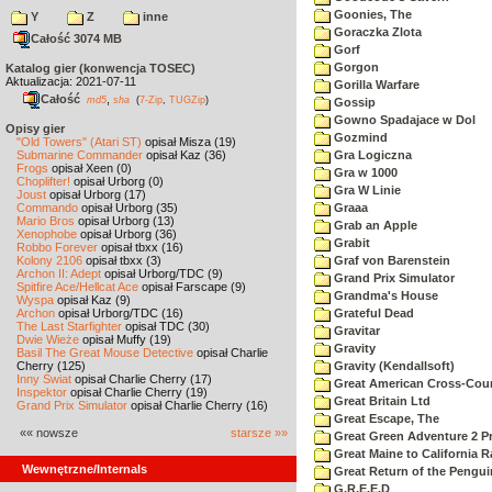
Goonies, The
Y
Z
inne
Goraczka Zlota
Całość 3074 MB
Gorf
Gorgon
Katalog gier (konwencja TOSEC)
Aktualizacja: 2021-07-11
Gorilla Warfare
Całość
,
md5
sha
(
7-Zip
,
TUGZip
)
Gossip
Gowno Spadajace w Dol
Opisy gier
Gozmind
"Old Towers" (Atari ST)
opisał Misza (19)
Submarine Commander
opisał Kaz (36)
Gra Logiczna
Frogs
opisał Xeen (0)
Gra w 1000
Choplifter!
opisał Urborg (0)
Gra W Linie
Joust
opisał Urborg (17)
Commando
opisał Urborg (35)
Graaa
Mario Bros
opisał Urborg (13)
Grab an Apple
Xenophobe
opisał Urborg (36)
Grabit
Robbo Forever
opisał tbxx (16)
Kolony 2106
opisał tbxx (3)
Graf von Barenstein
Archon II: Adept
opisał Urborg/TDC (9)
Grand Prix Simulator
Spitfire Ace/Hellcat Ace
opisał Farscape (9)
Grandma's House
Wyspa
opisał Kaz (9)
Archon
opisał Urborg/TDC (16)
Grateful Dead
The Last Starfighter
opisał TDC (30)
Gravitar
Dwie Wieże
opisał Muffy (19)
Gravity
Basil The Great Mouse Detective
opisał Charlie
Cherry (125)
Gravity (Kendallsoft)
Inny Świat
opisał Charlie Cherry (17)
Great American Cross-Coun
Inspektor
opisał Charlie Cherry (19)
Great Britain Ltd
Grand Prix Simulator
opisał Charlie Cherry (16)
Great Escape, The
«« nowsze
starsze »»
Great Green Adventure 2 P
Great Maine to California R
Wewnętrzne/Internals
Great Return of the Pengui
G.R.E.E.D