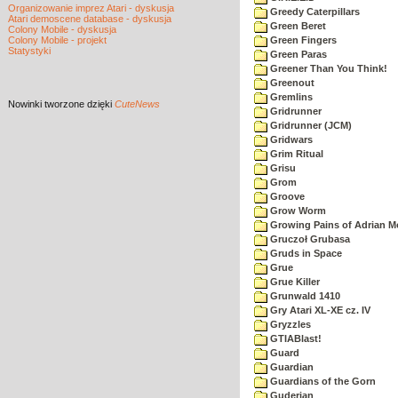
Organizowanie imprez Atari - dyskusja
Greedy Caterpillars
Atari demoscene database - dyskusja
Green Beret
Colony Mobile - dyskusja
Colony Mobile - projekt
Green Fingers
Statystyki
Green Paras
Greener Than You Think!
Greenout
Gremlins
Nowinki
tworzone dzięki
CuteNews
Gridrunner
Gridrunner (JCM)
Gridwars
Grim Ritual
Grisu
Grom
Groove
Grow Worm
Growing Pains of Adrian M
Gruczoł Grubasa
Gruds in Space
Grue
Grue Killer
Grunwald 1410
Gry Atari XL-XE cz. IV
Gryzzles
GTIABlast!
Guard
Guardian
Guardians of the Gorn
Guderian