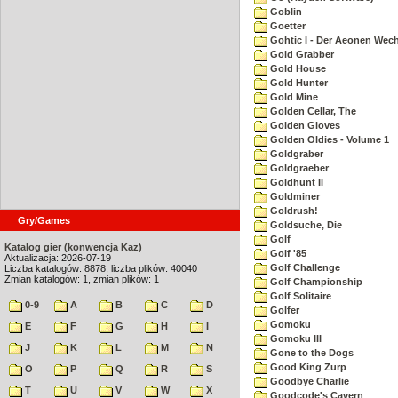
Goblin
Goetter
Gohtic I - Der Aeonen Wec
Gold Grabber
Gold House
Gold Hunter
Gold Mine
Golden Cellar, The
Golden Gloves
Golden Oldies - Volume 1
Goldgraber
Goldgraeber
Goldhunt II
Goldminer
Goldrush!
Gry/Games
Goldsuche, Die
Golf
Katalog gier (konwencja Kaz)
Golf '85
Aktualizacja: 2026-07-19
Golf Challenge
Liczba katalogów: 8878, liczba plików: 40040
Zmian katalogów: 1, zmian plików: 1
Golf Championship
Golf Solitaire
0-9
A
B
C
D
Golfer
Gomoku
E
F
G
H
I
Gomoku III
J
K
L
M
N
Gone to the Dogs
Good King Zurp
O
P
Q
R
S
Goodbye Charlie
T
U
V
W
X
Goodcode's Cavern