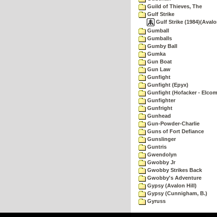
Guild of Thieves, The
Gulf Strike
Gulf Strike (1984)(Avalon
Gumball
Gumballs
Gumby Ball
Gumka
Gun Boat
Gun Law
Gunfight
Gunfight (Epyx)
Gunfight (Hofacker - Elcom
Gunfighter
Gunfright
Gunhead
Gun-Powder-Charlie
Guns of Fort Defiance
Gunslinger
Guntris
Gwendolyn
Gwobby Jr
Gwobby Strikes Back
Gwobby's Adventure
Gypsy (Avalon Hill)
Gypsy (Cunnigham, B.)
Gyruss