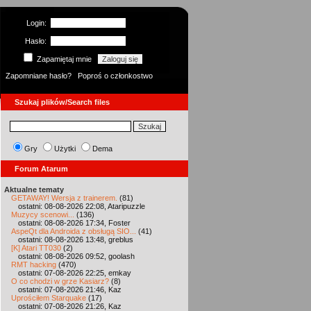
Login:
Hasło:
Zapamiętaj mnie
Zapomniane hasło?
Poproś o członkostwo
Szukaj plików/Search files
Gry
Użytki
Dema
Forum Atarum
Aktualne tematy
GETAWAY! Wersja z trainerem.
(81)
ostatni: 08-08-2026 22:08, Ataripuzzle
Muzycy scenowi...
(136)
ostatni: 08-08-2026 17:34, Foster
AspeQt dla Androida z obsługą SIO...
(41)
ostatni: 08-08-2026 13:48, greblus
[K] Atari TT030
(2)
ostatni: 08-08-2026 09:52, goolash
RMT hacking
(470)
ostatni: 07-08-2026 22:25, emkay
O co chodzi w grze Kasiarz?
(8)
ostatni: 07-08-2026 21:46, Kaz
Uprościłem Starquake
(17)
ostatni: 07-08-2026 21:26, Kaz