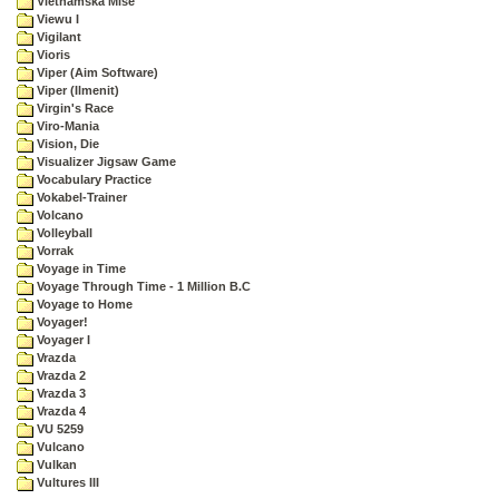
Vietnamska Mise
Viewu I
Vigilant
Vioris
Viper (Aim Software)
Viper (Ilmenit)
Virgin's Race
Viro-Mania
Vision, Die
Visualizer Jigsaw Game
Vocabulary Practice
Vokabel-Trainer
Volcano
Volleyball
Vorrak
Voyage in Time
Voyage Through Time - 1 Million B.C
Voyage to Home
Voyager!
Voyager I
Vrazda
Vrazda 2
Vrazda 3
Vrazda 4
VU 5259
Vulcano
Vulkan
Vultures III