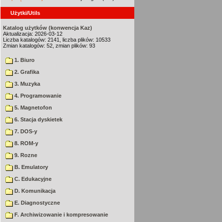
Użytki/Utils
Katalog użytków (konwencja Kaz)
Aktualizacja: 2026-03-12
Liczba katalogów: 2141, liczba plików: 10533
Zmian katalogów: 52, zmian plików: 93
1. Biuro
2. Grafika
3. Muzyka
4. Programowanie
5. Magnetofon
6. Stacja dyskietek
7. DOS-y
8. ROM-y
9. Rozne
B. Emulatory
C. Edukacyjne
D. Komunikacja
E. Diagnostyczne
F. Archiwizowanie i kompresowanie