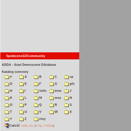
Społeczność/Community
ADDA - Atari Demoscene DAtabase
Katalog scenowy
#
A
B
C
cp
D
E
F
G
gfx
H
I
!info
inne
J
K
L
M
msx
N
O
P
Q
R
S
T
U
V
W
X
Y
Z
ziny
Całość
,
md5
sha
(
7-Zip
,
TUGZip
)