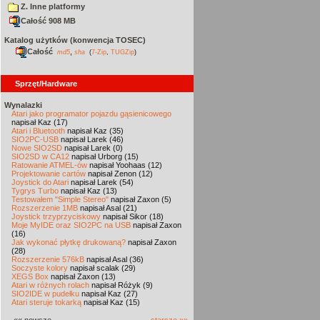
Z. Inne platformy
Całość 908 MB
Katalog użytków (konwencja TOSEC)
Całość
,
md5
sha
(
7-Zip
,
TUGZip
)
Sprzęt/Hardware
Wynalazki
Atari jako programator pojazdu gąsienicowego
napisał Kaz (17)
Atari i Bluetooth
napisał Kaz (35)
SIO2PC-USB
napisał Larek (46)
Nowe SIO2SD
napisał Larek (0)
SIO2SD w CA12
napisał Urborg (15)
Ratowanie ATMEL-ów
napisał Yoohaas (12)
Projektowanie cartów
napisał Zenon (12)
Joystick do Atari
napisał Larek (54)
Tygrys Turbo
napisał Kaz (13)
Testowałem "Simple Stereo"
napisał Zaxon (5)
Rozszerzenie 1MB
napisał Asal (21)
Joystick trzyprzyciskowy
napisał Sikor (18)
Moje MyIDE oraz SIO2PC na USB
napisał Zaxon
(16)
Jak wykonać płytkę drukowaną?
napisał Zaxon
(28)
Rozszerzenie 576kB
napisał Asal (36)
Soczyste kolory
napisał scalak (29)
XEGS Box
napisał Zaxon (13)
Atari w różnych rolach
napisał Różyk (9)
SIO2IDE w pudełku
napisał Kaz (27)
Atari steruje tokarką
napisał Kaz (15)