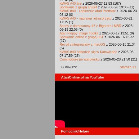
KWAS #40 live
z 2026-06-27 12:53 (167)
Spotkanie z grupą USSR
z 2026-06-26 19:36 (11)
KWAS #40 - zabierzcie Atari Portfolio!
z 2026-06-23
08:12 (0)
KWAS #40 - naprawa retrosprzętu
z 2026-06-21
17:15 (1)
Sceny z demosceny #7 z Bigerem i MBR
z 2026-
06-19 22:08 (0)
Atari Floppy Image Toolkit
z 2026-06-17 13:51 (9)
Spotkanie online z grupą LST
z 2026-06-16 16:32
(17)
Recoil zintegrowany z macOS
z 2026-06-13 21:34
(5)
KWAS #40 odbędzie się w Katowicach
z 2026-06-
07 17:59 (25)
Commodore po atarowsku
z 2026-05-28 21:50 (21)
«« nowsze
starsze »»
AtariOnline.pl na YouTube
Pomocnik/Helper