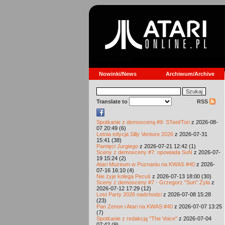
Nowinki/News
Archiwum/Archive
Translate to
RSS
Spotkanie z demosceną #9: STeel/Tori
z 2026-08-
07 20:49 (6)
Letnia edycja Silly Venture 2026
z 2026-07-31
15:41 (38)
Pamięci Jurgiego
z 2026-07-21 12:42 (1)
Sceny z demosceny #7: opowiada SuN
z 2026-07-
19 15:24 (2)
Atari Muzeum w Poznaniu na KWAS #40
z 2026-
07-16 16:10 (4)
Nie żyje kolega Pecuś
z 2026-07-13 18:00 (30)
Sceny z demosceny #7 - Grzegorz "Sun" Żyła
z
2026-07-12 17:29 (12)
Lost Party 2026 nadchodzi
z 2026-07-08 15:28
(23)
Pan Zenon i Atari na KWAS #40
z 2026-07-07 13:25
(7)
Spotkanie z redakcją "The Voice"
z 2026-07-04
07:42 (9)