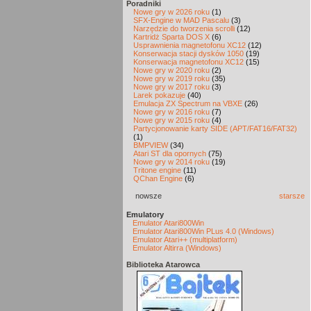
Poradniki
Nowe gry w 2026 roku
(1)
SFX-Engine w MAD Pascalu
(3)
Narzędzie do tworzenia scrolli
(12)
Kartridż Sparta DOS X
(6)
Usprawnienia magnetofonu XC12
(12)
Konserwacja stacji dysków 1050
(19)
Konserwacja magnetofonu XC12
(15)
Nowe gry w 2020 roku
(2)
Nowe gry w 2019 roku
(35)
Nowe gry w 2017 roku
(3)
Larek pokazuje
(40)
Emulacja ZX Spectrum na VBXE
(26)
Nowe gry w 2016 roku
(7)
Nowe gry w 2015 roku
(4)
Partycjonowanie karty SIDE (APT/FAT16/FAT32)
(1)
BMPVIEW
(34)
Atari ST dla opornych
(75)
Nowe gry w 2014 roku
(19)
Tritone engine
(11)
QChan Engine
(6)
nowsze
starsze
Emulatory
Emulator Atari800Win
Emulator Atari800Win PLus 4.0 (Windows)
Emulator Atari++ (multiplatform)
Emulator Altirra (Windows)
Biblioteka Atarowca