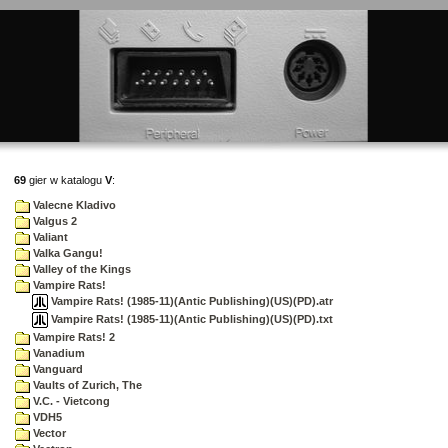
69
gier w katalogu
V
:
Valecne Kladivo
Valgus 2
Valiant
Valka Gangu!
Valley of the Kings
Vampire Rats!
Vampire Rats! (1985-11)(Antic Publishing)(US)(PD).atr
Vampire Rats! (1985-11)(Antic Publishing)(US)(PD).txt
Vampire Rats! 2
Vanadium
Vanguard
Vaults of Zurich, The
V.C. - Vietcong
VDH5
Vector