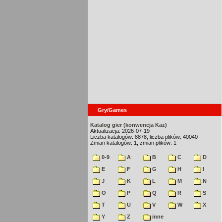
Gry/Games
Katalog gier (konwencja Kaz)
Aktualizacja: 2026-07-19
Liczba katalogów: 8878, liczba plików: 40040
Zmian katalogów: 1, zmian plików: 1
0-9
A
B
C
D
E
F
G
H
I
J
K
L
M
N
O
P
Q
R
S
T
U
V
W
X
Y
Z
inne