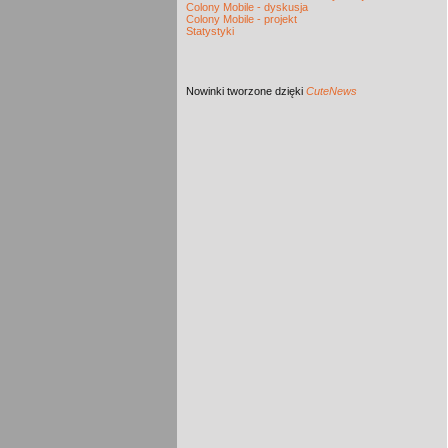
Colony Mobile - dyskusja
Colony Mobile - projekt
Statystyki
Nowinki
tworzone dzięki
CuteNews