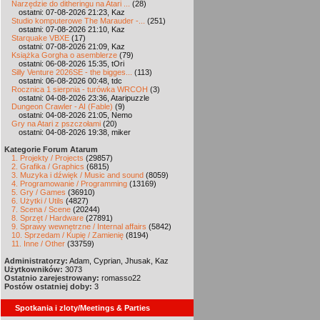
Narzędzie do ditheringu na Atari ...
(28)
ostatni: 07-08-2026 21:23, Kaz
Studio komputerowe The Marauder -...
(251)
ostatni: 07-08-2026 21:10, Kaz
Starquake VBXE
(17)
ostatni: 07-08-2026 21:09, Kaz
Książka Gorgha o asemblerze
(79)
ostatni: 06-08-2026 15:35, tOri
Silly Venture 2026SE - the bigges...
(113)
ostatni: 06-08-2026 00:48, tdc
Rocznica 1 sierpnia - turówka WRCOH
(3)
ostatni: 04-08-2026 23:36, Ataripuzzle
Dungeon Crawler - AI (Fable)
(9)
ostatni: 04-08-2026 21:05, Nemo
Gry na Atari z pszczołami
(20)
ostatni: 04-08-2026 19:38, miker
Kategorie Forum Atarum
1. Projekty / Projects
(29857)
2. Grafika / Graphics
(6815)
3. Muzyka i dźwięk / Music and sound
(8059)
4. Programowanie / Programming
(13169)
5. Gry / Games
(36910)
6. Użytki / Utils
(4827)
7. Scena / Scene
(20244)
8. Sprzęt / Hardware
(27891)
9. Sprawy wewnętrzne / Internal affairs
(5842)
10. Sprzedam / Kupię / Zamienię
(8194)
11. Inne / Other
(33759)
Administratorzy:
Adam, Cyprian, Jhusak, Kaz
Użytkowników:
3073
Ostatnio zarejestrowany:
romasso22
Postów ostatniej doby:
3
Spotkania i zloty/Meetings & Parties