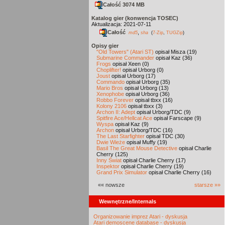
Całość 3074 MB
Katalog gier (konwencja TOSEC)
Aktualizacja: 2021-07-11
Całość
,
md5
sha
(
7-Zip
,
TUGZip
)
Opisy gier
"Old Towers" (Atari ST)
opisał Misza (19)
Submarine Commander
opisał Kaz (36)
Frogs
opisał Xeen (0)
Choplifter!
opisał Urborg (0)
Joust
opisał Urborg (17)
Commando
opisał Urborg (35)
Mario Bros
opisał Urborg (13)
Xenophobe
opisał Urborg (36)
Robbo Forever
opisał tbxx (16)
Kolony 2106
opisał tbxx (3)
Archon II: Adept
opisał Urborg/TDC (9)
Spitfire Ace/Hellcat Ace
opisał Farscape (9)
Wyspa
opisał Kaz (9)
Archon
opisał Urborg/TDC (16)
The Last Starfighter
opisał TDC (30)
Dwie Wieże
opisał Muffy (19)
Basil The Great Mouse Detective
opisał Charlie
Cherry (125)
Inny Świat
opisał Charlie Cherry (17)
Inspektor
opisał Charlie Cherry (19)
Grand Prix Simulator
opisał Charlie Cherry (16)
«« nowsze
starsze »»
Wewnętrzne/Internals
Organizowanie imprez Atari - dyskusja
Atari demoscene database - dyskusja