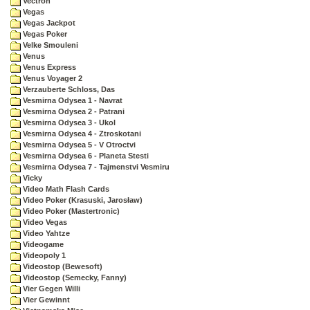
Vectron
Vegas
Vegas Jackpot
Vegas Poker
Velke Smouleni
Venus
Venus Express
Venus Voyager 2
Verzauberte Schloss, Das
Vesmirna Odysea 1 - Navrat
Vesmirna Odysea 2 - Patrani
Vesmirna Odysea 3 - Ukol
Vesmirna Odysea 4 - Ztroskotani
Vesmirna Odysea 5 - V Otroctvi
Vesmirna Odysea 6 - Planeta Stesti
Vesmirna Odysea 7 - Tajmenstvi Vesmiru
Vicky
Video Math Flash Cards
Video Poker (Krasuski, Jarosław)
Video Poker (Mastertronic)
Video Vegas
Video Yahtze
Videogame
Videopoly 1
Videostop (Bewesoft)
Videostop (Semecky, Fanny)
Vier Gegen Willi
Vier Gewinnt