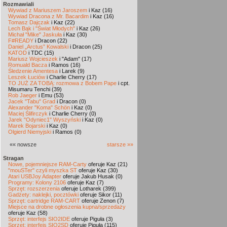
Rozmawiali
Wywiad z Mariuszem Jaroszem
i Kaz (16)
Wywiad Dracona z Mr. Bacardim
i Kaz (16)
Tomasz Dajczak
i Kaz (22)
Lech Bąk i "Świat Młodych"
i Kaz (26)
Michał "Mike" Jaskuła
i Kaz (30)
F#READY
i Dracon (22)
Daniel „Arctus” Kowalski
i Dracon (25)
KATOD
i TDC (15)
Mariusz Wojcieszek
i "Adam" (17)
Romuald Bacza
i Ramos (16)
Śledzenie Amentesa
i Larek (9)
Leszek Łuciów
i Charlie Cherry (17)
TO JUŻ ZA TOBĄ: rozmowa z Bobem Pape
i cpt.
Misumaru Tenchi (39)
Rob Jaeger
i Emu (53)
Jacek "Tabu" Grad
i Dracon (0)
Alexander "Koma" Schön
i Kaz (0)
Maciej Ślifirczyk
i Charlie Cherry (0)
Jarek "Odyniec1" Wyszyński
i Kaz (0)
Marek Bojarski
i Kaz (0)
Olgierd Niemyjski
i Ramos (0)
«« nowsze
starsze »»
Stragan
Nowe, pojemniejsze RAM-Carty
oferuje Kaz (21)
"mouSTer" czyli myszka ST
oferuje Kaz (30)
Atari USBJoy Adapter
oferuje Jakub Husak (0)
Programy: Kolony 2106
oferuje Kaz (7)
Sprzęt: rozszerzenia
oferuje Lotharek (399)
Gadżety: naklejki, pocztówki
oferuje Sikor (11)
Sprzęt: cartridge RAM-CART
oferuje Zenon (7)
Miejsce na drobne ogłoszenia kupna/sprzedaży
oferuje Kaz (58)
Sprzęt: interfejs SIO2IDE
oferuje Piguła (3)
Sprzęt: interfejs SIO2SD
oferuje Piguła (115)