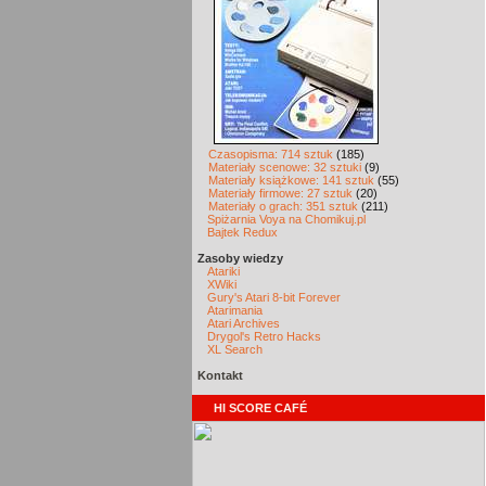
Czasopisma: 714 sztuk
(185)
Materiały scenowe: 32 sztuki
(9)
Materiały książkowe: 141 sztuk
(55)
Materiały firmowe: 27 sztuk
(20)
Materiały o grach: 351 sztuk
(211)
Spiżarnia Voya na Chomikuj.pl
Bajtek Redux
Zasoby wiedzy
Atariki
XWiki
Gury's Atari 8-bit Forever
Atarimania
Atari Archives
Drygol's Retro Hacks
XL Search
Kontakt
HI SCORE CAFÉ