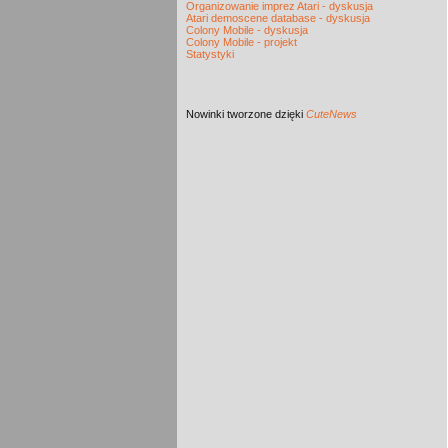
Organizowanie imprez Atari - dyskusja
Atari demoscene database - dyskusja
Colony Mobile - dyskusja
Colony Mobile - projekt
Statystyki
Nowinki
tworzone dzięki
CuteNews