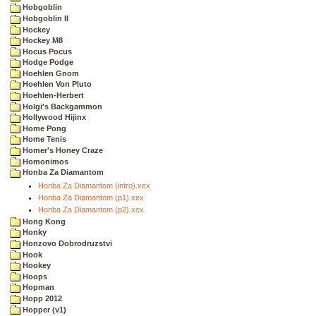
Hobgoblin
Hobgoblin II
Hockey
Hockey M8
Hocus Pocus
Hodge Podge
Hoehlen Gnom
Hoehlen Von Pluto
Hoehlen-Herbert
Holgi's Backgammon
Hollywood Hijinx
Home Pong
Home Tenis
Homer's Honey Craze
Homonimos
Honba Za Diamantom
Honba Za Diamantom (intro).xex
Honba Za Diamantom (p1).xex
Honba Za Diamantom (p2).xex
Hong Kong
Honky
Honzovo Dobrodruzstvi
Hook
Hookey
Hoops
Hopman
Hopp 2012
Hopper (v1)