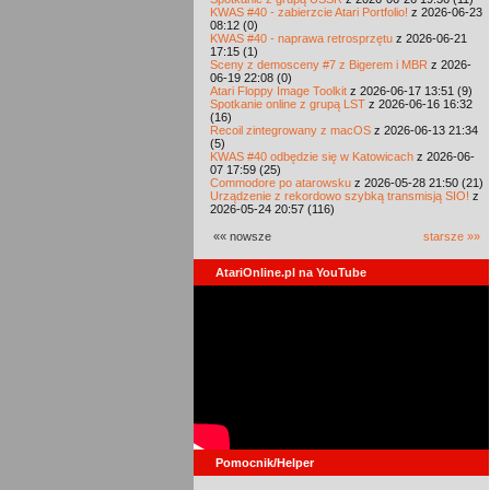
KWAS #40 - zabierzcie Atari Portfolio!
z 2026-06-23
08:12 (0)
KWAS #40 - naprawa retrosprzętu
z 2026-06-21
17:15 (1)
Sceny z demosceny #7 z Bigerem i MBR
z 2026-
06-19 22:08 (0)
Atari Floppy Image Toolkit
z 2026-06-17 13:51 (9)
Spotkanie online z grupą LST
z 2026-06-16 16:32
(16)
Recoil zintegrowany z macOS
z 2026-06-13 21:34
(5)
KWAS #40 odbędzie się w Katowicach
z 2026-06-
07 17:59 (25)
Commodore po atarowsku
z 2026-05-28 21:50 (21)
Urządzenie z rekordowo szybką transmisją SIO!
z
2026-05-24 20:57 (116)
«« nowsze
starsze »»
AtariOnline.pl na YouTube
Pomocnik/Helper