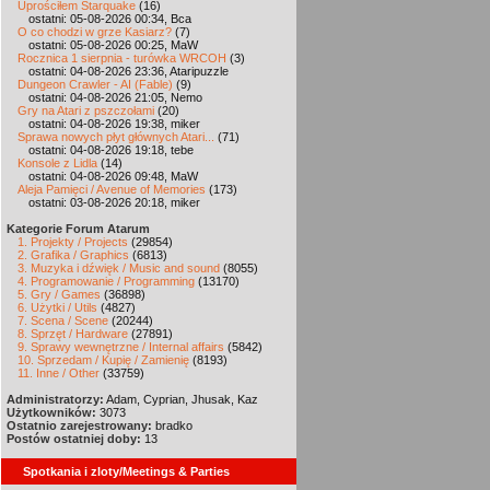
Uprościłem Starquake
(16)
ostatni: 05-08-2026 00:34, Bca
O co chodzi w grze Kasiarz?
(7)
ostatni: 05-08-2026 00:25, MaW
Rocznica 1 sierpnia - turówka WRCOH
(3)
ostatni: 04-08-2026 23:36, Ataripuzzle
Dungeon Crawler - AI (Fable)
(9)
ostatni: 04-08-2026 21:05, Nemo
Gry na Atari z pszczołami
(20)
ostatni: 04-08-2026 19:38, miker
Sprawa nowych płyt głównych Atari...
(71)
ostatni: 04-08-2026 19:18, tebe
Konsole z Lidla
(14)
ostatni: 04-08-2026 09:48, MaW
Aleja Pamięci / Avenue of Memories
(173)
ostatni: 03-08-2026 20:18, miker
Kategorie Forum Atarum
1. Projekty / Projects
(29854)
2. Grafika / Graphics
(6813)
3. Muzyka i dźwięk / Music and sound
(8055)
4. Programowanie / Programming
(13170)
5. Gry / Games
(36898)
6. Użytki / Utils
(4827)
7. Scena / Scene
(20244)
8. Sprzęt / Hardware
(27891)
9. Sprawy wewnętrzne / Internal affairs
(5842)
10. Sprzedam / Kupię / Zamienię
(8193)
11. Inne / Other
(33759)
Administratorzy:
Adam, Cyprian, Jhusak, Kaz
Użytkowników:
3073
Ostatnio zarejestrowany:
bradko
Postów ostatniej doby:
13
Spotkania i zloty/Meetings & Parties