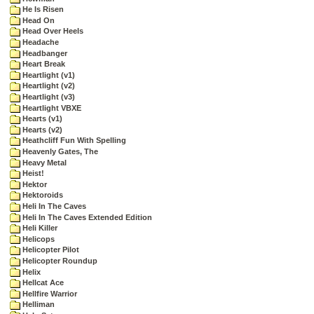
He Is Risen
Head On
Head Over Heels
Headache
Headbanger
Heart Break
Heartlight (v1)
Heartlight (v2)
Heartlight (v3)
Heartlight VBXE
Hearts (v1)
Hearts (v2)
Heathcliff Fun With Spelling
Heavenly Gates, The
Heavy Metal
Heist!
Hektor
Hektoroids
Heli In The Caves
Heli In The Caves Extended Edition
Heli Killer
Helicops
Helicopter Pilot
Helicopter Roundup
Helix
Hellcat Ace
Hellfire Warrior
Helliman