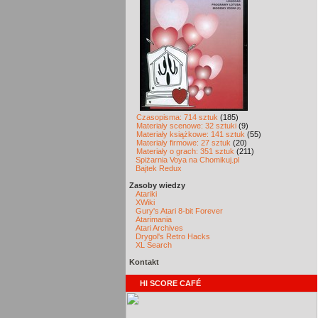
Czasopisma: 714 sztuk
(185)
Materiały scenowe: 32 sztuki
(9)
Materiały książkowe: 141 sztuk
(55)
Materiały firmowe: 27 sztuk
(20)
Materiały o grach: 351 sztuk
(211)
Spiżarnia Voya na Chomikuj.pl
Bajtek Redux
Zasoby wiedzy
Atariki
XWiki
Gury's Atari 8-bit Forever
Atarimania
Atari Archives
Drygol's Retro Hacks
XL Search
Kontakt
HI SCORE CAFÉ