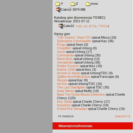
Y
Z
inne
Całość 3074 MB
Katalog gier (konwencja TOSEC)
Aktualizacja: 2021-07-11
Całość
,
md5
sha
(
7-Zip
,
TUGZip
)
Opisy gier
"Old Towers" (Atari ST)
opisał Misza (19)
Submarine Commander
opisał Kaz (36)
Frogs
opisał Xeen (0)
Choplifter!
opisał Urborg (0)
Joust
opisał Urborg (17)
Commando
opisał Urborg (35)
Mario Bros
opisał Urborg (13)
Xenophobe
opisał Urborg (36)
Robbo Forever
opisał tbxx (16)
Kolony 2106
opisał tbxx (3)
Archon II: Adept
opisał Urborg/TDC (9)
Spitfire Ace/Hellcat Ace
opisał Farscape (9)
Wyspa
opisał Kaz (9)
Archon
opisał Urborg/TDC (16)
The Last Starfighter
opisał TDC (30)
Dwie Wieże
opisał Muffy (19)
Basil The Great Mouse Detective
opisał Charlie
Cherry (125)
Inny Świat
opisał Charlie Cherry (17)
Inspektor
opisał Charlie Cherry (19)
Grand Prix Simulator
opisał Charlie Cherry (16)
«« nowsze
starsze »»
Wewnętrzne/Internals