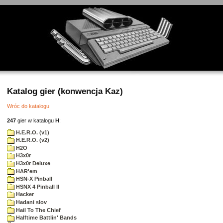
Katalog gier (konwencja Kaz)
Wróc do katalogu
247
gier w katalogu
H
:
H.E.R.O. (v1)
H.E.R.O. (v2)
H2O
H3x0r
H3x0r Deluxe
HAR'em
HSN-X Pinball
HSNX 4 Pinball II
Hacker
Hadani slov
Hail To The Chief
Halftime Battlin' Bands