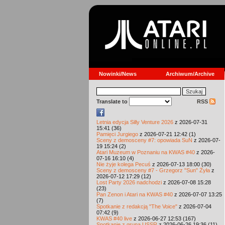
Nowinki/News
Archiwum/Archive
Translate to
RSS
Letnia edycja Silly Venture 2026
z 2026-07-31
15:41 (36)
Pamięci Jurgiego
z 2026-07-21 12:42 (1)
Sceny z demosceny #7: opowiada SuN
z 2026-07-
19 15:24 (2)
Atari Muzeum w Poznaniu na KWAS #40
z 2026-
07-16 16:10 (4)
Nie żyje kolega Pecuś
z 2026-07-13 18:00 (30)
Sceny z demosceny #7 - Grzegorz "Sun" Żyła
z
2026-07-12 17:29 (12)
Lost Party 2026 nadchodzi
z 2026-07-08 15:28
(23)
Pan Zenon i Atari na KWAS #40
z 2026-07-07 13:25
(7)
Spotkanie z redakcją "The Voice"
z 2026-07-04
07:42 (9)
KWAS #40 live
z 2026-06-27 12:53 (167)
Spotkanie z grupą USSR
z 2026-06-26 19:36 (11)