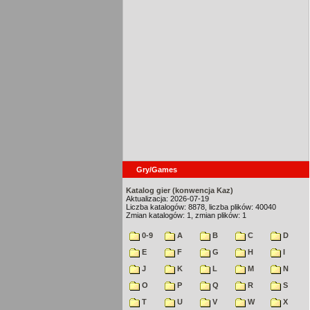
Gry/Games
Katalog gier (konwencja Kaz)
Aktualizacja: 2026-07-19
Liczba katalogów: 8878, liczba plików: 40040
Zmian katalogów: 1, zmian plików: 1
0-9
A
B
C
D
E
F
G
H
I
J
K
L
M
N
O
P
Q
R
S
T
U
V
W
X