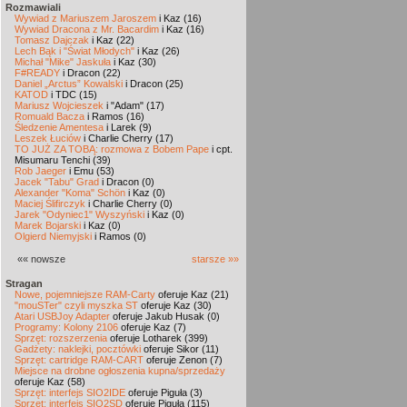
Rozmawiali
Wywiad z Mariuszem Jaroszem
i Kaz (16)
Wywiad Dracona z Mr. Bacardim
i Kaz (16)
Tomasz Dajczak
i Kaz (22)
Lech Bąk i "Świat Młodych"
i Kaz (26)
Michał "Mike" Jaskuła
i Kaz (30)
F#READY
i Dracon (22)
Daniel „Arctus” Kowalski
i Dracon (25)
KATOD
i TDC (15)
Mariusz Wojcieszek
i "Adam" (17)
Romuald Bacza
i Ramos (16)
Śledzenie Amentesa
i Larek (9)
Leszek Łuciów
i Charlie Cherry (17)
TO JUŻ ZA TOBĄ: rozmowa z Bobem Pape
i cpt.
Misumaru Tenchi (39)
Rob Jaeger
i Emu (53)
Jacek "Tabu" Grad
i Dracon (0)
Alexander "Koma" Schön
i Kaz (0)
Maciej Ślifirczyk
i Charlie Cherry (0)
Jarek "Odyniec1" Wyszyński
i Kaz (0)
Marek Bojarski
i Kaz (0)
Olgierd Niemyjski
i Ramos (0)
«« nowsze
starsze »»
Stragan
Nowe, pojemniejsze RAM-Carty
oferuje Kaz (21)
"mouSTer" czyli myszka ST
oferuje Kaz (30)
Atari USBJoy Adapter
oferuje Jakub Husak (0)
Programy: Kolony 2106
oferuje Kaz (7)
Sprzęt: rozszerzenia
oferuje Lotharek (399)
Gadżety: naklejki, pocztówki
oferuje Sikor (11)
Sprzęt: cartridge RAM-CART
oferuje Zenon (7)
Miejsce na drobne ogłoszenia kupna/sprzedaży
oferuje Kaz (58)
Sprzęt: interfejs SIO2IDE
oferuje Piguła (3)
Sprzęt: interfejs SIO2SD
oferuje Piguła (115)