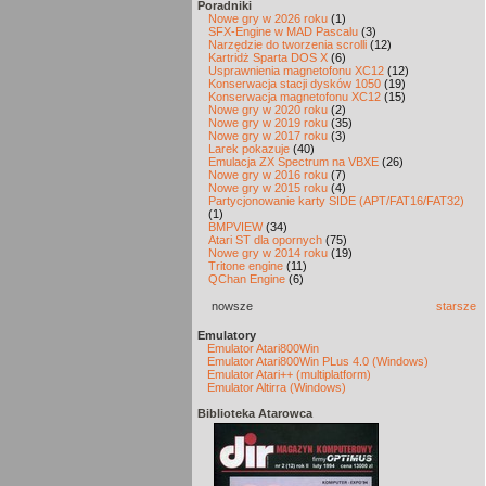
Poradniki
Nowe gry w 2026 roku
(1)
SFX-Engine w MAD Pascalu
(3)
Narzędzie do tworzenia scrolli
(12)
Kartridż Sparta DOS X
(6)
Usprawnienia magnetofonu XC12
(12)
Konserwacja stacji dysków 1050
(19)
Konserwacja magnetofonu XC12
(15)
Nowe gry w 2020 roku
(2)
Nowe gry w 2019 roku
(35)
Nowe gry w 2017 roku
(3)
Larek pokazuje
(40)
Emulacja ZX Spectrum na VBXE
(26)
Nowe gry w 2016 roku
(7)
Nowe gry w 2015 roku
(4)
Partycjonowanie karty SIDE (APT/FAT16/FAT32)
(1)
BMPVIEW
(34)
Atari ST dla opornych
(75)
Nowe gry w 2014 roku
(19)
Tritone engine
(11)
QChan Engine
(6)
nowsze
starsze
Emulatory
Emulator Atari800Win
Emulator Atari800Win PLus 4.0 (Windows)
Emulator Atari++ (multiplatform)
Emulator Altirra (Windows)
Biblioteka Atarowca