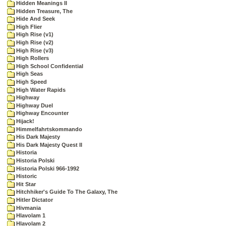
Hidden Meanings II
Hidden Treasure, The
Hide And Seek
High Flier
High Rise (v1)
High Rise (v2)
High Rise (v3)
High Rollers
High School Confidential
High Seas
High Speed
High Water Rapids
Highway
Highway Duel
Highway Encounter
Hijack!
Himmelfahrtskommando
His Dark Majesty
His Dark Majesty Quest II
Historia
Historia Polski
Historia Polski 966-1992
Historic
Hit Star
Hitchhiker's Guide To The Galaxy, The
Hitler Dictator
Hivmania
Hlavolam 1
Hlavolam 2