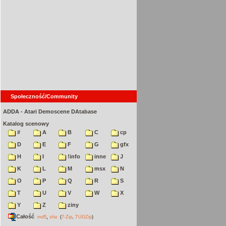
Społeczność/Community
ADDA - Atari Demoscene DAtabase
Katalog scenowy
#
A
B
C
cp
D
E
F
G
gfx
H
I
!info
inne
J
K
L
M
msx
N
O
P
Q
R
S
T
U
V
W
X
Y
Z
ziny
Całość
,
md5
sha
(
7-Zip
,
TUGZip
)