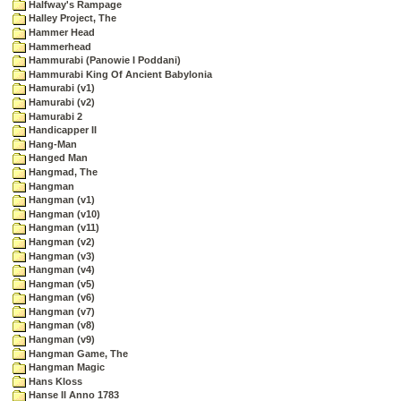
Halfway's Rampage
Halley Project, The
Hammer Head
Hammerhead
Hammurabi (Panowie I Poddani)
Hammurabi King Of Ancient Babylonia
Hamurabi (v1)
Hamurabi (v2)
Hamurabi 2
Handicapper II
Hang-Man
Hanged Man
Hangmad, The
Hangman
Hangman (v1)
Hangman (v10)
Hangman (v11)
Hangman (v2)
Hangman (v3)
Hangman (v4)
Hangman (v5)
Hangman (v6)
Hangman (v7)
Hangman (v8)
Hangman (v9)
Hangman Game, The
Hangman Magic
Hans Kloss
Hanse II Anno 1783