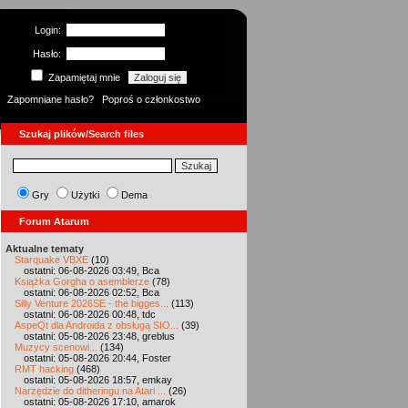
Login:
Hasło:
Zapamiętaj mnie
Zapomniane hasło?
Poproś o członkostwo
Szukaj plików/Search files
Gry
Użytki
Dema
Forum Atarum
Aktualne tematy
Starquake VBXE
(10)
ostatni: 06-08-2026 03:49, Bca
Książka Gorgha o asemblerze
(78)
ostatni: 06-08-2026 02:52, Bca
Silly Venture 2026SE - the bigges...
(113)
ostatni: 06-08-2026 00:48, tdc
AspeQt dla Androida z obsługą SIO...
(39)
ostatni: 05-08-2026 23:48, greblus
Muzycy scenowi...
(134)
ostatni: 05-08-2026 20:44, Foster
RMT hacking
(468)
ostatni: 05-08-2026 18:57, emkay
Narzędzie do ditheringu na Atari ...
(26)
ostatni: 05-08-2026 17:10, amarok