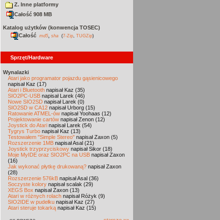
Z. Inne platformy
Całość 908 MB
Katalog użytków (konwencja TOSEC)
Całość
,
md5
sha
(
7-Zip
,
TUGZip
)
Sprzęt/Hardware
Wynalazki
Atari jako programator pojazdu gąsienicowego
napisał Kaz (17)
Atari i Bluetooth
napisał Kaz (35)
SIO2PC-USB
napisał Larek (46)
Nowe SIO2SD
napisał Larek (0)
SIO2SD w CA12
napisał Urborg (15)
Ratowanie ATMEL-ów
napisał Yoohaas (12)
Projektowanie cartów
napisał Zenon (12)
Joystick do Atari
napisał Larek (54)
Tygrys Turbo
napisał Kaz (13)
Testowałem "Simple Stereo"
napisał Zaxon (5)
Rozszerzenie 1MB
napisał Asal (21)
Joystick trzyprzyciskowy
napisał Sikor (18)
Moje MyIDE oraz SIO2PC na USB
napisał Zaxon
(16)
Jak wykonać płytkę drukowaną?
napisał Zaxon
(28)
Rozszerzenie 576kB
napisał Asal (36)
Soczyste kolory
napisał scalak (29)
XEGS Box
napisał Zaxon (13)
Atari w różnych rolach
napisał Różyk (9)
SIO2IDE w pudełku
napisał Kaz (27)
Atari steruje tokarką
napisał Kaz (15)