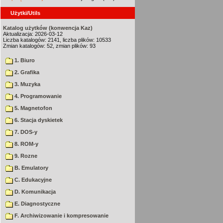
Użytki/Utils
Katalog użytków (konwencja Kaz)
Aktualizacja: 2026-03-12
Liczba katalogów: 2141, liczba plików: 10533
Zmian katalogów: 52, zmian plików: 93
1. Biuro
2. Grafika
3. Muzyka
4. Programowanie
5. Magnetofon
6. Stacja dyskietek
7. DOS-y
8. ROM-y
9. Rozne
B. Emulatory
C. Edukacyjne
D. Komunikacja
E. Diagnostyczne
F. Archiwizowanie i kompresowanie