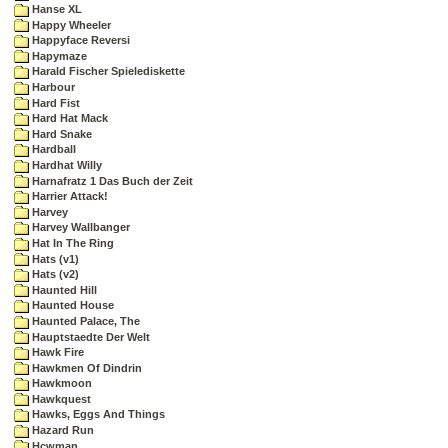
Hanse XL
Happy Wheeler
Happyface Reversi
Hapymaze
Harald Fischer Spielediskette
Harbour
Hard Fist
Hard Hat Mack
Hard Snake
Hardball
Hardhat Willy
Harnafratz 1 Das Buch der Zeit
Harrier Attack!
Harvey
Harvey Wallbanger
Hat In The Ring
Hats (v1)
Hats (v2)
Haunted Hill
Haunted House
Haunted Palace, The
Hauptstaedte Der Welt
Hawk Fire
Hawkmen Of Dindrin
Hawkmoon
Hawkquest
Hawks, Eggs And Things
Hazard Run
Hcwman