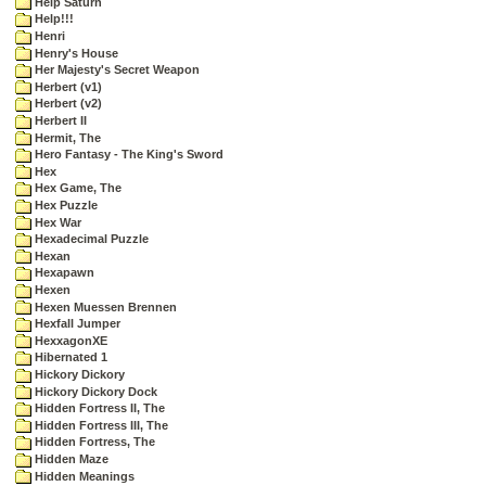
Help Saturn
Help!!!
Henri
Henry's House
Her Majesty's Secret Weapon
Herbert (v1)
Herbert (v2)
Herbert II
Hermit, The
Hero Fantasy - The King's Sword
Hex
Hex Game, The
Hex Puzzle
Hex War
Hexadecimal Puzzle
Hexan
Hexapawn
Hexen
Hexen Muessen Brennen
Hexfall Jumper
HexxagonXE
Hibernated 1
Hickory Dickory
Hickory Dickory Dock
Hidden Fortress II, The
Hidden Fortress III, The
Hidden Fortress, The
Hidden Maze
Hidden Meanings