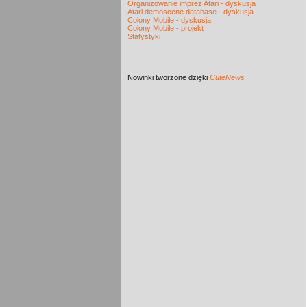
Organizowanie imprez Atari - dyskusja
Atari demoscene database - dyskusja
Colony Mobile - dyskusja
Colony Mobile - projekt
Statystyki
Nowinki
tworzone dzięki
CuteNews