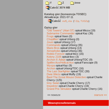
Y
Z
inne
Całość 3074 MB
Katalog gier (konwencja TOSEC)
Aktualizacja: 2021-07-11
Całość
,
md5
sha
(
7-Zip
,
TUGZip
)
Opisy gier
"Old Towers" (Atari ST)
opisał Misza (19)
Submarine Commander
opisał Kaz (36)
Frogs
opisał Xeen (0)
Choplifter!
opisał Urborg (0)
Joust
opisał Urborg (17)
Commando
opisał Urborg (35)
Mario Bros
opisał Urborg (13)
Xenophobe
opisał Urborg (36)
Robbo Forever
opisał tbxx (16)
Kolony 2106
opisał tbxx (3)
Archon II: Adept
opisał Urborg/TDC (9)
Spitfire Ace/Hellcat Ace
opisał Farscape (9)
Wyspa
opisał Kaz (9)
Archon
opisał Urborg/TDC (16)
The Last Starfighter
opisał TDC (30)
Dwie Wieże
opisał Muffy (19)
Basil The Great Mouse Detective
opisał Charlie
Cherry (125)
Inny Świat
opisał Charlie Cherry (17)
Inspektor
opisał Charlie Cherry (19)
Grand Prix Simulator
opisał Charlie Cherry (16)
«« nowsze
starsze »»
Wewnętrzne/Internals