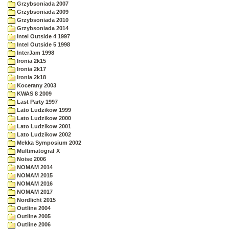
Grzybsoniada 2007
Grzybsoniada 2009
Grzybsoniada 2010
Grzybsoniada 2014
Intel Outside 4 1997
Intel Outside 5 1998
InterJam 1998
Ironia 2k15
Ironia 2k17
Ironia 2k18
Kocerany 2003
KWAS 8 2009
Last Party 1997
Lato Ludzikow 1999
Lato Ludzikow 2000
Lato Ludzikow 2001
Lato Ludzikow 2002
Mekka Symposium 2002
Multimatograf X
Noise 2006
NOMAM 2014
NOMAM 2015
NOMAM 2016
NOMAM 2017
Nordlicht 2015
Outline 2004
Outline 2005
Outline 2006