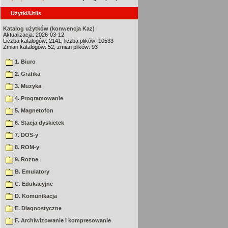
Użytki/Utils
Katalog użytków (konwencja Kaz)
Aktualizacja: 2026-03-12
Liczba katalogów: 2141, liczba plików: 10533
Zmian katalogów: 52, zmian plików: 93
1. Biuro
2. Grafika
3. Muzyka
4. Programowanie
5. Magnetofon
6. Stacja dyskietek
7. DOS-y
8. ROM-y
9. Rozne
B. Emulatory
C. Edukacyjne
D. Komunikacja
E. Diagnostyczne
F. Archiwizowanie i kompresowanie