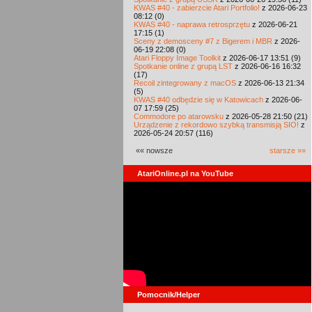
KWAS #40 - zabierzcie Atari Portfolio!
z 2026-06-23
08:12 (0)
KWAS #40 - naprawa retrosprzętu
z 2026-06-21
17:15 (1)
Sceny z demosceny #7 z Bigerem i MBR
z 2026-
06-19 22:08 (0)
Atari Floppy Image Toolkit
z 2026-06-17 13:51 (9)
Spotkanie online z grupą LST
z 2026-06-16 16:32
(17)
Recoil zintegrowany z macOS
z 2026-06-13 21:34
(5)
KWAS #40 odbędzie się w Katowicach
z 2026-06-
07 17:59 (25)
Commodore po atarowsku
z 2026-05-28 21:50 (21)
Urządzenie z rekordowo szybką transmisją SIO!
z
2026-05-24 20:57 (116)
«« nowsze
starsze »»
AtariOnline.pl na YouTube
Pomocnik/Helper