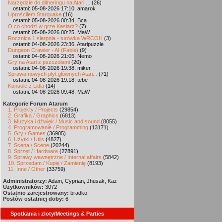
Narzędzie do ditheringu na Atari ...
(26)
ostatni: 05-08-2026 17:10, amarok
Uprościłem Starquake
(16)
ostatni: 05-08-2026 00:34, Bca
O co chodzi w grze Kasiarz?
(7)
ostatni: 05-08-2026 00:25, MaW
Rocznica 1 sierpnia - turówka WRCOH
(3)
ostatni: 04-08-2026 23:36, Ataripuzzle
Dungeon Crawler - AI (Fable)
(9)
ostatni: 04-08-2026 21:05, Nemo
Gry na Atari z pszczołami
(20)
ostatni: 04-08-2026 19:38, miker
Sprawa nowych płyt głównych Atari...
(71)
ostatni: 04-08-2026 19:18, tebe
Konsole z Lidla
(14)
ostatni: 04-08-2026 09:48, MaW
Kategorie Forum Atarum
1. Projekty / Projects
(29854)
2. Grafika / Graphics
(6813)
3. Muzyka i dźwięk / Music and sound
(8055)
4. Programowanie / Programming
(13171)
5. Gry / Games
(36905)
6. Użytki / Utils
(4827)
7. Scena / Scene
(20244)
8. Sprzęt / Hardware
(27891)
9. Sprawy wewnętrzne / Internal affairs
(5842)
10. Sprzedam / Kupię / Zamienię
(8193)
11. Inne / Other
(33759)
Administratorzy:
Adam, Cyprian, Jhusak, Kaz
Użytkowników:
3072
Ostatnio zarejestrowany:
bradko
Postów ostatniej doby:
6
Spotkania i zloty/Meetings & Parties