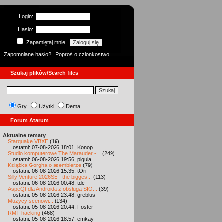
Login:
Hasło:
Zapamiętaj mnie
Zapomniane hasło?
Poproś o członkostwo
Szukaj plików/Search files
Gry
Użytki
Dema
Forum Atarum
Aktualne tematy
Starquake VBXE
(16)
ostatni: 07-08-2026 18:01, Konop
Studio komputerowe The Marauder -...
(249)
ostatni: 06-08-2026 19:56, pigula
Książka Gorgha o asemblerze
(79)
ostatni: 06-08-2026 15:35, tOri
Silly Venture 2026SE - the bigges...
(113)
ostatni: 06-08-2026 00:48, tdc
AspeQt dla Androida z obsługą SIO...
(39)
ostatni: 05-08-2026 23:48, greblus
Muzycy scenowi...
(134)
ostatni: 05-08-2026 20:44, Foster
RMT hacking
(468)
ostatni: 05-08-2026 18:57, emkay