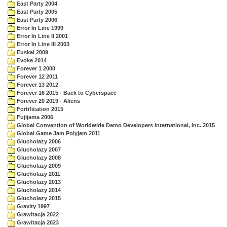
East Party 2004
East Party 2005
East Party 2006
Error In Line 1999
Error In Line II 2001
Error In Line III 2003
Euskal 2009
Evoke 2014
Forever 1 2000
Forever 12 2011
Forever 13 2012
Forever 16 2015 - Back to Cyberspace
Forever 20 2019 - Aliens
Fortification 2015
Fujijama 2006
Global Convention of Worldwide Demo Developers International, Inc. 2015
Global Game Jam Polyjam 2011
Glucholazy 2006
Glucholazy 2007
Glucholazy 2008
Glucholazy 2009
Glucholazy 2011
Glucholazy 2013
Glucholazy 2014
Glucholazy 2015
Gravity 1997
Grawitacja 2022
Grawitacja 2023