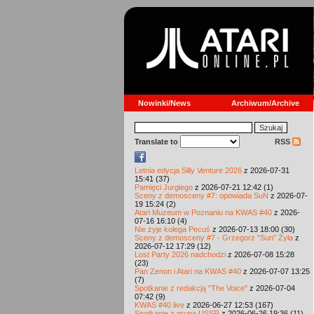
Nowinki/News
Archiwum/Archive
Translate to
RSS
Letnia edycja Silly Venture 2026
z 2026-07-31
15:41 (37)
Pamięci Jurgiego
z 2026-07-21 12:42 (1)
Sceny z demosceny #7: opowiada SuN
z 2026-07-
19 15:24 (2)
Atari Muzeum w Poznaniu na KWAS #40
z 2026-
07-16 16:10 (4)
Nie żyje kolega Pecuś
z 2026-07-13 18:00 (30)
Sceny z demosceny #7 - Grzegorz "Sun" Żyła
z
2026-07-12 17:29 (12)
Lost Party 2026 nadchodzi
z 2026-07-08 15:28
(23)
Pan Zenon i Atari na KWAS #40
z 2026-07-07 13:25
(7)
Spotkanie z redakcją "The Voice"
z 2026-07-04
07:42 (9)
KWAS #40 live
z 2026-06-27 12:53 (167)
Spotkanie z grupą USSR
z 2026-06-26 19:36 (11)