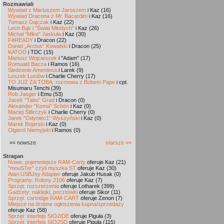
Rozmawiali
Wywiad z Mariuszem Jaroszem
i Kaz (16)
Wywiad Dracona z Mr. Bacardim
i Kaz (16)
Tomasz Dajczak
i Kaz (22)
Lech Bąk i "Świat Młodych"
i Kaz (26)
Michał "Mike" Jaskuła
i Kaz (30)
F#READY
i Dracon (22)
Daniel „Arctus” Kowalski
i Dracon (25)
KATOD
i TDC (15)
Mariusz Wojcieszek
i "Adam" (17)
Romuald Bacza
i Ramos (16)
Śledzenie Amentesa
i Larek (9)
Leszek Łuciów
i Charlie Cherry (17)
TO JUŻ ZA TOBĄ: rozmowa z Bobem Pape
i cpt.
Misumaru Tenchi (39)
Rob Jaeger
i Emu (53)
Jacek "Tabu" Grad
i Dracon (0)
Alexander "Koma" Schön
i Kaz (0)
Maciej Ślifirczyk
i Charlie Cherry (0)
Jarek "Odyniec1" Wyszyński
i Kaz (0)
Marek Bojarski
i Kaz (0)
Olgierd Niemyjski
i Ramos (0)
«« nowsze
starsze »»
Stragan
Nowe, pojemniejsze RAM-Carty
oferuje Kaz (21)
"mouSTer" czyli myszka ST
oferuje Kaz (30)
Atari USBJoy Adapter
oferuje Jakub Husak (0)
Programy: Kolony 2106
oferuje Kaz (7)
Sprzęt: rozszerzenia
oferuje Lotharek (399)
Gadżety: naklejki, pocztówki
oferuje Sikor (11)
Sprzęt: cartridge RAM-CART
oferuje Zenon (7)
Miejsce na drobne ogłoszenia kupna/sprzedaży
oferuje Kaz (58)
Sprzęt: interfejs SIO2IDE
oferuje Piguła (3)
Sprzęt: interfejs SIO2SD
oferuje Piguła (115)