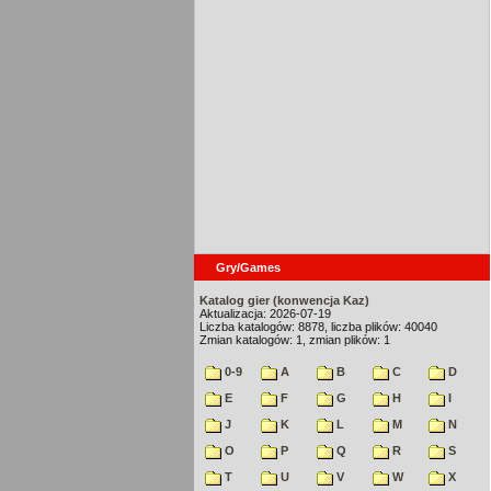
Gry/Games
Katalog gier (konwencja Kaz)
Aktualizacja: 2026-07-19
Liczba katalogów: 8878, liczba plików: 40040
Zmian katalogów: 1, zmian plików: 1
0-9
A
B
C
D
E
F
G
H
I
J
K
L
M
N
O
P
Q
R
S
T
U
V
W
X