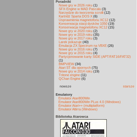
Poradniki
Nowe gry w 2026 roku
(1)
SFX-Engine w MAD Pascalu
(3)
Narzędzie do tworzenia scrolli
(12)
Kartridż Sparta DOS X
(6)
Usprawnienia magnetofonu XC12
(12)
Konserwacja stacji dysków 1050
(19)
Konserwacja magnetofonu XC12
(15)
Nowe gry w 2020 roku
(2)
Nowe gry w 2019 roku
(35)
Nowe gry w 2017 roku
(3)
Larek pokazuje
(40)
Emulacja ZX Spectrum na VBXE
(26)
Nowe gry w 2016 roku
(7)
Nowe gry w 2015 roku
(4)
Partycjonowanie karty SIDE (APT/FAT16/FAT32)
(1)
BMPVIEW
(34)
Atari ST dla opornych
(75)
Nowe gry w 2014 roku
(19)
Tritone engine
(11)
QChan Engine
(6)
nowsze
starsze
Emulatory
Emulator Atari800Win
Emulator Atari800Win PLus 4.0 (Windows)
Emulator Atari++ (multiplatform)
Emulator Altirra (Windows)
Biblioteka Atarowca