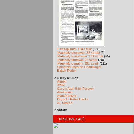
Czasopisma: 714 sztuk
(185)
Materiały scenowe: 32 sztuki
(9)
Materiały książkowe: 141 sztuk
(55)
Materiały firmowe: 27 sztuk
(20)
Materiały o grach: 351 sztuk
(211)
Spiżarnia Voya na Chomikuj.pl
Bajtek Redux
Zasoby wiedzy
Atariki
XWiki
Gury's Atari 8-bit Forever
Atarimania
Atari Archives
Drygol's Retro Hacks
XL Search
Kontakt
HI SCORE CAFÉ