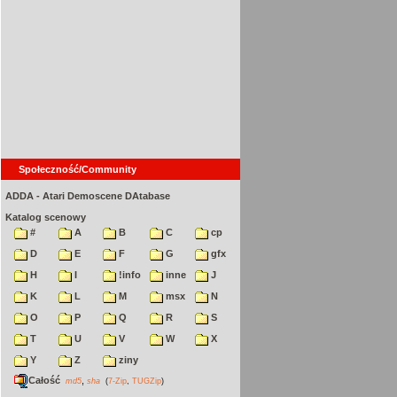
Społeczność/Community
ADDA - Atari Demoscene DAtabase
Katalog scenowy
#
A
B
C
cp
D
E
F
G
gfx
H
I
!info
inne
J
K
L
M
msx
N
O
P
Q
R
S
T
U
V
W
X
Y
Z
ziny
Całość
,
md5
sha
(
7-Zip
,
TUGZip
)