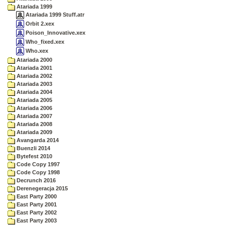
Atariada 1999
Atariada 1999 Stuff.atr
Orbit 2.xex
Poison_Innovative.xex
Who_fixed.xex
Who.xex
Atariada 2000
Atariada 2001
Atariada 2002
Atariada 2003
Atariada 2004
Atariada 2005
Atariada 2006
Atariada 2007
Atariada 2008
Atariada 2009
Avangarda 2014
Buenzli 2014
Bytefest 2010
Code Copy 1997
Code Copy 1998
Decrunch 2016
Derenegeracja 2015
East Party 2000
East Party 2001
East Party 2002
East Party 2003