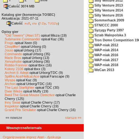
Y
Z
inne
Silly Venture 2012
Silly Venture 2013
Całość 3074 MB
Silly Venture 2014
Katalog gier (konwencja TOSEC)
Silly Venture 2016
Aktualizacja: 2021-07-11
Sommerhack 2009
Całość
,
md5
sha
(
7-Zip
,
TUGZip
)
STNICCC 2000
Syzygy Party 1997
Opisy gier
Sztab Malopolska 3
"Old Towers" (Atari ST)
opisał Misza (19)
Submarine Commander
opisał Kaz (36)
Tron Demo Competition 19
Frogs
opisał Xeen (0)
WAP-niak 2012
Choplifter!
opisał Urborg (0)
WAP-niak 2014
Joust
opisał Urborg (17)
Commando
opisał Urborg (35)
WAP-niak 2016
Mario Bros
opisał Urborg (13)
WAP-niak 2017
Xenophobe
opisał Urborg (36)
WAP-niak 2018
Robbo Forever
opisał tbxx (16)
Kolony 2106
opisał tbxx (3)
WeCan 2013
Archon II: Adept
opisał Urborg/TDC (9)
Spitfire Ace/Hellcat Ace
opisał Farscape (9)
Wyspa
opisał Kaz (9)
Archon
opisał Urborg/TDC (16)
The Last Starfighter
opisał TDC (30)
Dwie Wieże
opisał Muffy (19)
Basil The Great Mouse Detective
opisał Charlie
Cherry (125)
Inny Świat
opisał Charlie Cherry (17)
Inspektor
opisał Charlie Cherry (19)
Grand Prix Simulator
opisał Charlie Cherry (16)
«« nowsze
starsze »»
Wewnętrzne/Internals
Organizowanie imprez Atari - dyskusja