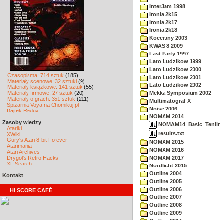
InterJam 1998
Ironia 2k15
Ironia 2k17
Ironia 2k18
Kocerany 2003
KWAS 8 2009
Last Party 1997
Lato Ludzikow 1999
Lato Ludzikow 2000
Czasopisma: 714 sztuk
(185)
Lato Ludzikow 2001
Materiały scenowe: 32 sztuki
(9)
Lato Ludzikow 2002
Materiały książkowe: 141 sztuk
(55)
Materiały firmowe: 27 sztuk
(20)
Mekka Symposium 2002
Materiały o grach: 351 sztuk
(211)
Multimatograf X
Spiżarnia Voya na Chomikuj.pl
Noise 2006
Bajtek Redux
NOMAM 2014
Zasoby wiedzy
NOMAM14_Basic_Tenline
Atariki
results.txt
XWiki
Gury's Atari 8-bit Forever
NOMAM 2015
Atarimania
NOMAM 2016
Atari Archives
Drygol's Retro Hacks
NOMAM 2017
XL Search
Nordlicht 2015
Outline 2004
Kontakt
Outline 2005
Outline 2006
HI SCORE CAFÉ
Outline 2007
Outline 2008
Outline 2009