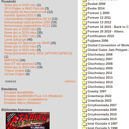
Poradniki
Euskal 2009
Nowe gry w 2026 roku
(1)
SFX-Engine w MAD Pascalu
(3)
Evoke 2014
Narzędzie do tworzenia scrolli
(12)
Forever 1 2000
Kartridż Sparta DOS X
(6)
Forever 12 2011
Usprawnienia magnetofonu XC12
(12)
Konserwacja stacji dysków 1050
(19)
Forever 13 2012
Konserwacja magnetofonu XC12
(15)
Forever 16 2015 - Back to 
Nowe gry w 2020 roku
(2)
Forever 20 2019 - Aliens
Nowe gry w 2019 roku
(35)
Nowe gry w 2017 roku
(3)
Fortification 2015
Larek pokazuje
(40)
Fujijama 2006
Emulacja ZX Spectrum na VBXE
(26)
Global Convention of World
Nowe gry w 2016 roku
(7)
Nowe gry w 2015 roku
(4)
Global Game Jam Polyjam 
Partycjonowanie karty SIDE (APT/FAT16/FAT32)
Glucholazy 2006
(1)
Glucholazy 2007
BMPVIEW
(34)
Atari ST dla opornych
(75)
Glucholazy 2008
Nowe gry w 2014 roku
(19)
Glucholazy 2009
Tritone engine
(11)
Glucholazy 2011
QChan Engine
(6)
Glucholazy 2013
nowsze
starsze
Glucholazy 2014
Glucholazy 2015
Emulatory
Gravity 1997
Emulator Atari800Win
Emulator Atari800Win PLus 4.0 (Windows)
Grawitacja 2022
Emulator Atari++ (multiplatform)
Grawitacja 2023
Emulator Altirra (Windows)
Grzybsoniada 2007
Biblioteka Atarowca
Grzybsoniada 2009
Grzybsoniada 2010
Grzybsoniada 2014
Intel Outside 4 1997
Intel Outside 5 1998