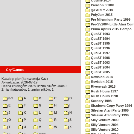
Outline 2014
Paracon 3 2001
@PARTY 2010
PolyJam 2015
Pre Milennium Party 1999
Pre-SV2004 Little Atari Con
Prima Aprilis 2015 Compo
QuaST 1993
QuaST 1994
QuaST 1995
QuaST 1996
QuaST 1997
QuaST 1998
QuaST 2003
QuaST 2004
Gry/Games
QuaST 2005
Revision 2014
Katalog gier (konwencja Kaz)
Revision 2015
Aktualizacja: 2026-07-19
Liczba katalogów: 8878, liczba plików: 40040
Riverwash 2015
Zmian katalogów: 1, zmian plików: 1
Rush Hours 1997
Rush Hours 1998
0-9
A
B
C
D
Scenery 1998
E
F
G
H
I
Shadows Copy Party 1994
Silesian Atari Party 1995
J
K
L
M
N
Silesian Atari Party 1996
O
P
Q
R
S
Silly Venture 2000
Silly Venture 2004
T
U
V
W
X
Silly Venture 2010