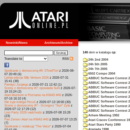
Nowinki/News
Archiwum/Archive
140
dem w katalogu
cp
:
Translate to
RSS
24h 2nd 2004
24h 5th 2005
24h 7th 2005
Spotkanie z demosceną #9: STeel/Tori
z 2026-08-
6502 Compo 2004
07 20:49 (6)
Letnia edycja Silly Venture 2026
z 2026-07-31
ABBUC Software Contest 2
15:41 (38)
ABBUC Software Contest 2
Pamięci Jurgiego
z 2026-07-21 12:42 (1)
ABBUC Software Contest 2
Sceny z demosceny #7: opowiada SuN
z 2026-07-
19 15:24 (2)
ABBUC Software Contest 2
Atari Muzeum w Poznaniu na KWAS #40
z 2026-
ABBUC Software Contest 2
07-16 16:10 (4)
ABBUC Software Contest 2
Nie żyje kolega Pecuś
z 2026-07-13 18:00 (30)
Sceny z demosceny #7 - Grzegorz "Sun" Żyła
z
ABBUC Software Contest 2
2026-07-12 17:29 (12)
ABBUC Software Contest 2
Lost Party 2026 nadchodzi
z 2026-07-08 15:28
Arhem Meeting 1992
(23)
Pan Zenon i Atari na KWAS #40
z 2026-07-07 13:25
Atari Cracov Conference 1
(7)
Atari Stars Party 1990
Spotkanie z redakcją "The Voice"
z 2026-07-04
Atariada 1998
07:42 (9)