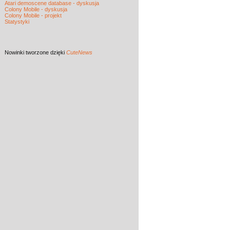
Atari demoscene database - dyskusja
Colony Mobile - dyskusja
Colony Mobile - projekt
Statystyki
Nowinki
tworzone dzięki
CuteNews