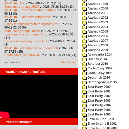
KWAS #40 live
z 2026-06-27 12:53 (167)
Atariada 1999
Spotkanie z grupą USSR
z 2026-06-26 19:36 (11)
Atariada 2000
KWAS #40 - zabierzcie Atari Portfolio!
z 2026-06-23
Atariada 2001
08:12 (0)
KWAS #40 - naprawa retrosprzętu
z 2026-06-21
Atariada 2002
17:15 (1)
Atariada 2003
Sceny z demosceny #7 z Bigerem i MBR
z 2026-
Atariada 2004
06-19 22:08 (0)
Atari Floppy Image Toolkit
z 2026-06-17 13:51 (9)
Atariada 2005
Spotkanie online z grupą LST
z 2026-06-16 16:32
Atariada 2006
(17)
Atariada 2007
Recoil zintegrowany z macOS
z 2026-06-13 21:34
(5)
Atariada 2008
KWAS #40 odbędzie się w Katowicach
z 2026-06-
Atariada 2009
07 17:59 (25)
Avangarda 2014
Commodore po atarowsku
z 2026-05-28 21:50 (21)
Buenzli 2014
«« nowsze
starsze »»
Bytefest 2010
Code Copy 1997
AtariOnline.pl na YouTube
Code Copy 1998
Decrunch 2016
Derenegeracja 2015
East Party 2000
East Party 2001
East Party 2002
East Party 2003
East Party 2004
East Party 2005
East Party 2006
Error In Line 1999
Pomocnik/Helper
Error In Line II 2001
Error In Line III 2003