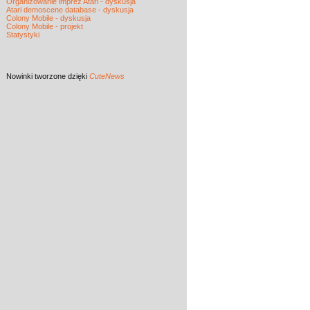
Organizowanie imprez Atari - dyskusja
Atari demoscene database - dyskusja
Colony Mobile - dyskusja
Colony Mobile - projekt
Statystyki
Nowinki
tworzone dzięki
CuteNews