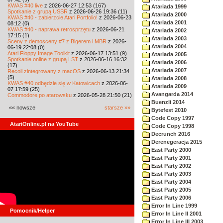
KWAS #40 live
z 2026-06-27 12:53 (167)
Atariada 1999
Spotkanie z grupą USSR
z 2026-06-26 19:36 (11)
Atariada 2000
KWAS #40 - zabierzcie Atari Portfolio!
z 2026-06-23
Atariada 2001
08:12 (0)
KWAS #40 - naprawa retrosprzętu
z 2026-06-21
Atariada 2002
17:15 (1)
Atariada 2003
Sceny z demosceny #7 z Bigerem i MBR
z 2026-
Atariada 2004
06-19 22:08 (0)
Atari Floppy Image Toolkit
z 2026-06-17 13:51 (9)
Atariada 2005
Spotkanie online z grupą LST
z 2026-06-16 16:32
Atariada 2006
(17)
Atariada 2007
Recoil zintegrowany z macOS
z 2026-06-13 21:34
(5)
Atariada 2008
KWAS #40 odbędzie się w Katowicach
z 2026-06-
Atariada 2009
07 17:59 (25)
Avangarda 2014
Commodore po atarowsku
z 2026-05-28 21:50 (21)
Buenzli 2014
«« nowsze
starsze »»
Bytefest 2010
Code Copy 1997
AtariOnline.pl na YouTube
Code Copy 1998
Decrunch 2016
Derenegeracja 2015
East Party 2000
East Party 2001
East Party 2002
East Party 2003
East Party 2004
East Party 2005
East Party 2006
Error In Line 1999
Pomocnik/Helper
Error In Line II 2001
Error In Line III 2003