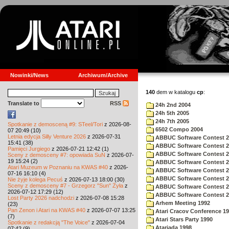
Nowinki/News
Archiwum/Archive
140
dem w katalogu
cp
:
Translate to
RSS
24h 2nd 2004
24h 5th 2005
24h 7th 2005
Spotkanie z demosceną #9: STeel/Tori
z 2026-08-
6502 Compo 2004
07 20:49 (10)
Letnia edycja Silly Venture 2026
z 2026-07-31
ABBUC Software Contest 2
15:41 (38)
ABBUC Software Contest 2
Pamięci Jurgiego
z 2026-07-21 12:42 (1)
ABBUC Software Contest 2
Sceny z demosceny #7: opowiada SuN
z 2026-07-
19 15:24 (2)
ABBUC Software Contest 2
Atari Muzeum w Poznaniu na KWAS #40
z 2026-
ABBUC Software Contest 2
07-16 16:10 (4)
ABBUC Software Contest 2
Nie żyje kolega Pecuś
z 2026-07-13 18:00 (30)
Sceny z demosceny #7 - Grzegorz "Sun" Żyła
z
ABBUC Software Contest 2
2026-07-12 17:29 (12)
ABBUC Software Contest 2
Lost Party 2026 nadchodzi
z 2026-07-08 15:28
Arhem Meeting 1992
(23)
Pan Zenon i Atari na KWAS #40
z 2026-07-07 13:25
Atari Cracov Conference 1
(7)
Atari Stars Party 1990
Spotkanie z redakcją "The Voice"
z 2026-07-04
Atariada 1998
07:42 (9)