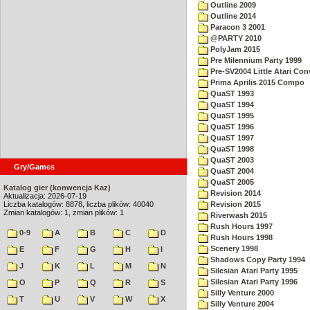
Outline 2009
Outline 2014
Paracon 3 2001
@PARTY 2010
PolyJam 2015
Pre Milennium Party 1999
Pre-SV2004 Little Atari Con
Prima Aprilis 2015 Compo
QuaST 1993
QuaST 1994
QuaST 1995
QuaST 1996
QuaST 1997
QuaST 1998
QuaST 2003
Gry/Games
QuaST 2004
QuaST 2005
Katalog gier (konwencja Kaz)
Revision 2014
Aktualizacja: 2026-07-19
Liczba katalogów: 8878, liczba plików: 40040
Revision 2015
Zmian katalogów: 1, zmian plików: 1
Riverwash 2015
Rush Hours 1997
0-9
A
B
C
D
Rush Hours 1998
Scenery 1998
E
F
G
H
I
Shadows Copy Party 1994
J
K
L
M
N
Silesian Atari Party 1995
Silesian Atari Party 1996
O
P
Q
R
S
Silly Venture 2000
T
U
V
W
X
Silly Venture 2004