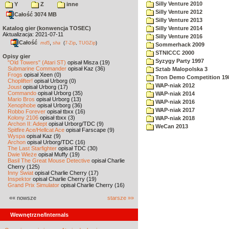
Silly Venture 2010
Y
Z
inne
Silly Venture 2012
Całość 3074 MB
Silly Venture 2013
Katalog gier (konwencja TOSEC)
Silly Venture 2014
Aktualizacja: 2021-07-11
Silly Venture 2016
Całość
,
md5
sha
(
7-Zip
,
TUGZip
)
Sommerhack 2009
STNICCC 2000
Opisy gier
Syzygy Party 1997
"Old Towers" (Atari ST)
opisał Misza (19)
Submarine Commander
opisał Kaz (36)
Sztab Malopolska 3
Frogs
opisał Xeen (0)
Tron Demo Competition 19
Choplifter!
opisał Urborg (0)
WAP-niak 2012
Joust
opisał Urborg (17)
Commando
opisał Urborg (35)
WAP-niak 2014
Mario Bros
opisał Urborg (13)
WAP-niak 2016
Xenophobe
opisał Urborg (36)
WAP-niak 2017
Robbo Forever
opisał tbxx (16)
Kolony 2106
opisał tbxx (3)
WAP-niak 2018
Archon II: Adept
opisał Urborg/TDC (9)
WeCan 2013
Spitfire Ace/Hellcat Ace
opisał Farscape (9)
Wyspa
opisał Kaz (9)
Archon
opisał Urborg/TDC (16)
The Last Starfighter
opisał TDC (30)
Dwie Wieże
opisał Muffy (19)
Basil The Great Mouse Detective
opisał Charlie
Cherry (125)
Inny Świat
opisał Charlie Cherry (17)
Inspektor
opisał Charlie Cherry (19)
Grand Prix Simulator
opisał Charlie Cherry (16)
«« nowsze
starsze »»
Wewnętrzne/Internals