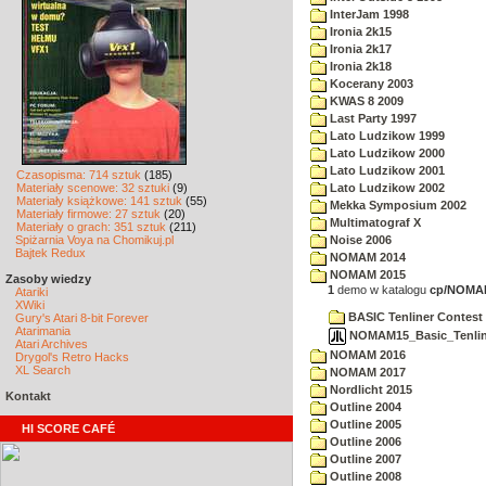
InterJam 1998
Ironia 2k15
Ironia 2k17
Ironia 2k18
Kocerany 2003
KWAS 8 2009
Last Party 1997
Lato Ludzikow 1999
Lato Ludzikow 2000
Lato Ludzikow 2001
Czasopisma: 714 sztuk
(185)
Materiały scenowe: 32 sztuki
(9)
Lato Ludzikow 2002
Materiały książkowe: 141 sztuk
(55)
Mekka Symposium 2002
Materiały firmowe: 27 sztuk
(20)
Multimatograf X
Materiały o grach: 351 sztuk
(211)
Spiżarnia Voya na Chomikuj.pl
Noise 2006
Bajtek Redux
NOMAM 2014
NOMAM 2015
Zasoby wiedzy
1
demo w katalogu
cp/NOMA
Atariki
XWiki
BASIC Tenliner Contest
Gury's Atari 8-bit Forever
Atarimania
NOMAM15_Basic_Tenline
Atari Archives
NOMAM 2016
Drygol's Retro Hacks
XL Search
NOMAM 2017
Nordlicht 2015
Kontakt
Outline 2004
Outline 2005
HI SCORE CAFÉ
Outline 2006
Outline 2007
Outline 2008