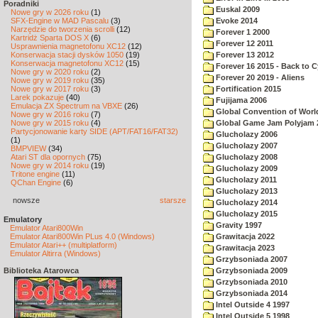
Poradniki
Euskal 2009
Nowe gry w 2026 roku
(1)
SFX-Engine w MAD Pascalu
(3)
Evoke 2014
Narzędzie do tworzenia scrolli
(12)
Forever 1 2000
Kartridż Sparta DOS X
(6)
Forever 12 2011
Usprawnienia magnetofonu XC12
(12)
Konserwacja stacji dysków 1050
(19)
Forever 13 2012
Konserwacja magnetofonu XC12
(15)
Forever 16 2015 - Back to 
Nowe gry w 2020 roku
(2)
Forever 20 2019 - Aliens
Nowe gry w 2019 roku
(35)
Nowe gry w 2017 roku
(3)
Fortification 2015
Larek pokazuje
(40)
Fujijama 2006
Emulacja ZX Spectrum na VBXE
(26)
Global Convention of World
Nowe gry w 2016 roku
(7)
Nowe gry w 2015 roku
(4)
Global Game Jam Polyjam 
Partycjonowanie karty SIDE (APT/FAT16/FAT32)
Glucholazy 2006
(1)
Glucholazy 2007
BMPVIEW
(34)
Atari ST dla opornych
(75)
Glucholazy 2008
Nowe gry w 2014 roku
(19)
Glucholazy 2009
Tritone engine
(11)
Glucholazy 2011
QChan Engine
(6)
Glucholazy 2013
nowsze
starsze
Glucholazy 2014
Glucholazy 2015
Emulatory
Gravity 1997
Emulator Atari800Win
Emulator Atari800Win PLus 4.0 (Windows)
Grawitacja 2022
Emulator Atari++ (multiplatform)
Grawitacja 2023
Emulator Altirra (Windows)
Grzybsoniada 2007
Biblioteka Atarowca
Grzybsoniada 2009
Grzybsoniada 2010
Grzybsoniada 2014
Intel Outside 4 1997
Intel Outside 5 1998