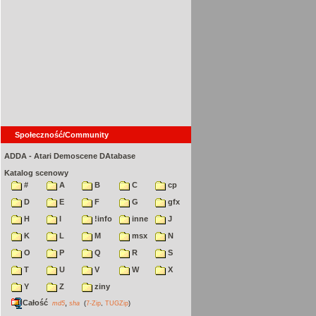
Społeczność/Community
ADDA - Atari Demoscene DAtabase
Katalog scenowy
#
A
B
C
cp
D
E
F
G
gfx
H
I
!info
inne
J
K
L
M
msx
N
O
P
Q
R
S
T
U
V
W
X
Y
Z
ziny
Całość
,
md5
sha
(
7-Zip
,
TUGZip
)