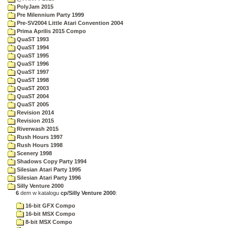
PolyJam 2015
Pre Milennium Party 1999
Pre-SV2004 Little Atari Convention 2004
Prima Aprilis 2015 Compo
QuaST 1993
QuaST 1994
QuaST 1995
QuaST 1996
QuaST 1997
QuaST 1998
QuaST 2003
QuaST 2004
QuaST 2005
Revision 2014
Revision 2015
Riverwash 2015
Rush Hours 1997
Rush Hours 1998
Scenery 1998
Shadows Copy Party 1994
Silesian Atari Party 1995
Silesian Atari Party 1996
Silly Venture 2000
6
dem w katalogu
cp/Silly Venture 2000
:
16-bit GFX Compo
16-bit MSX Compo
8-bit MSX Compo