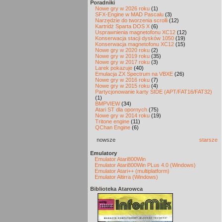
Poradniki
Nowe gry w 2026 roku
(1)
SFX-Engine w MAD Pascalu
(3)
Narzędzie do tworzenia scrolli
(12)
Kartridż Sparta DOS X
(6)
Usprawnienia magnetofonu XC12
(12)
Konserwacja stacji dysków 1050
(19)
Konserwacja magnetofonu XC12
(15)
Nowe gry w 2020 roku
(2)
Nowe gry w 2019 roku
(35)
Nowe gry w 2017 roku
(3)
Larek pokazuje
(40)
Emulacja ZX Spectrum na VBXE
(26)
Nowe gry w 2016 roku
(7)
Nowe gry w 2015 roku
(4)
Partycjonowanie karty SIDE (APT/FAT16/FAT32)
(1)
BMPVIEW
(34)
Atari ST dla opornych
(75)
Nowe gry w 2014 roku
(19)
Tritone engine
(11)
QChan Engine
(6)
nowsze
starsze
Emulatory
Emulator Atari800Win
Emulator Atari800Win PLus 4.0 (Windows)
Emulator Atari++ (multiplatform)
Emulator Altirra (Windows)
Biblioteka Atarowca