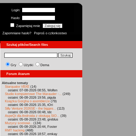
Login:
Hasło:
Zapamiętaj mnie
Zapomniane hasło?
Poproś o członkostwo
Szukaj plików/Search files
Gry
Użytki
Dema
Forum Atarum
Aktualne tematy
Starquake VBXE
(14)
ostatni: 07-08-2026 08:55, Wolfen
Studio komputerowe The Marauder -...
(249)
ostatni: 06-08-2026 19:56, pigula
Książka Gorgha o asemblerze
(79)
ostatni: 06-08-2026 15:35, tOri
Silly Venture 2026SE - the bigges...
(113)
ostatni: 06-08-2026 00:48, tdc
AspeQt dla Androida z obsługą SIO...
(39)
ostatni: 05-08-2026 23:48, greblus
Muzycy scenowi...
(134)
ostatni: 05-08-2026 20:44, Foster
RMT hacking
(468)
ostatni: 05-08-2026 18:57, emkay