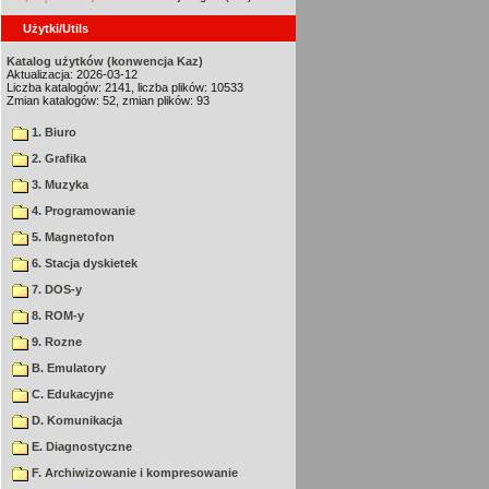
Użytki/Utils
Katalog użytków (konwencja Kaz)
Aktualizacja: 2026-03-12
Liczba katalogów: 2141, liczba plików: 10533
Zmian katalogów: 52, zmian plików: 93
1. Biuro
2. Grafika
3. Muzyka
4. Programowanie
5. Magnetofon
6. Stacja dyskietek
7. DOS-y
8. ROM-y
9. Rozne
B. Emulatory
C. Edukacyjne
D. Komunikacja
E. Diagnostyczne
F. Archiwizowanie i kompresowanie