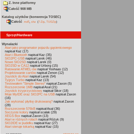
Z. Inne platformy
Całość 908 MB
Katalog użytków (konwencja TOSEC)
Całość
,
md5
sha
(
7-Zip
,
TUGZip
)
Sprzęt/Hardware
Wynalazki
Atari jako programator pojazdu gąsienicowego
napisał Kaz (17)
Atari i Bluetooth
napisał Kaz (35)
SIO2PC-USB
napisał Larek (46)
Nowe SIO2SD
napisał Larek (0)
SIO2SD w CA12
napisał Urborg (15)
Ratowanie ATMEL-ów
napisał Yoohaas (12)
Projektowanie cartów
napisał Zenon (12)
Joystick do Atari
napisał Larek (54)
Tygrys Turbo
napisał Kaz (13)
Testowałem "Simple Stereo"
napisał Zaxon (5)
Rozszerzenie 1MB
napisał Asal (21)
Joystick trzyprzyciskowy
napisał Sikor (18)
Moje MyIDE oraz SIO2PC na USB
napisał Zaxon
(16)
Jak wykonać płytkę drukowaną?
napisał Zaxon
(28)
Rozszerzenie 576kB
napisał Asal (36)
Soczyste kolory
napisał scalak (29)
XEGS Box
napisał Zaxon (13)
Atari w różnych rolach
napisał Różyk (9)
SIO2IDE w pudełku
napisał Kaz (27)
Atari steruje tokarką
napisał Kaz (15)