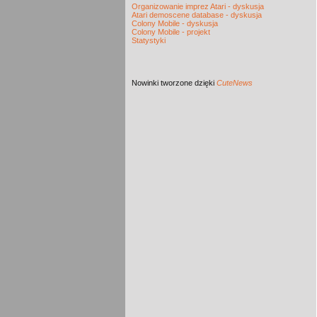
Organizowanie imprez Atari - dyskusja
Atari demoscene database - dyskusja
Colony Mobile - dyskusja
Colony Mobile - projekt
Statystyki
Nowinki
tworzone dzięki
CuteNews