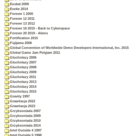
Euskal 2009
Evoke 2014
Forever 1 2000
Forever 12 2011
Forever 13 2012
Forever 16 2015 - Back to Cyberspace
Forever 20 2019 - Aliens
Fortification 2015
Fujijama 2006
Global Convention of Worldwide Demo Developers International, Inc. 2015
Global Game Jam Polyjam 2011
Glucholazy 2006
Glucholazy 2007
Glucholazy 2008
Glucholazy 2009
Glucholazy 2011
Glucholazy 2013
Glucholazy 2014
Glucholazy 2015
Gravity 1997
Grawitacja 2022
Grawitacja 2023
Grzybsoniada 2007
Grzybsoniada 2009
Grzybsoniada 2010
Grzybsoniada 2014
Intel Outside 4 1997
Intel Outside 5 1998