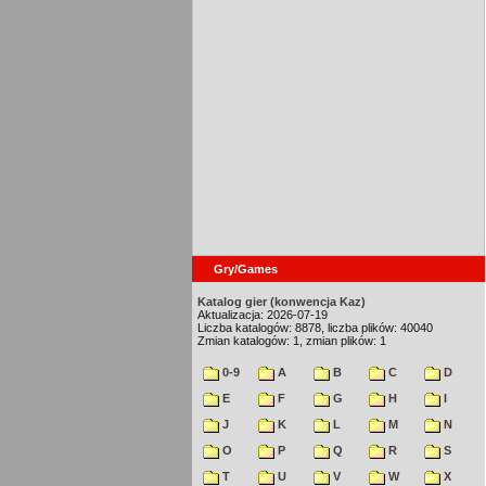
Gry/Games
Katalog gier (konwencja Kaz)
Aktualizacja: 2026-07-19
Liczba katalogów: 8878, liczba plików: 40040
Zmian katalogów: 1, zmian plików: 1
0-9
A
B
C
D
E
F
G
H
I
J
K
L
M
N
O
P
Q
R
S
T
U
V
W
X