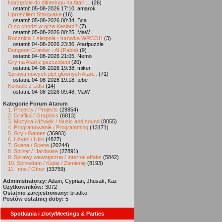
Narzędzie do ditheringu na Atari ...
(26)
ostatni: 05-08-2026 17:10, amarok
Uprościłem Starquake
(16)
ostatni: 05-08-2026 00:34, Bca
O co chodzi w grze Kasiarz?
(7)
ostatni: 05-08-2026 00:25, MaW
Rocznica 1 sierpnia - turówka WRCOH
(3)
ostatni: 04-08-2026 23:36, Ataripuzzle
Dungeon Crawler - AI (Fable)
(9)
ostatni: 04-08-2026 21:05, Nemo
Gry na Atari z pszczołami
(20)
ostatni: 04-08-2026 19:38, miker
Sprawa nowych płyt głównych Atari...
(71)
ostatni: 04-08-2026 19:18, tebe
Konsole z Lidla
(14)
ostatni: 04-08-2026 09:48, MaW
Kategorie Forum Atarum
1. Projekty / Projects
(29854)
2. Grafika / Graphics
(6813)
3. Muzyka i dźwięk / Music and sound
(8055)
4. Programowanie / Programming
(13171)
5. Gry / Games
(36903)
6. Użytki / Utils
(4827)
7. Scena / Scene
(20244)
8. Sprzęt / Hardware
(27891)
9. Sprawy wewnętrzne / Internal affairs
(5842)
10. Sprzedam / Kupię / Zamienię
(8193)
11. Inne / Other
(33759)
Administratorzy:
Adam, Cyprian, Jhusak, Kaz
Użytkowników:
3072
Ostatnio zarejestrowany:
bradko
Postów ostatniej doby:
5
Spotkania i zloty/Meetings & Parties