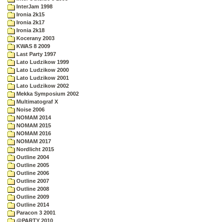
InterJam 1998
Ironia 2k15
Ironia 2k17
Ironia 2k18
Kocerany 2003
KWAS 8 2009
Last Party 1997
Lato Ludzikow 1999
Lato Ludzikow 2000
Lato Ludzikow 2001
Lato Ludzikow 2002
Mekka Symposium 2002
Multimatograf X
Noise 2006
NOMAM 2014
NOMAM 2015
NOMAM 2016
NOMAM 2017
Nordlicht 2015
Outline 2004
Outline 2005
Outline 2006
Outline 2007
Outline 2008
Outline 2009
Outline 2014
Paracon 3 2001
@PARTY 2010