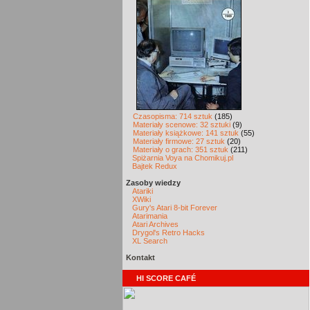
Czasopisma: 714 sztuk
(185)
Materiały scenowe: 32 sztuki
(9)
Materiały książkowe: 141 sztuk
(55)
Materiały firmowe: 27 sztuk
(20)
Materiały o grach: 351 sztuk
(211)
Spiżarnia Voya na Chomikuj.pl
Bajtek Redux
Zasoby wiedzy
Atariki
XWiki
Gury's Atari 8-bit Forever
Atarimania
Atari Archives
Drygol's Retro Hacks
XL Search
Kontakt
HI SCORE CAFÉ