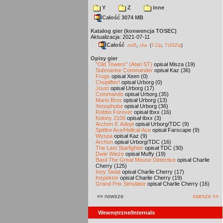
Y
Z
inne
Całość 3074 MB
Katalog gier (konwencja TOSEC)
Aktualizacja: 2021-07-11
Całość
,
md5
sha
(
7-Zip
,
TUGZip
)
Opisy gier
"Old Towers" (Atari ST)
opisał Misza (19)
Submarine Commander
opisał Kaz (36)
Frogs
opisał Xeen (0)
Choplifter!
opisał Urborg (0)
Joust
opisał Urborg (17)
Commando
opisał Urborg (35)
Mario Bros
opisał Urborg (13)
Xenophobe
opisał Urborg (36)
Robbo Forever
opisał tbxx (16)
Kolony 2106
opisał tbxx (3)
Archon II: Adept
opisał Urborg/TDC (9)
Spitfire Ace/Hellcat Ace
opisał Farscape (9)
Wyspa
opisał Kaz (9)
Archon
opisał Urborg/TDC (16)
The Last Starfighter
opisał TDC (30)
Dwie Wieże
opisał Muffy (19)
Basil The Great Mouse Detective
opisał Charlie
Cherry (125)
Inny Świat
opisał Charlie Cherry (17)
Inspektor
opisał Charlie Cherry (19)
Grand Prix Simulator
opisał Charlie Cherry (16)
«« nowsze
starsze »»
Wewnętrzne/Internals