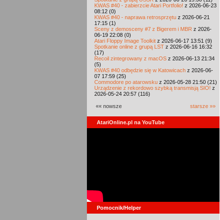
KWAS #40 - zabierzcie Atari Portfolio!
z 2026-06-23
08:12 (0)
KWAS #40 - naprawa retrosprzętu
z 2026-06-21
17:15 (1)
Sceny z demosceny #7 z Bigerem i MBR
z 2026-
06-19 22:08 (0)
Atari Floppy Image Toolkit
z 2026-06-17 13:51 (9)
Spotkanie online z grupą LST
z 2026-06-16 16:32
(17)
Recoil zintegrowany z macOS
z 2026-06-13 21:34
(5)
KWAS #40 odbędzie się w Katowicach
z 2026-06-
07 17:59 (25)
Commodore po atarowsku
z 2026-05-28 21:50 (21)
Urządzenie z rekordowo szybką transmisją SIO!
z
2026-05-24 20:57 (116)
«« nowsze
starsze »»
AtariOnline.pl na YouTube
Pomocnik/Helper