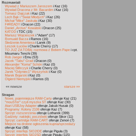
Rozmawiali
Wywiad z Mariuszem Jaroszem
i Kaz (16)
Wywiad Dracona z Mr. Bacardim
i Kaz (16)
Tomasz Dajczak
i Kaz (22)
Lech Bąk i "Świat Młodych"
i Kaz (26)
Michał "Mike" Jaskuła
i Kaz (30)
F#READY
i Dracon (22)
Daniel „Arctus” Kowalski
i Dracon (25)
KATOD
i TDC (15)
Mariusz Wojcieszek
i "Adam" (17)
Romuald Bacza
i Ramos (16)
Śledzenie Amentesa
i Larek (9)
Leszek Łuciów
i Charlie Cherry (17)
TO JUŻ ZA TOBĄ: rozmowa z Bobem Pape
i cpt.
Misumaru Tenchi (39)
Rob Jaeger
i Emu (53)
Jacek "Tabu" Grad
i Dracon (0)
Alexander "Koma" Schön
i Kaz (0)
Maciej Ślifirczyk
i Charlie Cherry (0)
Jarek "Odyniec1" Wyszyński
i Kaz (0)
Marek Bojarski
i Kaz (0)
Olgierd Niemyjski
i Ramos (0)
«« nowsze
starsze »»
Stragan
Nowe, pojemniejsze RAM-Carty
oferuje Kaz (21)
"mouSTer" czyli myszka ST
oferuje Kaz (30)
Atari USBJoy Adapter
oferuje Jakub Husak (0)
Programy: Kolony 2106
oferuje Kaz (7)
Sprzęt: rozszerzenia
oferuje Lotharek (399)
Gadżety: naklejki, pocztówki
oferuje Sikor (11)
Sprzęt: cartridge RAM-CART
oferuje Zenon (7)
Miejsce na drobne ogłoszenia kupna/sprzedaży
oferuje Kaz (58)
Sprzęt: interfejs SIO2IDE
oferuje Piguła (3)
Sprzęt: interfejs SIO2SD
oferuje Piguła (115)