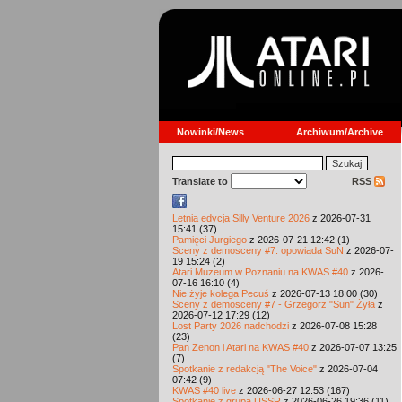
Nowinki/News
Archiwum/Archive
Translate to
RSS
Letnia edycja Silly Venture 2026
z 2026-07-31
15:41 (37)
Pamięci Jurgiego
z 2026-07-21 12:42 (1)
Sceny z demosceny #7: opowiada SuN
z 2026-07-
19 15:24 (2)
Atari Muzeum w Poznaniu na KWAS #40
z 2026-
07-16 16:10 (4)
Nie żyje kolega Pecuś
z 2026-07-13 18:00 (30)
Sceny z demosceny #7 - Grzegorz "Sun" Żyła
z
2026-07-12 17:29 (12)
Lost Party 2026 nadchodzi
z 2026-07-08 15:28
(23)
Pan Zenon i Atari na KWAS #40
z 2026-07-07 13:25
(7)
Spotkanie z redakcją "The Voice"
z 2026-07-04
07:42 (9)
KWAS #40 live
z 2026-06-27 12:53 (167)
Spotkanie z grupą USSR
z 2026-06-26 19:36 (11)